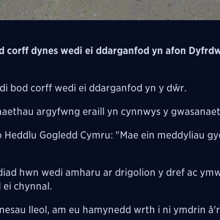
corff dynes wedi ei ddarganfod yn afon Dyfrd
odi bod corff wedi ei ddarganfod yn y dŵr.
naethau argyfwng eraill yn cynnwys y gwasanaet
 Heddlu Gogledd Cymru: "Mae ein meddyliau gy
iad hwn wedi amharu ar drigolion y dref ac ym
 ei chynnal.
esau lleol, am eu hamynedd wrth i ni ymdrin â'r