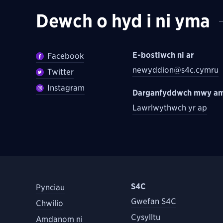
Dewch o hyd i ni yma
E-bostiwch ni ar
Facebook
newyddion@s4c.cymru
Twitter
Instagram
Darganfyddwch mwy am
Lawrlwythwch yr ap
S4C
Pynciau
Gwefan S4C
Chwilio
Cysylltu
Amdanom ni