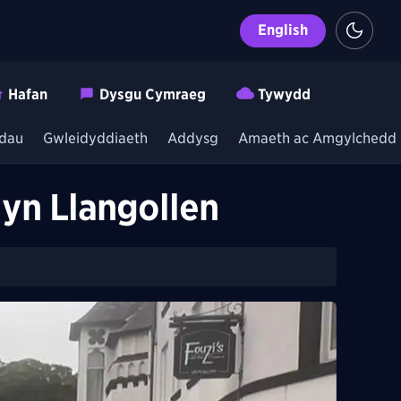
English
Hafan
Dysgu Cymraeg
Tywydd
dau
Gwleidyddiaeth
Addysg
Amaeth ac Amgylchedd
 yn Llangollen