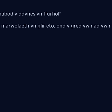
nabod y ddynes yn ffurfiol"
marwolaeth yn glir eto, ond y gred yw nad yw'r