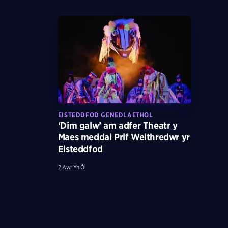
EISTEDDFOD GENEDLAETHOL
‘Dim galw’ am adfer Theatr y
Maes meddai Prif Weithredwr yr
Eisteddfod
2 Awr Yn Ôl