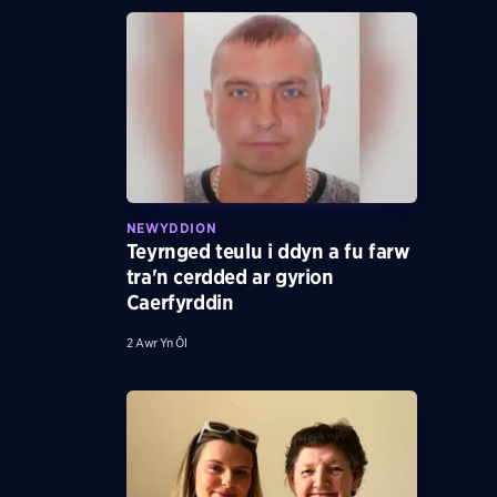
NEWYDDION
Teyrnged teulu i ddyn a fu farw
tra'n cerdded ar gyrion
Caerfyrddin
2 Awr Yn Ôl