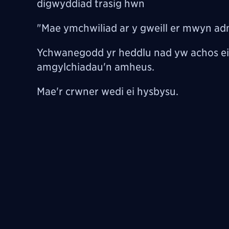
digwyddiad trasig hwn
"Mae ymchwiliad ar y gweill er mwyn ad
Ychwanegodd yr heddlu nad yw achos ei 
amgylchiadau'n amheus.
Mae'r crwner wedi ei hysbysu.