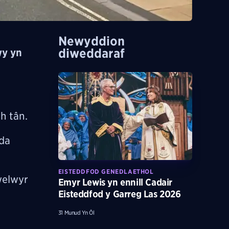
Newyddion
diweddaraf
wy yn
h tân.
da
EISTEDDFOD GENEDLAETHOL
welwyr
Emyr Lewis yn ennill Cadair
Eisteddfod y Garreg Las 2026
31 Munud Yn Ôl