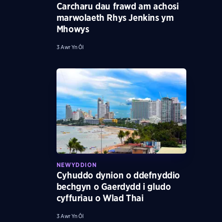
Carcharu dau frawd am achosi
marwolaeth Rhys Jenkins ym
Mhowys
3 Awr Yn Ôl
NEWYDDION
Cyhuddo dynion o ddefnyddio
bechgyn o Gaerdydd i gludo
cyffuriau o Wlad Thai
3 Awr Yn Ôl