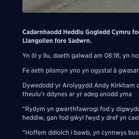
Cadarnhaodd Heddlu Gogledd Cymru fod 
Llangollen fore Sadwrn.
Yn ôl y llu, daeth galwad am 08:18, yn n
Fe aeth plismyn yno yn ogystal â gwasa
Dywedodd yr Arolygydd Andy Kirkham o
theulu'r ddynes ar yr adeg anodd yma
"Rydym yn gwerthfawrogi fod y digwydd
heddiw, gan fod gŵyl fwyd y dref yn cael
"Hoffem ddiolch i bawb, yn cynnwys busn