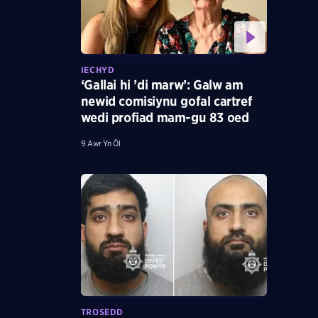
IECHYD
‘Gallai hi ’di marw’: Galw am
newid comisiynu gofal cartref
wedi profiad mam-gu 83 oed
9 Awr Yn Ôl
TROSEDD