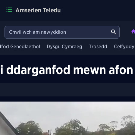
Amserlen Teledu
dfod Genedlaethol
Dysgu Cymraeg
Trosedd
Celfyddy
ei ddarganfod mewn afon