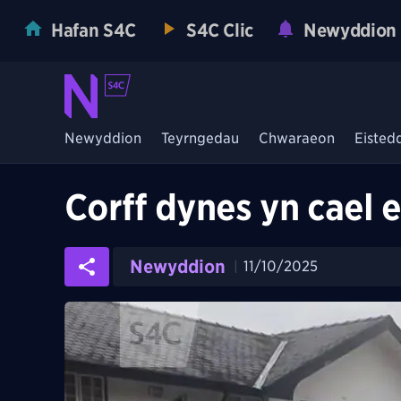
Hafan S4C
S4C Clic
Newyddion
Newyddion
Teyrngedau
Chwaraeon
Eisted
Corff dynes yn cael 
Newyddion
11/10/2025