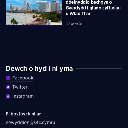
ddefnyddio bechgyn o
Gaerdydd i gludo cyffuriau
o Wlad Thai
9 Awr Yn Ôl
Dewch o hyd i ni yma
Facebook
Twitter
Instagram
E-bostiwch ni ar
newyddion@s4c.cymru