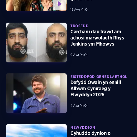
15 Awr Yn Ôl
TROSEDD
Carcharu dau frawd am
achosi marwolaeth Rhys
Jenkins ym Mhowys
9 Awr Yn Ôl
EISTEDDFOD GENEDLAETHOL
Dafydd Owain yn ennill
Albwm Cymraeg y
Flwyddyn 2026
4 Awr Yn Ôl
NEWYDDION
Cyhuddo dynion o