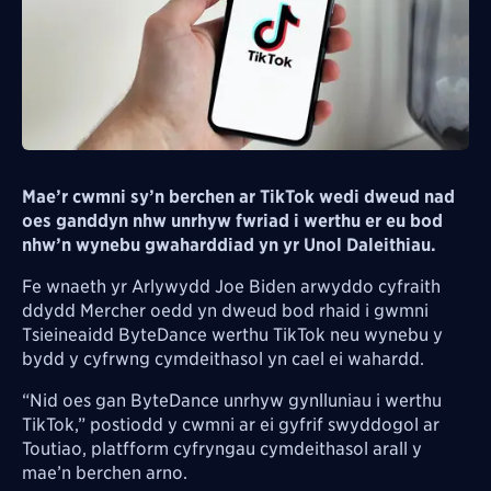
Mae’r cwmni sy’n berchen ar TikTok wedi dweud nad
oes ganddyn nhw unrhyw fwriad i werthu er eu bod
nhw’n wynebu gwaharddiad yn yr Unol Daleithiau.
Fe wnaeth yr Arlywydd Joe Biden arwyddo cyfraith
ddydd Mercher oedd yn dweud bod rhaid i gwmni
Tsieineaidd ByteDance werthu TikTok neu wynebu y
bydd y cyfrwng cymdeithasol yn cael ei wahardd.
“Nid oes gan ByteDance unrhyw gynlluniau i werthu
TikTok,” postiodd y cwmni ar ei gyfrif swyddogol ar
Toutiao, platfform cyfryngau cymdeithasol arall y
mae’n berchen arno.