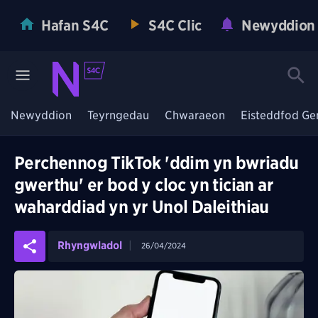
Hafan S4C
S4C Clic
Newyddion
Newyddion
Teyrngedau
Chwaraeon
Eisteddfod Ge
Perchennog TikTok 'ddim yn bwriadu
gwerthu' er bod y cloc yn tician ar
waharddiad yn yr Unol Daleithiau
Rhyngwladol
26/04/2024