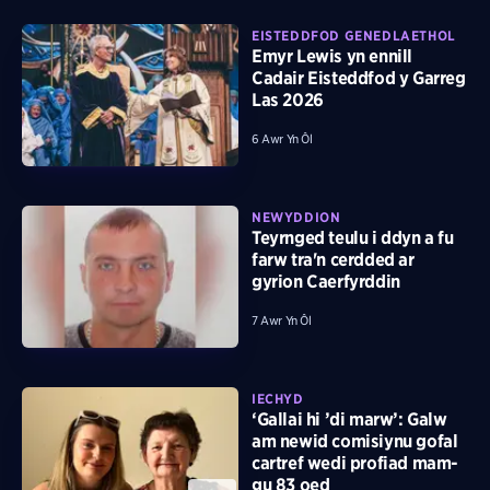
EISTEDDFOD GENEDLAETHOL
Emyr Lewis yn ennill
Cadair Eisteddfod y Garreg
Las 2026
6 Awr Yn Ôl
NEWYDDION
Teyrnged teulu i ddyn a fu
farw tra'n cerdded ar
gyrion Caerfyrddin
7 Awr Yn Ôl
IECHYD
‘Gallai hi ’di marw’: Galw
am newid comisiynu gofal
cartref wedi profiad mam-
gu 83 oed