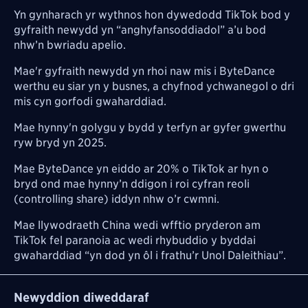
Yn gynharach yr wythnos hon dywedodd TikTok bod y
gyfraith newydd yn “anghyfansoddiadol” a’u bod
nhw’n bwriadu apelio.
Mae'r gyfraith newydd yn rhoi naw mis i ByteDance
werthu eu siar yn y busnes, a chyfnod ychwanegol o dri
mis cyn gorfodi gwaharddiad.
Mae hynny'n golygu y bydd y terfyn ar gyfer gwerthu
ryw bryd yn 2025.
Mae ByteDance yn eiddo ar 20% o TikTok ar hyn o
bryd ond mae hynny’n ddigon i roi cyfran reoli
(controlling share) iddyn nhw o’r cwmni.
Mae llywodraeth China wedi wfftio pryderon am
TikTok fel paranoia ac wedi rhybuddio y byddai
gwaharddiad “yn dod yn ôl i frathu’r Unol Daleithiau”.
Newyddion diweddaraf