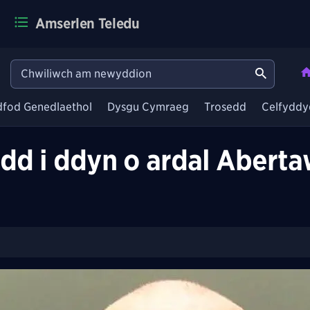
Amserlen Teledu
dfod Genedlaethol
Dysgu Cymraeg
Trosedd
Celfyddy
dd i ddyn o ardal Abert