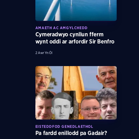
AMAETH AC AMGYLCHEDD
Cymeradwyo cynllun fferm
wynt oddi ar arfordir Sir Benfro
2 Awr Yn Ôl
EISTEDDFOD GENEDLAETHOL
Pa fardd enillodd pa Gadair?