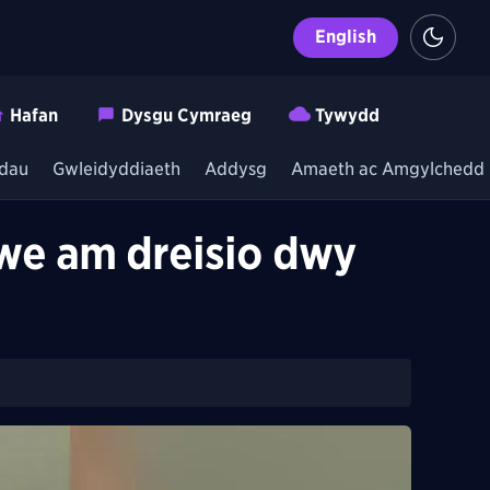
English
Hafan
Dysgu Cymraeg
Tywydd
dau
Gwleidyddiaeth
Addysg
Amaeth ac Amgylchedd
awe am dreisio dwy