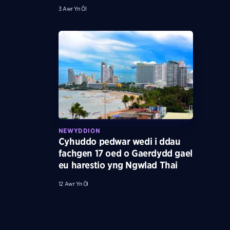
3 Awr Yn Ôl
NEWYDDION
Cyhuddo pedwar wedi i ddau
fachgen 17 oed o Gaerdydd gael
eu harestio yng Ngwlad Thai
12 Awr Yn Ôl