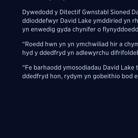
Dywedodd y Ditectif Gwnstabl Sioned Da
ddioddefwyr David Lake ymddiried yn rh
yn enwedig gyda chynifer o flynyddoed
“Roedd hwn yn yn ymchwiliad hir a chym
hyd y ddedfryd yn adlewyrchu difrifold
“Fe barhaodd ymosodiadau David Lake tan
ddedfryd hon, rydym yn gobeithio bod e