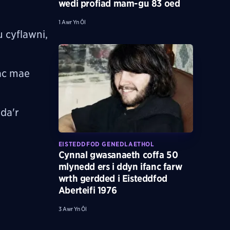
wedi profiad mam-gu 83 oed
1 Awr Yn Ôl
 cyflawni,
ac mae
da'r
EISTEDDFOD GENEDLAETHOL
Cynnal gwasanaeth coffa 50
mlynedd ers i ddyn ifanc farw
wrth gerdded i Eisteddfod
Aberteifi 1976
3 Awr Yn Ôl