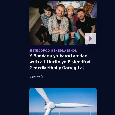
EISTEDDFOD GENEDLAETHOL
Y Bandana yn barod amdani
wrth ail-ffurfio yn Eisteddfod
Genedlaethol y Garreg Las
3 Awr Yn Ôl