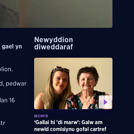
Newyddion
diweddaraf
 gael yn
dolion.
ed, pedwar
dan 16
IECHYD
‘Gallai hi ’di marw’: Galw am
tr
newid comisiynu gofal cartref