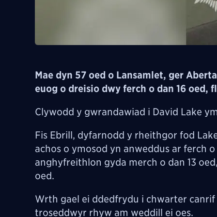
Mae dyn 57 oed o Lansamlet, ger Abertaw
euog o dreisio dwy ferch o dan 16 oed, 
Clywodd y gwrandawiad i David Lake ym
Fis Ebrill, dyfarnodd y rheithgor fod La
achos o ymosod yn anweddus ar ferch o d
anghyfreithlon gyda merch o dan 13 oed
oed.
Wrth gael ei ddedfrydu i chwarter canrif
troseddwyr rhyw am weddill ei oes.