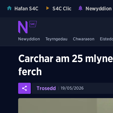
Hafan S4C
S4C Clic
Newyddion
Newyddion
Teyrngedau
Chwaraeon
Eisted
Carchar am 25 mlyne
ferch
Trosedd
19/05/2026