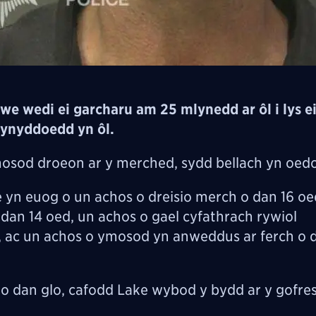
e wedi ei garcharu am 25 mlynedd ar ôl i lys ei
flynyddoedd yn ôl.
osod droeon ar y merched, sydd bellach yn oe
ke yn euog o un achos o dreisio merch o dan 16 o
an 14 oed, un achos o gael cyfathrach rywiol
, ac un achos o ymosod yn anweddus ar ferch o 
 o dan glo, cafodd Lake wybod y bydd ar y gofres