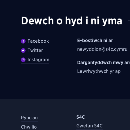
Dewch o hyd i ni yma
E-bostiwch ni ar
Facebook
newyddion@s4c.cymru
Twitter
Instagram
Darganfyddwch mwy am
Lawrlwythwch yr ap
S4C
Pynciau
Gwefan S4C
Chwilio