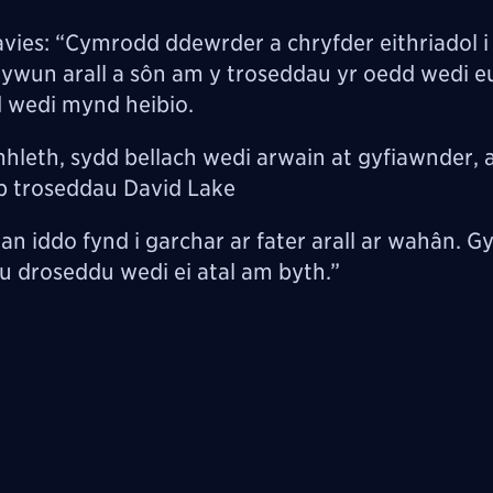
vies: “Cymrodd ddewrder a chryfder eithriadol i
ywun arall a sôn am y troseddau yr oedd wedi eu
d wedi mynd heibio.
hleth, sydd bellach wedi arwain at gyfiawnder, 
eb troseddau David Lake
 iddo fynd i garchar ar fater arall ar wahân. Gy
u droseddu wedi ei atal am byth.”