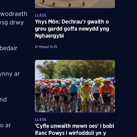
lywodraeth
LLEOL
Ynys Môn: Dechrau'r gwaith o
ysg drwy
greu gardd goffa newydd yng
Nghaergybi
bedair
27 Munud Yn Ôl
ynny ar
ynd
LLEOL
o ar
'Cyfle unwaith mewn oes' i bobl
ifanc Powys i wirfoddoli yn y