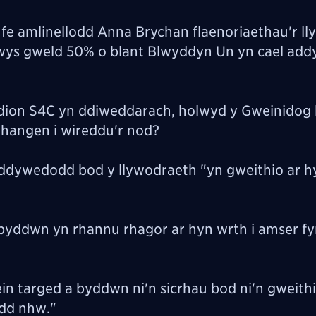
fe amlinellodd Anna Brychan flaenoriaethau'r l
ys gweld 50% o blant Blwyddyn Un yn cael add
dion S4C yn ddiweddarach, holwyd y Gweinidog 
 hangen i wireddu'r nod?
ddywedodd bod y llywodraeth "yn gweithio ar h
byddwn yn rhannu rhagor ar hyn wrth i amser f
in targed a byddwn ni'n sicrhau bod ni'n gweithi
edd nhw."