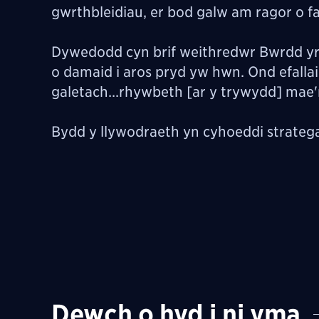
gwrthbleidiau, er bod galw am ragor o fa
Dywedodd cyn brif weithredwr Bwrdd yr I
o damaid i aros pryd yw hwn. Ond efall
galetach...rhywbeth [ar y trywydd] mae'
Bydd y llywodraeth yn cyhoeddi stratega
Dewch o hyd i ni yma