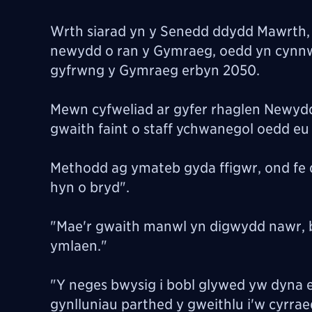
Wrth siarad yn y Senedd ddydd Mawrth, 
newydd o ran y Gymraeg, oedd yn cynnw
gyfrwng y Gymraeg erbyn 2050.
Mewn cyfweliad ar gyfer rhaglen Newyd
gwaith faint o staff ychwanegol oedd eu
Methodd ag ymateb gyda ffigwr, ond fe 
hyn o bryd".
"Mae'r gwaith manwl yn digwydd nawr, 
ymlaen."
"Y neges bwysig i bobl glywed yw dyna e
gynlluniau parthed y gweithlu i'w cyrra