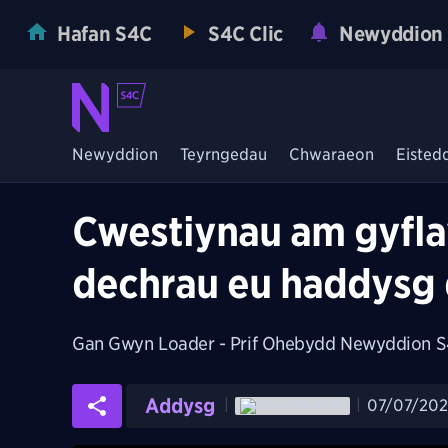
Hafan S4C
S4C Clic
Newyddion
Newyddion
Teyrngedau
Chwaraeon
Eisted
Cwestiynau am gyfla
dechrau eu haddysg
Gan
Gwyn Loader - Prif Ohebydd Newyddion 
Addysg
07/07/20