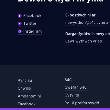
E-bostiwch ni ar
Facebook
newyddion@s4c.cymru
Twitter
Instagram
Darganfyddwch mwy am
Lawrlwythwch yr ap
S4C
Pynciau
Gwefan S4C
Chwilio
Cysylltu
Amdanom ni
Polisi preifatrwydd
Facebook