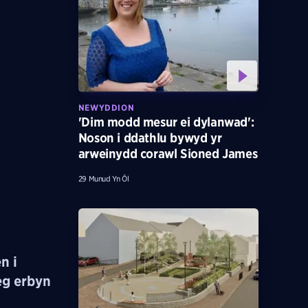
NEWYDDION
'Dim modd mesur ei dylanwad':
Noson i ddathlu bywyd yr
arweinydd corawl Sioned James
29 Munud Yn Ôl
n i
eg erbyn