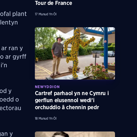
Tour de France
ofal plant
17 Munud Yn Ôl
plentyn
ar ran y
 ar gyrff
i'n
NEWYDDION
bod y
Cartref parhaol yn ne Cymru i
loedd o
gerflun elusennol wedi'i
orchuddio â chennin pedr
sectorau
18 Munud Yn Ôl
gan y