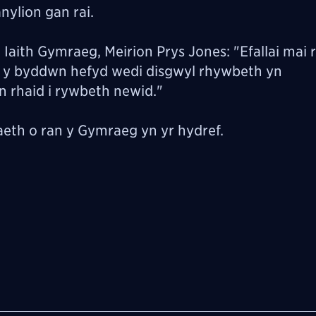
nylion gan rai.
aith Gymraeg, Meirion Prys Jones: "Efallai mai 
ai y byddwn hefyd wedi disgwyl rhywbeth yn
n rhaid i rywbeth newid."
eth o ran y Gymraeg yn yr hydref.