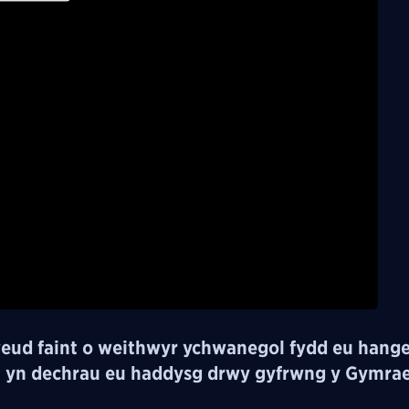
Play
Video
ud faint o weithwyr ychwanegol fydd eu hange
u yn dechrau eu haddysg drwy gyfrwng y Gymra