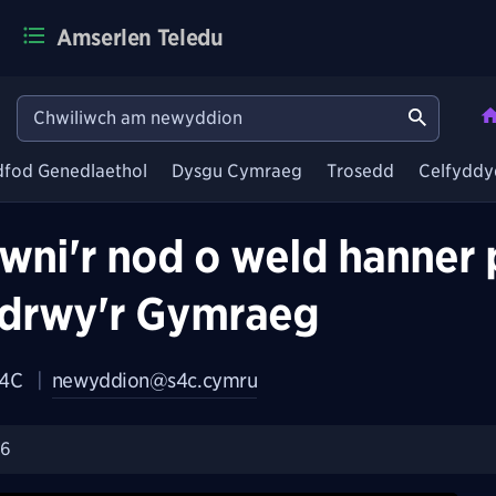
Amserlen Teledu
dfod Genedlaethol
Dysgu Cymraeg
Trosedd
Celfyddy
wni'r nod o weld hanner 
 drwy'r Gymraeg
S4C
|
newyddion@s4c.cymru
26