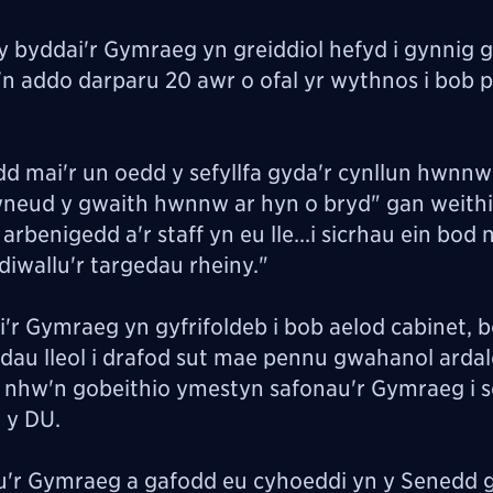
byddai'r Gymraeg yn greiddiol hefyd i gynnig g
'n addo darparu 20 awr o ofal yr wythnos i bob 
 mai'r un oedd y sefyllfa gyda'r cynllun hwnnw 
eud y gwaith hwnnw ar hyn o bryd" gan weithio
rbenigedd a'r staff yn eu lle...i sicrhau ein bod n
diwallu'r targedau rheiny."
'r Gymraeg yn gyfrifoldeb i bob aelod cabinet, 
au lleol i drafod sut mae pennu gwahanol arda
 nhw'n gobeithio ymestyn safonau'r Gymraeg i 
h y DU.
au'r Gymraeg a gafodd eu cyhoeddi yn y Senedd 