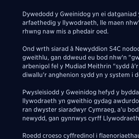
Dywedodd y Gweinidog yn ei datganiad y 
arfaethedig y llywodraeth, lle maen nhw
rhwng naw mis a phedair oed.
Ond wrth siarad â Newyddion S4C nododd
gweithlu, gan ddweud eu bod nhw'n "gwn
arbenigol fel y Mudiad Meithrin "sydd â'r a
diwallu'r anghenion sydd yn y system i d
Pwysleisiodd y Gweinidog hefyd y byddai
llywodraeth yn gweithio gydag awdurdod
ran dwyster siaradwyr Cymraeg, a'u bod
newydd, gan gynnwys cyrff Llywodraet
Roedd croeso cyffredinol i flaenoriaeth