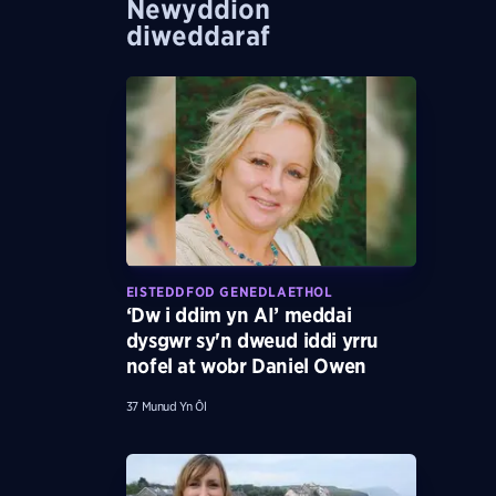
Newyddion
diweddaraf
EISTEDDFOD GENEDLAETHOL
‘Dw i ddim yn AI’ meddai
dysgwr sy'n dweud iddi yrru
nofel at wobr Daniel Owen
37 Munud Yn Ôl