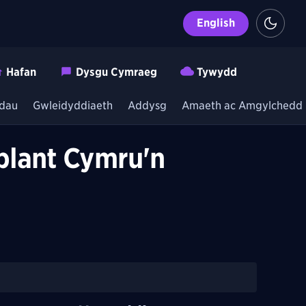
English
Hafan
Dysgu Cymraeg
Tywydd
dau
Gwleidyddiaeth
Addysg
Amaeth ac Amgylchedd
plant Cymru'n