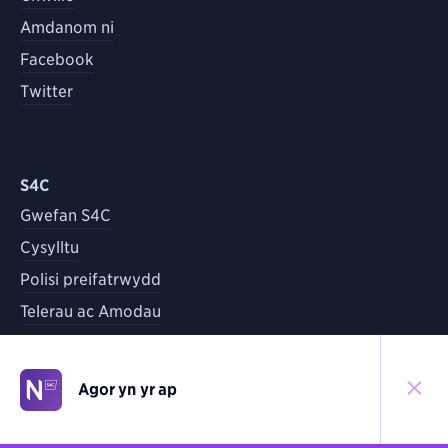
Amdanom ni
Facebook
Twitter
S4C
Gwefan S4C
Cysylltu
Polisi preifatrwydd
Telerau ac Amodau
Agor yn yr ap
©
2026
S4C
Yn ôl i'r brig