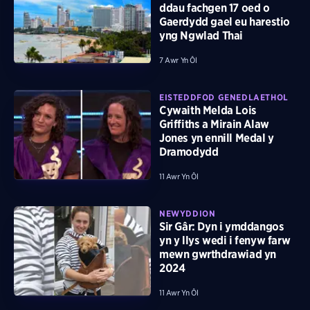
ddau fachgen 17 oed o
Gaerdydd gael eu harestio
yng Ngwlad Thai
7 Awr Yn Ôl
EISTEDDFOD GENEDLAETHOL
Cywaith Melda Lois
Griffiths a Mirain Alaw
Jones yn ennill Medal y
Dramodydd
11 Awr Yn Ôl
NEWYDDION
Sir Gâr: Dyn i ymddangos
yn y llys wedi i fenyw farw
mewn gwrthdrawiad yn
2024
11 Awr Yn Ôl