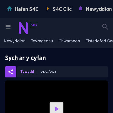
Hafan S4C
S4C Clic
Newyddion
Newyddion
Teyrngedau
Chwaraeon
Eisteddfod Ge
Sych ar y cyfan
Tywydd
05/07/2026