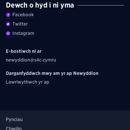
Dewch o hyd i ni yma
Facebook
Twitter
Instagram
E-bostiwch ni ar
newyddion@s4c.cymru
Darganfyddwch mwy am yr ap Newyddion
Lawrlwythwch yr ap
Pynciau
Chwilio