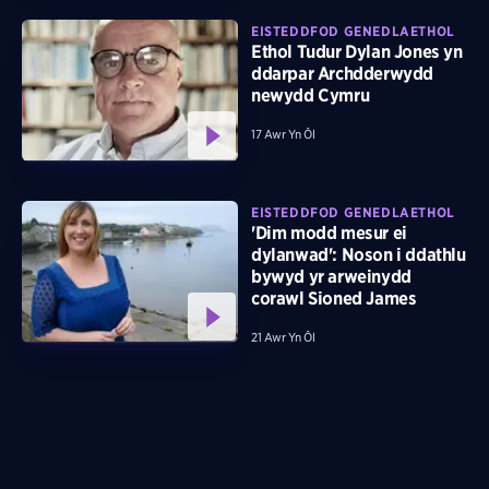
EISTEDDFOD GENEDLAETHOL
Ethol Tudur Dylan Jones yn
ddarpar Archdderwydd
newydd Cymru
17 Awr Yn Ôl
EISTEDDFOD GENEDLAETHOL
'Dim modd mesur ei
dylanwad': Noson i ddathlu
bywyd yr arweinydd
corawl Sioned James
21 Awr Yn Ôl