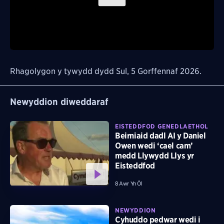
Play
Video
Rhagolygon y tywydd dydd Sul, 5 Gorffennaf 2026.
Newyddion diweddaraf
EISTEDDFOD GENEDLAETHOL
Beirniaid dadl AI y Daniel
Owen wedi ‘cael cam’
medd Llywydd Llys yr
Eisteddfod
8 Awr Yn Ôl
NEWYDDION
Cyhuddo pedwar wedi i