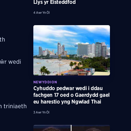
Llys yr Eisteddfod
4 Awr Yn Ôl
th
gŵr wedi
NEWYDDION
.
Cyhuddo pedwar wedi i ddau
fachgen 17 oed o Gaerdydd gael
eu harestio yng Ngwlad Thai
 triniaeth
3 Awr Yn Ôl