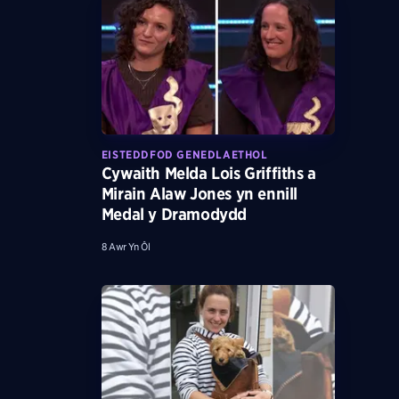
EISTEDDFOD GENEDLAETHOL
Cywaith Melda Lois Griffiths a
Mirain Alaw Jones yn ennill
Medal y Dramodydd
8 Awr Yn Ôl