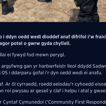
i ddyn oedd wedi dioddef anaf difrifol i'w fraic
agor potel o gwrw gyda chyllell.
lai ei fywyd fod mewn perygl.
rgyfwng gan yr harbwrfeistr lleol ddydd Sadwrn
05 i ddarparu gofal i'r dyn oedd wedi ei anafu.
claf. Ar ôl cyrraedd, roedd aelodau'r cyhoedd eiso
 roi pwysau ar gesail y claf i helpu i atal y gwae
 Cyntaf Cymunedol ('Community First Responde