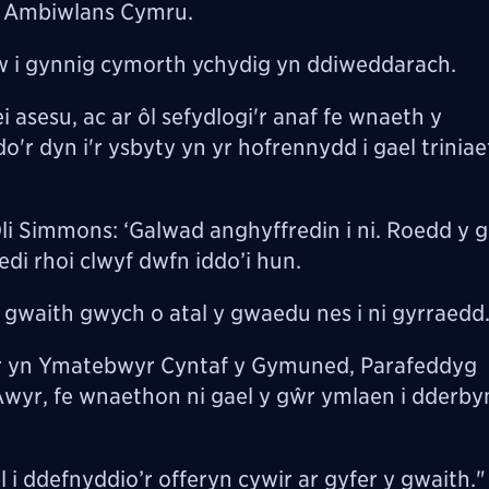
h Ambiwlans Cymru.
 i gynnig cymorth ychydig yn ddiweddarach.
 asesu, ac ar ôl sefydlogi'r anaf fe wnaeth y
'r dyn i'r ysbyty yn yr hofrennydd i gael triniae
i Simmons: ‘Galwad anghyffredin i ni. Roedd y 
edi rhoi clwyf dwfn iddo’i hun.
waith gwych o atal y gwaedu nes i ni gyrraedd
r yn Ymatebwyr Cyntaf y Gymuned, Parafeddyg
yr, fe wnaethon ni gael y gŵr ymlaen i dderbyn
 i ddefnyddio’r offeryn cywir ar gyfer y gwaith."