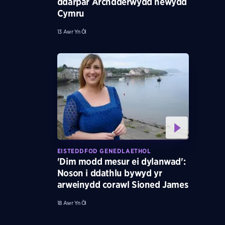
ddarpar Archdderwydd newydd
Cymru
13 Awr Yn Ôl
EISTEDDFOD GENEDLAETHOL
'Dim modd mesur ei dylanwad':
Noson i ddathlu bywyd yr
arweinydd corawl Sioned James
18 Awr Yn Ôl