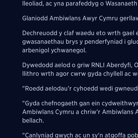
lleoliad, ac yna parafeddyg o Wasanaet
Glaniodd Ambiwlans Awyr Cymru gerllaw
Dechreuodd y claf waedu eto wrth gael ei
gwasanaethau brys y penderfyniad i gludo
arbenigol ychwanegol.
Dywedodd aelod o griw RNLI Aberdyfi, Ol
llithro wrth agor cwrw gyda chyllell ac w
"Roedd aelodau’r cyhoedd wedi gwneud g
"Gyda chefnogaeth gan ein cydweithwy
Ambiwlans Cymru a chriw’r Ambiwlans Aw
bellach.
"Canlyniad gwych ac un sy'n atgoffa pobl