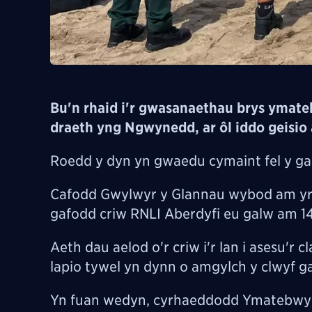
Bu'n rhaid i'r gwasanaethau brys ymateb 
draeth yng Ngwynedd, ar ôl iddo geisio 
Roedd y dyn yn gwaedu cymaint fel y gal
Cafodd Gwylwyr y Glannau wybod am yr a
gafodd criw RNLI Aberdyfi eu galw am 14:
Aeth dau aelod o'r criw i'r lan i asesu'r 
lapio tywel yn dynn o amgylch y clwyf gan
Yn fuan wedyn, cyrhaeddodd Ymatebwyr