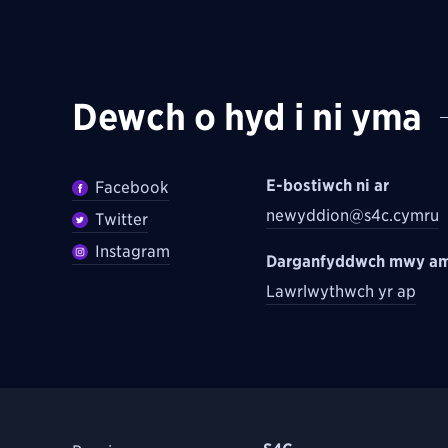
Dewch o hyd i ni yma
E-bostiwch ni ar
Facebook
newyddion@s4c.cymru
Twitter
Instagram
Darganfyddwch mwy am
Lawrlwythwch yr ap