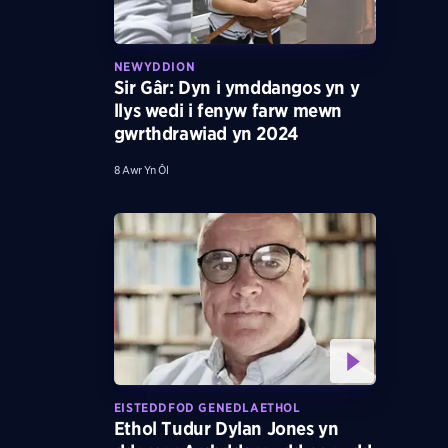
NEWYDDION
Sir Gâr: Dyn i ymddangos yn y
llys wedi i fenyw farw mewn
gwrthdrawiad yn 2024
8 Awr Yn Ôl
EISTEDDFOD GENEDLAETHOL
Ethol Tudur Dylan Jones yn