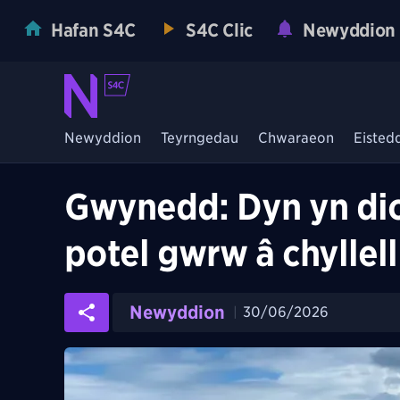
Hafan S4C
S4C Clic
Newyddion
Newyddion
Teyrngedau
Chwaraeon
Eisted
Gwynedd: Dyn yn diod
potel gwrw â chyllell
Newyddion
30/06/2026