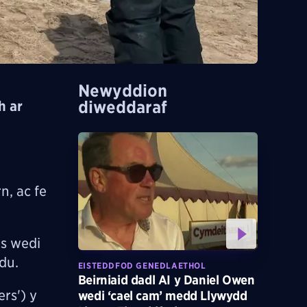
Newyddion
diweddaraf
h ar
, ac fe
es wedi
du.
EISTEDDFOD GENEDLAETHOL
Beirniaid dadl AI y Daniel Owen
rs') y
wedi ‘cael cam’ medd Llywydd