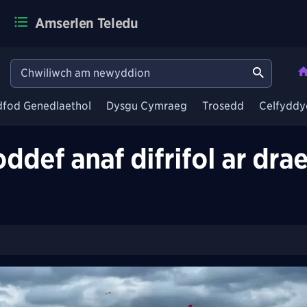
Amserlen Teledu
dfod Genedlaethol
Dysgu Cymraeg
Trosedd
Celfyddy
def anaf difrifol ar dra