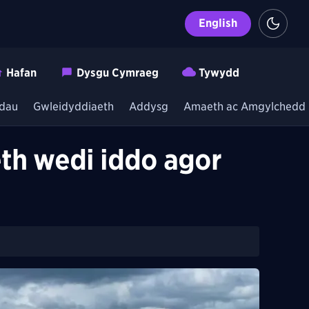
English
Hafan
Dysgu Cymraeg
Tywydd
dau
Gwleidyddiaeth
Addysg
Amaeth ac Amgylchedd
eth wedi iddo agor