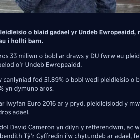
leidleisio o blaid gadael yr Undeb Ewropeaidd,
 i hollti barn.
os 33 miliwn o bobl ar draws y DU fwrw eu pleidl
elod o’r
Undeb Ewropeaidd.
 canlyniad fod 51.89% o bobl wedi pleidleisio o b
1% yn dymuno aros.
 lwyfan Euro 2016 ar y pryd, pleidleisiodd y mw
ros adael.
ol David Cameron yn dilyn y refferendwm, ac we
bendith Tŷ'r Cyffredin i'w chytundeb ar adael, f