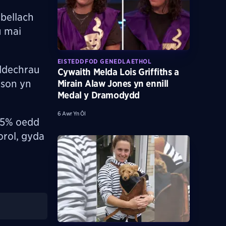
bellach
u mai
EISTEDDFOD GENEDLAETHOL
 ddechrau
Cywaith Melda Lois Griffiths a
nson yn
Mirain Alaw Jones yn ennill
Medal y Dramodydd
6 Awr Yn Ôl
35% oedd
orol, gyda