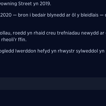
Downing Street yn 2019.
020 — bron i bedair blynedd ar ôl y bleidlais —
tollau, roedd yn rhaid creu trefniadau newydd ar
eoli’r ffin.
ogledd Iwerddon hefyd yn rhwystr sylweddol yn 