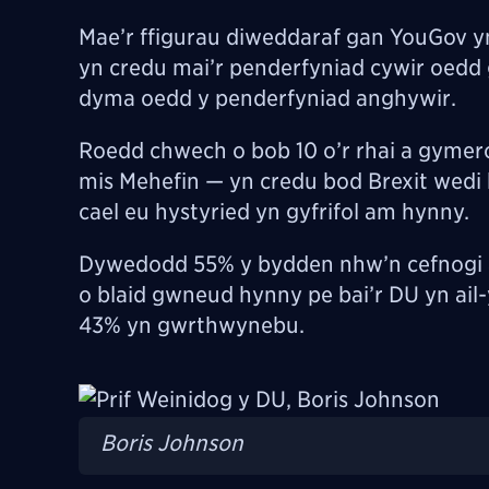
M
ae’r ffigurau diweddaraf gan YouGov 
yn credu mai’r penderfyniad cywir oedd
dyma oedd y penderfyniad anghywir.
Roedd chwech o bob 10 o’r rhai a gymer
mis Mehefin — yn credu bod Brexit wedi 
cael eu hystyried yn gyfrifol am hynny.
Dywedodd 55% y bydden nhw’n cefnogi 
o blaid gwneud hynny pe bai’r DU yn ail
43% yn gwrthwynebu.
Image
Boris Johnson