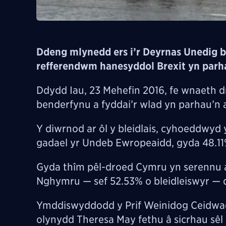
Ddeng mlynedd ers i’r Deyrnas Unedig b
refferendwm hanesyddol Brexit yn parhau
Ddydd Iau, 23 Mehefin 2016, fe wnaeth dr
benderfynu a fyddai’r wlad yn parhau’n a
Y diwrnod ar ôl y bleidlais, cyhoeddwyd y
gadael yr Undeb Ewropeaidd, gyda 48.1
Gyda
thîm pêl-droed Cymru yn serennu ar
Nghymru — sef 52.53% o bleidleiswyr — d
Ymddiswyddodd y Prif Weinidog Ceidwad
olynydd Theresa May fethu â sicrhau sêl 