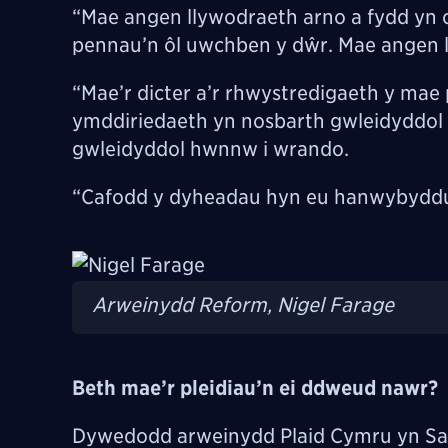
“Mae angen llywodraeth arno a fydd yn c
pennau’n ôl uwchben y dŵr. Mae angen 
“Mae’r dicter a’r rhwystredigaeth y mae p
ymddiriedaeth yn nosbarth gwleidyddol S
gwleidyddol hwnnw i wrando.
“Cafodd y dyheadau hyn eu hanwybyddu. A
Image
Arweinydd Reform, Nigel Farage
Beth mae’r pleidiau’n ei ddweud nawr?
Dywedodd a
rweinydd
Plaid
Cymru yn Sa