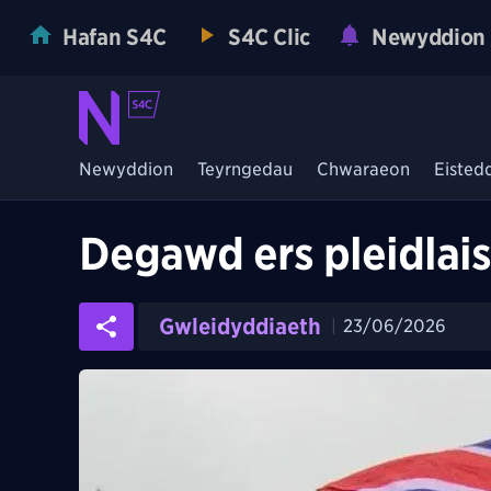
Hafan S4C
S4C Clic
Newyddion
Newyddion
Teyrngedau
Chwaraeon
Eisted
Degawd ers pleidlais
Gwleidyddiaeth
23/06/2026