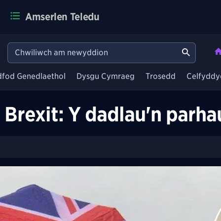
Amserlen Teledu
dfod Genedlaethol
Dysgu Cymraeg
Trosedd
Celfyddy
 Brexit: Y dadlau'n parha