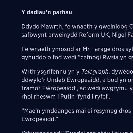
Y dadlau'n parhau
Ddydd Mawrth, fe wnaeth y gweinidog 
safbwynt arweinydd Reform UK, Nigel Fa
Fe wnaeth ymosod ar Mr Farage dros sy
gyhuddo o fod wedi “cefnogi Rwsia yn g
Wrth ysgrifennu yn y
Telegraph
, dywedo
ddwylo’r Undeb Ewropeaidd, a bod yn one
tramor Ewropeaidd’, ac wedi awgrymu yn
rhoi rheswm i Putin ‘fynd i ryfel’.
“Mae’n ymddangos mai ei resymeg dros w
Ewropeaidd.”