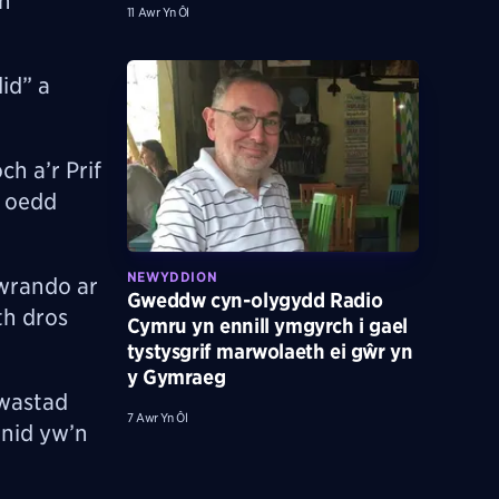
yn
11 Awr Yn Ôl
id” a
h a’r Prif
a oedd
NEWYDDION
gwrando ar
Gweddw cyn-olygydd Radio
th dros
Cymru yn ennill ymgyrch i gael
tystysgrif marwolaeth ei gŵr yn
y Gymraeg
 wastad
7 Awr Yn Ôl
 nid yw’n