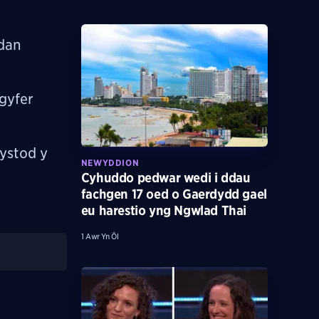
 dan
 gyfer
ystod y
NEWYDDION
Cyhuddo pedwar wedi i ddau
fachgen 17 oed o Gaerdydd gael
eu harestio yng Ngwlad Thai
1 Awr Yn Ôl