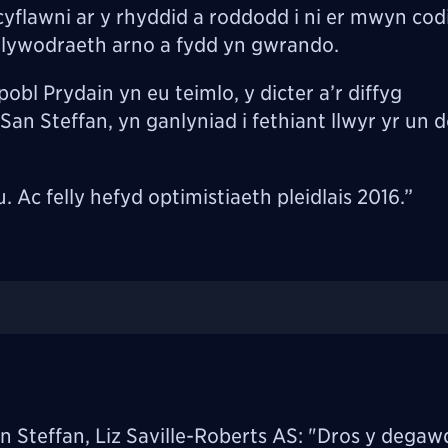
yflawni ar y rhyddid a roddodd i ni er mwyn codi
llywodraeth arno a fydd yn gwrando.
obl Prydain yn eu teimlo, y dicter a’r diffyg
an Steffan, yn ganlyniad i fethiant llwyr yr un 
c felly hefyd optimistiaeth pleidlais 2016.”
n Steffan,
Liz Saville-Roberts
AS: "Dros y degaw