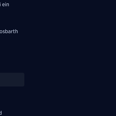
 ein
dosbarth
d