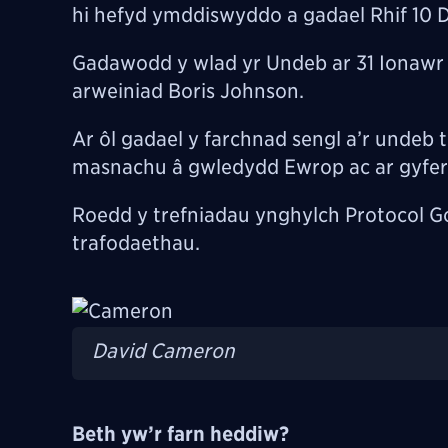
hi hefyd ymddiswyddo a gadael Rhif 10 
Gadawodd y wlad yr Undeb ar 31 Ionawr 2
arweiniad Boris Johnson.
Ar ôl gadael y farchnad sengl a’r undeb 
masnachu â gwledydd Ewrop ac ar gyfer rh
Roedd y trefniadau ynghylch Protocol G
trafodaethau.
Image
David Cameron
Beth yw’r farn heddiw?