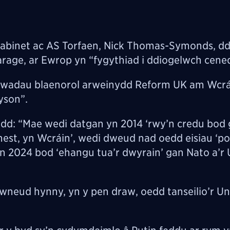
Cabinet ac AS Torfaen, Nick Thomas-Symonds, 
rage, ar Ewrop yn “fygythiad i ddiogelwch cened
lwadau blaenorol arweinydd Reform UK am Wcrái
yson”.
dd: “Mae wedi datgan yn 2014 ‘rwy’n credu bod
st, yn Wcráin’, wedi dweud nad oedd eisiau ‘pol
 2024 bod ‘ehangu tua’r dwyrain’ gan Nato a’r
neud hynny, yn y pen draw, oedd tanseilio’r U