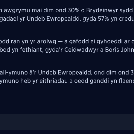
yn awgrymu mai dim ond 30% o Brydeinwyr sydd 
 gadael yr Undeb Ewropeaidd, gyda 57% yn cred
odd ran yn yr arolwg — a gafodd ei gyhoeddi ar
bod yn fethiant, gyda’r Ceidwadwyr a Boris Joh
ail-ymuno â’r Undeb Ewropeaidd, ond dim ond 
-ymuno heb yr eithriadau a oedd ganddi yn flaen