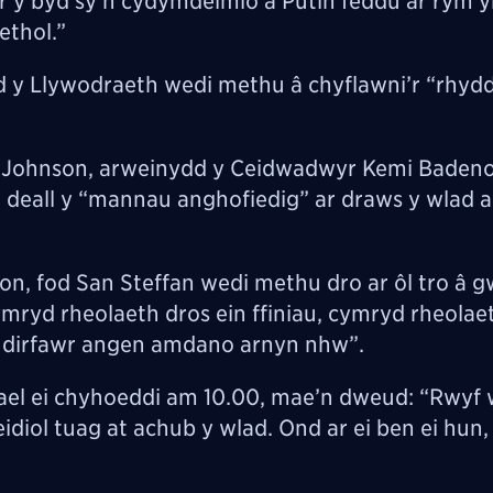
r y byd sy’n cydymdeimlo â Putin feddu ar rym 
ethol.”
d y Llywodraeth wedi methu â chyflawni’r “rhydd
 Johnson, arweinydd y Ceidwadwyr Kemi Badenoc
 deall y “mannau anghofiedig” ar draws y wlad 
n, fod San Steffan wedi methu dro ar ôl tro â 
ymryd rheolaeth dros ein ffiniau, cymryd rheolae
edd dirfawr angen amdano arnyn nhw”.
gael ei chyhoeddi am 10.00, mae’n dweud: “Rwyf
iol tuag at achub y wlad. Ond ar ei ben ei hun,