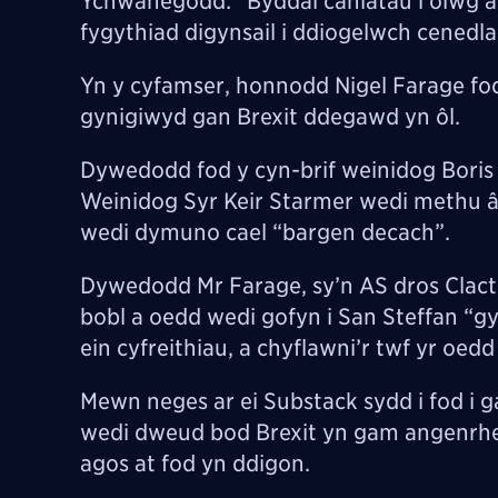
Ychwanegodd: “Byddai caniatáu i olwg a
fygythiad digynsail i ddiogelwch cenedla
Yn y cyfamser, honnodd Nigel Farage fo
gynigiwyd gan Brexit ddegawd yn ôl.
Dywedodd fod y cyn-brif weinidog Boris
Weinidog Syr Keir Starmer wedi methu â
wedi dymuno cael “bargen decach”.
Dywedodd Mr Farage, sy’n AS dros Clacto
bobl a oedd wedi gofyn i San Steffan “g
ein cyfreithiau, a chyflawni’r twf yr o
Mewn neges ar ei Substack sydd i fod i 
wedi dweud bod Brexit yn gam angenrheid
agos at fod yn ddigon.