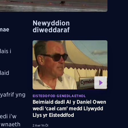
Newyddion
diweddaraf
 mae
ais i
laid
yafrif yng
EISTEDDFOD GENEDLAETHOL
Beirniaid dadl AI y Daniel Owen
wedi ‘cael cam’ medd Llywydd
Llys yr Eisteddfod
di i’w
e wnaeth
2 Awr Yn Ôl