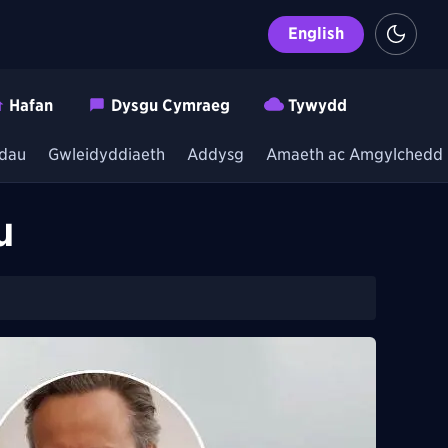
English
Hafan
Dysgu Cymraeg
Tywydd
dau
Gwleidyddiaeth
Addysg
Amaeth ac Amgylchedd
u