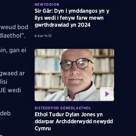
NEWYDDION
Sir Gâr: Dyn i ymddangos yn y
llys wedi i fenyw farw mewn
gwrthdrawiad yn 2024
ddweud bod
laethol”.
6 Awr Yn Ôl
n, gan ei
 gwaed ar
isi
 UE wedi
EISTEDDFOD GENEDLAETHOL
ndeb
Ethol Tudur Dylan Jones yn
ddarpar Archdderwydd newydd
Cymru