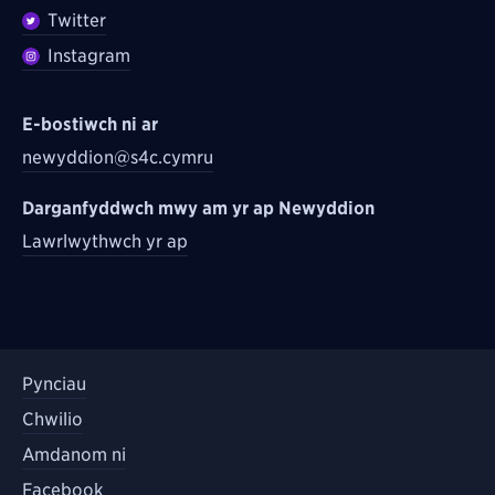
Twitter
Instagram
E-bostiwch ni ar
newyddion@s4c.cymru
Darganfyddwch mwy am yr ap Newyddion
Lawrlwythwch yr ap
Pynciau
Chwilio
Amdanom ni
Facebook