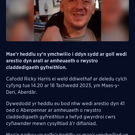
Mae’r heddlu sy’n ymchwilio i ddyn sydd ar goll wedi
arestio dyn arall ar amheuaeth o rwystro
claddedigaeth gyfreithlon.
Cafodd Ricky Harris ei weld ddiwethaf ar deledu cylch
cyfyng tua 14.20 ar 18 Tachwedd 2023, ym Maes-y-
Deri, Aberdâr.
Dywedodd yr heddlu eu bod nhw wedi arestio dyn 41
oed o Aberpennar ar amheuaeth o rwystro
claddedigaeth gyfreithlon a hefyd gwyrdroi cwrs
cyfiawnder mewn cysylltiad â’r diflaniad.
Mae’n parhau yn nalfa’r heddlu ac mae’r ymchwiliad yn