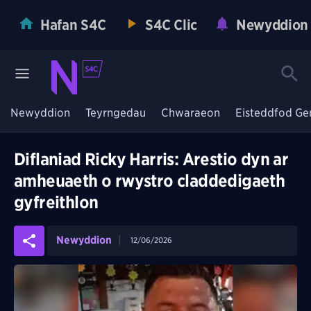
Hafan S4C
S4C Clic
Newyddion
Newyddion
Teyrngedau
Chwaraeon
Eisteddfod Ge
Diflaniad Ricky Harris: Arestio dyn ar
amheuaeth o rwystro claddedigaeth
gyfreithlon
Newyddion
12/06/2026