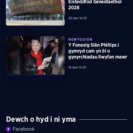
Eisteddfod Genedlaethol
2028
20 Awr Yn Ôl
NEWYDDION
Y Fonesig Siân Phillips i
gymryd cam yn ôl o
gynyrchiadau llwyfan mawr
16 Awr Yn Ôl
Dewch o hyd i ni yma
Facebook