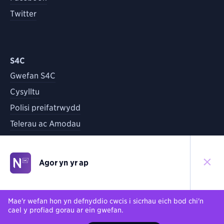
Twitter
S4C
Gwefan S4C
Cysylltu
Polisi preifatrwydd
Telerau ac Amodau
Agor yn yr ap
©
2026
S4C
Yn ôl i'r brig
Mae'r wefan hon yn defnyddio cwcis i sicrhau eich bod chi'n
cael y profiad gorau ar ein gwefan.