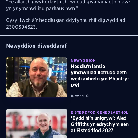
“Fe allai’ch gwybodaeth chi wneud gwahaniaeth mawr
yn yr ymchwiliad parhaus hwn.”
Cysylltwch â’r heddlu gan ddyfynnu rhif digwyddiad
2300394323.
Newyddion diweddaraf
NEWYDDION
Heddlu’n lansio
ymchwiliad llofruddiaeth
wedi anhrefn ym Mhont-y-
pŵl
10 Awr Yn Ôl
EISTEDDFOD GENEDLAETHOL
‘Bydd hi’n unigryw’: Aled
Griffiths yn edrych ymlaen
at Eisteddfod 2027