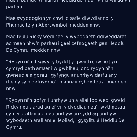
parhau.
Mae swyddogion yn chwilio safle diwydiannol y
Phurnacite yn Abercwmboi, medden nhw.
Mae teulu Ricky wedi cael y wybodaeth ddiweddaraf
ac maen nhw’n parhau i gael cefnogaeth gan Heddlu
De Cymru, medden nhw.
“Rydyn ni’n disgwyl y bydd [y gwaith chwilio] yn
cymryd peth amser i’w gwblhau, ond rydyn ni’n
gwneud ein gorau i gyfyngu ar unrhyw darfu ar y
rheiny sy’n defnyddio’r mannau cyhoeddus,” medden
nhw.
“Rydyn ni’n gofyn i unrhyw un a allai fod wedi gweld
Ricky neu siarad ag ef yn y dyddiau neu’r wythnosau
cyn ei ddiflaniad, neu unrhyw un sydd ag unrhyw
wybodaeth arall am ei leoliad, i gysylltu â Heddlu De
Cymru.