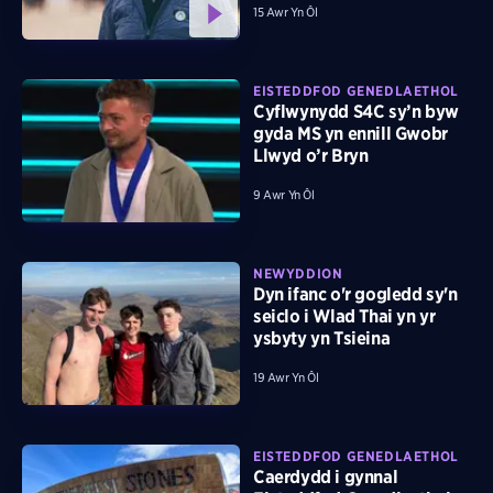
15 Awr Yn Ôl
EISTEDDFOD GENEDLAETHOL
Cyflwynydd S4C sy’n byw
gyda MS yn ennill Gwobr
Llwyd o’r Bryn
9 Awr Yn Ôl
NEWYDDION
Dyn ifanc o'r gogledd sy'n
seiclo i Wlad Thai yn yr
ysbyty yn Tsieina
19 Awr Yn Ôl
EISTEDDFOD GENEDLAETHOL
Caerdydd i gynnal