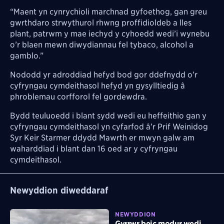
“Maent yn cynrychioli marchnad gyfoethog, gan greu
gwrthdaro strwythurol rhwng proffidioldeb a lles
plant, patrwm y mae iechyd y cyhoedd wedi’i wynebu
o’r blaen mewn diwydiannau fel tybaco, alcohol a
gamblo.”
Nododd yr adroddiad hefyd bod gor ddefnydd o’r
cyfryngau cymdeithasol hefyd yn gysylltiedig â
phroblemau corfforol fel gordewdra.
Bydd teuluoedd i blant sydd wedi eu heffeithio gan y
cyfryngau cymdeithasol yn cyfarfod â’r Prif Weinidog
Syr Keir Starmer ddydd Mawrth er mwyn galw am
waharddiad i blant dan 16 oed ar y cyfryngau
cymdeithasol.
Newyddion diweddaraf
NEWYDDION
Gyrrwr beic modur wedi