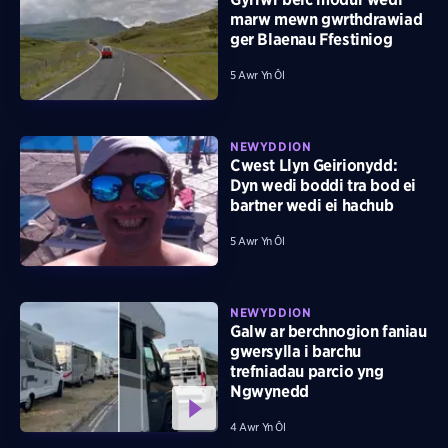
marw mewn gwrthdrawiad
ger Blaenau Ffestiniog
5 Awr Yn Ôl
NEWYDDION
Cwest Llyn Geirionydd:
Dyn wedi boddi tra bod ei
bartner wedi ei hachub
5 Awr Yn Ôl
NEWYDDION
Galw ar berchnogion faniau
gwersylla i barchu
trefniadau parcio yng
Ngwynedd
4 Awr Yn Ôl