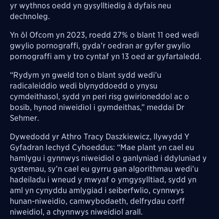
yr wythnos oedd yn gysylltiedig â dyfais neu
dechnoleg.
Yn ôl Ofcom yn 2023, roedd 27% o blant 11 oed wedi
gwylio pornograffi, gyda’r oedran ar gyfer gwylio
pornograffi am y tro cyntaf yn 13 oed ar gyfartaledd.
“Rydym yn gweld ton o blant sydd wedi’u
radicaleiddio wedi blynyddoedd o ynysu
cymdeithasol, sydd yn peri risg gwirioneddol ac o
bosib, hynod niweidiol i gymdeithas,” meddai Dr
Sehmer.
Dywedodd yr Athro Tracy Daszkiewicz, llywydd Y
Gyfadran Iechyd Cyhoeddus: “Mae plant yn cael eu
hamlygu i gynnwys niweidiol o ganlyniad i ddyluniad y
systemau, sy’n cael eu gyrru gan algorithmau wedi’u
hadeiladu i wneud y mwyaf o ymgysylltiad, sydd yn
aml yn cynyddu amlygiad i seiberfwlio, cynnwys
hunan-niweidio, camwybodaeth, delfrydau corff
niweidiol, a chynnwys niweidiol arall.