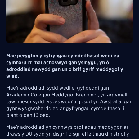
Mae peryglon y cyfryngau cymdeithasol wedi eu
cymharu i'r rhai achoswyd gan ysmygu, yn ôl
adroddiad newydd gan un o brif gyrff meddygol y
wlad.
Mae’r adroddiad, sydd wedi ei gyhoeddi gan
Academi'r Colegau Meddygol Brenhinol, yn argymell
sawl mesur sydd eisoes wedi’u gosod yn Awstralia, gan
gynnwys gwaharddiad ar gyfryngau cymdeithasol i
blant o dan 16 oed.
Mae’r adroddiad yn cynnwys profiadau meddygon ar
draws y DU sydd yn disgrifio sgil effeithiau dinistriol y