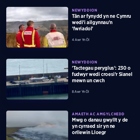
NEWYDDION
Tân ar fynydd yn ne Cymru
wedi'i ailgynnau'n
'fwriadol'
4 Awr Yn Ôl
NEWYDDION
'Tactegau peryglus': 230 o
fudwyr wedi croesi'r Sianel
mewn un cwch
8 Awr Yn Ôl
AMAETH AC AMGYLCHEDD
Mwg o danau gwyllt y de
yn cyrraed sir yn ne
orllewin Lloegr