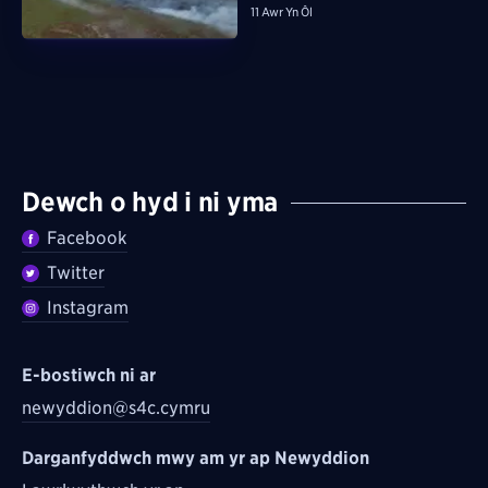
11 Awr Yn Ôl
Dewch o hyd i ni yma
Facebook
Twitter
Instagram
E-bostiwch ni ar
newyddion@s4c.cymru
Darganfyddwch mwy am yr ap Newyddion