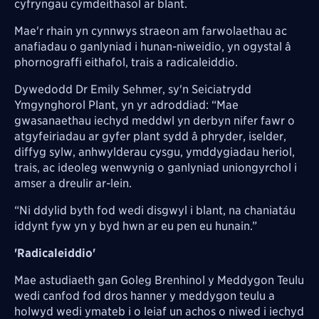
cyfryngau cymdeithasol ar blant.
Mae'r rhain yn cynnwys straeon am farwolaethau ac
anafiadau o ganlyniad i hunan-niweidio, yn ogystal â
phornograffi eithafol, trais a radicaleiddio.
Dywedodd Dr Emily Sehmer, sy'n Seiciatrydd
Ymgynghorol Plant, yn yr adroddiad: “Mae
gwasanaethau iechyd meddwl yn derbyn nifer fawr o
atgyfeiriadau ar gyfer plant sydd â phryder, iselder,
diffyg sylw, anhwylderau cysgu, ymddygiadau heriol,
trais, ac ideoleg wenwynig o ganlyniad uniongyrchol i
amser a dreulir ar-lein.
“Ni ddylid byth fod wedi disgwyl i blant, na chaniatáu
iddynt fyw yn y byd hwn ar eu pen eu hunain.”
'Radicaleiddio'
Mae astudiaeth gan Goleg Brenhinol y Meddygon Teulu
wedi canfod fod dros hanner y meddygon teulu a
holwyd wedi ymateb i o leiaf un achos o niwed i iechyd