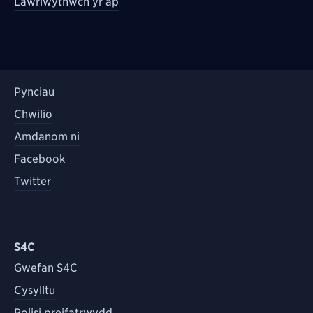
Lawrlwythwch yr ap
Pynciau
Chwilio
Amdanom ni
Facebook
Twitter
S4C
Gwefan S4C
Cysylltu
Polisi preifatrwydd