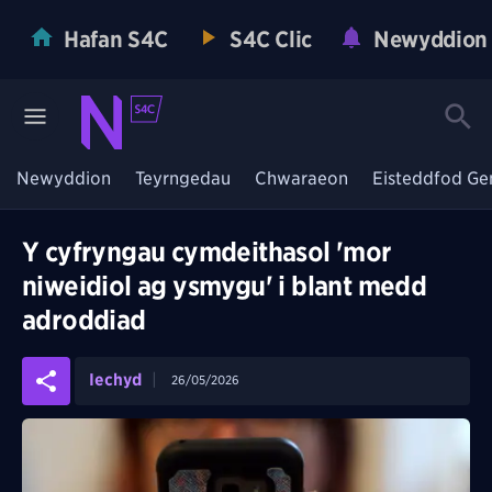
Hafan S4C
S4C Clic
Newyddion
Newyddion
Teyrngedau
Chwaraeon
Eisteddfod Ge
Y cyfryngau cymdeithasol 'mor
niweidiol ag ysmygu' i blant medd
adroddiad
Iechyd
26/05/2026