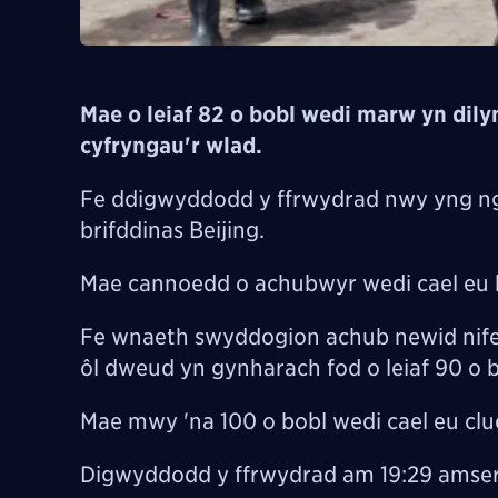
Mae o leiaf 82 o bobl wedi marw yn dily
cyfryngau'r wlad.
Fe ddigwyddodd y ffrwydrad nwy yng ngh
brifddinas Beijing.
Mae cannoedd o achubwyr wedi cael eu ha
Fe wnaeth swyddogion achub newid nif
ôl dweud yn gynharach fod o leiaf 90 o 
Mae mwy 'na 100 o bobl wedi cael eu cludo
Digwyddodd y ffrwydrad am 19:29 amser 