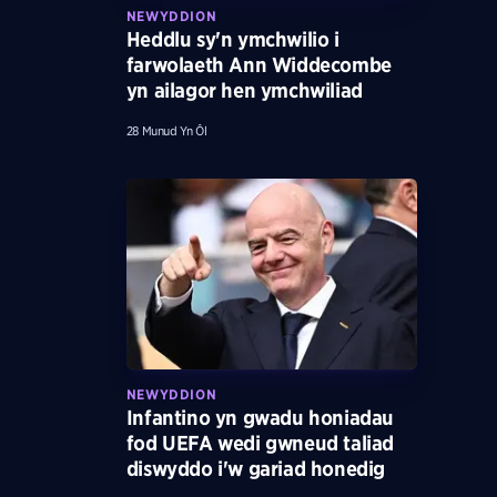
NEWYDDION
Heddlu sy'n ymchwilio i
farwolaeth Ann Widdecombe
yn ailagor hen ymchwiliad
28 Munud Yn Ôl
NEWYDDION
Infantino yn gwadu honiadau
fod UEFA wedi gwneud taliad
diswyddo i'w gariad honedig