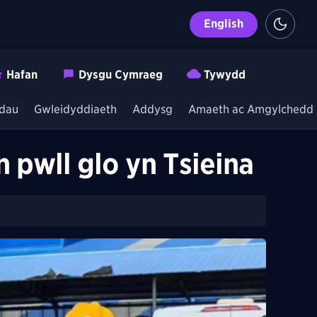
English
Hafan
Dysgu Cymraeg
Tywydd
dau
Gwleidyddiaeth
Addysg
Amaeth ac Amgylchedd
 pwll glo yn Tsieina