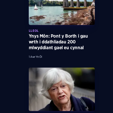
LLEOL
Ynys Môn: Pont y Borth i gau
wrth i ddathliadau 200
mlwyddiant gael eu cynnal
1 Awr Yn Ôl