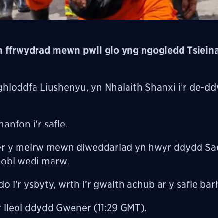
n ffrwydrad mewn pwll glo yng ngogledd Tsieina
loddfa Liushenyu, yn Nhalaith Shanxi i’r de-dd
nfon i'r safle.
er y meirw mewn diweddariad yn hwyr ddydd Sa
bobl wedi marw.
 i'r ysbyty, wrth i’r gwaith achub ar y safle bar
lleol ddydd Gwener (11:29 GMT).