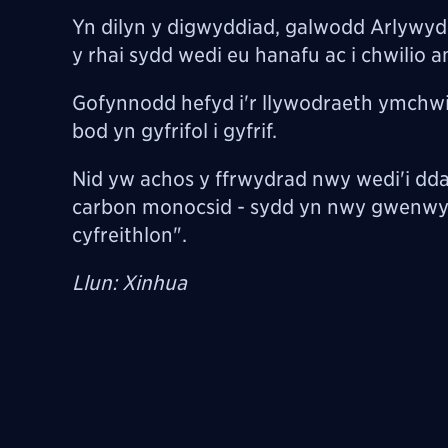
Yn dilyn y digwyddiad, galwodd Arlywydd
y rhai sydd wedi eu hanafu ac i chwilio 
Gofynnodd hefyd i'r llywodraeth ymchwil
bod yn gyfrifol i gyfrif.
Nid yw achos y ffrwydrad nwy wedi'i dda
carbon monocsid - sydd yn nwy gwenwynig
cyfreithlon".
Llun: Xinhua