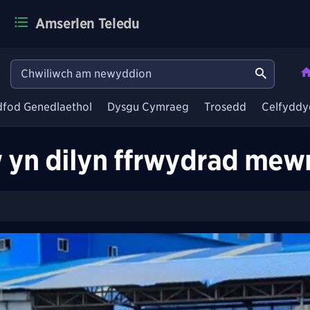
Amserlen Teledu
dfod Genedlaethol
Dysgu Cymraeg
Trosedd
Celfyddy
 yn dilyn ffrwydrad mewn