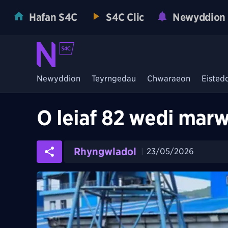
Hafan S4C
S4C Clic
Newyddion
Newyddion
Teyrngedau
Chwaraeon
Eisted
O leiaf 82 wedi marw
Rhyngwladol
23/05/2026