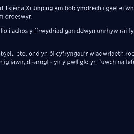
 Tsieina Xi Jinping am bob ymdrech i gael ei wn
am oroeswyr.
io i achos y ffrwydriad gan ddwyn unrhyw rai f
tgelu eto, ond yn ôl cyfryngau'r wladwriaeth roe
 iawn, di-arogl - yn y pwll glo yn "uwch na lef