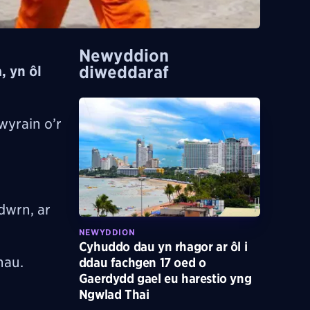
Newyddion
diweddaraf
, yn ôl
wyrain o’r
dwrn, ar
NEWYDDION
Cyhuddo dau yn rhagor ar ôl i
hau.
ddau fachgen 17 oed o
Gaerdydd gael eu harestio yng
Ngwlad Thai