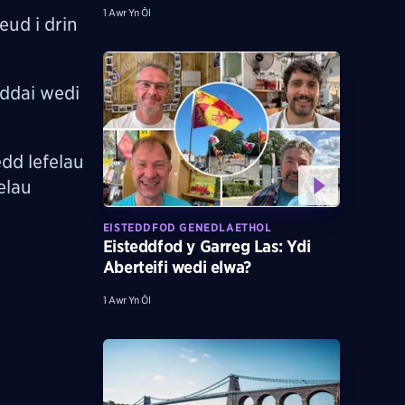
1 Awr Yn Ôl
eud i drin
yddai wedi
dd lefelau
elau
EISTEDDFOD GENEDLAETHOL
Eisteddfod y Garreg Las: Ydi
Aberteifi wedi elwa?
1 Awr Yn Ôl