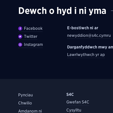
Dewch o hyd i ni yma
E-bostiwch ni ar
Facebook
newyddion@s4c.cymru
Twitter
Instagram
Darganfyddwch mwy am
Lawrlwythwch yr ap
S4C
Pynciau
Gwefan S4C
Chwilio
Cysylltu
Amdanom ni