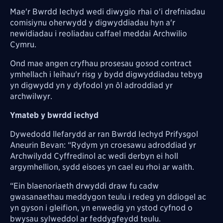
Mae'r Bwrdd Iechyd wedi diwygio rhai o'i drefniadau
comisiynu oherwydd y digwyddiadau hyn a'r
newidiadau i reoliadau caffael meddai Archwilio
Cymru.
Ond mae angen cryfhau prosesau gosod contract
ymhellach i leihau'r risg y bydd digwyddiadau tebyg
yn digwydd yn y dyfodol yn ôl adroddiad yr
archwilwyr.
Ymateb y bwrdd iechyd
Dywedodd llefarydd ar ran Bwrdd Iechyd Prifysgol
Aneurin Bevan: “Rydym yn croesawu adroddiad yr
Archwilydd Cyffredinol ac wedi derbyn ei holl
argymhellion, sydd eisoes yn cael eu rhoi ar waith.
“Ein blaenoriaeth drwyddi draw fu cadw
gwasanaethau meddygon teulu i redeg yn ddiogel ac
yn gyson i gleifion, yn enwedig yn ystod cyfnod o
bwysau sylweddol ar feddygfeydd teulu.