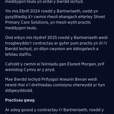
meddygon teulu yn ardal y bwrdd iechyd.
Ym mis Ebrill 2024 roedd y Bartneriaeth, oedd yn
gysylltiedig â'r cwmni rheoli ehangach eHarley Street
Primary Care Solutions, yn rheoli wyth practis
meddygon teulu.
Ond erbyn mis Hydref 2025 roedd y Bartneriaeth wedi
trosglwyddo'r contractau ar gyfer pum practis yn ôl i'r
Bwrdd Iechyd, yn dilyn cwynion am ddiogelwch a
lefelau staffio.
Cafodd y cwmni ei feirniadu gan Eluned Morgan, prif
weinidog Cymru ar y pryd.
Mae Bwrdd Iechyd Prifysgol Aneurin Bevan wedi
newid rhai o'i drefniadau comisiynu oherwydd yr hyn
ddigwyddodd.
Practisau gwag
Ar adeg gosod y contractau i'r Bartneriaeth, roedd y