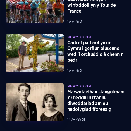
wirfoddoli yn y Tour de
France
1 Awr Yn Ôl
NEWYDDION
Cartref parhaol yn ne
Cymru i gerflun elusennol
wedi'i orchuddio â chennin
pedr
1 Awr Yn Ôl
NEWYDDION
Marwolaethau Llangolman:
Yr heddlu'n rhannu
diweddariad am eu
hadolygiad fforensig
14 Awr Yn Ôl