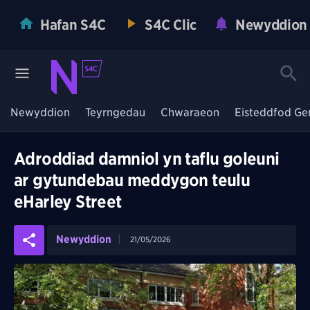
Hafan S4C
S4C Clic
Newyddion
Newyddion
Teyrngedau
Chwaraeon
Eisteddfod Ge
Adroddiad damniol yn taflu goleuni
ar gytundebau meddygon teulu
eHarley Street
Newyddion
21/05/2026