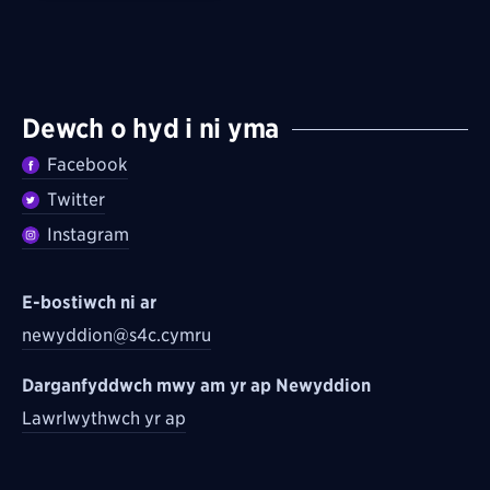
Dewch o hyd i ni yma
Facebook
Twitter
Instagram
E-bostiwch ni ar
newyddion@s4c.cymru
Darganfyddwch mwy am yr ap Newyddion
Lawrlwythwch yr ap