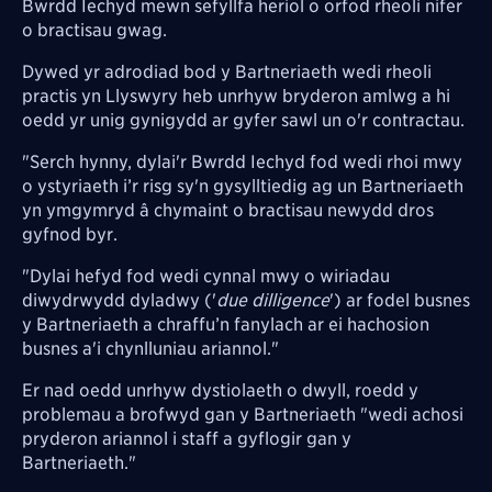
Bwrdd Iechyd mewn sefyllfa heriol o orfod rheoli nifer
o bractisau gwag.
Dywed yr adrodiad bod y Bartneriaeth wedi rheoli
practis yn Llyswyry heb unrhyw bryderon amlwg a hi
oedd yr unig gynigydd ar gyfer sawl un o'r contractau.
"Serch hynny, dylai'r Bwrdd Iechyd fod wedi rhoi mwy
o ystyriaeth i’r risg sy'n gysylltiedig ag un Bartneriaeth
yn ymgymryd â chymaint o bractisau newydd dros
gyfnod byr.
"Dylai hefyd fod wedi cynnal mwy o wiriadau
diwydrwydd dyladwy ('
due dilligence
') ar fodel busnes
y Bartneriaeth a chraffu’n fanylach ar ei hachosion
busnes a'i chynlluniau ariannol."
Er nad oedd unrhyw dystiolaeth o dwyll, roedd y
problemau a brofwyd gan y Bartneriaeth "wedi achosi
pryderon ariannol i staff a gyflogir gan y
Bartneriaeth."