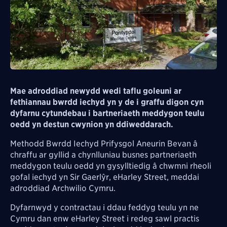
Mae adroddiad newydd wedi taflu goleuni ar
fethiannau bwrdd iechyd yn y de i graffu digon cyn
dyfarnu cytundebau i bartneriaeth meddygon teulu
oedd yn destun cwynion yn ddiweddarach.
Methodd Bwrdd Iechyd Prifysgol Aneurin Bevan â
chraffu ar gyllid a chynlluniau busnes partneriaeth
meddygon teulu oedd yn gysylltiedig â chwmni rheoli
gofal iechyd yn Sir Gaerlŷr,
eHarley Street,
meddai
adroddiad Archwilio Cymru.
Dyfarnwyd y contractau i ddau feddyg teulu yn ne
Cymru dan enw
eHarley Street
i redeg sawl practis