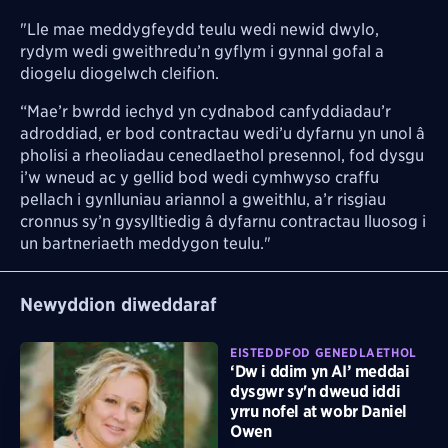
"Lle mae meddygfeydd teulu wedi newid dwylo,
rydym wedi gweithredu’n gyflym i gynnal gofal a
diogelu diogelwch cleifion.
“Mae’r bwrdd iechyd yn cydnabod canfyddiadau’r
adroddiad, er bod contractau wedi’u dyfarnu yn unol â
pholisi a rheoliadau cenedlaethol presennol, fod dysgu
i’w wneud ac y gellid bod wedi cymhwyso craffu
pellach i gynlluniau ariannol a gweithlu, a’r risgiau
cronnus sy’n gysylltiedig â dyfarnu contractau lluosog i
un bartneriaeth meddygon teulu."
Newyddion diweddaraf
EISTEDDFOD GENEDLAETHOL
‘Dw i ddim yn AI’ meddai
dysgwr sy'n dweud iddi
yrru nofel at wobr Daniel
Owen