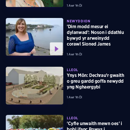
1 Awr Yn Ôl
NEWYDDION
'Dim modd mesur ei
dylanwad': Noson i ddathlu
bywyd yr arweinydd
corawl Sioned James
1 Awr Yn Ôl
LLEOL
Ynys Môn: Dechrau'r gwaith
o greu gardd goffa newydd
yng Nghaergybi
1 Awr Yn Ôl
LLEOL
'Cyfle unwaith mewn oes' i
bobl ifanc Powys i