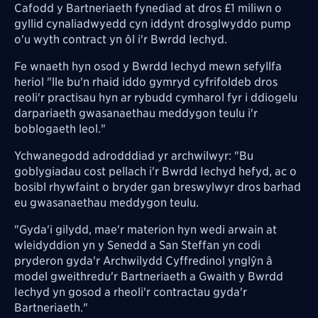
Cafodd y Bartneriaeth fynediad at dros £1 miliwn o
gyllid cynaliadwyedd cyn iddynt drosglwyddo pump
o'u wyth contract yn ôl i'r Bwrdd Iechyd.
Fe wnaeth hyn osod y Bwrdd Iechyd mewn sefyllfa
heriol "lle bu'n rhaid iddo gymryd cyfrifoldeb dros
reoli'r practisau hyn ar rybudd cymharol fyr i ddiogelu
darpariaeth gwasanaethau meddygon teulu i'r
boblogaeth leol."
Ychwanegodd adrodddiad yr archwilwyr: "Bu
goblygiadau cost pellach i'r Bwrdd Iechyd hefyd, ac o
bosibl rhywfaint o bryder gan breswylwyr dros barhad
eu gwasanaethau meddygon teulu.
"Gyda'i gilydd, mae'r materion hyn wedi arwain at
wleidyddion yn y Senedd a San Steffan yn codi
pryderon gyda'r Archwilydd Cyffredinol ynglŷn â
model gweithredu'r Bartneriaeth a Gwaith y Bwrdd
Iechyd yn gosod a rheoli'r contractau gyda'r
Bartneriaeth."