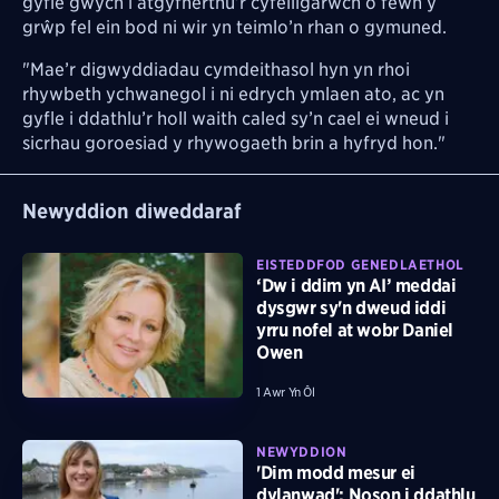
gyfle gwych i atgyfnerthu’r cyfeillgarwch o fewn y
grŵp fel ein bod ni wir yn teimlo’n rhan o gymuned.
"Mae’r digwyddiadau cymdeithasol hyn yn rhoi
rhywbeth ychwanegol i ni edrych ymlaen ato, ac yn
gyfle i ddathlu’r holl waith caled sy’n cael ei wneud i
sicrhau goroesiad y rhywogaeth brin a hyfryd hon."
Newyddion diweddaraf
EISTEDDFOD GENEDLAETHOL
‘Dw i ddim yn AI’ meddai
dysgwr sy'n dweud iddi
yrru nofel at wobr Daniel
Owen
1 Awr Yn Ôl
NEWYDDION
'Dim modd mesur ei
dylanwad': Noson i ddathlu