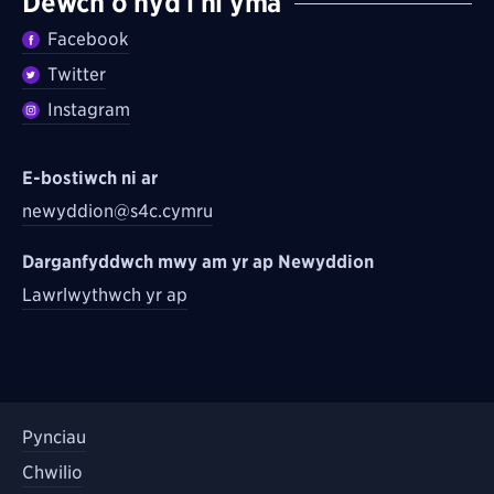
Dewch o hyd i ni yma
Facebook
Twitter
Instagram
E-bostiwch ni ar
newyddion@s4c.cymru
Darganfyddwch mwy am yr ap Newyddion
Lawrlwythwch yr ap
Pynciau
Chwilio