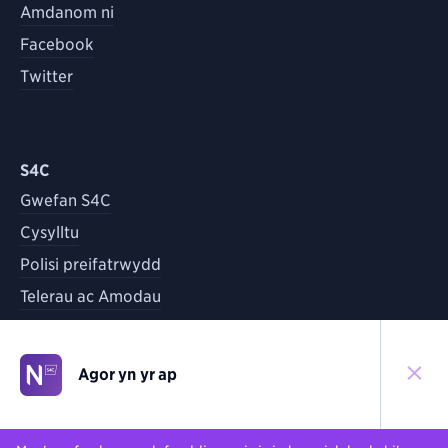
Amdanom ni
Facebook
Twitter
S4C
Gwefan S4C
Cysylltu
Polisi preifatrwydd
Telerau ac Amodau
Agor yn yr ap
©
2026
S4C
Yn ôl i'r brig