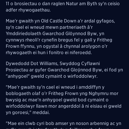
11 o brosiectau o dan raglen Natur am Byth sy'n ceisio
adfer rhywogaethau.
Mae’r gwaith yn Old Castle Down a’r ardal gyfagos,
sy'n cael ei wneud mewn partneriaeth â’r
Ymddiriedolaeth Gwarchod Glöynnod Byw, yn
cynnwys rheoli’r cynefin bregus fel y gall y Fritheg
Frown ffynnu, yn ogystal â chynnal arolygon o’r
rhywogaeth ei hun i fonitro ei niferoedd.
Dywedodd Dot Williams, Swyddog Cyflawni
Prosiectau ar gyfer Gwarchod Gloÿnnod Byw, ei fod yn
"anhygoel" gweld cymaint o wirfoddolwyr.
"Mae’r gwaith sy’n cael ei wneud i amddiffyn y
boblogaeth olaf o’r Fritheg Frown yng Nghymru mor
bwysig ac mae’n anhygoel gweld bod cymaint o
wirfoddolwyr llawn mor angerddol â ni eisiau ei gweld
yn goroesi," meddai.
"Mae ein clwb cyri bob amser yn noson arbennig ac yn