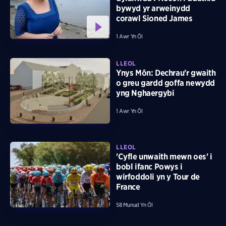
bywyd yr arweinydd
corawl Sioned James
1 Awr Yn Ôl
LLEOL
Ynys Môn: Dechrau'r gwaith
o greu gardd goffa newydd
yng Nghaergybi
1 Awr Yn Ôl
LLEOL
'Cyfle unwaith mewn oes' i
bobl ifanc Powys i
wirfoddoli yn y Tour de
France
58 Munud Yn Ôl