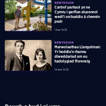
NEWYDDION
Cartref parhaol yn ne
Cymru i gerflun elusennol
wedi'i orchuddio â chennin
pedr
1 Awr Yn Ôl
NEWYDDION
Marwolaethau Llangolman:
Yr heddlu'n rhannu
diweddariad am eu
hadolygiad fforensig
14 Awr Yn Ôl