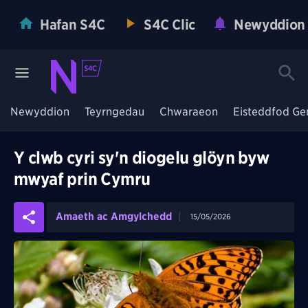
Hafan S4C
S4C Clic
Newyddion
Newyddion
Teyrngedau
Chwaraeon
Eisteddfod Ge
Y clwb cyri sy'n diogelu glöyn byw
mwyaf prin Cymru
Amaeth ac Amgylchedd
15/05/2026