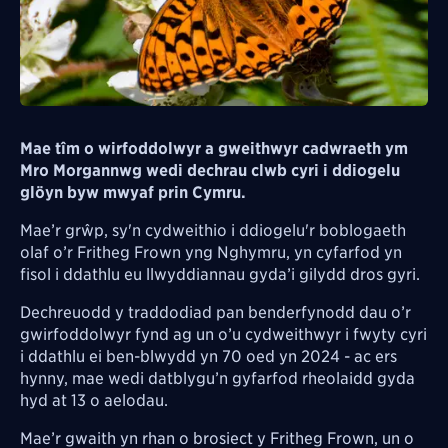
Mae tîm o wirfoddolwyr a gweithwyr cadwraeth ym
Mro Morgannwg wedi dechrau clwb cyri i ddiogelu
glöyn byw mwyaf prin Cymru.
Mae’r grŵp, sy'n cydweithio i ddiogelu'r boblogaeth
olaf o’r Fritheg Frown yng Nghymru, yn cyfarfod yn
fisol i ddathlu eu llwyddiannau gyda’i gilydd dros gyri.
Dechreuodd y traddodiad pan benderfynodd dau o’r
gwirfoddolwyr fynd ag un o’u cydweithwyr i fwyty cyri
i ddathlu ei ben-blwydd yn 70 oed yn 2024 - ac ers
hynny, mae wedi datblygu’n gyfarfod rheolaidd gyda
hyd at 13 o aelodau.
Mae’r gwaith yn rhan o brosiect y Fritheg Frown, un o