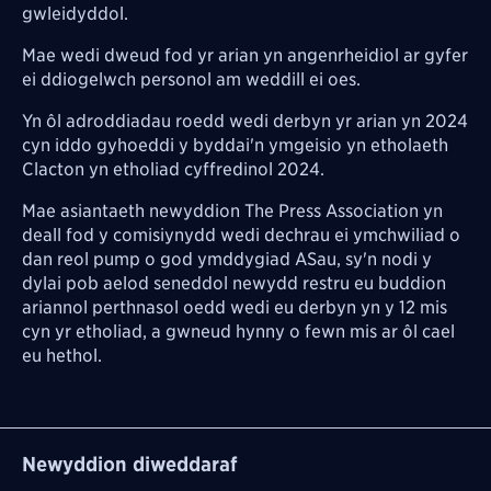
gwleidyddol.
Mae wedi dweud fod yr arian yn angenrheidiol ar gyfer
ei ddiogelwch personol am weddill ei oes.
Yn ôl adroddiadau roedd wedi derbyn yr arian yn 2024
cyn iddo gyhoeddi y byddai'n ymgeisio yn etholaeth
Clacton yn etholiad cyffredinol 2024.
Mae asiantaeth newyddion The Press Association yn
deall fod y comisiynydd wedi dechrau ei ymchwiliad o
dan reol pump o god ymddygiad ASau, sy'n nodi y
dylai pob aelod seneddol newydd restru eu buddion
ariannol perthnasol oedd wedi eu derbyn yn y 12 mis
cyn yr etholiad, a gwneud hynny o fewn mis ar ôl cael
eu hethol.
Newyddion diweddaraf