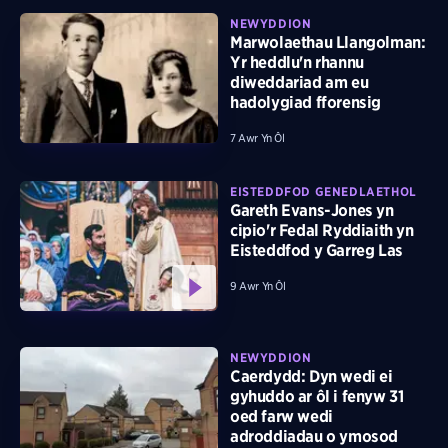
NEWYDDION
Marwolaethau Llangolman:
Yr heddlu'n rhannu
diweddariad am eu
hadolygiad fforensig
7 Awr Yn Ôl
EISTEDDFOD GENEDLAETHOL
Gareth Evans-Jones yn
cipio'r Fedal Ryddiaith yn
Eisteddfod y Garreg Las
9 Awr Yn Ôl
NEWYDDION
Caerdydd: Dyn wedi ei
gyhuddo ar ôl i fenyw 31
oed farw wedi
adroddiadau o ymosod