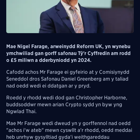
Mae Nigel Farage, arweinydd Reform UK, yn wynebu
ymchwiliad gan gorff safonau Tŷ'r Cyffredin am rodd
o £5 miliwn a dderbyniodd yn 2024.
Cafodd achos Mr Farage ei gyfeirio at y
Comisiynydd
Seneddol dros Safonau
Daniel
Greenberg am y taliad
nad oedd wedi ei ddatgan ar y pryd.
Roedd y rhodd wedi dod gan Christopher Harborne,
buddsoddwr mewn arian Crypto sydd yn byw yng
Ngwlad Thai.
Mae Mr Farage wedi dweud yn y gorffennol nad oedd
"achos i'w ateb" mewn cyswllt a'r rhodd, oedd meddai
heb unrhyw gysylltiad gyda'i weithgareddau