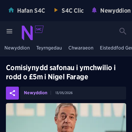
Hafan S4C
S4C Clic
Newyddion
Newyddion
Teyrngedau
Chwaraeon
Eisteddfod Ge
Comisiynydd safonau i ymchwilio i
rodd o £5m i Nigel Farage
Newyddion
13/05/2026