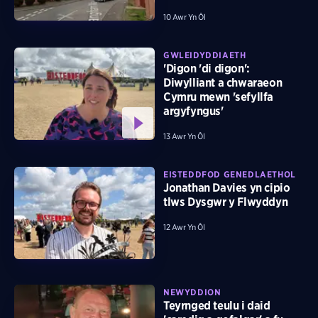
10 Awr Yn Ôl
GWLEIDYDDIAETH
'Digon 'di digon':
Diwylliant a chwaraeon
Cymru mewn 'sefyllfa
argyfyngus'
13 Awr Yn Ôl
EISTEDDFOD GENEDLAETHOL
Jonathan Davies yn cipio
tlws Dysgwr y Flwyddyn
12 Awr Yn Ôl
NEWYDDION
Teyrnged teulu i daid