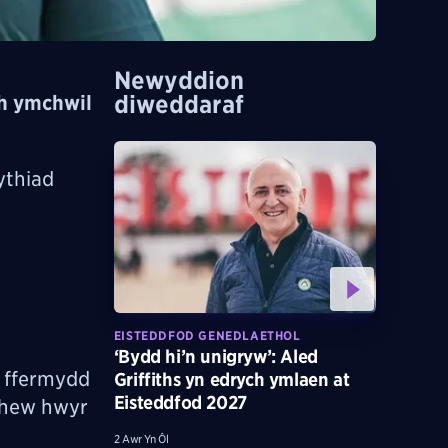
Newyddion
diweddaraf
th ymchwil
ythiad
EISTEDDFOD GENEDLAETHOL
‘Bydd hi’n unigryw’: Aled
r ffermydd
Griffiths yn edrych ymlaen at
Eisteddfod 2027
rhew hwyr
2 Awr Yn Ôl