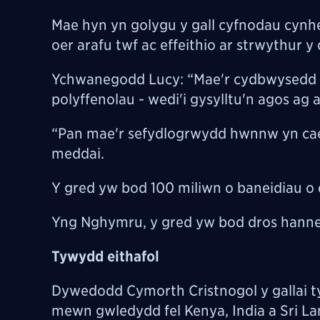
Mae hyn yn golygu y gall cyfnodau cynhe
oer arafu twf ac effeithio ar strwythur y d
Ychwanegodd Lucy: “Mae'r cydbwysedd sy'
polyffenolau - wedi'i gysylltu'n agos ag
“Pan mae'r sefydlogrwydd hwnnw yn cael 
meddai.
Y gred yw bod 100 miliwn o baneidiau o 
Yng Nghymru, y gred yw bod dros hanner
Tywydd eithafol
Dywedodd Cymorth Cristnogol y gallai 
mewn gwledydd fel Kenya, India a Sri La