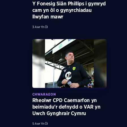
Y Fonesig Siân Phillips i gymryd
cam yn ôl o gynyrchiadau
llwyfan mawr
3 Awr Yn Ôl
CHWARAEON
Rheolwr CPD Caernarfon yn
beirniadu'r defnydd o VAR yn
Uwch Gynghrair Cymru
5 Awr Yn Ôl