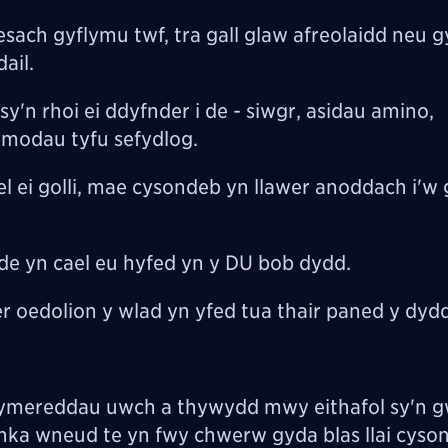
sach gyflymu twf, tra gall glaw afreolaidd neu 
ail.
n rhoi ei ddyfnder i de - siwgr, asidau amino,
 amodau tyfu sefydlog.
ei golli, mae cysondeb yn llawer anoddach i'w 
de yn cael eu hyfed yn y DU bob dydd.
 oedolion y wlad yn yfed tua thair paned y dydd
tymereddau uwch a thywydd mwy eithafol sy'n 
nka wneud te yn fwy chwerw gyda blas llai cyson