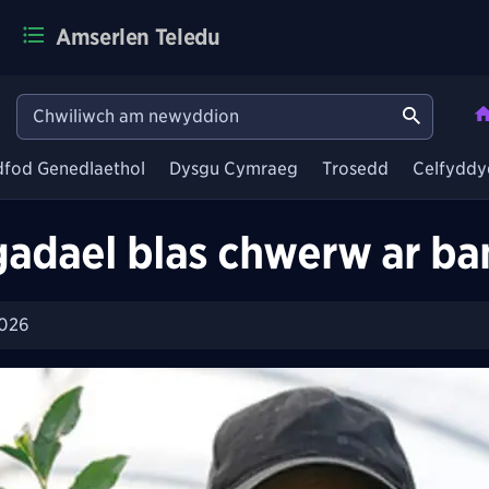
Amserlen Teledu
dfod Genedlaethol
Dysgu Cymraeg
Trosedd
Celfyddy
adael blas chwerw ar ba
2026