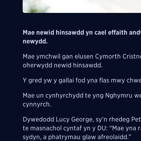
Mae newid hinsawdd yn cael effaith and
newydd.
Mae ymchwil gan elusen Cymorth Cristn
oherwydd newid hinsawdd.
Y gred yw y gallai fod yna flas mwy chw
Mae un cynhyrchydd te yng Nghymru wedi
cynnyrch.
Dywedodd Lucy George, sy'n rhedeg Pete
te masnachol cyntaf yn y DU: “Mae yna 
sydyn, a phatrymau glaw afreolaidd.”