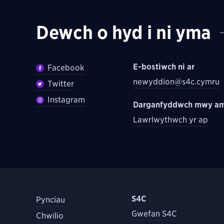
Dewch o hyd i ni yma
E-bostiwch ni ar
Facebook
newyddion@s4c.cymru
Twitter
Instagram
Darganfyddwch mwy am
Lawrlwythwch yr ap
S4C
Pynciau
Gwefan S4C
Chwilio