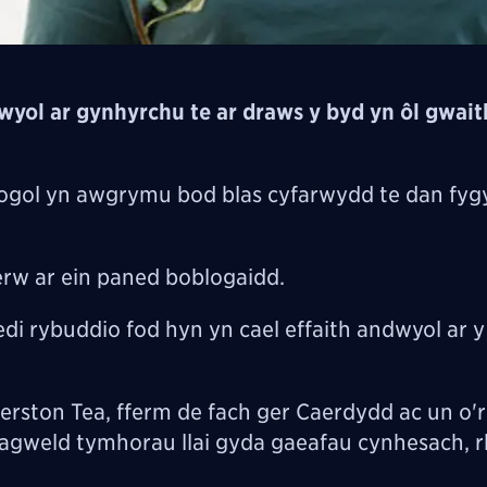
wyol ar gynhyrchu te ar draws y byd yn ôl gwai
ogol yn awgrymu bod blas cyfarwydd te dan fyg
erw ar ein paned boblogaidd.
 rybuddio fod hyn yn cael effaith andwyol ar y
rston Tea, fferm de fach ger Caerdydd ac un o'
ragweld tymhorau llai gyda gaeafau cynhesach, 