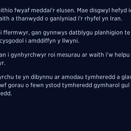
ithio fwyaf meddai'r elusen. Mae disgwyl hefyd 
ith a thanwydd o ganlyniad i'r rhyfel yn Iran.
gi ffermwyr, gan gynnwys datblygu planhigion t
ysgodol i amddiffyn y llwyni.
an i gynhyrchwyr roi mesurau ar waith i'w helpu 
yr.
yrchu te yn dibynnu ar amodau tymheredd a gla
r twf gorau o fewn ystod tymheredd gymharol gul
dedd.