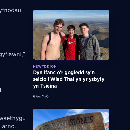
gyfnodau
gyflawni,”
NEWYDDION
Dyn ifanc o'r gogledd sy'n
seiclo i Wlad Thai yn yr ysbyty
yn Tsieina
.
6 Awr Yn Ôl
gwaethygu
 arno.