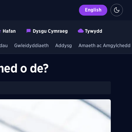
English
Hafan
Dysgu Cymraeg
Tywydd
dau
Gwleidyddiaeth
Addysg
Amaeth ac Amgylchedd
ned o de?