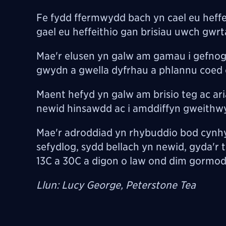
Fe fydd ffermwydd bach yn cael eu heffe
gael eu heffeithio gan brisiau uwch gwrta
Mae'r elusen yn galw am gamau i gefno
gwydn a gwella dyfrhau a phlannu coed c
Maent hefyd yn galw am brisio teg ac ari
newid hinsawdd ac i amddiffyn gweithw
Mae'r adroddiad yn rhybuddio bod cynh
sefydlog, sydd bellach yn newid, gyda'
13C a 30C a digon o law ond dim gormo
Llun: Lucy George, Peterstone Tea