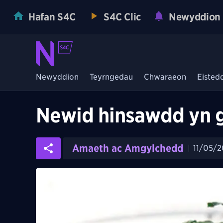
Hafan S4C
S4C Clic
Newyddion
Newyddion
Teyrngedau
Chwaraeon
Eisted
Newid hinsawdd yn g
Amaeth ac Amgylchedd
11/05/