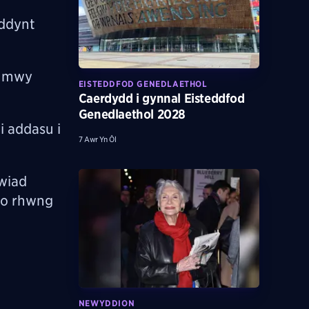
iddynt
e mwy
EISTEDDFOD GENEDLAETHOL
Caerdydd i gynnal Eisteddfod
Genedlaethol 2028
i addasu i
7 Awr Yn Ôl
wiad
 o rhwng
NEWYDDION