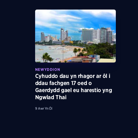
NEWYDDION
Cyhuddo dau yn rhagor ar ôl i
ddau fachgen 17 oed o
Gaerdydd gael eu harestio yng
Ngwlad Thai
9 Awr Yn Ôl