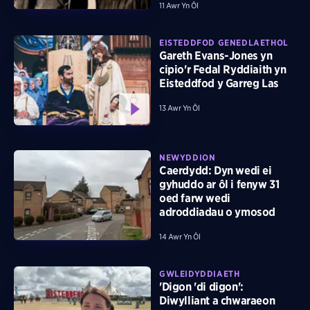
11 Awr Yn Ôl
EISTEDDFOD GENEDLAETHOL
Gareth Evans-Jones yn
cipio'r Fedal Ryddiaith yn
Eisteddfod y Garreg Las
13 Awr Yn Ôl
NEWYDDION
Caerdydd: Dyn wedi ei
gyhuddo ar ôl i fenyw 31
oed farw wedi
adroddiadau o ymosod
14 Awr Yn Ôl
GWLEIDYDDIAETH
'Digon 'di digon':
Diwylliant a chwaraeon