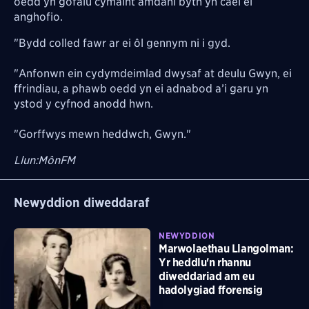
oedd yn gofalu cymaint amdani byth yn cael ei
anghofio.
"Bydd colled fawr ar ei ôl gennym ni i gyd.
"
Anfonwn ein cydymdeimlad dwysaf at deulu Gwyn, ei
ffrindiau, a phawb oedd yn ei adnabod a’i garu yn
ystod y cyfnod anodd hwn.
"
Gorffwys mewn heddwch, Gwyn."
Llun:MônFM
Newyddion diweddaraf
NEWYDDION
Marwolaethau Llangolman:
Yr heddlu'n rhannu
diweddariad am eu
hadolygiad fforensig