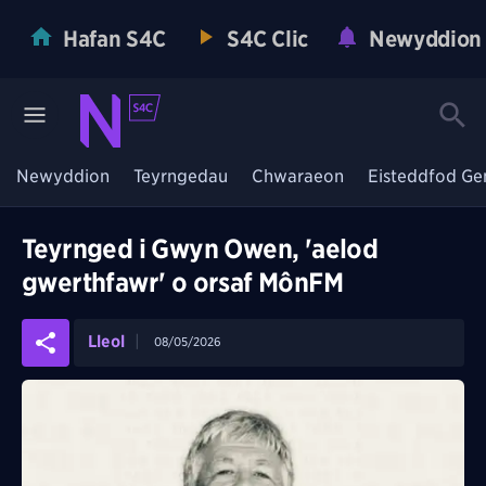
Hafan S4C
S4C Clic
Newyddion
Newyddion
Teyrngedau
Chwaraeon
Eisteddfod Ge
Teyrnged i Gwyn Owen, 'aelod
gwerthfawr' o orsaf MônFM
Lleol
08/05/2026