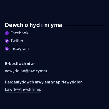
Dewch o hyd i ni yma
Facebook
Twitter
Instagram
E-bostiwch ni ar
newyddion@s4c.cymru
Darganfyddwch mwy am yr ap Newyddion
Lawrlwythwch yr ap