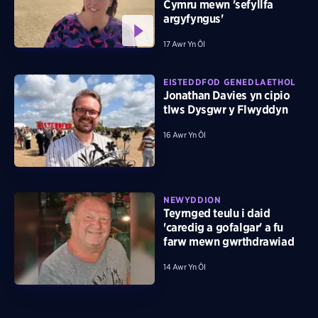
Cymru mewn 'sefyllfa
argyfyngus'
17 Awr Yn Ôl
EISTEDDFOD GENEDLAETHOL
Jonathan Davies yn cipio
tlws Dysgwr y Flwyddyn
16 Awr Yn Ôl
NEWYDDION
Teyrnged teulu i daid
'caredig a gofalgar' a fu
farw mewn gwrthdrawiad
14 Awr Yn Ôl