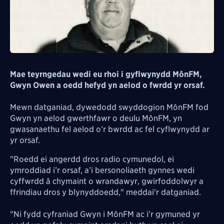
Mae teyrngedau wedi eu rhoi i gyflwynydd MônFM,
Gwyn Owen a oedd hefyd yn aelod o fwrdd yr orsaf.
Mewn datganiad, dywedodd swyddogion MônFM fod
G
wyn yn aelod gwerthfawr o deulu MônFM, yn
gwasanaethu fel aelod o’r bwrdd ac fel cyflwynydd ar
yr orsaf.
"Roedd ei angerdd dros radio cymunedol, ei
ymroddiad i’r orsaf, a’i bersonoliaeth gynnes wedi
cyffwrdd â chymaint o wrandawyr, gwirfoddolwyr a
ffrindiau dros y blynyddoedd," meddai'r datganiad.
"
Ni fydd cyfraniad Gwyn i MônFM ac i’r gymuned yr