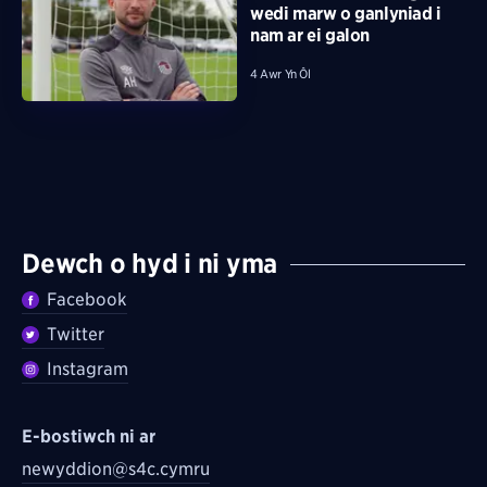
wedi marw o ganlyniad i
nam ar ei galon
4 Awr Yn Ôl
Dewch o hyd i ni yma
Facebook
Twitter
Instagram
E-bostiwch ni ar
newyddion@s4c.cymru