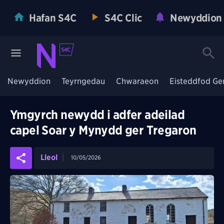
Hafan S4C
S4C Clic
Newyddion
Newyddion
Teyrngedau
Chwaraeon
Eisteddfod Ge
Ymgyrch newydd i adfer adeilad
capel Soar y Mynydd ger Tregaron
Lleol
10/05/2026