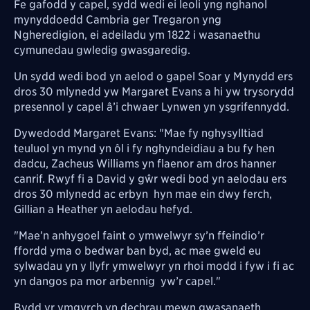
Fe gafodd y capel, sydd wedi ei leoli yng nghanol
mynyddoedd Cambria ger Tregaron yng
Ngheredigion, ei adeiladu ym 1822 i wasanaethu
cymunedau gwledig gwasgaredig.
Un sydd wedi bod yn aelod o gapel Soar y Mynydd ers
dros 30 mlynedd yw Margaret Evans a hi yw trysorydd
presennol y capel â’i chwaer Lynwen yn ysgrifennydd.
Dywedodd Margaret Evans: "Mae fy nghysylltiad
teuluol yn mynd yn ôl i fy nghyndeidiau a bu fy hen
dadcu, Zacheus Williams yn flaenor am dros hanner
canrif. Rwyf fi a David y gŵr wedi bod yn aelodau ers
dros 30 mlynedd ac erbyn hyn mae ein dwy ferch,
Gillian a Heather yn aelodau hefyd.
"Mae’n anhygoel faint o ymwelwyr sy’n ffeindio’r
ffordd yma o bedwar ban byd, ac mae gweld eu
sylwadau yn y llyfr ymwelwyr yn rhoi modd i fyw i fi ac
yn dangos pa mor arbennig yw’r capel."
Bydd yr ymgyrch yn dechrau mewn gwasanaeth