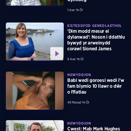
1 Awr Yn Ôl
EISTEDDFOD GENEDLAETHOL
'Dim modd mesur ei
dylanwad': Noson i ddathlu
bywyd yr arweinydd
corawl Sioned James
9 Awr Yn Ôl
NEWYDDION
Babi wedi goroesi wedi i'w
fam blymio 10 llawr o dŵr
o fflatiau
49 Munud Yn Ôl
NEWYDDION
Cwest: Mab Mark Hughes