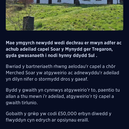
Mae ymgyrch newydd wedi dechrau er mwyn adfer ac
achub adeilad capel Soar y Mynydd ger Tregaron,
gyda gwasanaeth i nodi hynny ddydd Sul .
Bwriad y bartneriaeth rhwng aelodau'r capel a
chôr
Merched Soar yw atgyweirio ac adnewyddu'r adeilad
yn dilyn nifer o stormydd dros y gaeaf.
Bydd y gwaith yn cynnwys atgyweirio’r to, paentio tu
allan a thu mewn i’r adeilad, atgyweirio’r tŷ capel a
gwaith tirlunio.
Gobaith y grŵp yw codi £50,000 erbyn diwedd y
flwyddyn cyn edrych ar opsiynau eraill.