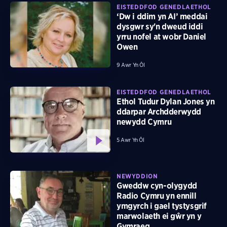
EISTEDDFOD GENEDLAETHOL
‘Dw i ddim yn AI’ meddai
dysgwr sy'n dweud iddi
yrru nofel at wobr Daniel
Owen
9 Awr Yn Ôl
EISTEDDFOD GENEDLAETHOL
Ethol Tudur Dylan Jones yn
ddarpar Archdderwydd
newydd Cymru
5 Awr Yn Ôl
NEWYDDION
Gweddw cyn-olygydd
Radio Cymru yn ennill
ymgyrch i gael tystysgrif
marwolaeth ei gŵr yn y
Gymraeg