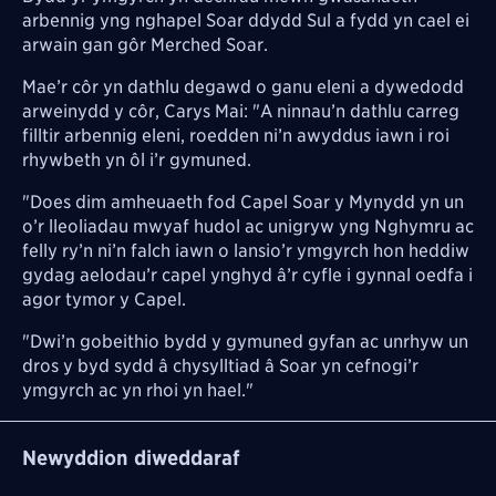
arbennig yng nghapel Soar ddydd Sul a fydd yn cael ei
arwain gan gôr Merched Soar.
Mae’r côr yn dathlu degawd o ganu eleni a dywedodd
arweinydd y côr, Carys Mai: "
A ninnau’n dathlu carreg
filltir arbennig eleni, roedden ni’n awyddus iawn i roi
rhywbeth yn ôl i’r gymuned.
"Does dim amheuaeth fod Capel Soar y Mynydd yn un
o’r lleoliadau mwyaf hudol ac unigryw yng Nghymru ac
felly ry’n ni’n falch iawn o lansio’r ymgyrch hon heddiw
gydag aelodau’r capel ynghyd â’r cyfle i gynnal oedfa i
agor tymor y Capel.
"Dwi’n gobeithio bydd y gymuned gyfan ac unrhyw un
dros y byd sydd â chysylltiad â Soar yn cefnogi’r
ymgyrch ac yn rhoi yn hael."
Newyddion diweddaraf