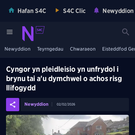
Hafan S4C
S4C Clic
Newyddion
Newyddion
Teyrngedau
Chwaraeon
Eisteddfod Ge
Cyngor yn pleidleisio yn unfrydol i
brynu tai a'u dymchwel o achos risg
llifogydd
Newyddion
02/02/2026