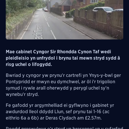
Mae cabinet Cyngor Sir Rhondda Cynon Taf wedi
pleidleisio yn unfrydol i brynu tai mewn stryd sydd â
risg uchel o lifogydd.
Bwriad y cyngor yw prynu'r cartrefi yn Ynys-y-bwl ger
Pontypridd er mwyn eu dymchwel, ar ôl i'r trigolion
symud i rywle arall oherwydd y perygl uchel sy'n
wynebu'r stryd.
Fe gafodd yr argymhelliad ei gyflwyno i gabinet yr
awdurdod lleol ddydd Llun, sef prynu tai 1-16 (ac
eithrio 6a a 6b) ar Deras Clydach am £2.57m.
Roedd preswylwyr o'r stryd yn bresennol yn y cyfarfod