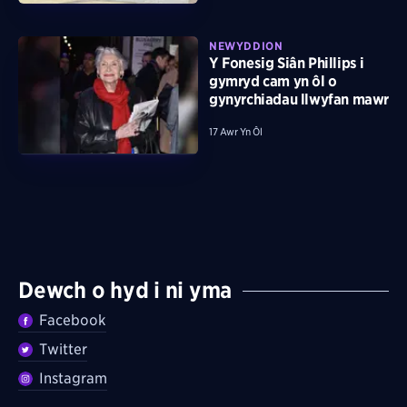
NEWYDDION
Y Fonesig Siân Phillips i
gymryd cam yn ôl o
gynyrchiadau llwyfan mawr
17 Awr Yn Ôl
Dewch o hyd i ni yma
Facebook
Twitter
Instagram