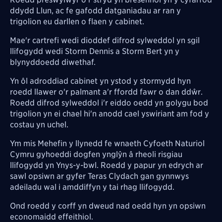
ddydd Llun, ac fe gafodd datganiadau ar ran y
trigolion eu darllen o flaen y cabinet.
Mae'r cartrefi wedi dioddef difrod sylweddol yn sgil
llifogydd wedi Storm Dennis a Storm Bert yn y
blynyddoedd diwethaf.
Yn ôl adroddiad cabinet yn ystod y stormydd hyn
roedd llawer o'r palmant a'r ffordd fawr o dan ddŵr.
Roedd difrod sylweddol i'r eiddo oedd yn golygu bod
trigolion yn ei chael hi'n anodd cael yswiriant am fod y
costau yn uchel.
Ym mis Mehefin y llynedd fe wnaeth Cyfoeth Naturiol
Cymru gyhoeddi dogfen ynglŷn â rheoli risgiau
llifogydd yn Ynys-y-bwl. Roedd y papur yn edrych ar
sawl opsiwn ar gyfer Teras Clydach gan gynnwys
adeiladu wal i amddiffyn y tai rhag llifogydd.
Ond roedd y corff yn dweud nad oedd hyn yn opsiwn
economaidd effeithiol.