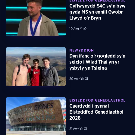
EISTEDDFOD GENEDLAETHOL
Cyflwynydd S4C sy’n byw
gyda MS yn ennill Gwobr
Llwyd o’r Bryn
10 Awr Yn Ôl
NEWYDDION
Dyn ifanc o'r gogledd sy'n
seiclo i Wlad Thai yn yr
ysbyty yn Tsieina
20 Awr Yn Ôl
EISTEDDFOD GENEDLAETHOL
Caerdydd i gynnal
Eisteddfod Genedlaethol
2028
21 Awr Yn Ôl