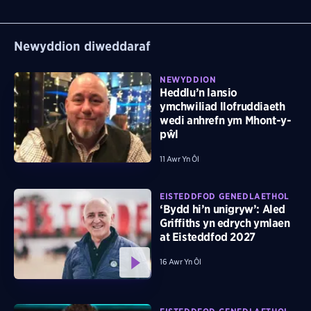
Newyddion diweddaraf
NEWYDDION
Heddlu’n lansio
ymchwiliad llofruddiaeth
wedi anhrefn ym Mhont-y-
pŵl
11 Awr Yn Ôl
EISTEDDFOD GENEDLAETHOL
‘Bydd hi’n unigryw’: Aled
Griffiths yn edrych ymlaen
at Eisteddfod 2027
16 Awr Yn Ôl