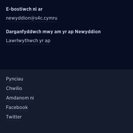
E-bostiwch ni ar
newyddion@s4c.cymru
Darganfyddwch mwy am yr ap Newyddion
Lawrlwythwch yr ap
Pynciau
Chwilio
Amdanom ni
Facebook
Twitter