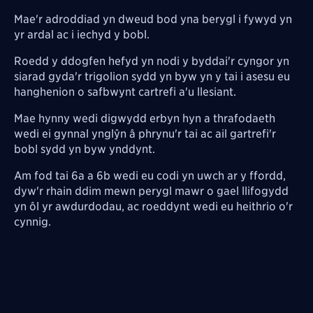
Mae'r adroddiad yn dweud bod yna berygl i fywyd yn
yr ardal ac i iechyd y bobl.
Roedd y ddogfen hefyd yn nodi y byddai'r cyngor yn
siarad gyda'r trigolion sydd yn byw yn y tai i asesu eu
hanghenion o safbwynt cartrefi a'u llesiant.
Mae hynny wedi digwydd erbyn hyn a thrafodaeth
wedi ei gynnal ynglŷn â phrynu'r tai ac ail gartrefi'r
bobl sydd yn byw ynddynt.
Am fod tai 6a a 6b wedi eu codi yn uwch ar y ffordd,
dyw'r rhain ddim mewn perygl mawr o gael llifogydd
yn ôl yr awdurdodau, ac roeddynt wedi eu heithrio o'r
cynnig.