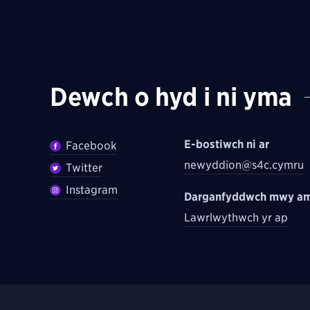
Dewch o hyd i ni yma
E-bostiwch ni ar
Facebook
newyddion@s4c.cymru
Twitter
Instagram
Darganfyddwch mwy am
Lawrlwythwch yr ap