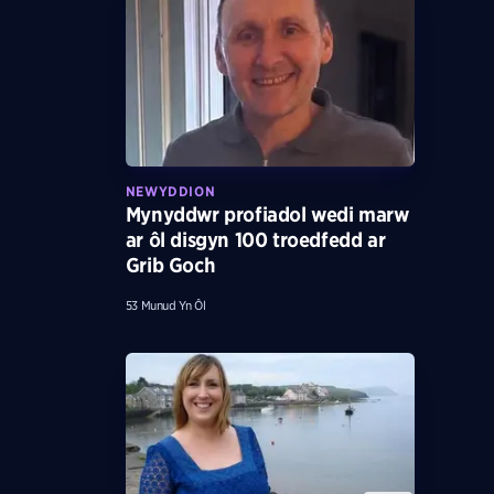
NEWYDDION
Mynyddwr profiadol wedi marw
ar ôl disgyn 100 troedfedd ar
Grib Goch
53 Munud Yn Ôl