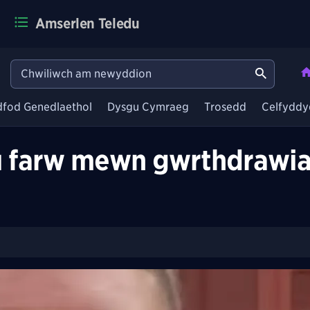
Amserlen Teledu
dfod Genedlaethol
Dysgu Cymraeg
Trosedd
Celfyddy
u farw mewn gwrthdrawia