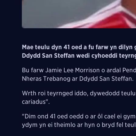
Mae teulu dyn 41 oed a fu farw yn dil
Ddydd San Steffan wedi cyhoeddi teyrn
Bu farw Jamie Lee Morrison o ardal Pen
Nheras Trebanog ar Ddydd San Steffan.
Wrth roi teyrnged iddo, dywedodd teulu 
cariadus".
"Dim ond 41 oed oedd o ar ôl cael ei gym
ydym yn ei theimlo ar hyn o bryd fel teul