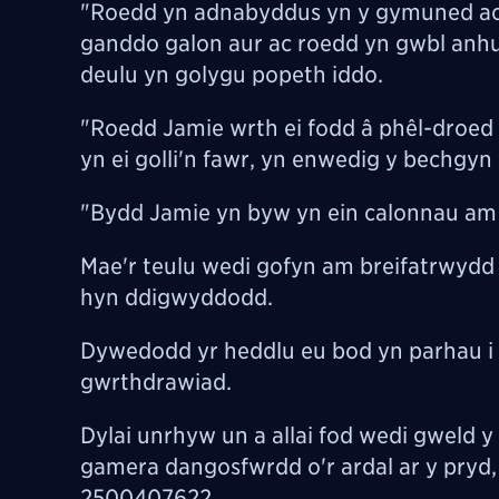
"Roedd yn adnabyddus yn y gymuned ac 
ganddo galon aur ac roedd yn gwbl anh
deulu yn golygu popeth iddo.
"Roedd Jamie wrth ei fodd â phêl-droed
yn ei golli'n fawr, yn enwedig y bechgyn
"Bydd Jamie yn byw yn ein calonnau am b
Mae'r teulu wedi gofyn am breifatrwydd e
hyn ddigwyddodd.
Dywedodd yr heddlu eu bod yn parhau i y
gwrthdrawiad.
Dylai unrhyw un a allai fod wedi gweld 
gamera dangosfwrdd o'r ardal ar y pryd,
2500407622.