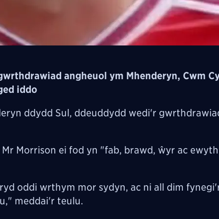
yn gwrthdrawiad angheuol ym Mhenderyn, Cwm C
ged iddo
deryn ddydd Sul, ddeuddydd wedi'r gwrthdrawia
Mr Morrison ei fod yn "fab, brawd, ŵyr ac ewyth
ryd oddi wrthym mor sydyn, ac ni all dim fynegi'r
u," meddai'r teulu.