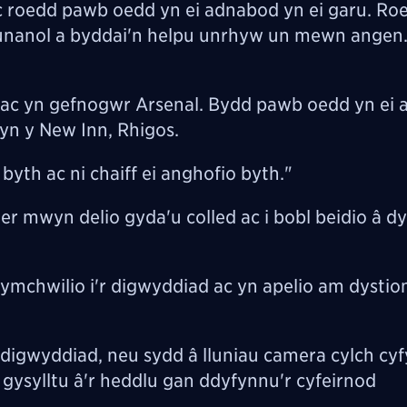
roedd pawb oedd yn ei adnabod yn ei garu. Ro
unanol a byddai'n helpu unrhyw un mewn angen.
 ac yn gefnogwr Arsenal. Bydd pawb oedd yn ei
 yn y New Inn, Rhigos.
yth ac ni chaiff ei anghofio byth."
r mwyn delio gyda'u colled ac i bobl beidio â d
mchwilio i'r digwyddiad ac yn apelio am dystion 
y digwyddiad, neu sydd â lluniau camera cylch cy
 gysylltu â'r heddlu gan ddyfynnu'r cyfeirnod