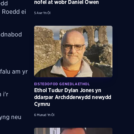
nofel at wobr Daniel Owen
edd
 Roedd ei
5 Awr Yn Ôl
 adnabod
yfalu
am yr
EISTEDDFOD GENEDLAETHOL
Ethol Tudur Dylan Jones yn
i'r
ddarpar Archdderwydd newydd
Cymru
6 Munud Yn Ôl
fyng neu