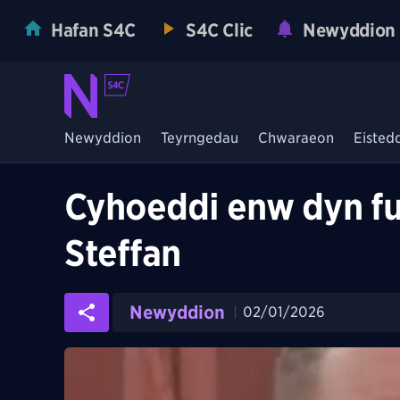
Hafan S4C
S4C Clic
Newyddion
Newyddion
Teyrngedau
Chwaraeon
Eisted
Cyhoeddi enw dyn f
Steffan
Newyddion
02/01/2026