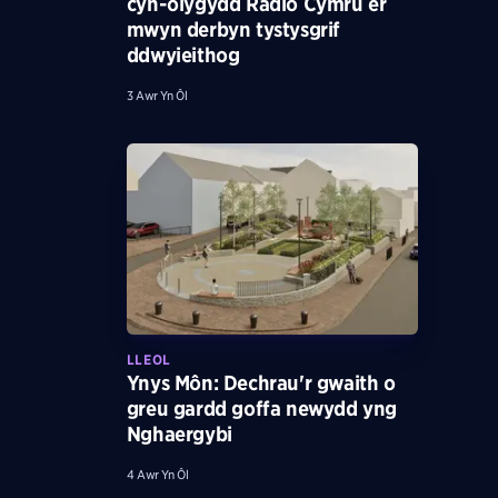
cyn-olygydd Radio Cymru er
mwyn derbyn tystysgrif
ddwyieithog
3 Awr Yn Ôl
LLEOL
Ynys Môn: Dechrau'r gwaith o
greu gardd goffa newydd yng
Nghaergybi
4 Awr Yn Ôl