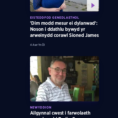
EISTEDDFOD GENEDLAETHOL
'Dim modd mesur ei dylanwad':
Noson i ddathlu bywyd yr
arweinydd corawl Sioned James
4 Awr Yn Ôl
NEWYDDION
Ailgynnal cwest i farwolaeth