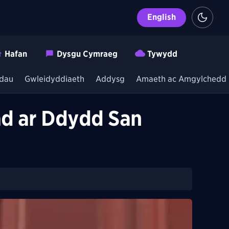
English
Hafan
Dysgu Cymraeg
Tywydd
dau
Gwleidyddiaeth
Addysg
Amaeth ac Amgylchedd
d ar Ddydd San