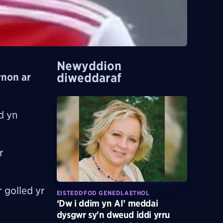
Newyddion
diweddaraf
ynon ar
d yn
r
 golled yr
EISTEDDFOD GENEDLAETHOL
‘Dw i ddim yn AI’ meddai
dysgwr sy'n dweud iddi yrru