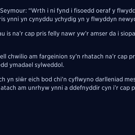
eymour: “Wrth i ni fynd i fisoedd oeraf y flwyd
 pris ynni yn cynyddu ychydig yn y flwyddyn newy
 is na’r cap pris felly nawr yw’r amser da i siopa
ll chwilio am fargeinion sy’n rhatach na’r cap pr
oedd ymadael sylweddol.
h yn siŵr eich bod chi’n cyflwyno darlleniad me
rhatach am unrhyw ynni a ddefnyddir cyn i’r cap p