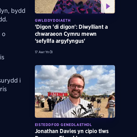
dyn, bydd
dd.
GWLEIDYDDIAETH
'Digon 'di digon': Diwylliant a
 o
chwaraeon Cymru mewn
'sefyllfa argyfyngus'
17 Awr Yn Ôl
is
surydd i
ris
EISTEDDFOD GENEDLAETHOL
Jonathan Davies yn cipio tlws