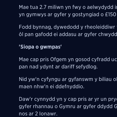
Mae tua 2.7 miliwn yn fwy o aelwydydd 
yn gymwys ar gyfer y gostyngiad o £150
Fodd bynnag, dywedodd y rheoleiddiwr f
ôl pan gafodd ei addasu ar gyfer chwydd
'Siopa o gwmpas'
Mae cap pris Ofgem yn gosod cyfradd uchaf
pan nad ydynt ar dariff sefydlog.
Nid yw'n cyfyngu ar gyfanswm y biliau o
maen nhw'n ei ddefnyddio.
Daw'r cynnydd yn y cap pris ar yr un p
gyfer rhannau o Gymru ar gyfer ddydd Gw
nos ar 2 Ionawr.