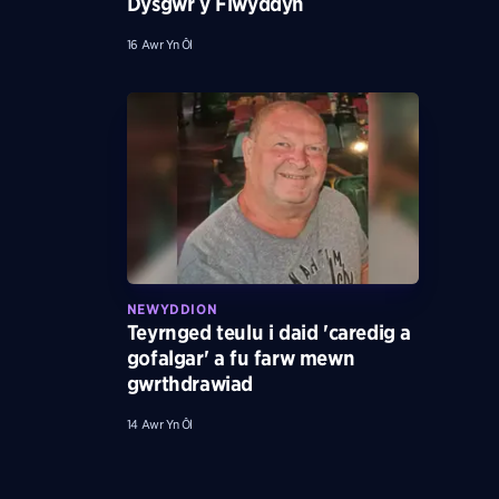
Dysgwr y Flwyddyn
16 Awr Yn Ôl
NEWYDDION
Teyrnged teulu i daid 'caredig a
gofalgar' a fu farw mewn
gwrthdrawiad
14 Awr Yn Ôl