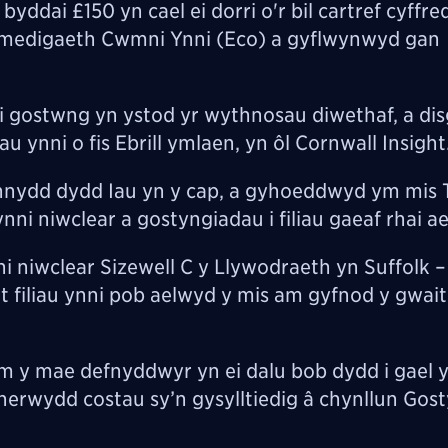
dai £150 yn cael ei dorri o'r bil cartref cyffred
wymedigaeth Cwmni Ynni (Eco) a gyflwynwyd gan
 gostwng yn ystod yr wythnosau diwethaf, a disg
 ynni o fis Ebrill ymlaen, yn ôl Cornwall Insight
nnydd dydd Iau yn y cap, a gyhoeddwyd ym mis
ynni niwclear a gostyngiadau i filiau gaeaf rhai 
i niwclear Sizewell C y Llywodraeth yn Suffolk 
t filiau ynni pob aelwyd y mis am gyfnod y gwai
m y mae defnyddwyr yn ei dalu bob dydd i gael y
oherwydd costau sy’n gysylltiedig â chynllun Gos