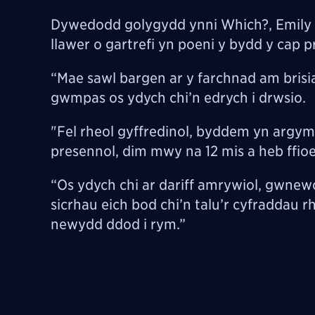
Dywedodd golygydd ynni Which?, Emily S
llawer o gartrefi yn poeni y bydd y cap
“Mae sawl bargen ar y farchnad am brisiau
gwmpas os ydych chi’n edrych i drwsio.
"Fel rheol gyffredinol, byddem yn argyme
presennol, dim mwy na 12 mis a heb ffi
“Os ydych chi ar dariff amrywiol, gwnewc
sicrhau eich bod chi’n talu’r cyfraddau 
newydd ddod i rym.”