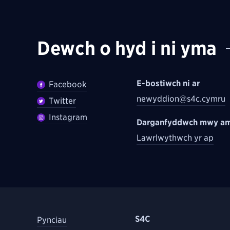
Dewch o hyd i ni yma
E-bostiwch ni ar
Facebook
newyddion@s4c.cymru
Twitter
Instagram
Darganfyddwch mwy am
Lawrlwythwch yr ap
S4C
Pynciau