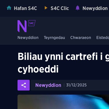
Hafan S4C
S4C Clic
Newyddion
Newyddion
Teyrngedau
Chwaraeon
Eisted
Biliau ynni cartrefi 
cyhoeddi
Newyddion
31/12/2025