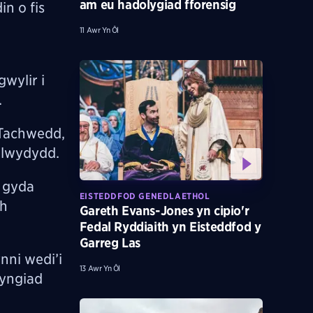
am eu hadolygiad fforensig
in o fis
11 Awr Yn Ôl
wylir i
.
 Tachwedd,
aelwydydd.
– gyda
EISTEDDFOD GENEDLAETHOL
th
Gareth Evans-Jones yn cipio'r
Fedal Ryddiaith yn Eisteddfod y
Garreg Las
nni wedi’i
13 Awr Yn Ôl
tyngiad