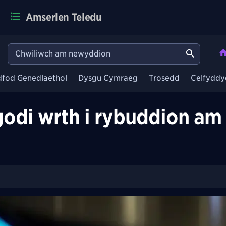
Amserlen Teledu
dfod Genedlaethol
Dysgu Cymraeg
Trosedd
Celfyddy
i godi wrth i rybuddion a