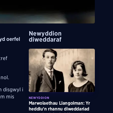
Newyddion
diweddaraf
yd oerfel
tref
nnol.
 disgwyl i
 ym mis
NEWYDDION
Marwolaethau Llangolman: Yr
heddlu'n rhannu diweddariad