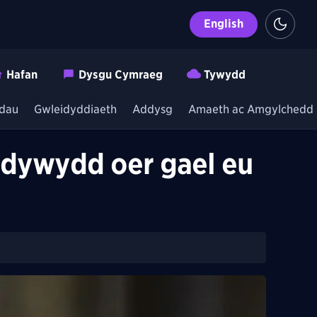
English
Hafan
Dysgu Cymraeg
Tywydd
dau
Gwleidyddiaeth
Addysg
Amaeth ac Amgylchedd
m dywydd oer gael eu