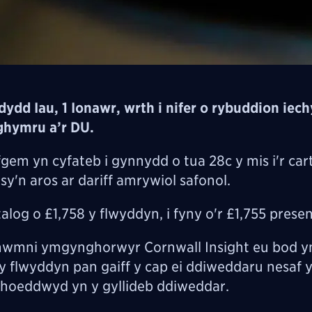
ddydd Iau, 1 Ionawr, wrth i nifer o rybuddion iech
ghymru a’r DU.
gem yn cyfateb i gynnydd o tua 28c y mis i'r car
sy'n aros ar dariff amrywiol safonol.
talog o £1,758 y flwyddyn, i fyny o'r £1,755 prese
wmni ymgynghorwyr Cornwall Insight eu bod yn
0 y flwyddyn pan gaiff y cap ei ddiweddaru nesaf
gyhoeddwyd yn y gyllideb ddiweddar.