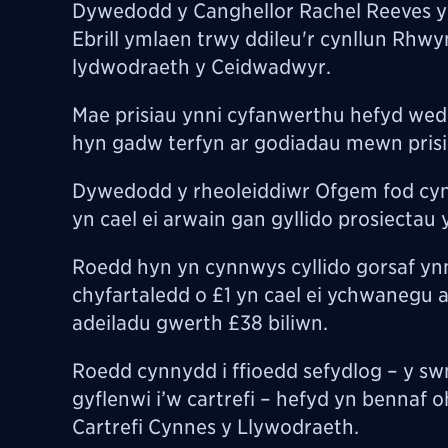
Dywedodd y Canghellor Rachel Reeves y byd
Ebrill ymlaen trwy ddileu'r cynllun Rh
lydwodraeth y Ceidwadwyr.
Mae prisiau ynni cyfanwerthu hefyd wedi
hyn gadw terfyn ar godiadau mewn prisiau
Dywedodd y rheoleiddiwr Ofgem fod cy
yn cael ei arwain gan gyllido prosiectau 
Roedd hyn yn cynnwys cyllido gorsaf ynn
chyfartaledd o £1 yn cael ei ychwanegu a
adeiladu gwerth £38 biliwn.
Roedd cynnydd i ffioedd sefydlog – y sw
gyflenwi i’w cartrefi – hefyd yn bennaf 
Cartrefi Cynnes y Llywodraeth.