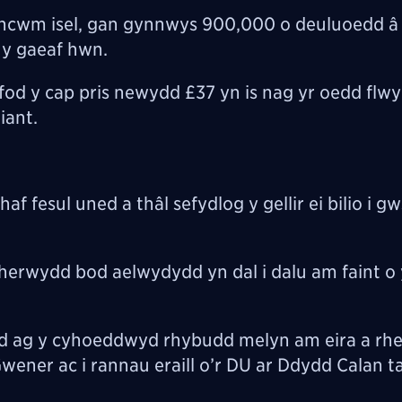
incwm isel, gan gynnwys 900,000 o deuluoedd â 
 y gaeaf hwn.
od y cap pris newydd £37 yn is nag yr oedd flw
iant.
 fesul uned a thâl sefydlog y gellir ei bilio i g
herwydd bod aelwydydd yn dal i dalu am faint o 
ryd ag y cyhoeddwyd rhybudd melyn am eira a rh
ener ac i rannau eraill o’r DU ar Ddydd Calan t