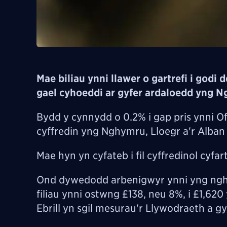
Mae biliau ynni llawer o gartrefi i godi 
gael cyhoeddi ar gyfer ardaloedd yng N
Bydd y cynnydd o 0.2% i gap pris ynni Of
cyffredin yng Nghymru, Lloegr a'r Alban 
Mae hyn yn cyfateb i fil cyffredinol cyfar
Ond dywedodd arbenigwyr ynni yng ngh
filiau ynni ostwng £138, neu 8%, i £1,62
Ebrill yn sgil mesurau'r Llywodraeth a 