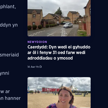
phlant,
yddyn yn
NEWYDDION
Caerdydd: Dyn wedi ei gyhuddo
ar ôl i fenyw 31 oed farw wedi
wsmeriaid
adroddiadau o ymosod
14 Awr Yn Ôl
ynni
ew ar
an hanner