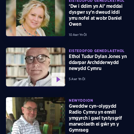
EISTEDDFOD GENEDLAETHOL
‘Dw i ddim yn AI’ meddai
dysgwr sy'n dweud iddi
yrru nofel at wobr Daniel
Owen
10 Awr Yn Ôl
EISTEDDFOD GENEDLAETHOL
Ethol Tudur Dylan Jones yn
ddarpar Archdderwydd
newydd Cymru
5 Awr Yn Ôl
NEWYDDION
Gweddw cyn-olygydd
Radio Cymru yn ennill
ymgyrch i gael tystysgrif
marwolaeth ei gŵr yn y
Gymraeg