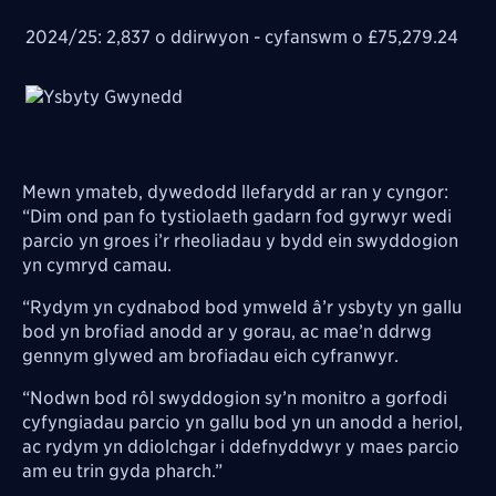
20
24/25: 2,837 o ddirwyon - cyfanswm o £75,279.24
Image
Mewn ymateb, dywedodd llefarydd ar ran y cyngor:
“Dim ond pan fo tystiolaeth gadarn fod gyrwyr wedi
parcio yn groes i’r rheoliadau y bydd ein swyddogion
yn cymryd camau.
“Rydym yn cydnabod bod ymweld â’r ysbyty yn gallu
bod yn brofiad anodd ar y gorau, ac mae’n ddrwg
gennym glywed am brofiadau eich cyfranwyr.
“Nodwn bod rôl swyddogion sy’n monitro a gorfodi
cyfyngiadau parcio yn gallu bod yn un anodd a heriol,
ac rydym yn ddiolchgar i ddefnyddwyr y maes parcio
am eu trin gyda pharch.”