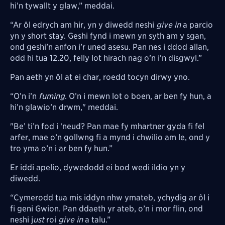
hi’n tywallt y glaw,” meddai.
“Ar ôl edrych am hir, yn y diwedd neshi
give in
a parcio
yn y short stay. Geshi fynd i mewn yn syth am y sgan,
ond geshi’n anfon i’r uned asesu. Pan nes i ddod allan,
odd hi tua 12.20, felly lot hirach nag o’n i’n disgwyl.”
Pan aeth yn ôl at ei char, roedd tocyn dirwy yno.
“O’n i’n
fuming
. O’n i mewn lot o boen, ar ben fy hun, a
hi’n glawio’n drwm," meddai.
"Be’ ti’n fod i ‘neud? Pan mae fy mhartner gyda fi fel
arfer, mae o’n gollwng fi a mynd i chwilio am le, ond y
tro yma o’n i ar ben fy hun.”
Er iddi apelio, dywedodd ei bod wedi ildio yn y
diwedd.
“Cymerodd tua mis iddyn nhw ymateb, ychydig ar ôl i
fi geni Gwion. Pan ddaeth yr ateb, o’n i mor flin, ond
neshi j
ust
roi
give in
a talu.”