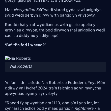
gostyngiad pellach i £75,279 yn 2024–25.
Mae
Newyddion S4C
wedi siarad gyda sawl unigolyn
sydd wedi derbyn dirwy wrth barcio yn yr ysbyty.
Roedd rhai yn aflwyddiannus wrth geisio apelio yn
erbyn eu dirwyon, tra bod dirwyon rhai unigolion wedi
cael eu diddymu yn dilyn apêl.
‘Be’ ti’n fod i wneud?’
Image
Nia Roberts
Yn fam i dri, cafodd Nia Roberts o Fodedern, Ynys Môn
ddirwy yn Hydref 2024 tra’n feichiog ac yn mynychu
apwyntiad sgan yn yr ysbyty.
“Roedd fy apwyntiad am 11.10, ond o’n i yno lot, lot
cynharach achos bod y maes parcio’n
nightmare
– a