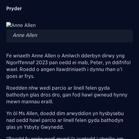
Pryder
Image
Anne Allen
Fe wnaeth Anne Allen o Amlwch dderbyn dirwy yng
Ngorffennaf 2023 pan oedd ei mab, Peter, yn ddifrifol
wael. Roedd o angen llawdriniaeth i dynnu rhan o’i
goes ar frys.
Roedden nhw wedi parcio ar linell felen gyda
bathodyn glas dros dro, gan fod hawl gwneud hynny
mewn mannau eraill.
Yn ôl Ms Allen, doedd dim arwyddion yn hysbysebu
nad oedd hawl parcio ar linell felen gyda bathodyn
glas yn Ysbyty Gwynedd.
“Roedd fy ngŵr wedi mynd i’r cyntedd i chwilio am