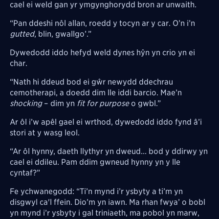
cael ei weld gan yr ymgynghorydd bron ar unwaith.
“Pan ddeshi nôl allan, roedd y tocyn ar y car. O’n i’n
gutted
, blin, gwallgo’.”
Dywedodd iddo hefyd weld dynes hŷn yn crio yn ei
char.
“Nath hi ddeud bod ei gŵr newydd ddechrau
cemotherapi, a doedd dim lle iddi barcio. Mae’n
shocking
– dim yn
fit for purpose
o gwbl.”
Ar ôl i’w apêl gael ei wrthod, dywedodd iddo fynd â’i
stori at y wasg leol.
“Ar ôl hynny, daeth llythyr yn dweud... bod y ddirwy yn
cael ei ddileu. Pam ddim gwneud hynny yn y lle
cyntaf?”
Fe ychwanegodd: “Ti’n mynd i’r ysbyty a ti’m yn
disgwyl ca'l ffein. Dio’m yn iawn. Ma rhan fwya’ o bobl
yn mynd i’r ysbyty i gal triniaeth, ma pobol yn marw,