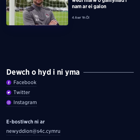
wedi marw o ganlyniad i
nam ar ei galon
4 Awr Yn Ôl
Dewch o hyd i ni yma
Facebook
Twitter
Instagram
E-bostiwch ni ar
newyddion@s4c.cymru