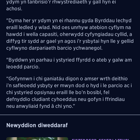
ydym yn tanbrisio’r rhwystrediaeth y gall hyn ei
achosi.
"Dyma her yr ydym yn ei rhannu gyda Byrddau Iechyd
eraill ledled y wlad. Nid oes unrhyw atebion cyflym na
hawdd i wella capasiti, oherwydd cyfyngiadau cyllid, a
diffyg tir sydd ar gael yn agos i’r ysbytai hyn lle y gellid
cyflwyno darpariaeth barcio ychwanegol.
"Byddwn yn parhau i ystyried ffyrdd o ateb y galw am
leoedd parcio.
“Gofynnwn i chi ganiatáu digon o amser wrth deithio
i’n safleoedd ysbyty er mwyn dod o hyd i le parcio ac i
chi ystyried opsiynau eraill lle bo’n bosibl, fel
defnyddio cludiant cyhoeddus neu gofyn i ffrindiau
neu anwyliaid fynd â chi yno.”
Newyddion diweddaraf