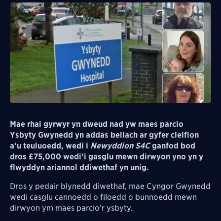
Mae rhai gyrwyr yn dweud nad yw maes parcio
Ysbyty Gwynedd yn addas bellach ar gyfer cleifion
a’u teuluoedd, wedi i
Newyddion S4C
ganfod bod
dros £75,000 wedi’i gasglu mewn dirwyon yno yn y
flwyddyn ariannol ddiwethaf yn unig.
Dros y pedair blynedd diwethaf, mae Cyngor Gwynedd
wedi casglu cannoedd o filoedd o bunnoedd mewn
dirwyon ym maes parcio’r ysbyty.