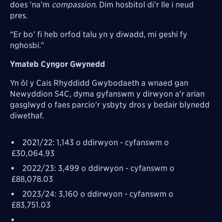
does 'na’m
compassion
. Dim hosbitol di’r lle i neud
pres.
“Er bo’ fi heb orfod talu yn y diwadd, mi geshi fy
nghosbi.”
Ymateb Cyngor Gwynedd
Yn ôl y Cais Rhyddidd Gwybodaeth a wnaed gan
Newyddion S4C, dyma gyfanswm y dirwyon a'r arian
gasglwyd o faes parcio'r ysbyty dros y bedair blynedd
diwethaf.
20
21/22: 1,143 o ddirwyon - cyfanswm o
£30,064.93
2022/23: 3,499 o ddirwyon - cyfanswm o
£88,078.03
2023/24: 3,160 o ddirwyon - cyfanswm o
£83,751.03