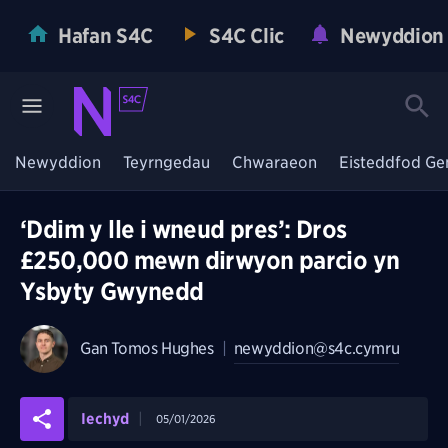
Hafan S4C
S4C Clic
Newyddion
Newyddion
Teyrngedau
Chwaraeon
Eisteddfod Ge
‘Ddim y lle i wneud pres’: Dros
£250,000 mewn dirwyon parcio yn
Ysbyty Gwynedd
Gan
Tomos Hughes
|
newyddion@s4c.cymru
Iechyd
05/01/2026