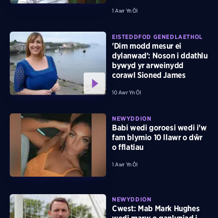
1 Awr Yn Ôl
EISTEDDFOD GENEDLAETHOL
'Dim modd mesur ei
dylanwad': Noson i ddathlu
bywyd yr arweinydd
corawl Sioned James
10 Awr Yn Ôl
NEWYDDION
Babi wedi goroesi wedi i'w
fam blymio 10 llawr o dŵr
o fflatiau
1 Awr Yn Ôl
NEWYDDION
Cwest: Mab Mark Hughes