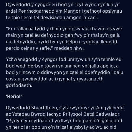
Dywedodd y cyngor eu bod yn “cyflwyno cynllun yn
ardal Penrhosgarnedd ym Mangor i gefnogi opsiynau
teithio llesol fel dewisiadau amgen i'r car".
“Er efallai na fydd y rhain yn opsiynau i bawb, os yw'r
rhain yn cael eu defnyddio gan fwy o'r rhai sy'n gallu
eu defnyddio, bydd hyn yn helpu i ryddhau lleoedd
parcio ceir ar y safle," medden nhw.
Ychwanegodd y cyngor fod unrhyw un sy’n teimlo eu
bod wedi derbyn tocyn yn annheg yn gallu apelio, a
bod yr incwm o ddirwyon yn cael ei ddefnyddio i dalu
costau gweinyddol ac i gynnal y gwasanaeth
gorfodaeth.
'Heriol'
Dywedodd Stuart Keen, Cyfarwyddwr yr Amgylchedd
ac Ystadau Bwrdd Iechyd Prifysgol Betsi Cadwaladr:
“Rydym yn cydnabod yn llwyr bod parcio’n gallu bod
yn heriol ar bob un o’n tri safle ysbyty acíwt, ac nid