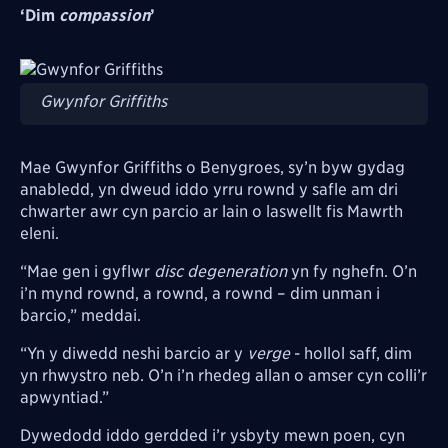
‘Dim
compassion
’
Image
Gwynfor Griffiths
Mae Gwynfor Griffiths o Benygroes, sy’n byw gydag
anabledd, yn dweud iddo yrru rownd y safle am dri
chwarter awr cyn parcio ar lain o laswellt fis Mawrth
eleni.
“Mae gen i gyflwr
disc degeneration
yn fy nghefn. O’n
i’n mynd rownd, a rownd, a rownd – dim unman i
barcio,” meddai.
“Yn y diwedd neshi barcio ar y
verge
- hollol saff, dim
yn rhwystro neb. O’n i’n rhedeg allan o amser cyn colli’r
apwyntiad.”
Dywedodd iddo gerdded i’r ysbyty mewn poen, cyn