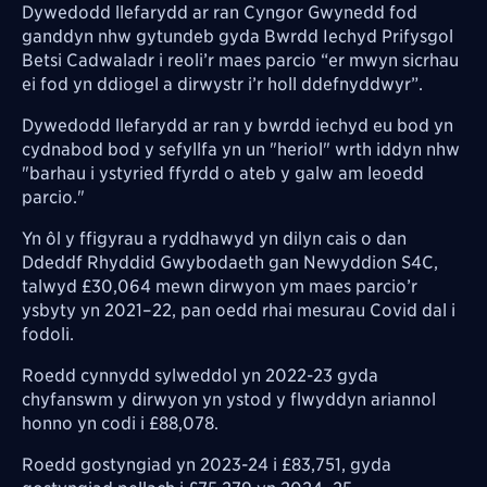
Dywedodd llefarydd ar ran Cyngor Gwynedd fod
ganddyn nhw gytundeb gyda Bwrdd Iechyd Prifysgol
Betsi Cadwaladr i reoli’r maes parcio “er mwyn sicrhau
ei fod yn ddiogel a dirwystr i’r holl ddefnyddwyr”.
Dywedodd llefarydd ar ran y bwrdd iechyd eu bod yn
cydnabod bod y sefyllfa yn un "heriol" wrth iddyn nhw
"barhau i ystyried ffyrdd o ateb y galw am leoedd
parcio."
Yn ôl y ffigyrau a ryddhawyd yn dilyn cais o dan
Ddeddf Rhyddid Gwybodaeth gan Newyddion S4C,
talwyd £30,064 mewn dirwyon ym maes parcio’r
ysbyty yn 2021–22, pan oedd rhai mesurau Covid dal i
fodoli.
Roedd cynnydd sylweddol yn 2022-23 gyda
chyfanswm y dirwyon yn ystod y flwyddyn ariannol
honno yn codi i £88,078.
Roedd gostyngiad yn 2023-24 i £83,751, gyda