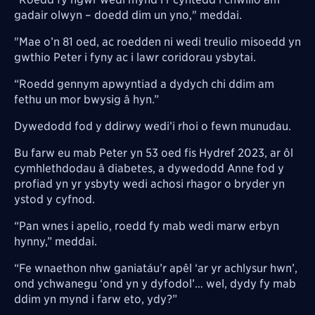
gadair olwyn – doedd dim un yno," meddai.
"Mae o’n 81 oed, ac roedden ni wedi treulio misoedd yn
gwthio Peter i fyny ac i lawr coridorau ysbytai.
“Roedd gennym apwyntiad a dydych chi ddim am
fethu un mor bwysig â hyn.”
Dywedodd fod y ddirwy wedi’i rhoi o fewn munudau.
Bu farw eu mab Peter yn 53 oed fis Hydref 2023, ar ôl
cymhlethdodau â diabetes, a dywedodd Anne fod y
profiad yn yr ysbyty wedi achosi rhagor o bryder yn
ystod y cyfnod.
“Pan wnes i apelio, roedd fy mab wedi marw erbyn
hynny,” meddai.
“Fe wnaethon nhw ganiatáu’r apêl ‘ar yr achlysur hwn’,
ond ychwanegu ‘ond yn y dyfodol’… wel, dydy fy mab
ddim yn mynd i farw eto, ydy?”