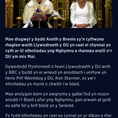
Mae disgwyl y bydd Araith y Brenin sy’n cyflwyno
rhaglen waith Llywodraeth y DU yn cael ei chynnal yn
syth ar ôl etholiadau yng Nghymru a rhannau eraill o’r
DU ym mis Mai.
Dywedodd ffynhonnell o fewn Llywodraeth y DU wrth
y BBC y bydd yn ei wneud yn anoddach i unrhyw un
herio Prif Weinidog y DU, Keir Starmer, os yw’r
etholiadau yn mynd o chwith i’w blaid.
Mae arolygon barn yn awgrymu y gallai fod yn noson
anodd i’r Blaid Lafur yng Nghymru, gan arwain at golli
eu safle fel y brif blaid yn y Senedd.
Fe fydd etholiadau yn cael eu cynnal yn yr Alban a rhai