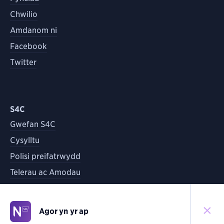
Chwilio
Amdanom ni
Facebook
Twitter
S4C
Gwefan S4C
Cysylltu
Polisi preifatrwydd
Telerau ac Amodau
Agor yn yr ap
©
2026
S4C
Yn ôl i'r brig