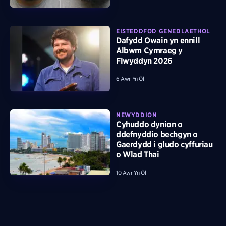
EISTEDDFOD GENEDLAETHOL
Dafydd Owain yn ennill
Albwm Cymraeg y
Flwyddyn 2026
6 Awr Yn Ôl
NEWYDDION
Cyhuddo dynion o
ddefnyddio bechgyn o
Gaerdydd i gludo cyffuriau
o Wlad Thai
10 Awr Yn Ôl