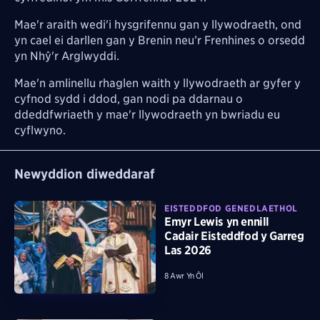
Mae'r araith wedi'i hysgrifennu gan y llywodraeth, ond
yn cael ei darllen gan y Brenin neu’r Frenhines o orsedd
yn Nhŷ'r Arglwyddi.
Mae'n amlinellu rhaglen waith y llywodraeth ar gyfer y
cyfnod sydd i ddod, gan nodi pa ddarnau o
ddeddfwriaeth y mae'r llywodraeth yn bwriadu eu
cyflwyno.
Newyddion diweddaraf
EISTEDDFOD GENEDLAETHOL
Emyr Lewis yn ennill
Cadair Eisteddfod y Garreg
Las 2026
8 Awr Yn Ôl