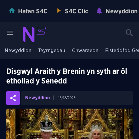
Hafan S4C
S4C Clic
Newyddion
Newyddion
Teyrngedau
Chwaraeon
Eisteddfod Ge
Disgwyl Araith y Brenin yn syth ar ôl
etholiad y Senedd
Newyddion
18/12/2025