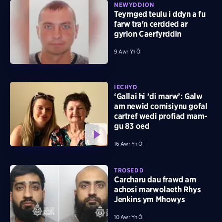
NEWYDDION
Teyrnged teulu i ddyn a fu
farw tra'n cerdded ar
gyrion Caerfyrddin
9 Awr Yn Ôl
IECHYD
‘Gallai hi ’di marw’: Galw
am newid comisiynu gofal
cartref wedi profiad mam-
gu 83 oed
16 Awr Yn Ôl
TROSEDD
Carcharu dau frawd am
achosi marwolaeth Rhys
Jenkins ym Mhowys
10 Awr Yn Ôl