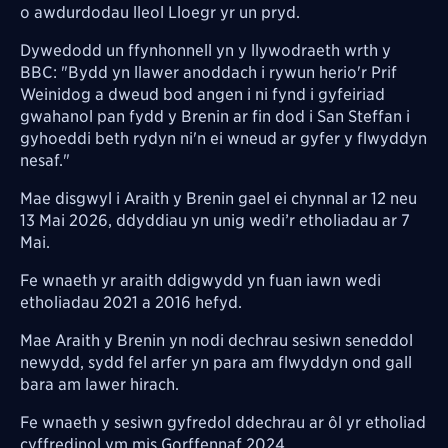
o awdurdodau lleol Lloegr yr un pryd.
Dywedodd un ffynhonnell yn y llywodraeth wrth y
BBC: "Bydd yn llawer anoddach i rywun herio'r Prif
Weinidog a dweud bod angen i ni fynd i gyfeiriad
gwahanol pan fydd y Brenin ar fin dod i San Steffan i
gyhoeddi beth rydyn ni'n ei wneud ar gyfer y flwyddyn
nesaf."
Mae disgwyl i Araith y Brenin gael ei chynnal ar 12 neu
13 Mai 2026, ddyddiau yn unig wedi’r etholiadau ar 7
Mai.
Fe wnaeth yr araith ddigwydd yn fuan iawn wedi
etholiadau 2021 a 2016 hefyd.
Mae Araith y Brenin yn nodi dechrau sesiwn seneddol
newydd, sydd fel arfer yn para am flwyddyn ond gall
bara am lawer hirach.
Fe wnaeth y sesiwn gyfredol ddechrau ar ôl yr etholiad
cyffredinol ym mis Gorffennaf 2024.