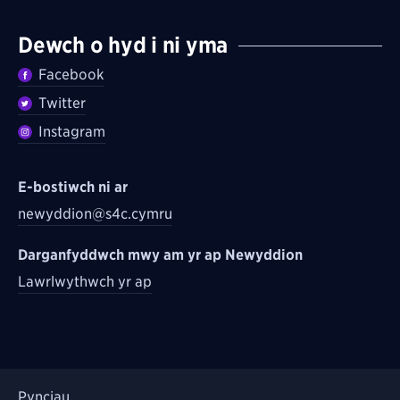
Dewch o hyd i ni yma
Facebook
Twitter
Instagram
E-bostiwch ni ar
newyddion@s4c.cymru
Darganfyddwch mwy am yr ap Newyddion
Lawrlwythwch yr ap
Pynciau