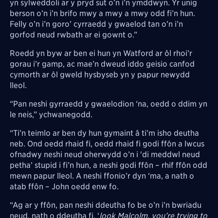
yn sylweddoli ar y pryd sut o’n i’n ymddwyn. Yr unig
berson o’n i’n brifo mwy a mwy a mwy odd fi’n hun.
Felly o’n i’n goro’ cyrraedd y gwaelod tan o’n i’n
gorfod neud rwbath ar ei gownt o.”
Roedd yn byw ar ben ei hun yn Watford ar ôl rhoi’r
gorau i’r gamp, ac mae’n dweud iddo geisio canfod
cymorth ar ôl gweld hysbyseb yn y papur newydd
lleol.
“Pan neshi gyrraedd y gwaelodion ‘na, oedd o ddim yn
le neis,” ychwanegodd.
“Ti’n teimlo ar ben dy hun gymaint â ti’m isho deutha
neb. Ond oedd rhaid fi, oedd rhaid fi godi ffôn a lwcus
ofnadwy neshi neud oherwydd o’n i 'di meddwl neud
petha’ stupid i fi’n hun, a neshi godi ffôn – rhif ffôn odd
mewn papur lleol. A neshi ffonio’r dyn ‘ma, a nath o
atab ffôn – John oedd enw fo.
“Ag ar y ffôn, pan neshi ddeutha fo be o’n i’n bwriadu
neud, nath o ddeutha fi, ‘
look Malcolm, you’re trying to