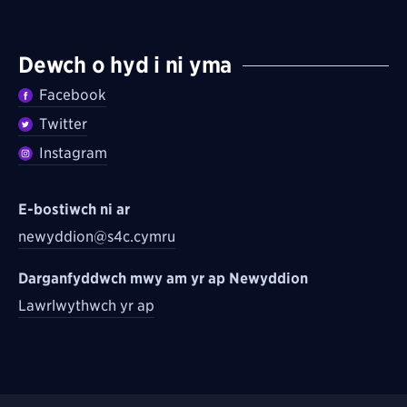
Dewch o hyd i ni yma
Facebook
Twitter
Instagram
E-bostiwch ni ar
newyddion@s4c.cymru
Darganfyddwch mwy am yr ap Newyddion
Lawrlwythwch yr ap