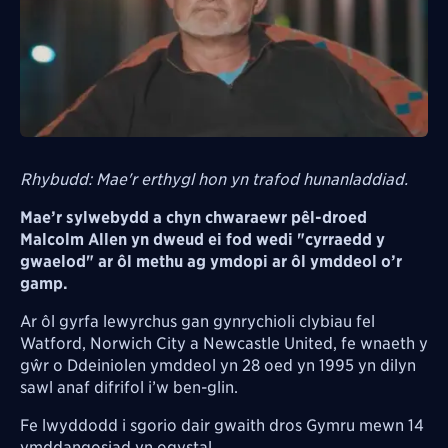
Rhybudd: Mae'r erthygl hon yn trafod hunanladdiad.
Mae’r sylwebydd a chyn chwaraewr pêl-droed
Malcolm Allen yn dweud ei fod wedi "cyrraedd y
gwaelod" ar ôl methu ag ymdopi ar ôl ymddeol o’r
gamp.
Ar ôl gyrfa lewyrchus gan gynrychioli clybiau fel
Watford, Norwich City a Newcastle United, fe wnaeth y
gŵr o Ddeiniolen ymddeol yn 28 oed yn 1995 yn dilyn
sawl anaf difrifol i’w ben-glin.
Fe lwyddodd i sgorio dair gwaith dros Gymru mewn 14
ymddangosiad yn ogystal.