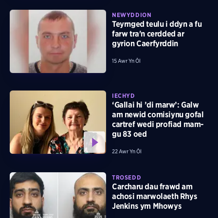
NEWYDDION
Teyrnged teulu i ddyn a fu
farw tra'n cerdded ar
gyrion Caerfyrddin
15 Awr Yn Ôl
IECHYD
‘Gallai hi ’di marw’: Galw
am newid comisiynu gofal
cartref wedi profiad mam-
gu 83 oed
22 Awr Yn Ôl
TROSEDD
Carcharu dau frawd am
achosi marwolaeth Rhys
Jenkins ym Mhowys