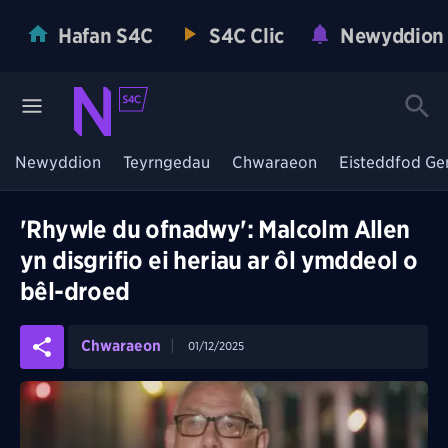
Hafan S4C
S4C Clic
Newyddion
Newyddion
Teyrngedau
Chwaraeon
Eisteddfod Ge
'Rhywle du ofnadwy': Malcolm Allen
yn disgrifio ei heriau ar ôl ymddeol o
bêl-droed
Chwaraeon
01/12/2025