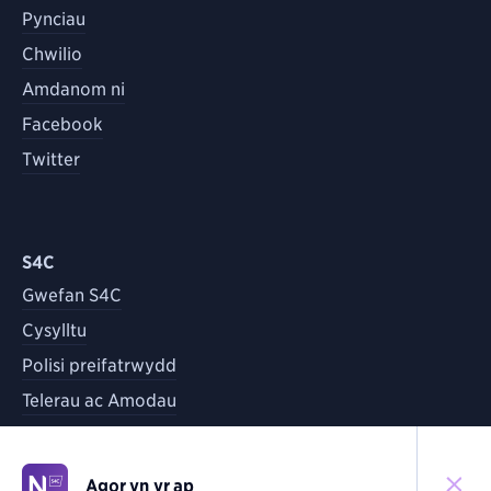
Pynciau
Chwilio
Amdanom ni
Facebook
Twitter
S4C
Gwefan S4C
Cysylltu
Polisi preifatrwydd
Telerau ac Amodau
Agor yn yr ap