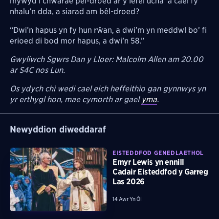
mywyd i chwarae pêl-droed ar y lefel ucha’ a cael fy
nhalu’n dda, a siarad am bêl-droed?
“Dwi’n hapus yn fy hun rŵan, a dwi’m yn meddwl bo’ fi
erioed di bod mor hapus, a dwi’n 58.”
Gwyliwch Sgwrs Dan y Lloer: Malcolm Allen am 20.00
ar S4C nos Lun.
Os ydych chi wedi cael eich heffeithio gan gynnwys yn
yr erthygl hon, mae cymorth ar gael
yma
.
Newyddion diweddaraf
EISTEDDFOD GENEDLAETHOL
Emyr Lewis yn ennill
Cadair Eisteddfod y Garreg
Las 2026
14 Awr Yn Ôl