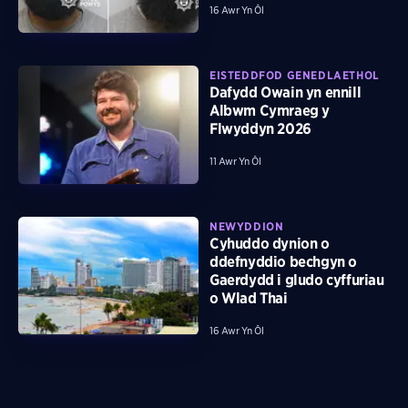
16 Awr Yn Ôl
EISTEDDFOD GENEDLAETHOL
Dafydd Owain yn ennill
Albwm Cymraeg y
Flwyddyn 2026
11 Awr Yn Ôl
NEWYDDION
Cyhuddo dynion o
ddefnyddio bechgyn o
Gaerdydd i gludo cyffuriau
o Wlad Thai
16 Awr Yn Ôl