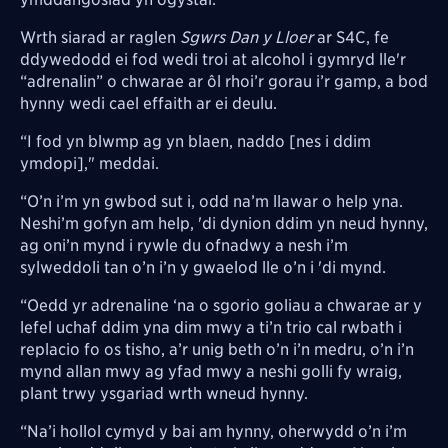
Wrth siarad ar raglen
Sgwrs Dan y Lloer
ar S4C, fe
ddywedodd ei fod wedi troi at alcohol i gymryd lle'r
“adrenalin” o chwarae ar ôl rhoi’r gorau i’r gamp, a bod
hynny wedi cael effaith ar ei deulu.
“I fod yn blwmp ag yn blaen, naddo [nes i ddim
ymdopi]," meddai.
“O’n i’m yn gwbod sut i, odd na’m llawar o help yna.
Neshi’m gofyn am help, 'di dynion ddim yn neud hynny,
ag oni’n mynd i rywle du ofnadwy a nesh i’m
sylweddoli tan o’n i’n y gwaelod lle o’n i 'di mynd.
“Oedd yr adrenaline ‘na o sgorio goliau a chwarae ar y
lefel uchaf ddim yna dim mwy a ti’n trio cal rwbath i
replacio fo os tisho, a’r unig beth o’n i’n medru, o’n i’n
mynd allan mwy ag yfad mwy a neshi golli fy wraig,
plant trwy ysgariad wrth wneud hynny.
“Na’i hollol cymyd y bai am hynny, oherwydd o’n i’m