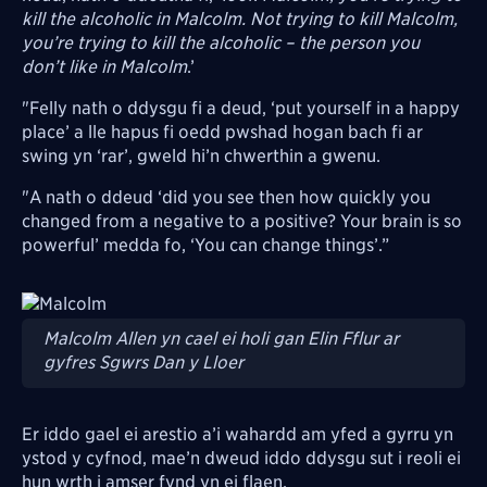
kill the alcoholic in Malcolm. Not trying to kill Malcolm,
you’re trying to kill the alcoholic – the person you
don’t like in Malcolm
.’
"Felly nath o ddysgu fi a deud, ‘put yourself in a happy
place’ a lle hapus fi oedd pwshad hogan bach fi ar
swing yn ‘rar’, gweld hi’n chwerthin a gwenu.
"A nath o ddeud ‘did you see then how quickly you
changed from a negative to a positive? Your brain is so
powerful’ medda fo, ‘You can change things’.”
Image
Malcolm Allen yn cael ei holi gan Elin Fflur ar
gyfres Sgwrs Dan y Lloer
Er iddo gael ei arestio a’i wahardd am yfed a gyrru yn
ystod y cyfnod, mae’n dweud iddo ddysgu sut i reoli ei
hun wrth i amser fynd yn ei flaen.