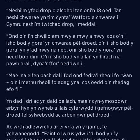
“Neshi’m yfad drop o alcohol tan oni’n 18 oed. Tan
neshi chwarae yn tîm cynta’ Watford a chwarae i
Gymru neshi’m twtchad drop," meddai.
"Ond o’n i’n chwilio am mwy a mwy a mwy, cos o’n i
isho bod y gora’ yn chwarae pêl-droed, o’n i isho bod y
gora’ yn yfad mwy na neb, oni ‘sho bod y gora’ yn
neud bob dim. O’n i ‘sho bod yn allan yn hirach na
pawb arall, dyna’r ffor’ oeddwn i.
“Mae 'na elfen bach dal i fod ond fedra’i rheoli fo rŵan
– o’n i methu rheoli fo adag yna, cos oedd o’n rhedag
efo fi."
Yn dad i dri ac yn daid bellach, mae’r cyn-ymosodwr
erbyn hyn yn wyneb a llais cyfarwydd i gefnogwyr pêl-
droed fel sylwebydd ac arbenigwr pêl droed.
Ac wrth adlewyrchu ar ei yrfa yn y gamp, fe
ychwanegodd: “Faint o lwcus ydw i 'di bod yn fy