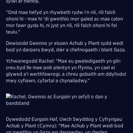
sylwi ar hwnna.
"Ond mae hefyd yn rhywbeth rydw i'n rili, rili falch
ohoni hi - mae hi 'di gweithio mor galed ac mae calon
mor fawr gyda hi, ni jyst yn rili, rili falch ohoni hi fel
teulu."
Dewisodd Gwenno yr elusen Achub y Plant sydd wedi
bod yn darparu bwyd, dŵr a chefnogaeth i blant Gaza.
Ychwanegodd Rachel: "Mae eu gweledigaeth yn glir:
creu byd lle mae pob plentyn yn ffynnu, yn cael ei
glywed a'i werthfawrogi, a chreu gobaith am ddyfodol
mwy cyfiawn, cyfartal a chynaliadwy."
Image
Dywedodd Eurgain Haf, Uwch Swyddog y Cyfryngau
Achub y Plant (Cymru): "Mae Achub y Plant wedi bod
yn gweithio yn Gaza ers degawdau, yn rhedeg