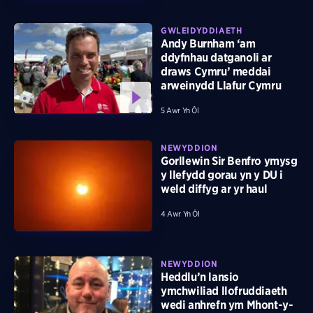
GWLEIDYDDIAETH
Andy Burnham ‘am
ddyfnhau datganoli ar
draws Cymru’ meddai
arweinydd Llafur Cymru
5 Awr Yn Ôl
NEWYDDION
Gorllewin Sir Benfro ymysg
y llefydd gorau yn y DU i
weld diffyg ar yr haul
4 Awr Yn Ôl
NEWYDDION
Heddlu’n lansio
ymchwiliad llofruddiaeth
wedi anhrefn ym Mhont-y-