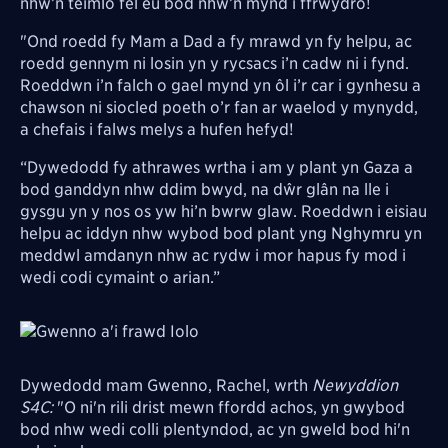
nhw’n teimlo fel eu bod nhw’n mynd i ffrwydro!
"Ond roedd fy Mam a Dad a fy mrawd yn fy helpu, ac
roedd gennym ni losin yn y rycsacs i’n cadw ni i fynd.
Roeddwn i’n falch o gael mynd yn ôl i’r car i gynhesu a
chawson ni siocled poeth o’r fan ar waelod y mynydd,
a chefais i falws melys a hufen hefyd!
“Dywedodd fy athrawes wrtha i am y plant yn Gaza a
bod ganddyn nhw ddim bwyd, na dŵr glân na lle i
gysgu yn y nos os yw hi’n bwrw glaw. Roeddwn i eisiau
helpu ac iddyn nhw wybod bod plant yng Nghymru yn
meddwl amdanyn nhw ac rydw i mor hapus fy mod i
wedi codi cymaint o arian.”
Image
Dywedodd mam Gwenno, Rachel, wrth
Newyddion
S4C:
"O ni'n rili drist mewn ffordd achos, yn gwybod
bod nhw wedi colli plentyndod, ac yn gweld bod hi'n