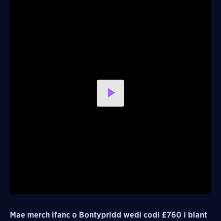
Play
Video
Mae merch ifanc o Bontypridd wedi codi £760 i blant