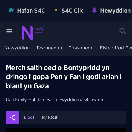
Hafan S4C
S4C Clic
Newyddion
Newyddion
Teyrngedau
Chwaraeon
Eisteddfod Ge
Merch saith oed o Bontypridd yn
dringo i gopa Pen y Fan i godi arian i
blant yn Gaza
Gan
Emily-Haf James
|
newyddion@s4c.cymru
Lleol
16/11/2025