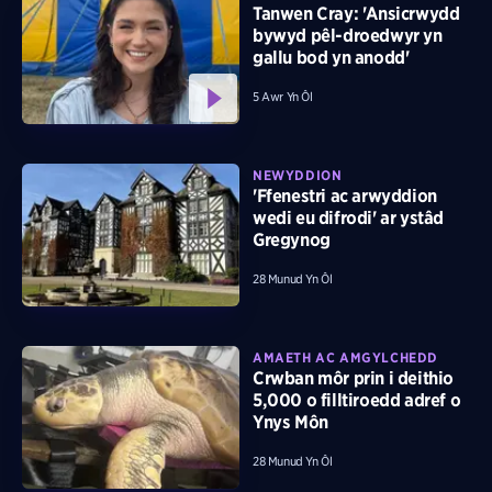
Tanwen Cray: 'Ansicrwydd
bywyd pêl-droedwyr yn
gallu bod yn anodd'
5 Awr Yn Ôl
NEWYDDION
'Ffenestri ac arwyddion
wedi eu difrodi' ar ystâd
Gregynog
28 Munud Yn Ôl
AMAETH AC AMGYLCHEDD
Crwban môr prin i deithio
5,000 o filltiroedd adref o
Ynys Môn
28 Munud Yn Ôl