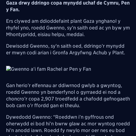
Gaza drwy ddringo copa mynydd uchaf de Cymru, Pen
y Fan.
Ers clywed am ddioddefaint plant Gaza ynghanol y
rhyfel yno, roedd Gwenno, sy’n saith oed ac yn byw ym
Mhontypridd, eisiau helpu, meddai.
Dewisodd Gwenno, sy'n saith oed, ddringo'r mynydd
er mwyn codi arian i Gronfa Argyfwng Achub y Plant.
Image
Gan herio’r elfennau ar ddiwrnod gwlyb a gwyntog,
roedd Gwenno yn benderfynol o gyrraedd ei nod a
choncro’r copa 2,907 troedfedd a chafodd gefnogaeth
bob cam o’r ffordd gan ei theulu.
Dywedodd Gwenno: “Roeddwn i’n gyffrous ond
oherwydd ei bod hi’n bwrw glaw ac mor wyntog roedd
hi’n anodd iawn. Roedd fy nwylo mor oer nes eu bod