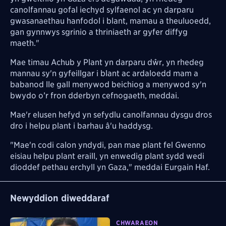
canolfannau gofal iechyd sylfaenol ac yn darparu
gwasanaethau hanfodol i blant, mamau a theuluoedd,
gan gynnwys sgrinio a thriniaeth ar gyfer diffyg
maeth."
Mae timau Achub y Plant yn darparu dŵr, yn rhedeg
mannau sy'n gyfeillgar i blant ac ardaloedd mam a
babanod lle gall menywod beichiog a menywod sy'n
bwydo o’r fron dderbyn cefnogaeth, meddai.
Mae'r elusen hefyd yn sefydlu canolfannau dysgu dros
dro i helpu plant i barhau â'u haddysg.
"Mae'n codi calon yndydi, pan mae plant fel Gwenno
eisiau helpu plant eraill, yn enwedig plant sydd wedi
dioddef pethau erchyll yn Gaza," meddai Eurgain Haf.
Newyddion diweddaraf
CHWARAEON