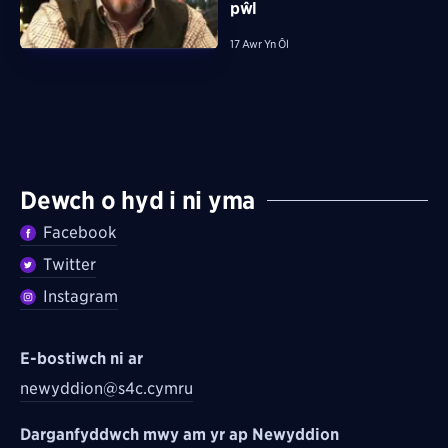
pŵl
17 Awr Yn Ôl
Dewch o hyd i ni yma
Facebook
Twitter
Instagram
E-bostiwch ni ar
newyddion@s4c.cymru
Darganfyddwch mwy am yr ap Newyddion