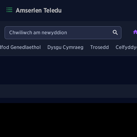
Amserlen Teledu
dfod Genedlaethol
Dysgu Cymraeg
Trosedd
Celfyddy