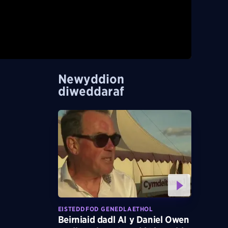
Newyddion
diweddaraf
EISTEDDFOD GENEDLAETHOL
Beirniaid dadl AI y Daniel Owen