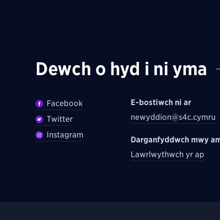
Dewch o hyd i ni yma
E-bostiwch ni ar
Facebook
newyddion@s4c.cymru
Twitter
Instagram
Darganfyddwch mwy am
Lawrlwythwch yr ap