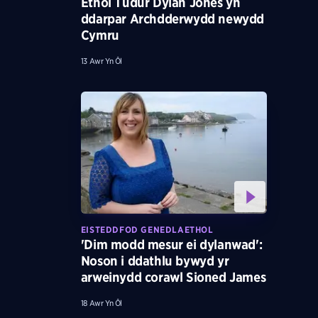
Ethol Tudur Dylan Jones yn
ddarpar Archdderwydd newydd
Cymru
13 Awr Yn Ôl
EISTEDDFOD GENEDLAETHOL
'Dim modd mesur ei dylanwad':
Noson i ddathlu bywyd yr
arweinydd corawl Sioned James
18 Awr Yn Ôl