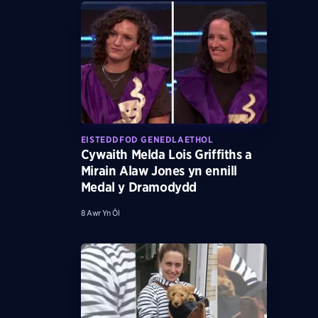
EISTEDDFOD GENEDLAETHOL
Cywaith Melda Lois Griffiths a
Mirain Alaw Jones yn ennill
Medal y Dramodydd
8 Awr Yn Ôl