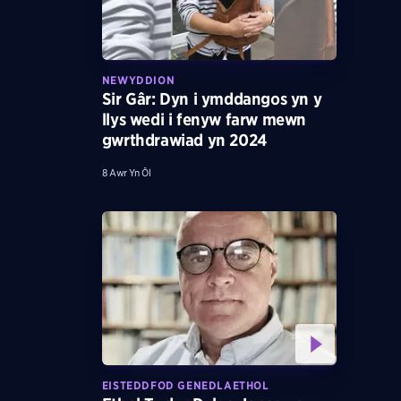
NEWYDDION
Sir Gâr: Dyn i ymddangos yn y
llys wedi i fenyw farw mewn
gwrthdrawiad yn 2024
8 Awr Yn Ôl
EISTEDDFOD GENEDLAETHOL