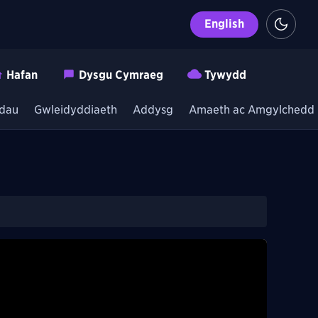
English
Hafan
Dysgu Cymraeg
Tywydd
dau
Gwleidyddiaeth
Addysg
Amaeth ac Amgylchedd