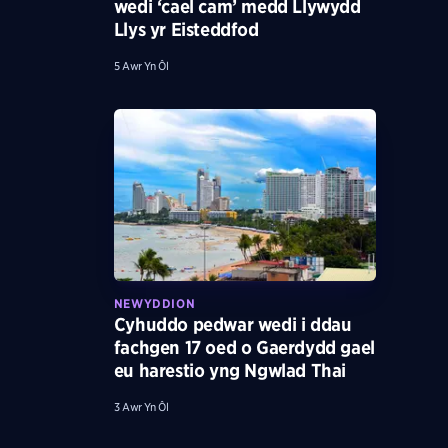
wedi ‘cael cam’ medd Llywydd
Llys yr Eisteddfod
5 Awr Yn Ôl
NEWYDDION
Cyhuddo pedwar wedi i ddau
fachgen 17 oed o Gaerdydd gael
eu harestio yng Ngwlad Thai
3 Awr Yn Ôl