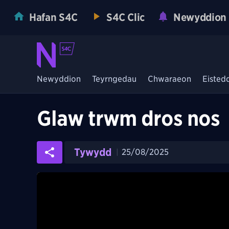
Hafan S4C
S4C Clic
Newyddion
Newyddion
Teyrngedau
Chwaraeon
Eisted
Glaw trwm dros nos
Tywydd
25/08/2025