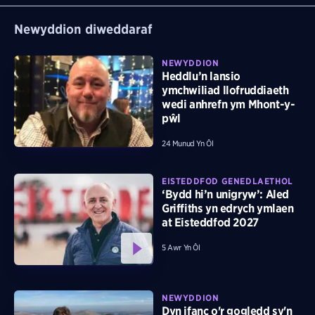
Newyddion diweddaraf
NEWYDDION
Heddlu’n lansio
ymchwiliad llofruddiaeth
wedi anhrefn ym Mhont-y-
pŵl
24 Munud Yn Ôl
EISTEDDFOD GENEDLAETHOL
‘Bydd hi’n unigryw’: Aled
Griffiths yn edrych ymlaen
at Eisteddfod 2027
5 Awr Yn Ôl
NEWYDDION
Dyn ifanc o'r gogledd sy'n