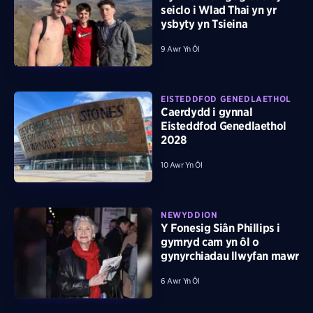
seiclo i Wlad Thai yn yr
ysbyty yn Tsieina
9 Awr Yn Ôl
EISTEDDFOD GENEDLAETHOL
Caerdydd i gynnal
Eisteddfod Genedlaethol
2028
10 Awr Yn Ôl
NEWYDDION
Y Fonesig Siân Phillips i
gymryd cam yn ôl o
gynyrchiadau llwyfan mawr
6 Awr Yn Ôl