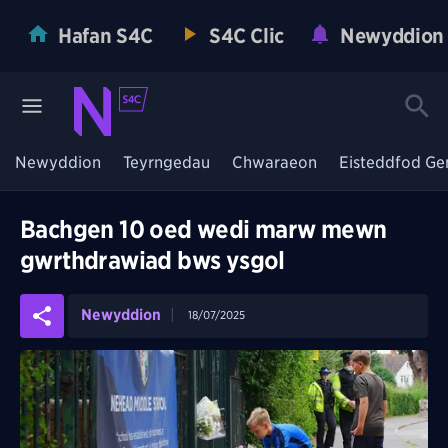
Hafan S4C
S4C Clic
Newyddion
Newyddion
Teyrngedau
Chwaraeon
Eisteddfod Ge
Bachgen 10 oed wedi marw mewn
gwrthdrawiad bws ysgol
Newyddion
18/07/2025