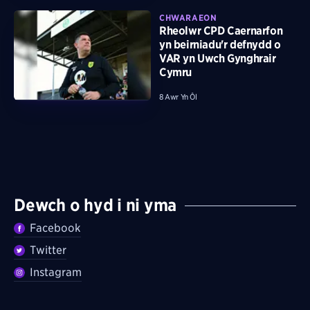
CHWARAEON
Rheolwr CPD Caernarfon
yn beirniadu'r defnydd o
VAR yn Uwch Gynghrair
Cymru
8 Awr Yn Ôl
Dewch o hyd i ni yma
Facebook
Twitter
Instagram