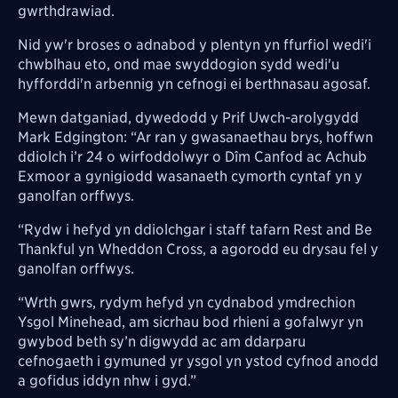
gwrthdrawiad.
Nid yw'r broses o adnabod y plentyn yn ffurfiol wedi'i
chwblhau eto, ond mae swyddogion sydd wedi'u
hyfforddi'n arbennig yn cefnogi ei berthnasau agosaf.
Mewn datganiad, dywedodd y Prif Uwch-arolygydd
Mark Edgington: “Ar ran y gwasanaethau brys, hoffwn
ddiolch i’r 24 o wirfoddolwyr o Dîm Canfod ac Achub
Exmoor a gynigiodd wasanaeth cymorth cyntaf yn y
ganolfan orffwys.
“Rydw i hefyd yn ddiolchgar i staff tafarn Rest and Be
Thankful yn Wheddon Cross, a agorodd eu drysau fel y
ganolfan orffwys.
“Wrth gwrs, rydym hefyd yn cydnabod ymdrechion
Ysgol Minehead, am sicrhau bod rhieni a gofalwyr yn
gwybod beth sy’n digwydd ac am ddarparu
cefnogaeth i gymuned yr ysgol yn ystod cyfnod anodd
a gofidus iddyn nhw i gyd.”