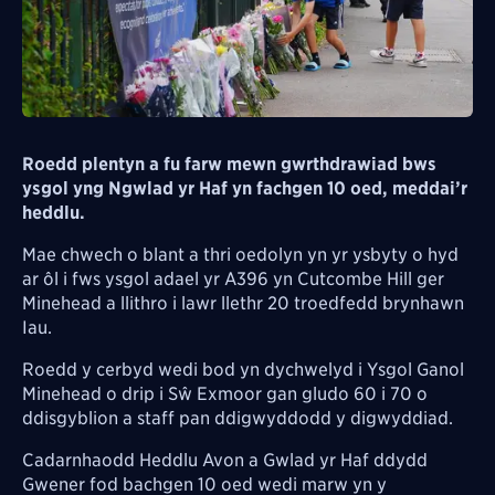
Roedd plentyn a fu farw mewn gwrthdrawiad bws
ysgol yng Ngwlad yr Haf yn fachgen 10 oed, meddai’r
heddlu.
Mae chwech o blant a thri oedolyn yn yr ysbyty o hyd
ar ôl i fws ysgol adael yr A396 yn Cutcombe Hill ger
Minehead a llithro i lawr llethr 20 troedfedd brynhawn
Iau.
Roedd y cerbyd wedi bod yn dychwelyd i Ysgol Ganol
Minehead o drip i Sŵ Exmoor gan gludo 60 i 70 o
ddisgyblion a staff pan ddigwyddodd y digwyddiad.
Cadarnhaodd Heddlu Avon a Gwlad yr Haf ddydd
Gwener fod bachgen 10 oed wedi marw yn y