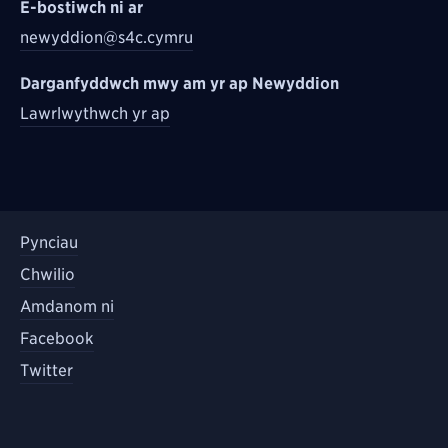
E-bostiwch ni ar
newyddion@s4c.cymru
Darganfyddwch mwy am yr ap Newyddion
Lawrlwythwch yr ap
Pynciau
Chwilio
Amdanom ni
Facebook
Twitter