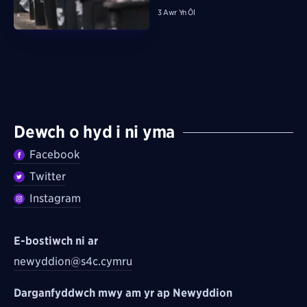
3 Awr Yn Ôl
Dewch o hyd i ni yma
Facebook
Twitter
Instagram
E-bostiwch ni ar
newyddion@s4c.cymru
Darganfyddwch mwy am yr ap Newyddion