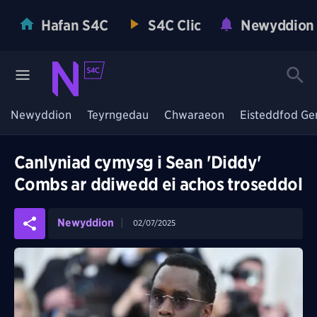
Hafan S4C
S4C Clic
Newyddion
Newyddion
Teyrngedau
Chwaraeon
Eisteddfod Ge
Canlyniad cymysg i Sean 'Diddy'
Combs ar ddiwedd ei achos troseddol
Newyddion
02/07/2025