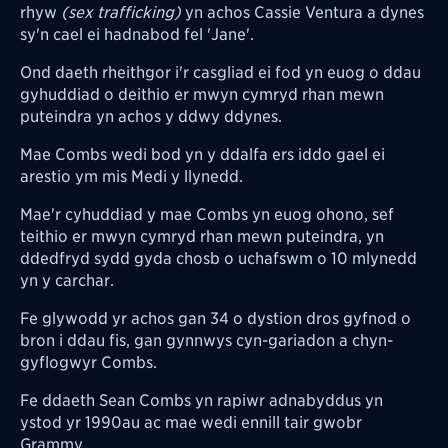
rhyw
(sex trafficking)
yn achos Cassie Ventura a dynes
sy'n cael ei hadnabod fel 'Jane'.
Ond daeth rheithgor i'r casgliad ei fod yn euog o ddau
gyhuddiad o deithio er mwyn cymryd rhan mewn
puteindra yn achos y ddwy ddynes.
Mae Combs wedi bod yn y ddalfa ers iddo gael ei
arestio ym mis Medi y llynedd.
Mae'r cyhuddiad y mae Combs yn euog ohono, sef
teithio er mwyn cymryd rhan mewn puteindra, yn
ddedfryd sydd gyda chosb o uchafswm o 10 mlynedd
yn y carchar.
Fe glywodd yr achos gan 34 o dystion dros gyfnod o
bron i ddau fis, gan gynnwys cyn-gariadon a chyn-
gyflogwyr Combs.
Fe ddaeth Sean Combs yn rapiwr adnabyddus yn
ystod yr 1990au ac mae wedi ennill tair gwobr
Grammy.