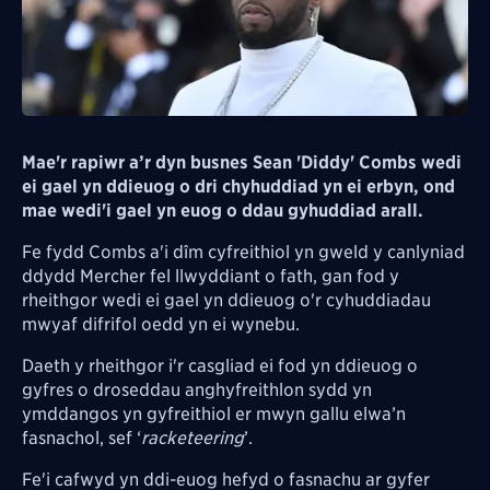
Mae'r rapiwr a’r dyn busnes Sean 'Diddy' Combs wedi
ei gael yn ddieuog o dri chyhuddiad yn ei erbyn, ond
mae wedi'i gael yn euog o ddau gyhuddiad arall.
Fe fydd Combs a'i dîm cyfreithiol yn gweld y canlyniad
ddydd Mercher fel llwyddiant o fath, gan fod y
rheithgor wedi ei gael yn ddieuog o'r cyhuddiadau
mwyaf difrifol oedd yn ei wynebu.
Daeth y rheithgor i'r casgliad ei fod yn ddieuog o
g
yfres o droseddau anghyfreithlon sydd yn
ymddangos yn gyfreithiol er mwyn gallu elwa’n
fasnachol, sef ‘
racketeering
’.
Fe'i cafwyd yn ddi-euog hefyd o fasnachu ar gyfer