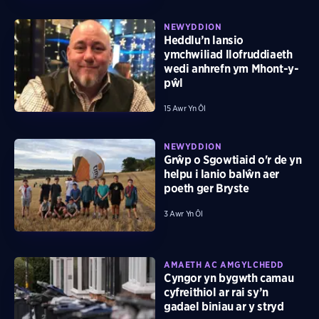
NEWYDDION
Heddlu’n lansio
ymchwiliad llofruddiaeth
wedi anhrefn ym Mhont-y-
pŵl
15 Awr Yn Ôl
NEWYDDION
Grŵp o Sgowtiaid o'r de yn
helpu i lanio balŵn aer
poeth ger Bryste
3 Awr Yn Ôl
AMAETH AC AMGYLCHEDD
Cyngor yn bygwth camau
cyfreithiol ar rai sy’n
gadael biniau ar y stryd