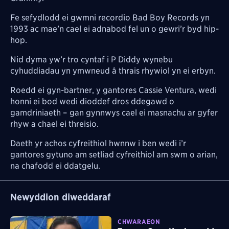
Fe sefydlodd ei gwmni recordio Bad Boy Records yn
1993 ac mae’n cael ei adnabod fel un o gewri’r byd hip-
hop.
Nid dyma yw’r tro cyntaf i P Diddy wynebu
cyhuddiadau yn ymwneud â thrais rhywiol yn ei erbyn.
Roedd ei gyn-bartner, y gantores Cassie Ventura, wedi
honni ei bod wedi dioddef dros ddegawd o
gamdriniaeth – gan gynnwys cael ei masnachu ar gyfer
rhyw a chael ei threisio.
Daeth yr achos cyfreithiol hwnnw i ben wedi i’r
gantores gytuno am setliad cyfreithiol am swm o arian,
na chafodd ei ddatgelu.
Newyddion diweddaraf
CHWARAEON