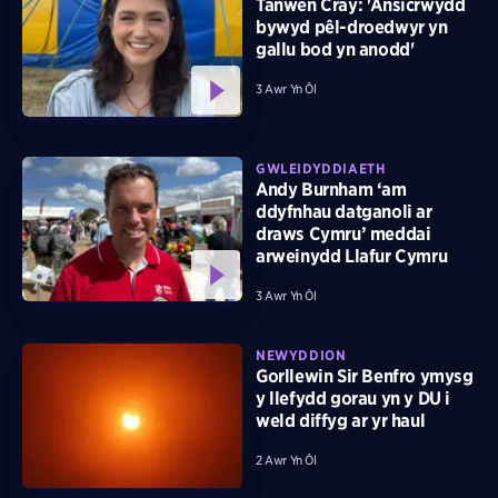
Tanwen Cray: 'Ansicrwydd
bywyd pêl-droedwyr yn
gallu bod yn anodd'
3 Awr Yn Ôl
GWLEIDYDDIAETH
Andy Burnham ‘am
ddyfnhau datganoli ar
draws Cymru’ meddai
arweinydd Llafur Cymru
3 Awr Yn Ôl
NEWYDDION
Gorllewin Sir Benfro ymysg
y llefydd gorau yn y DU i
weld diffyg ar yr haul
2 Awr Yn Ôl