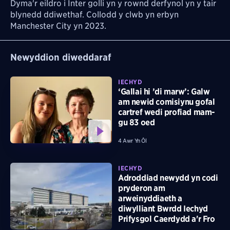
Dyma'r eildro i Inter golli yn y rownd derfynol yn y tair
blynedd ddiwethaf. Collodd y clwb yn erbyn
Manchester City yn 2023.
Newyddion diweddaraf
IECHYD
‘Gallai hi ’di marw’: Galw
am newid comisiynu gofal
cartref wedi profiad mam-
gu 83 oed
4 Awr Yn Ôl
IECHYD
Adroddiad newydd yn codi
pryderon am
arweinyddiaeth a
diwylliant Bwrdd Iechyd
Prifysgol Caerdydd a'r Fro