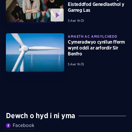
Eisteddfod Genedlaethol y
Garreg Las
5 Awr Yn Ôl
AMAETH AC AMGYLCHEDD
Cymeradwyo cynllun fferm
wynt oddi ar arfordir Sir
Benfro
5 Awr Yn Ôl
Dewch o hyd i ni yma
Facebook