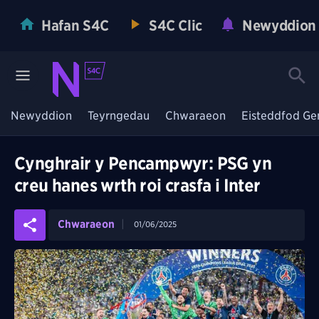
Hafan S4C
S4C Clic
Newyddion
Newyddion
Teyrngedau
Chwaraeon
Eisteddfod Ge
Cynghrair y Pencampwyr: PSG yn
creu hanes wrth roi crasfa i Inter
Chwaraeon
01/06/2025