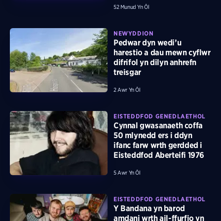
52 Munud Yn Ôl
NEWYDDION
Pedwar dyn wedi’u
harestio a dau mewn cyflwr
difrifol yn dilyn anhrefn
treisgar
2 Awr Yn Ôl
EISTEDDFOD GENEDLAETHOL
Cynnal gwasanaeth coffa
50 mlynedd ers i ddyn
ifanc farw wrth gerdded i
Eisteddfod Aberteifi 1976
5 Awr Yn Ôl
EISTEDDFOD GENEDLAETHOL
Y Bandana yn barod
amdani wrth ail-ffurfio yn