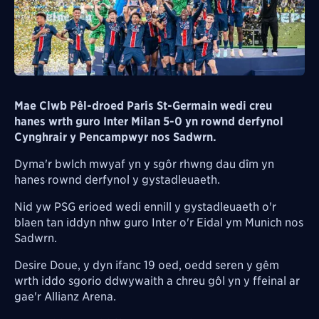
Mae Clwb Pêl-droed Paris St-Germain wedi creu
hanes wrth guro Inter Milan 5-0 yn rownd derfynol
Cynghrair y Pencampwyr nos Sadwrn.
Dyma'r bwlch mwyaf yn y sgôr rhwng dau dîm yn
hanes rownd derfynol y gystadleuaeth.
Nid yw PSG erioed wedi ennill y gystadleuaeth o'r
blaen tan iddyn nhw guro Inter o'r Eidal ym Munich nos
Sadwrn.
Desire Doue, y dyn ifanc 19 oed, oedd seren y gêm
wrth iddo sgorio ddwywaith a chreu gôl yn y ffeinal ar
gae'r Allianz Arena.