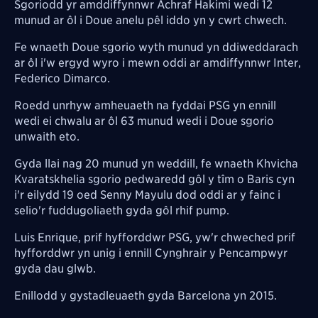
Sgoriodd yr amddiffynnwr Achraf Hakimi wedi 12
munud ar ôl i Doue anelu pêl iddo yn y cwrt chwech.
Fe wnaeth Doue sgorio wyth munud yn ddiweddarach
ar
ôl
i'w ergyd wyro i mewn oddi ar amdiffynnwr Inter,
Federico Dimarco.
Roedd unrhyw amheuaeth na fyddai PSG yn ennill
wedi ei chwalu ar ôl 63 munud wedi i Doue sgorio
unwaith eto.
Gyda llai nag 20 munud yn weddill, fe wnaeth Khvicha
Kvaratskhelia sgorio pedwaredd gôl y tîm o Baris cyn
i'r eilydd 19 oed Senny Mayulu dod oddi ar y fainc i
selio'r fuddugoliaeth gyda gôl rhif pump.
Luis Enrique, prif hyfforddwr PSG, yw'r chweched prif
hyfforddwr yn unig i ennill Cynghrair y Pencampwyr
gyda dau glwb.
Enillodd y gystadleuaeth gyda Barcelona yn 2015.