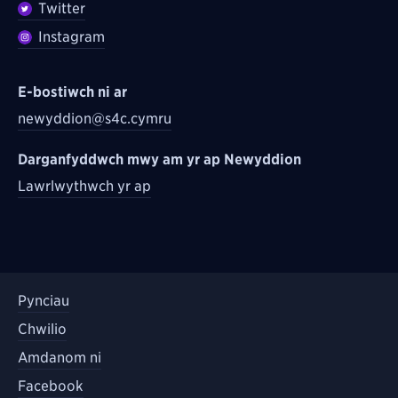
Twitter
Instagram
E-bostiwch ni ar
newyddion@s4c.cymru
Darganfyddwch mwy am yr ap Newyddion
Lawrlwythwch yr ap
Pynciau
Chwilio
Amdanom ni
Facebook