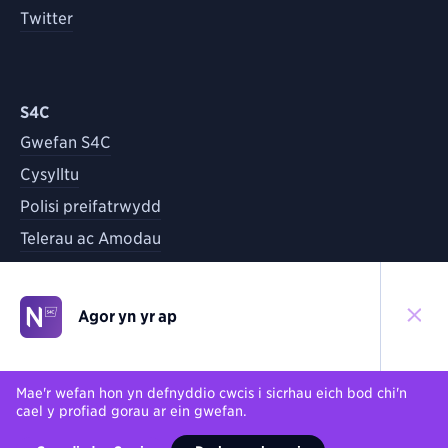
Twitter
S4C
Gwefan S4C
Cysylltu
Polisi preifatrwydd
Telerau ac Amodau
Agor yn yr ap
©
2026
S4C
Yn ôl i'r brig
Mae'r wefan hon yn defnyddio cwcis i sicrhau eich bod chi'n
cael y profiad gorau ar ein gwefan.