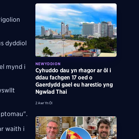
igolion
s dyddiol
NEWYDDION
fel mynd i
Cyhuddo dau yn rhagor ar ôl i
ddau fachgen 17 oed o
Gaerdydd gael eu harestio yng
yswllt
Ngwlad Thai
2 Awr Yn Ôl
ymptomau".
 waith i