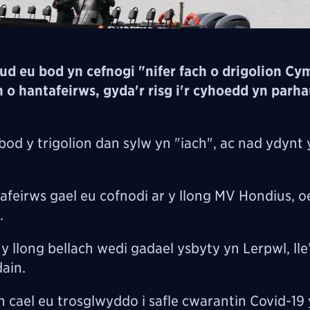
 eu bod yn cefnogi "nifer fach o drigolion C
 o hantafeirws, gyda'r risg i'r cyhoedd yn parha
od y trigolion dan sylw yn "iach", ac nad ydynt
afeirws gael eu cofnodi ar y llong
MV Hondius, o
.
y llong bellach wedi gadael ysbyty yn Lerpwl, ll
ain.
n cael eu trosglwyddo i
safle cwarantin Covid-19