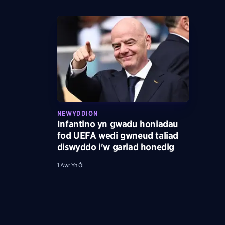
NEWYDDION
Infantino yn gwadu honiadau
fod UEFA wedi gwneud taliad
diswyddo i'w gariad honedig
1 Awr Yn Ôl