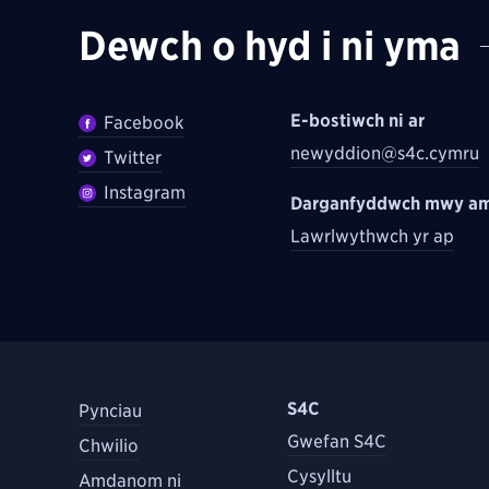
Dewch o hyd i ni yma
E-bostiwch ni ar
Facebook
newyddion@s4c.cymru
Twitter
Instagram
Darganfyddwch mwy am
Lawrlwythwch yr ap
S4C
Pynciau
Gwefan S4C
Chwilio
Cysylltu
Amdanom ni