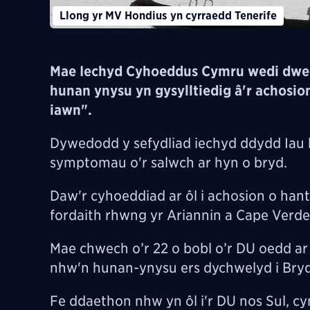
Llong yr MV Hondius yn cyrraedd Tenerife
Mae Iechyd Cyhoeddus Cymru wedi dweud
hunan ynysu yn gysylltiedig â'r achosion
iawn".
Dywedodd y sefydliad iechyd ddydd Iau b
symptomau o'r salwch ar hyn o bryd.
Daw'r cyhoeddiad ar ôl i achosion o hant
fordaith rhwng yr Ariannin a Cape Verde
Mae chwech o’r 22 o bobl o’r DU oedd ar 
nhw'n hunan-ynysu ers dychwelyd i Bryd
Fe ddaethon nhw yn ôl i'r DU nos Sul, cy