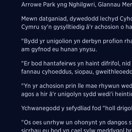
Arrowe Park yng Nghilgwri, Glannau Mer
Mewn datganiad, dywedodd Iechyd Cyhoe
Cymru sy'n gysylltiedig â'r achosion o h
"Bydd yr unigolion yn derbyn profion rh
am gyfnod eu hunan ynysu.
"Er bod hantafeirws yn haint difrifol, ni
fannau cyhoeddus, siopau, gweithleoedd
"Yn yr achosion prin lle mae rhywun wedi
agos a hir â'r unigolyn sydd wedi'i heinti
Ychwanegodd y sefydliad fod "holl drig
"Os oes unrhyw un ohonynt yn dangos s
sicrhau eu bod yn cael sylw meddygol b