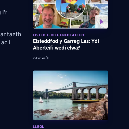
i'r
iantaeth
EISTEDDFOD GENEDLAETHOL
Eisteddfod y Garreg Las: Ydi
ac i
Aberteifi wedi elwa?
2 Awr Yn Ôl
LLEOL