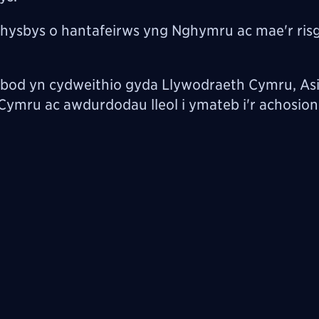
hysbys o hantafeirws yng Nghymru ac mae'r risg 
bod yn cydweithio
gyda Llywodraeth Cymru, As
ymru ac awdurdodau lleol i ymateb i'r achosion 