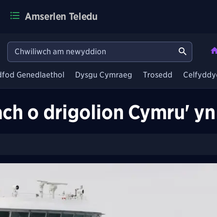
Amserlen Teledu
dfod Genedlaethol
Dysgu Cymraeg
Trosedd
Celfyddy
fach o drigolion Cymru' y