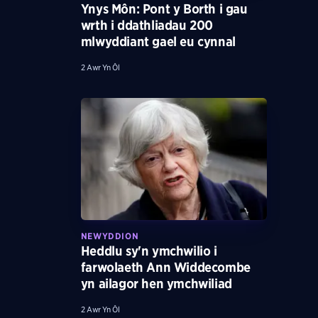
Ynys Môn: Pont y Borth i gau
wrth i ddathliadau 200
mlwyddiant gael eu cynnal
2 Awr Yn Ôl
NEWYDDION
Heddlu sy'n ymchwilio i
farwolaeth Ann Widdecombe
yn ailagor hen ymchwiliad
2 Awr Yn Ôl