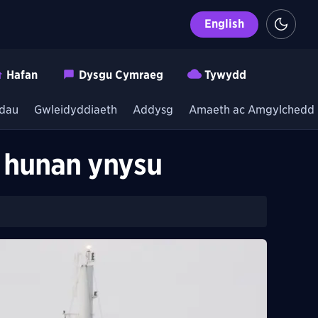
English
Hafan
Dysgu Cymraeg
Tywydd
dau
Gwleidyddiaeth
Addysg
Amaeth ac Amgylchedd
n hunan ynysu