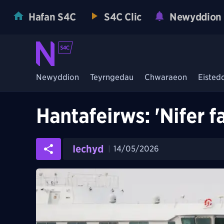
Hafan S4C
S4C Clic
Newyddion
Newyddion
Teyrngedau
Chwaraeon
Eisted
Hantafeirws: 'Nifer 
Iechyd
14/05/2026