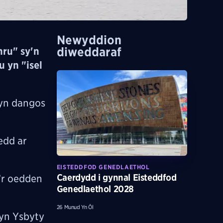
Newyddion
diweddaraf
ymru"
sy'n
u yn "isel
 yn dangos
edd ar
EISTEDDFOD GENEDLAETHOL
Caerdydd i gynnal Eisteddfod
e’r oedden
Genedlaethol 2028
26 Munud Yn Ôl
 yn
Ysbyty