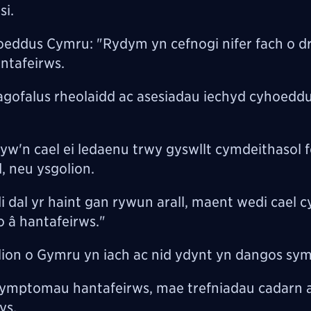
si.
ddus Cymru: "Rydym yn cefnogi nifer fach o dr
antafeirws.
agofalus rheolaidd ac asesiadau iechyd cyhoeddu
d yw'n cael ei ledaenu trwy gyswllt cymdeithasol 
, neu ysgolion.
 dal yr haint gan rywun arall, maent wedi cael c
o â hantafeirws."
olion o Gymru yn iach ac nid ydynt yn dangos s
ymptomau hantafeirws, mae trefniadau cadarn ar
rys.