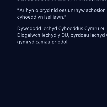
"Ar hyn o bryd nid oes unrhyw achosion 
cyhoedd yn isel iawn."
Dywedodd Iechyd Cyhoeddus Cymru eu 
Diogelwch Iechyd y DU, byrddau iechyd C
gymryd camau priodol.