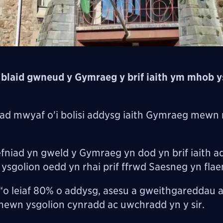
blaid gwneud y Gymraeg y brif iaith ym mhob y
iad mwyaf o'i bolisi addysg iaith Gymraeg mew
efniad yn gweld y Gymraeg yn dod yn brif iaith a
 ysgolion oedd yn rhai prif ffrwd Saesneg yn flae
“o leiaf 80% o addysg, asesu a gweithgareddau al
ewn ysgolion cynradd ac uwchradd yn y sir.