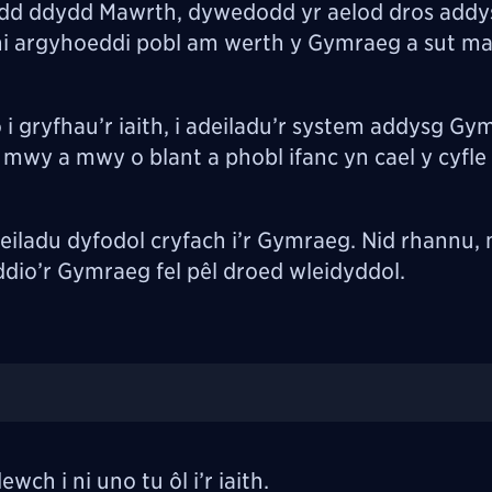
dd ddydd Mawrth, dywedodd yr aelod dros addys
ni argyhoeddi pobl am werth y Gymraeg a sut ma
 i gryfhau’r iaith, i adeiladu’r system addysg Gy
mwy a mwy o blant a phobl ifanc yn cael y cyfle 
eiladu dyfodol cryfach i’r Gymraeg. Nid rhannu, 
yddio’r Gymraeg fel pêl droed wleidyddol.
wch i ni uno tu ôl i’r iaith.