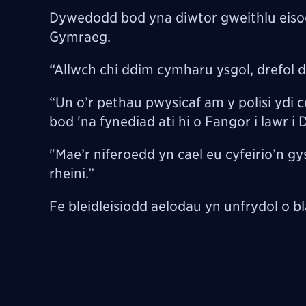
Dywedodd bod yna diwtor gweithlu eisoes
Gymraeg.
“Allwch chi ddim cymharu ysgol, drefol 
“Un o’r pethau pwysicaf am y polisi ydi 
bod 'na fynediad ati hi o Fangor i lawr
"Mae’r niferoedd yn cael eu cyfeirio’n g
rheini.”
Fe bleidleisiodd aelodau yn unfrydol o bl