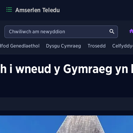
Amserlen Teledu
dfod Genedlaethol
Dysgu Cymraeg
Trosedd
Celfyddy
h i wneud y Gymraeg yn b