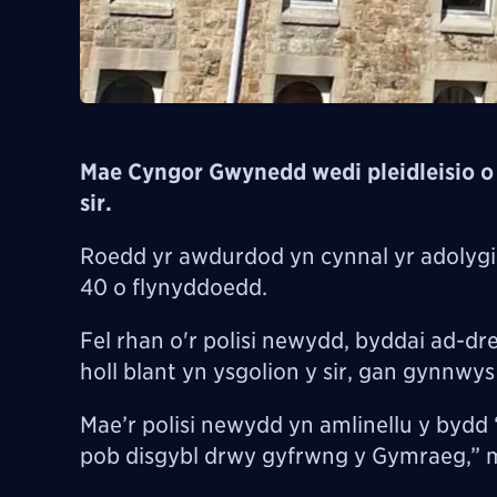
Mae Cyngor Gwynedd wedi pleidleisio o 
sir.
Roedd yr awdurdod yn cynnal yr adolyg
40 o flynyddoedd.
Fel rhan o'r polisi newydd, byddai ad-dr
holl blant yn ysgolion y sir, gan gynnwys
Mae’r polisi newydd yn amlinellu y bydd 
pob disgybl drwy gyfrwng y Gymraeg,” m