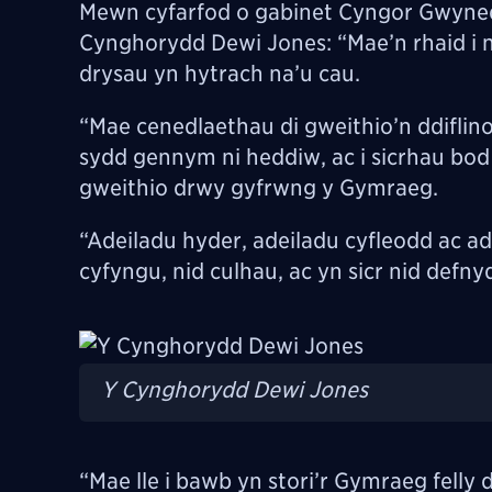
Mewn cyfarfod o gabinet Cyngor Gwyne
Cynghorydd Dewi Jones: “Mae’n rhaid i 
drysau yn hytrach na’u cau.
“Mae cenedlaethau di gweithio’n ddiflino
sydd gennym ni heddiw, ac i sicrhau bod 
gweithio drwy gyfrwng y Gymraeg.
“Adeiladu hyder, adeiladu cyfleodd ac ad
cyfyngu, nid culhau, ac yn sicr nid defn
Image
Y Cynghorydd Dewi Jones
“Mae lle i bawb yn stori’r Gymraeg felly de