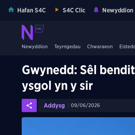
Hafan S4C
S4C Clic
Newyddion
Newyddion
Teyrngedau
Chwaraeon
Eisted
Gwynedd: Sêl bendit
ysgol yn y sir
Addysg
09/06/2026