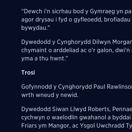
“Dewch i'n sicrhau bod y Gymraeg yn parh
agor drysau i fyd o gyfleoedd, brofiadau
bywydau.”
Dywedodd y Cynghorydd Dilwyn Morgan: “
chymaint o arddeliad ac o’r galon, dwi’n
yma a thu hwnt.”
Trosi
Gofynnodd y Cynghorydd Paul Rawlinson 
wrth wneud y newid.
Dywedodd Siwan Llwyd Roberts, Pennaet
cychwyn o waelodlin gwahanol a byddai y
Friars ym Mangor, ac Ysgol Uwchradd T