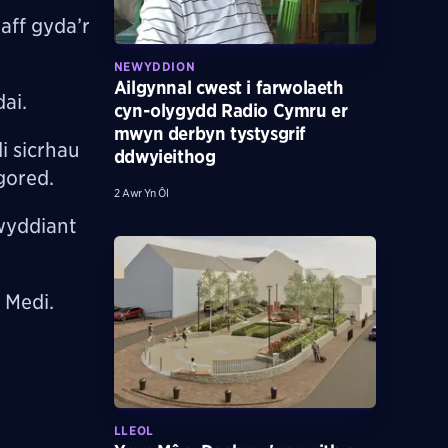
aff gyda’r
NEWYDDION
Ailgynnal cwest i farwolaeth
ai.
cyn-olygydd Radio Cymru er
mwyn derbyn tystysgrif
i sicrhau
ddwyieithog
gored.
2 Awr Yn Ôl
lwyddiant
 Medi.
LLEOL