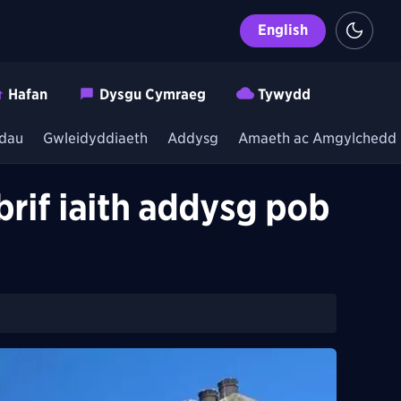
English
Hafan
Dysgu Cymraeg
Tywydd
dau
Gwleidyddiaeth
Addysg
Amaeth ac Amgylchedd
rif iaith addysg pob