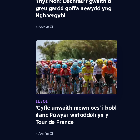
Ynys Môn: Dechrau'r gwaith o
greu gardd goffa newydd yng
Nghaergybi
4 Awr Yn Ôl
LLEOL
'Cyfle unwaith mewn oes' i bobl
ifanc Powys i wirfoddoli yn y
Tour de France
4 Awr Yn Ôl