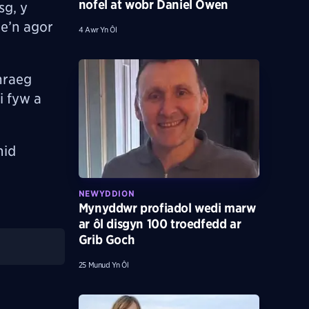
nofel at wobr Daniel Owen
g, y
e’n agor
4 Awr Yn Ôl
mraeg
i fyw a
nid
NEWYDDION
Mynyddwr profiadol wedi marw
ar ôl disgyn 100 troedfedd ar
Grib Goch
25 Munud Yn Ôl