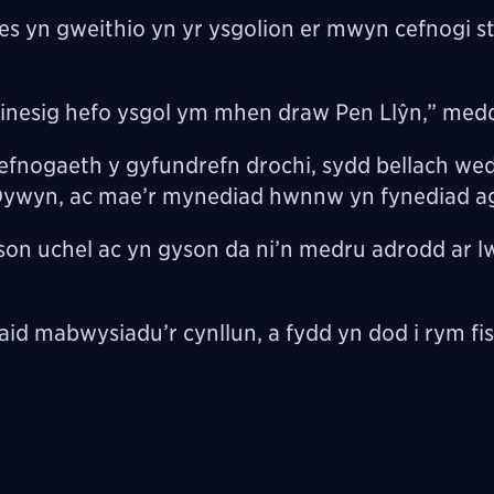
 yn gweithio yn yr ysgolion er mwyn cefnogi st
dinesig hefo ysgol ym mhen draw Pen Llŷn,” medd
cefnogaeth y gyfundrefn drochi, sydd bellach wed
 i Dywyn, ac mae’r mynediad hwnnw yn fynediad a
yson uchel ac yn gyson da ni’n medru adrodd ar 
aid mabwysiadu’r cynllun, a fydd yn dod i rym fis