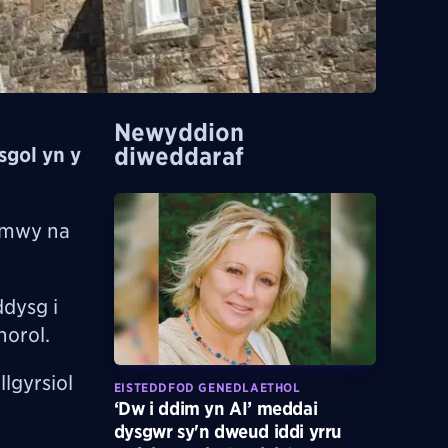
Newyddion
diweddaraf
sgol yn y
n mwy na
ddysg i
norol.
lgyrsiol
EISTEDDFOD GENEDLAETHOL
‘Dw i ddim yn AI’ meddai
dysgwr sy'n dweud iddi yrru