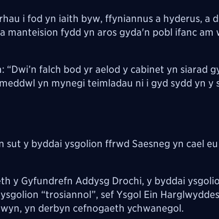
au i fod yn iaith byw, ffyniannus a hyderus, a 
 a manteision fydd yn aros gyda'n pobl ifanc am 
Dwi’n falch bod yr aelod y cabinet yn siarad g
 meddwl yn mynegi teimladau ni i gyd sydd yn y s
sut y byddai ysgolion ffrwd Saesneg yn cael eu
h y Gyfundrefn Addysg Drochi, y byddai ysgoli
sgolion “trosiannol”, sef Ysgol Ein Harglwyddes
ywyn, yn derbyn cefnogaeth ychwanegol.