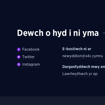
Dewch o hyd i ni yma
E-bostiwch ni ar
Facebook
newyddion@s4c.cymru
Twitter
Instagram
Darganfyddwch mwy am
Lawrlwythwch yr ap