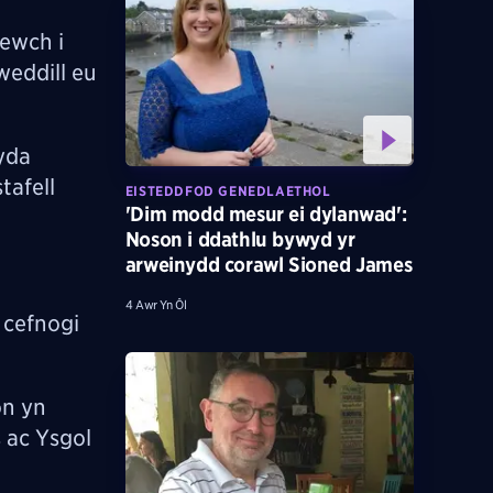
dewch i
weddill eu
yda
tafell
EISTEDDFOD GENEDLAETHOL
'Dim modd mesur ei dylanwad':
Noson i ddathlu bywyd yr
arweinydd corawl Sioned James
4 Awr Yn Ôl
 cefnogi
on yn
 ac Ysgol