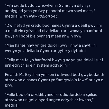
"Fi'n credu bydd cwricwlwm i Gymru yn dilyn yr
adolygiad yma yn fwy penodol mewn sawl maes,"
meddai wrth
Newyddion S4C.
"Dwi hefyd yn credu bod hanes Cymru a deall pwy i ni
a deall ein cyfraniad ni adeiladu ar hwnna yn hanfodol
bwysig i bobl ble bynnag maen nhw'n byw.
"Mae hanes nhw yn greiddiol i pwy i nhw a shwt i ni
wedyn yn adeiladu Cymru ar gyfer y dyfodol.
"Felly mae fe yn hanfodol bwysig ac yn greiddiol i sut i
ni'n edrych ar ein system addysg ni."
Fe aeth Ms Brychan ymlaen i ddweud bod gwybodaeth
athrawon o hanes Cymru yn "amrywio'n fawr" ar hyn o
bryd.
"Falle bod o'n or-ddibynnol ar ddiddordeb a sgiliau
athrawon unigol a bydd angen edrych ar hwnna,"
meddai.