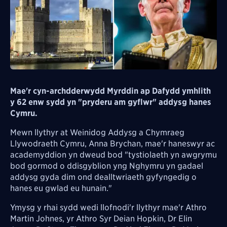
Mae'r cyn-archdderwydd Myrddin ap Dafydd ymhlith
y 62 enw sydd yn "pryderu am gyflwr" addysg hanes
Cymru.
Mewn llythyr at Weinidog Addysg a Chymraeg
Llywodraeth Cymru, Anna Brychan, mae'r haneswyr ac
academyddion yn dweud bod "tystiolaeth yn awgrymu
bod gormod o ddisgyblion yng Nghymru yn gadael
addysg gyda dim ond dealltwriaeth gyfyngedig o
hanes eu gwlad eu hunain."
Ymysg y rhai sydd wedi llofnodi'r llythyr mae'r Athro
Martin Johnes, yr Athro Syr Deian Hopkin, Dr Elin