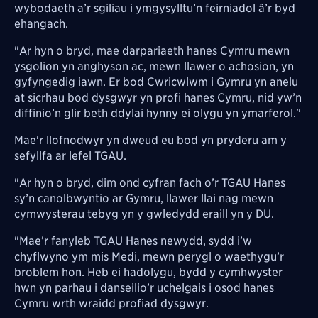
wybodaeth a’r sgiliau i ymgysylltu’n feirniadol â’r byd
ehangach.
"Ar hyn o bryd, mae darpariaeth hanes Cymru mewn
ysgolion yn anghyson ac, mewn llawer o achosion, yn
gyfyngedig iawn. Er bod Cwricwlwm i Gymru yn anelu
at sicrhau bod dysgwyr yn profi hanes Cymru, nid yw’n
diffinio’n glir beth ddylai hynny ei olygu yn ymarferol."
Mae'r llofnodwyr yn dweud eu bod yn pryderu am y
sefyllfa ar lefel TGAU.
"Ar hyn o bryd, dim ond cyfran fach o’r TGAU Hanes
sy’n canolbwyntio ar Gymru, llawer llai nag mewn
cymwysterau tebyg yn y gwledydd eraill yn y DU.
"Mae’r fanyleb TGAU Hanes newydd, sydd i’w
chyflwyno ym mis Medi, mewn perygl o waethygu’r
broblem hon. Heb ei hadolygu, bydd y cymhwyster
hwn yn parhau i danseilio’r uchelgais i osod hanes
Cymru wrth wraidd profiad dysgwyr.