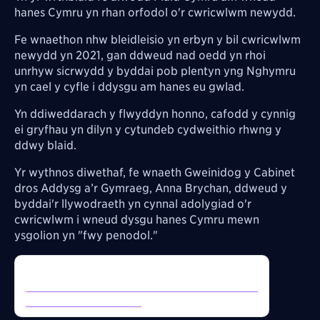
hanes Cymru yn rhan orfodol o'r cwricwlwm newydd.
Fe wnaethon nhw bleidleisio yn erbyn y bil cwricwlwm
newydd yn 2021, gan ddweud nad oedd yn rhoi
unrhyw sicrwydd y byddai pob plentyn yng Nghymru
yn cael y cyfle i ddysgu am hanes eu gwlad.
Yn ddiweddarach y flwyddyn honno, cafodd y cynnig
ei gryfhau yn dilyn y cytundeb cydweithio rhwng y
ddwy blaid.
Yr wythnos diwethaf, fe wnaeth Gweinidog y Cabinet
dros Addysg a’r Gymraeg, Anna Brychan, ddweud y
byddai'r llywodraeth yn cynnal adolygiad o'r
cwricwlwm i wneud dysgu hanes Cymru mewn
ysgolion yn "fwy penodol."
Inline Tweet:
https://twitter.com/NewyddionS4C/status/20603
61785186677086/video/1