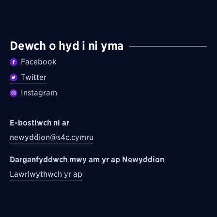
Dewch o hyd i ni yma
Facebook
Twitter
Instagram
E-bostiwch ni ar
newyddion@s4c.cymru
Darganfyddwch mwy am yr ap Newyddion
Lawrlwythwch yr ap