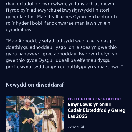
rhan orfodol o’r cwricwlwm, yn fanylach ac mewn
ffyrdd sy’n adlewyrchu ei bwysigrwydd i’n stori
genedlaethol. Mae deall hanes Cymru yn hanfodol i
roi’r hyder i bobl ifanc chwarae rhan lawn yn ein
cymdeithas.
"Mae Adnodd, y sefydliad sydd wedi cael y dasg o
ddatblygu adnoddau i ysgolion, eisoes yn gweithio
gyda haneswyr i greu adnoddau. Byddwn hefyd yn
gweithio gyda Dysgu i ddeall pa elfennau dysgu
proffesiynol sydd angen eu datblygu yn y maes hwn."
Newyddion diweddaraf
EISTEDDFOD GENEDLAETHOL
Emyr Lewis yn ennill
Cadair Eisteddfod y Garreg
Las 2026
2 Awr Yn Ôl