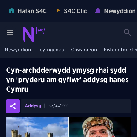
Hafan S4C
S4C Clic
Newyddion
Newyddion
Teyrngedau
Chwaraeon
Eisteddfod Ge
Cyn-archdderwydd ymysg rhai sydd
yn 'pryderu am gyflwr' addysg hanes
Cymru
Addysg
03/06/2026