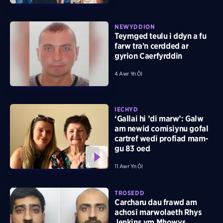
NEWYDDION
Teyrnged teulu i ddyn a fu
farw tra'n cerdded ar
gyrion Caerfyrddin
4 Awr Yn Ôl
IECHYD
‘Gallai hi ’di marw’: Galw
am newid comisiynu gofal
cartref wedi profiad mam-
gu 83 oed
11 Awr Yn Ôl
TROSEDD
Carcharu dau frawd am
achosi marwolaeth Rhys
Jenkins ym Mhowys