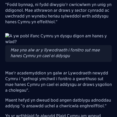
"Fodd bynnag, ni fydd diwygio’r cwricwlwm yn unig yn
ddigonol. Mae athrawon ar draws y sector cynradd ac
uwchradd yn wynebu heriau sylweddol wrth addysgu
hanes Cymru yn effeithiol."
Image
Mae yna alw ar y llywodraeth i fonitro sut mae
hanes Cymru yn cael ei ddysgu
Mae'r academyddion yn galw ar Lywodraeth newydd
Cymru i "gefnogi ymchwil i fonitro a gwerthuso sut
mae hanes Cymru yn cael ei addysgu ar draws ysgolion
a cholegau".
Maent hefyd yn dweud bod angen datblygu adnoddau
addysg "o ansawdd uchel a chwricwla enghreifftiol."
Yn yr wrthblaid fe alwodd Plaid Cymru am wneud