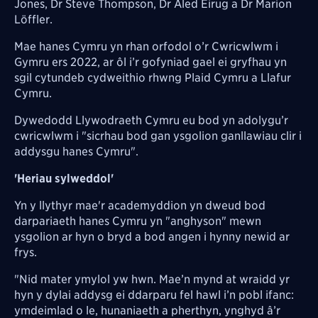
Jones, Dr Steve Thompson, Dr Aled Eirug a Dr Marion
Löffler.
Mae hanes Cymru yn rhan orfodol o’r Cwricwlwm i
Gymru ers 2022, ar ôl i’r gofyniad gael ei gryfhau yn
sgil cytundeb cydweithio rhwng Plaid Cymru a Llafur
Cymru.
Dywedodd Llywodraeth Cymru eu bod yn adolygu’r
cwricwlwm i "sicrhau bod gan ysgolion ganllawiau clir i
addysgu hanes Cymru".
'Heriau sylweddol'
Yn y llythyr mae'r academyddion yn dweud bod
darpariaeth hanes Cymru yn "anghyson" mewn
ysgolion ar hyn o bryd a bod angen i hynny newid ar
frys.
"Nid mater ymylol yw hwn. Mae’n mynd at wraidd yr
hyn y dylai addysg ei ddarparu fel hawl i’n pobl ifanc:
ymdeimlad o le, hunaniaeth a pherthyn, ynghyd â’r