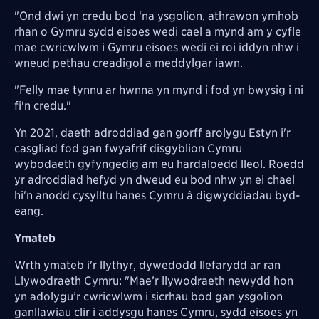
"Ond dwi yn credu bod ‘na ysgolion, athrawon ymhob
rhan o Gymru sydd eisoes wedi cael a mynd am y cyfle
mae cwricwlwm i Gymru eisoes wedi ei roi iddyn nhw i
wneud pethau creadigol a meddylgar iawn.
"Felly mae tynnu ar hwnna yn mynd i fod yn bwysig i ni
fi'n credu."
Yn 2021, daeth adroddiad gan gorff arolygu Estyn i'r
casgliad fod gan fwyafrif disgyblion Cymru
wybodaeth gyfyngedig am eu hardaloedd lleol. Roedd
yr adroddiad hefyd yn dweud eu bod nhw yn ei chael
hi'n anodd cysylltu hanes Cymru â digwyddiadau byd-
eang.
Ymateb
Wrth ymateb i'r llythyr, dywedodd llefarydd ar ran
Llywodraeth Cymru: "Mae’r llywodraeth newydd hon
yn adolygu’r cwricwlwm i sicrhau bod gan ysgolion
ganllawiau clir i addysgu hanes Cymru, sydd eisoes yn