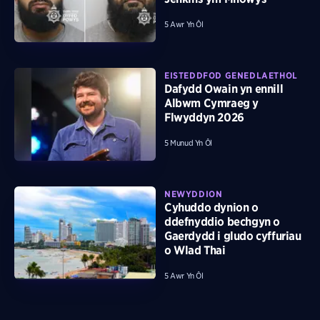
5 Awr Yn Ôl
EISTEDDFOD GENEDLAETHOL
Dafydd Owain yn ennill
Albwm Cymraeg y
Flwyddyn 2026
5 Munud Yn Ôl
NEWYDDION
Cyhuddo dynion o
ddefnyddio bechgyn o
Gaerdydd i gludo cyffuriau
o Wlad Thai
5 Awr Yn Ôl