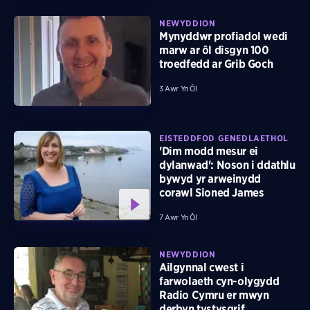
NEWYDDION
Mynyddwr profiadol wedi
marw ar ôl disgyn 100
troedfedd ar Grib Goch
3 Awr Yn Ôl
EISTEDDFOD GENEDLAETHOL
'Dim modd mesur ei
dylanwad': Noson i ddathlu
bywyd yr arweinydd
corawl Sioned James
7 Awr Yn Ôl
NEWYDDION
Ailgynnal cwest i
farwolaeth cyn-olygydd
Radio Cymru er mwyn
derbyn tystysgrif