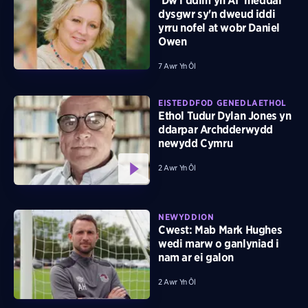
‘Dw i ddim yn AI’ meddai
dysgwr sy'n dweud iddi
yrru nofel at wobr Daniel
Owen
7 Awr Yn Ôl
EISTEDDFOD GENEDLAETHOL
Ethol Tudur Dylan Jones yn
ddarpar Archdderwydd
newydd Cymru
2 Awr Yn Ôl
NEWYDDION
Cwest: Mab Mark Hughes
wedi marw o ganlyniad i
nam ar ei galon
2 Awr Yn Ôl