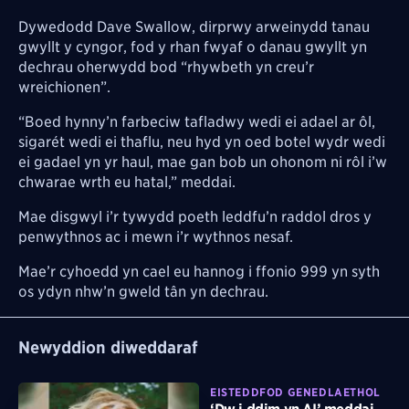
Dywedodd Dave Swallow, dirprwy arweinydd tanau
gwyllt y cyngor, fod y rhan fwyaf o danau gwyllt yn
dechrau oherwydd bod “rhywbeth yn creu’r
wreichionen”.
“Boed hynny’n farbeciw tafladwy wedi ei adael ar ôl,
sigarét wedi ei thaflu, neu hyd yn oed botel wydr wedi
ei gadael yn yr haul, mae gan bob un ohonom ni rôl i’w
chwarae wrth eu hatal,” meddai.
Mae disgwyl i’r tywydd poeth leddfu’n raddol dros y
penwythnos ac i mewn i’r wythnos nesaf.
Mae’r cyhoedd yn cael eu hannog i ffonio 999 yn syth
os ydyn nhw’n gweld tân yn dechrau.
Newyddion diweddaraf
EISTEDDFOD GENEDLAETHOL