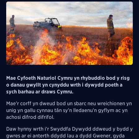
Mae Cyfoeth Naturiol Cymru yn rhybuddio bod y risg
o danau gwyllt yn cynyddu wrth i dywydd poeth a
sych barhau ar draws Cymru.
Mae’r corff yn dweud bod un sbarc neu wreichionen yn
unig yn gallu cynnau tân sy’n lledaenu’n gyflym ac yn
achosi difrod difrifol.
Daw hynny wrth i’r Swyddfa Dywydd ddweud y bydd y
gwres ar ei anterth ddydd Iau a dydd Gwener, gyda