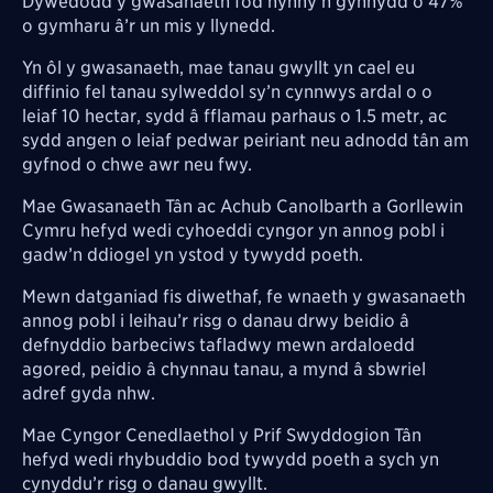
Dywedodd y gwasanaeth fod hynny’n gynnydd o 47%
o gymharu â’r un mis y llynedd.
Yn ôl y gwasanaeth, mae tanau gwyllt yn cael eu
diffinio fel tanau sylweddol sy’n cynnwys ardal o o
leiaf 10 hectar, sydd â fflamau parhaus o 1.5 metr, ac
sydd angen o leiaf pedwar peiriant neu adnodd tân am
gyfnod o chwe awr neu fwy.
Mae Gwasanaeth Tân ac Achub Canolbarth a Gorllewin
Cymru hefyd wedi cyhoeddi cyngor yn annog pobl i
gadw’n ddiogel yn ystod y tywydd poeth.
Mewn datganiad fis diwethaf, fe wnaeth y gwasanaeth
annog pobl i leihau’r risg o danau drwy beidio â
defnyddio barbeciws tafladwy mewn ardaloedd
agored, peidio â chynnau tanau, a mynd â sbwriel
adref gyda nhw.
Mae Cyngor Cenedlaethol y Prif Swyddogion Tân
hefyd wedi rhybuddio bod tywydd poeth a sych yn
cynyddu’r risg o danau gwyllt.