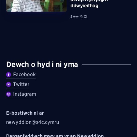
ddwyieithog
5 Awr Yn Ôl
Dewch o hyd i ni yma
Facebook
Twitter
Instagram
E-bostiwch ni ar
newyddion@s4c.cymru
Darganfyddwch mwy am yr ap Newyddion