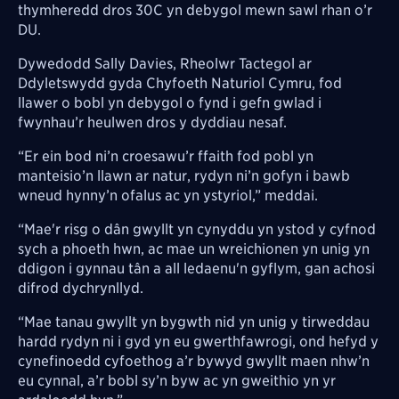
thymheredd dros 30C yn debygol mewn sawl rhan o’r
DU.
Dywedodd Sally Davies, Rheolwr Tactegol ar
Ddyletswydd gyda Chyfoeth Naturiol Cymru, fod
llawer o bobl yn debygol o fynd i gefn gwlad i
fwynhau’r heulwen dros y dyddiau nesaf.
“Er ein bod ni’n croesawu’r ffaith fod pobl yn
manteisio’n llawn ar natur, rydyn ni’n gofyn i bawb
wneud hynny’n ofalus ac yn ystyriol,” meddai.
“Mae'r risg o dân gwyllt yn cynyddu yn ystod y cyfnod
sych a phoeth hwn, ac mae un wreichionen yn unig yn
ddigon i gynnau tân a all ledaenu'n gyflym, gan achosi
difrod dychrynllyd.
“Mae tanau gwyllt yn bygwth nid yn unig y tirweddau
hardd rydyn ni i gyd yn eu gwerthfawrogi, ond hefyd y
cynefinoedd cyfoethog a’r bywyd gwyllt maen nhw’n
eu cynnal, a’r bobl sy’n byw ac yn gweithio yn yr