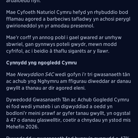
ardaloedd hyn.”
Mae Cyfoeth Naturiol Cymru hefyd yn rhybuddio bod
fflamau agored a barbeciws tafladwy yn achosi perygl
gwirioneddol yn yr amodau presennol.
Mae’r corff yn annog pobl i gael gwared ar unrhyw
sbwriel, gan gynnwys poteli gwydr, mewn modd
cyfrifol, ac i beidio â thaflu sigaréts ar y llawr.
Cynnydd yng ngogledd Cymru
Mae
Newyddion S4C
wedi gofyn i’r tri gwasanaeth tân
ac achub yng Nghymru am ffigurau diweddar ar danau
gwyllt a thanau ar dir agored eleni.
Dywedodd Gwasanaeth Tân ac Achub Gogledd Cymru
ei fod wedi ymateb i un digwyddiad a oedd yn
bodloni’r meini prawf ar gyfer tanau gwyllt, yn ogystal
â 47 o danau glaswelltir, coetir a chnydau yn ystod mis
Mehefin 2026.