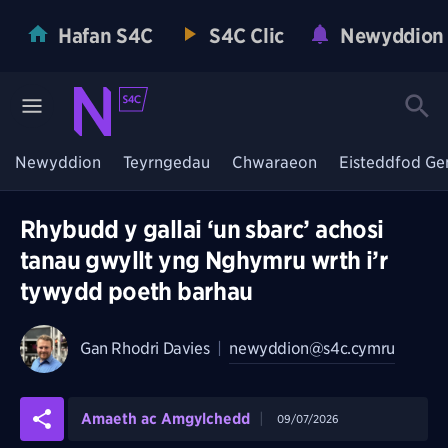
Hafan S4C
S4C Clic
Newyddion
Newyddion
Teyrngedau
Chwaraeon
Eisteddfod Ge
Rhybudd y gallai ‘un sbarc’ achosi
tanau gwyllt yng Nghymru wrth i’r
tywydd poeth barhau
Gan
Rhodri Davies
|
newyddion@s4c.cymru
Amaeth ac Amgylchedd
09/07/2026