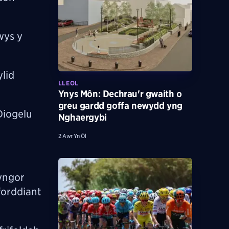
wys y
lid
LLEOL
Ynys Môn: Dechrau'r gwaith o
greu gardd goffa newydd yng
Diogelu
Nghaergybi
2 Awr Yn Ôl
yngor
forddiant