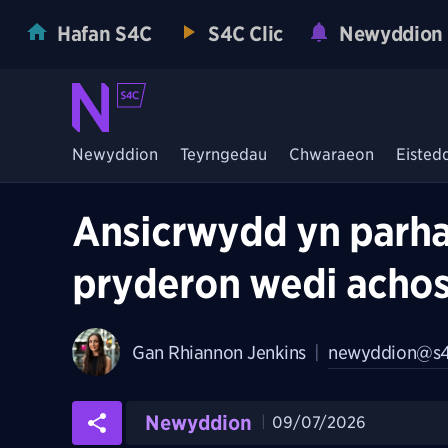
Hafan S4C
S4C Clic
Newyddion
Newyddion
Teyrngedau
Chwaraeon
Eisted
Ansicrwydd yn parha
pryderon wedi achos
Gan
Rhiannon Jenkins
|
newyddion@s4
Newyddion
09/07/2026