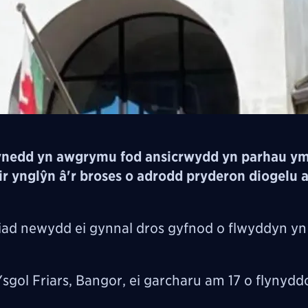
ynedd yn awgrymu fod
ansicrwydd yn parhau ym
ir ynglŷn â'r broses o adrodd pryderon diogelu 
diad newydd ei gynnal dros gyfnod o flwyddyn yn
sgol Friars, Bangor, ei garcharu am 17 o flynyd