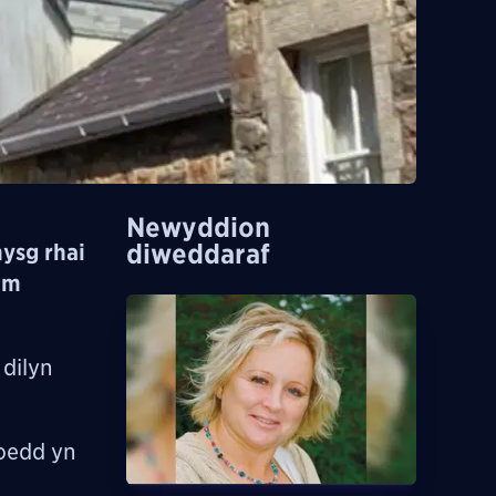
Newyddion
diweddaraf
ysg rhai
am
 dilyn
doedd yn