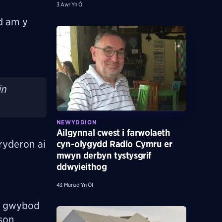
3 Awr Yn Ôl
d am y
in
NEWYDDION
Ailgynnal cwest i farwolaeth
ryderon ai
cyn-olygydd Radio Cymru er
mwyn derbyn tystysgrif
ddwyieithog
44 Munud Yn Ôl
yn gwybod
rson