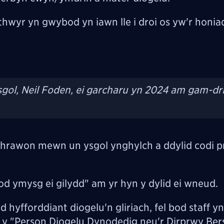
yr yn gwybod yn iawn lle i droi os yw'r honia
sgol, Neil Foden, ei garcharu yn 2024 am gam-dr
hrawon mewn un ysgol ynghylch a ddylid codi p
od ymysg ei gilydd" am yr hyn y dylid ei wneud.
 hyfforddiant diogelu'n gliriach, fel bod staff 
at y "Person Diogelu Dynodedig neu'r Dirprwy Be