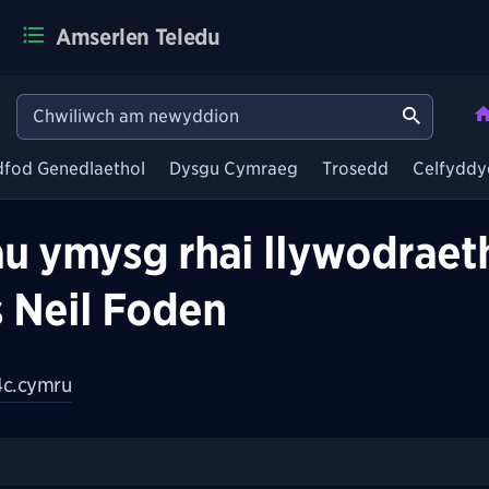
Amserlen Teledu
dfod Genedlaethol
Dysgu Cymraeg
Trosedd
Celfyddy
u ymysg rhai llywodrae
 Neil Foden
c.cymru