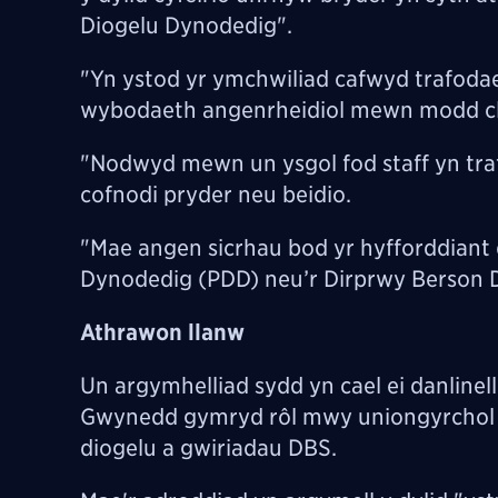
Diogelu Dynodedig".
"Yn ystod yr ymchwiliad cafwyd trafoda
wybodaeth angenrheidiol mewn modd clir
"Nodwyd mewn un ysgol fod staff yn traf
cofnodi pryder neu beidio.
"Mae angen sicrhau bod yr hyfforddiant di
Dynodedig (PDD) neu’r Dirprwy Berson 
Athrawon llanw
Un argymhelliad sydd yn cael ei danlinel
Gwynedd gymryd rôl mwy uniongyrchol w
diogelu a gwiriadau DBS.