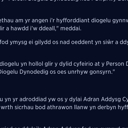
ethau am yr angen i’r hyfforddiant diogelu gynn
 a hawdd i’w ddeall," meddai.
od ymysg ei gilydd os nad oeddent yn siŵr a ddy
ogelu yn hollol glir y dylid cyfeirio at y Person 
Diogelu Dynodedig os oes unrhyw gonsyrn."
lu yn yr adroddiad yw os y dylai
Adran Addysg C
rth sicrhau bod athrawon llanw yn derbyn hyf