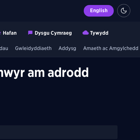
English
Hafan
Dysgu Cymraeg
Tywydd
dau
Gwleidyddiaeth
Addysg
Amaeth ac Amgylchedd
thwyr am adrodd