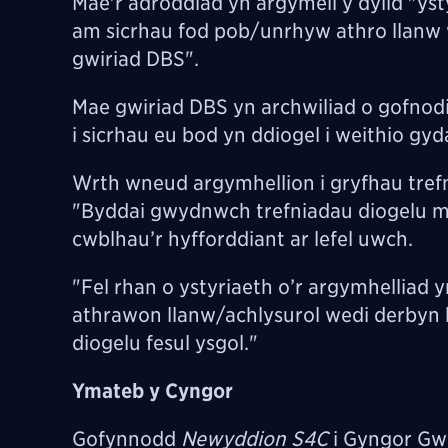
Mae'r adroddiad yn argymell y dylid "
yst
am sicrhau fod pob/unrhyw athro llanw 
gwiriad DBS".
Mae gwiriad DBS yn archwiliad o gofnodi
i sicrhau eu bod yn ddiogel i weithio gyd
Wrth wneud argymhellion i gryfhau tre
"Byddai gwydnwch trefniadau diogelu me
cwblhau’r hyfforddiant ar lefel uwch.
"Fel rhan o ystyriaeth o’r argymhelliad y
athrawon llanw/achlysurol wedi derbyn 
diogelu fesul ysgol."
Ymateb y Cyngor
Gofynnodd
Newyddion S4C
i Gyngor Gwy