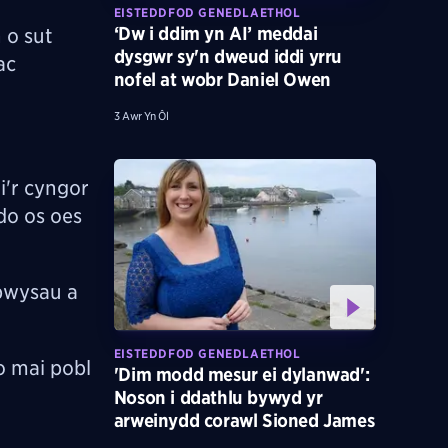
EISTEDDFOD GENEDLAETHOL
‘Dw i ddim yn AI’ meddai
 o sut
dysgwr sy'n dweud iddi yrru
ac
nofel at wobr Daniel Owen
3 Awr Yn Ôl
i'r cyngor
do os oes
pwysau a
EISTEDDFOD GENEDLAETHOL
o mai pobl
'Dim modd mesur ei dylanwad':
Noson i ddathlu bywyd yr
arweinydd corawl Sioned James