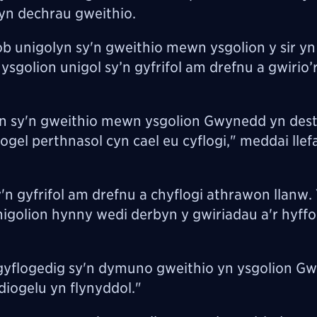
cyn dechrau gweithio.
b unigolyn sy'n gweithio mewn ysgolion y sir y
ysgolion unigol sy’n gyfrifol am drefnu a gwirio’
yn sy'n gweithio mewn ysgolion Gwynedd yn des
iogel perthnasol cyn cael eu cyflogi," meddai llef
y'n gyfrifol am drefnu a chyflogi athrawon llanw.
nigolion hynny wedi derbyn y gwiriadau a'r hyff
gyflogedig sy'n dymuno gweithio yn ysgolion G
diogelu yn flynyddol."