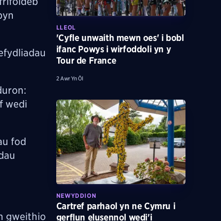
frifoldeb
byn
LLEOL
'Cyfle unwaith mewn oes' i bobl
ifanc Powys i wirfoddoli yn y
efydliadau
Tour de France
2 Awr Yn Ôl
duron:
f wedi
au fod
adau
NEWYDDION
Cartref parhaol yn ne Cymru i
n gweithio
gerflun elusennol wedi'i