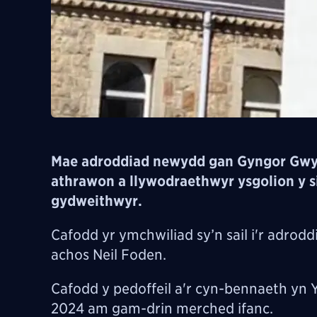
Mae adroddiad newydd gan Gyngor Gw
athrawon a llywodraethwyr ysgolion y s
gydweithwyr.
Cafodd yr ymchwiliad sy’n sail i'r adrod
achos Neil Foden.
Cafodd y pedoffeil a'r cyn-bennaeth yn Y
2024 am gam-drin merched ifanc.