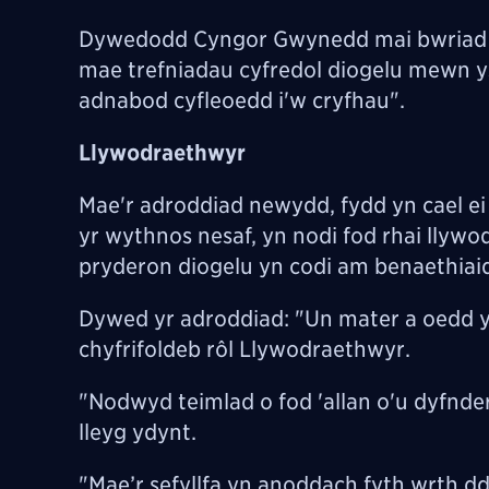
Dywedodd Cyngor Gwynedd mai bwriad y 
mae trefniadau cyfredol diogelu mewn y
adnabod cyfleoedd i'w cryfhau".
Llywodraethwyr
Mae'r adroddiad newydd, fydd yn cael ei
yr wythnos nesaf, yn nodi fod rhai llywod
pryderon diogelu yn codi am benaethiaid
Dywed yr adroddiad: "Un mater a oedd 
chyfrifoldeb rôl Llywodraethwyr.
"Nodwyd teimlad o fod 'allan o'u dyfnder
lleyg ydynt.
"Mae’r sefyllfa yn anoddach fyth wrth 