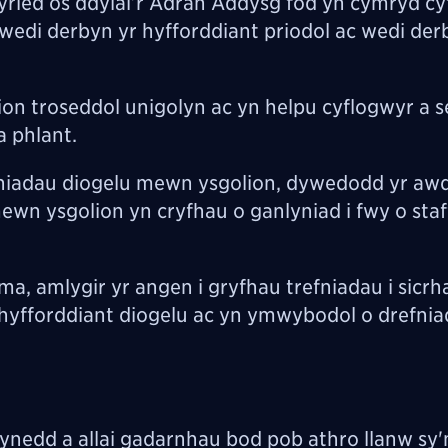
yried os ddylai’r Adran Addysg fod yn cymryd cy
wedi derbyn yr hyfforddiant priodol ac wedi der
on troseddol unigolyn ac yn helpu cyflogwyr a s
a phlant.
fniadau diogelu mewn ysgolion, dywedodd yr aw
wn ysgolion yn cryfhau o ganlyniad i fwy o staf
ma, amlygir yr angen i gryfhau trefniadau i sicrh
hyfforddiant diogelu ac yn ymwybodol o drefni
nedd a allai gadarnhau bod pob athro llanw sy'