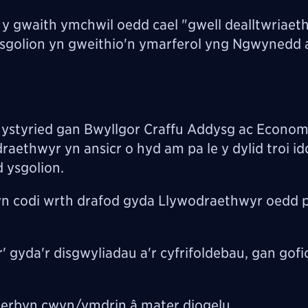
gwaith ymchwil oedd cael "gwell dealltwriaeth
sgolion yn gweithio'n ymarferol yng Ngwynedd 
 ystyried gan Bwyllgor Craffu Addysg ac Econom
raethwyr yn ansicr o hyd am pa le y dylid troi id
 ysgolion.
yn codi wrth drafod gyda Llywodraethwyr oedd 
' gyda'r disgwyliadau a'r cyfrifoldebau, gan gofi
dderbyn cwyn/ymdrin â mater diogelu.