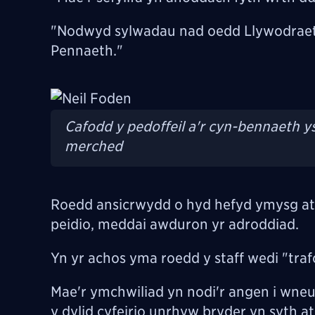
"Nodwyd sylwadau nad oedd Llywodraethw
Pennaeth."
Image
Cafodd y pedoffeil a'r cyn-bennaeth y
merched
Roedd ansicrwydd o hyd hefyd ymysg at
peidio, meddai awduron yr adroddiad.
Yn yr achos yma roedd y staff wedi "traf
Mae'r ymchwiliad yn nodi'r angen i wneud
y dylid cyfeirio unrhyw bryder yn syth 