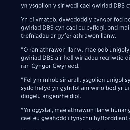
yn ysgolion y sir wedi cael gwiriad DBS 
Yn ei ymateb, dywedodd y cyngor fod po
gwiriad DBS cyn cael eu cyflogi, ond mai 
trefniadau ar gyfer athrawon llanw.
"O ran athrawon llanw, mae pob unigol
gwiriad DBS a'r holl wiriadau recriwtio d
ran Cyngor Gwynedd.
"Fel ym mhob sir arall, ysgolion unigol s
sydd hefyd yn gyfrifol am wirio bod yr u
diogelu angenrheidiol.
"Yn ogystal, mae athrawon llanw hunan
cael eu gwahodd i fynychu hyfforddiant 