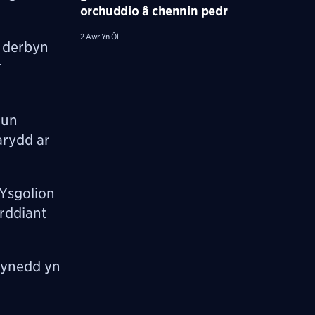
orchuddio â chennin pedr
2 Awr Yn Ôl
n derbyn
r
tun
arydd ar
 Ysgolion
orddiant
wynedd yn