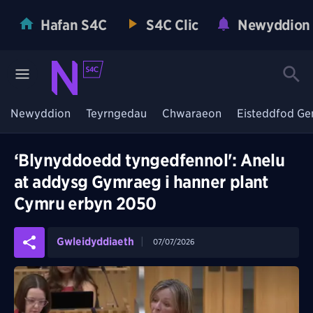
Hafan S4C
S4C Clic
Newyddion
Newyddion
Teyrngedau
Chwaraeon
Eisteddfod Ge
‘Blynyddoedd tyngedfennol': Anelu
at addysg Gymraeg i hanner plant
Cymru erbyn 2050
Gwleidyddiaeth
07/07/2026