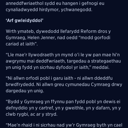
anneddfwriaethol sydd eu hangen i gefnogi eu
cynaliadwyedd hirdymor, ychwanegodd.
‘Arf gwleidyddol’
Wrth ymateb, dywedodd llefarydd Reform dros y
Gymraeg, Helen Jenner, nad oedd “modd gorfodi
cariad at iaith”.
“Lle mae’r llywodraeth yn mynd o’i le yw pan mae hi’n
awgrymu mai deddfwriaeth, targedau a strategaethau
yn unig fydd yn sicrhau dyfodol yr iaith,” meddai.
“Ni allwn orfodi pobl i garu iaith - ni allwn ddeddfu
brwdfrydedd. Ni allwn greu cymunedau Cymraeg drwy
dargedau yn unig.
“Bydd y Gymraeg yn ffynnu pan fydd pobl yn dewis ei
defnyddio yn y cartref, yn y gweithle, yn y dafarn, yn y
clwb rygbi, ac ar y stryd.
“Mae’n rhaid i ni sicrhau nad yw’r Gymraeg byth yn cael