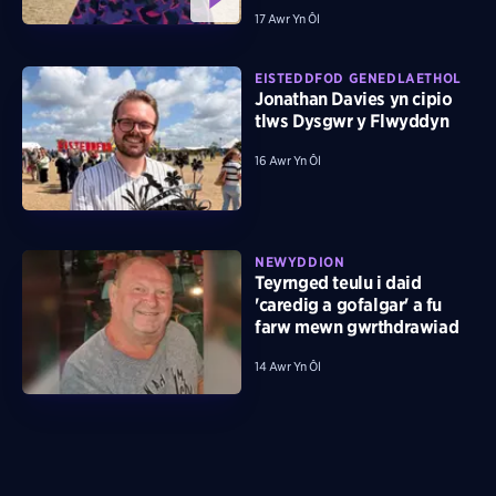
17 Awr Yn Ôl
EISTEDDFOD GENEDLAETHOL
Jonathan Davies yn cipio
tlws Dysgwr y Flwyddyn
16 Awr Yn Ôl
NEWYDDION
Teyrnged teulu i daid
'caredig a gofalgar' a fu
farw mewn gwrthdrawiad
14 Awr Yn Ôl