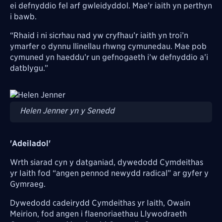
ei defnyddio fel arf gwleidyddol. Mae’r iaith yn perthyn
i bawb.
“Rhaid i ni sicrhau nad yw cryfhau’r iaith yn troi’n
ymarfer o dynnu llinellau rhwng cymunedau. Mae pob
cymuned yn haeddu’r un gefnogaeth i’w defnyddio a’i
datblygu.”
Image
Helen Jenner yn y Senedd
'Adeiladol'
Wrth siarad cyn y datganiad, dywedodd Cymdeithas
yr Iaith fod “angen pennod newydd radical” ar gyfer y
Gymraeg.
Dywedodd cadeirydd Cymdeithas yr Iaith, Owain
Meirion, fod angen i flaenoriaethau Llywodraeth