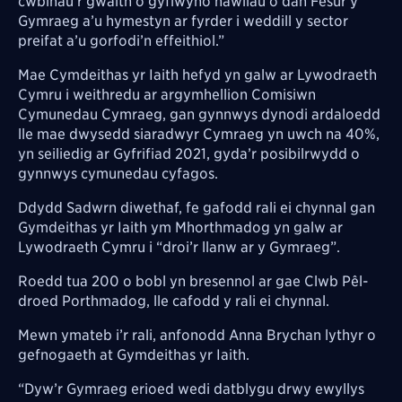
cwblhau’r gwaith o gyflwyno hawliau o dan Fesur y
Gymraeg a’u hymestyn ar fyrder i weddill y sector
preifat a’u gorfodi’n effeithiol.”
Mae Cymdeithas yr Iaith hefyd yn galw ar Lywodraeth
Cymru i weithredu ar argymhellion Comisiwn
Cymunedau Cymraeg, gan gynnwys dynodi ardaloedd
lle mae dwysedd siaradwyr Cymraeg yn uwch na 40%,
yn seiliedig ar Gyfrifiad 2021, gyda’r posibilrwydd o
gynnwys cymunedau cyfagos.
Ddydd Sadwrn diwethaf, fe gafodd rali ei chynnal gan
Gymdeithas yr Iaith ym Mhorthmadog yn galw ar
Lywodraeth Cymru i “droi’r llanw ar y Gymraeg”.
Roedd tua 200 o bobl yn bresennol ar gae Clwb Pêl-
droed Porthmadog, lle cafodd y rali ei chynnal.
Mewn ymateb i’r rali, anfonodd Anna Brychan lythyr o
gefnogaeth at Gymdeithas yr Iaith.
“Dyw’r Gymraeg erioed wedi datblygu drwy ewyllys