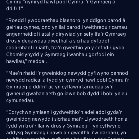
Cymru “gymryd hawl pobl Cymru i’r Gymraeg o
ddifrif”.
“Roedd llywodraethau blaenorol yn ddigon parod â
geiriau cynnes, ond yn llai parod i weithredu’r camau
angenrheidiol i atal y dirywiad yn sefyllfa’r Gymraeg
dros y degawdau diwethaf a sicrhau dyfodol
cadarnhaol i’r iaith, tra’n gweithio yn y cefndir gyda
Chomisiynydd y Gymraeg i wanhau gorfodi ein
hawliau,” meddai.
“Mae’n rhaid i’r gweinidog newydd gyflwyno pennod
newydd radical a fydd yn cymryd hawl pobl Cymru i’r
Gymraeg o ddifrif ac yn cyflawni targedau sy’n
gwneud gwahaniaeth go iawn bob dydd i bobl yn eu
cymunedau.
“Edrychwn ymlaen i gydweithio’n adeiladol gyda’r
gweinidog newydd i sicrhau mai’r Llywodraeth hon a
fydd yn troi’r llanw dros y Gymraeg – yn cyflwyno
addysg Gymraeg i bawb a’r gweithlu i’w darparu, yn