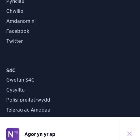
Pynciau
Chwilio
Amdanom ni
Facebook
Twitter
S4C
Gwefan S4C
Cysylltu
Polisi preifatrwydd
Telerau ac Amodau
Agor yn yr ap