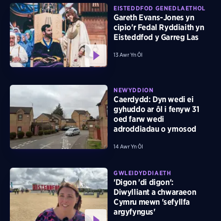
EISTEDDFOD GENEDLAETHOL
Gareth Evans-Jones yn
cipio'r Fedal Ryddiaith yn
Eisteddfod y Garreg Las
13 Awr Yn Ôl
NEWYDDION
Caerdydd: Dyn wedi ei
gyhuddo ar ôl i fenyw 31
oed farw wedi
adroddiadau o ymosod
14 Awr Yn Ôl
GWLEIDYDDIAETH
'Digon 'di digon':
Diwylliant a chwaraeon
Cymru mewn 'sefyllfa
argyfyngus'