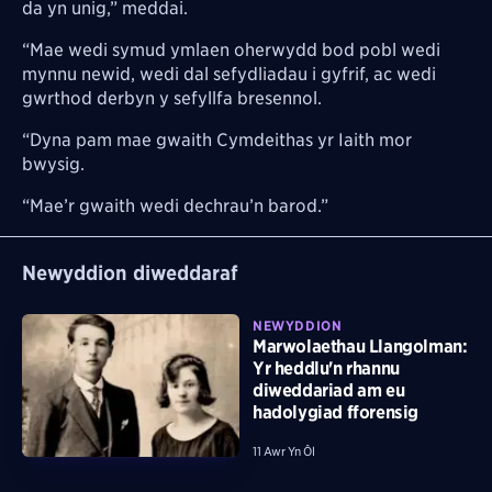
da yn unig,” meddai.
“Mae wedi symud ymlaen oherwydd bod pobl wedi
mynnu newid, wedi dal sefydliadau i gyfrif, ac wedi
gwrthod derbyn y sefyllfa bresennol.
“Dyna pam mae gwaith Cymdeithas yr Iaith mor
bwysig.
“Mae’r gwaith wedi dechrau’n barod.”
Newyddion diweddaraf
NEWYDDION
Marwolaethau Llangolman:
Yr heddlu'n rhannu
diweddariad am eu
hadolygiad fforensig
11 Awr Yn Ôl