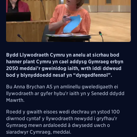
Bydd Llywodraeth Cymru yn anelu at sicrhau bod
hanner plant Cymru yn cael addysg Gymraeg erbyn
2050 meddai’r gweinidog iaith, wrth iddi ddweud
bod y blynyddoedd nesaf yn “dyngedfennol”.
Bu Anna Brychan AS yn amlinellu gweledigaeth ei
llywodraeth ar gyfer hybu’r iaith yn y Senedd ddydd
Mawrth.
Roedd y gwaith eisoes wedi dechrau yn ystod 100
diwrnod cyntaf y llywodraeth newydd i gryfhau’r
Gymraeg mewn ardaloedd â dwysedd uwch o
siaradwyr Cymraeg, meddai.