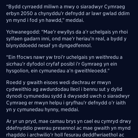
“Bydd cyrraedd miliwn a mwy o siaradwyr Cymraeg
erbyn 2050 a chynyddu’r defnydd ar lawr gwlad ddim
yn mynd i fod yn hawdd,” meddai.
Ychwanegodd: “Mae’r ewyllys da a’r uchelgais yn rhoi
sylfaen gadarn inni, ond mae’r heriau’n real, a bydd y
blynyddoedd nesaf yn dyngedfennol.
“Ein ffocws nawr yw troi’r uchelgais yn weithredu a
sicrhau’r dyfodol cryfaf posibl i’r Gymraeg yn ein
hysgolion, ein cymunedau a’n gweithleoedd."
Roedd y gwaith eisoes wedi dechrau er mwyn
cydweithio ag awdurdodau lleol i bennu sut y dylid
dynodi cymunedau sydd â dwysedd uwch o siaradwyr
Cymraeg er mwyn helpu i gryfhau’r defnydd o’r iaith
yn y cymunedau hynny, meddai.
Ar yr un pryd, mae camau brys yn cael eu cymryd drwy
ddefnyddio pwerau presennol ac mae gwaith yn mynd
rhagddo i archwilio’r holl fesurau deddfwriaethol ac