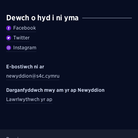
Dewch o hyd i ni yma
Facebook
Twitter
Instagram
E-bostiwch ni ar
newyddion@s4c.cymru
Darganfyddwch mwy am yr ap Newyddion
Lawrlwythwch yr ap