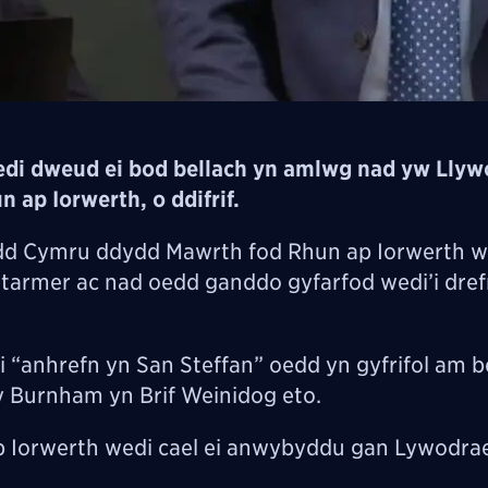
i dweud ei bod bellach yn amlwg nad yw Llyw
ap Iorwerth, o ddifrif.
dd Cymru ddydd Mawrth
fod Rhun ap Iorwerth w
Starmer ac nad oedd ganddo gyfarfod wedi’i dref
“anhrefn yn San Steffan” oedd yn gyfrifol am be
 Burnham yn Brif Weinidog eto.
Iorwerth wedi cael ei anwybyddu gan Lywodrae