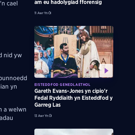
am eu hadolygiad fforensig
'n cael
11 Awr Yn Ôl
d nid yw
o bunnoedd
EISTEDDFOD GENEDLAETHOL
rian yn
Gareth Evans-Jones yn cipio'r
Fedal Ryddiaith yn Eisteddfod y
Garreg Las
n a welwn
13 Awr Yn Ôl
iadau