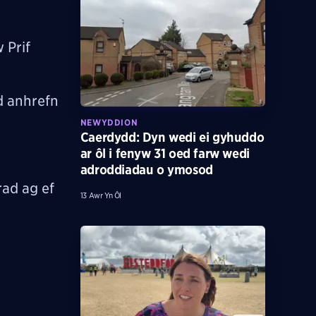
 Prif
d anhrefn
NEWYDDION
Caerdydd: Dyn wedi ei gyhuddo
ar ôl i fenyw 31 oed farw wedi
adroddiadau o ymosod
rad ag ef
13 Awr Yn Ôl