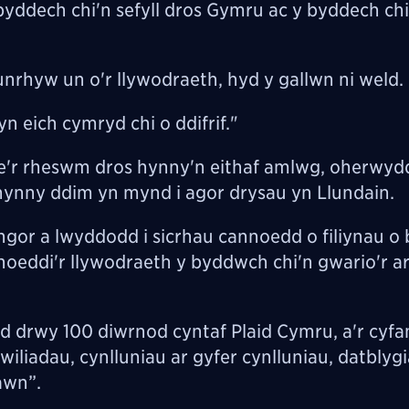
yddech chi'n sefyll dros Gymru ac y byddech chi
nrhyw un o'r llywodraeth, hyd y gallwn ni weld.
 eich cymryd chi o ddifrif."
'r rheswm dros hynny'n eithaf amlwg, oherwyd
ynny ddim yn mynd i agor drysau yn Llundain.
ngor a lwyddodd i sicrhau cannoedd o filiynau 
gyhoeddi'r llywodraeth y byddwch chi'n gwario'r a
 drwy 100 diwrnod cyntaf Plaid Cymru, a'r cyfa
iliadau, cynlluniau ar gyfer cynlluniau, datblyg
awn”.