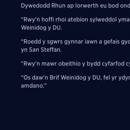
Dywedodd Rhun ap Iorwerth eu bod ond 
“Rwy'n hoffi rhoi atebion sylweddol ym
Weinidog y DU.
“Roedd y sgwrs gynnar iawn a gefais gy
yn San Steffan.
“Rwy'n mawr obeithio y bydd cyfarfod
“Os daw'n Brif Weinidog y DU, fel yr ydy
amdano.”