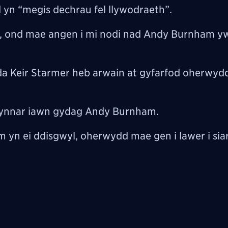
yn “megis dechrau fel llywodraeth”.
a, ond mae angen i mi nodi nad Andy Burnham yw
da Keir Starmer heb arwain at gyfarfod oherwyd
 cynnar iawn gydag Andy Burnham.
m yn ei ddisgwyl, oherwydd mae gen i lawer i sia