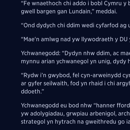
“Fe wnaethoch chi addo i bobl Cymru y b
gwell bargen gan Lundain,” meddai.
“Ond dydych chi ddim wedi cyfarfod ag u
“Mae'n amlwg nad yw llywodraeth y DU yn
Ychwanegodd: “Dydyn nhw ddim, ac mae
mynnu arian ychwanegol yn unig, dydy h
“Rydw i’n gwybod, fel cyn-arweinydd cy
ar gyfer seilwaith, fod yn rhaid i chi ar
ddoeth.”
Ychwanegodd eu bod nhw “hanner ffordd
yw adolygiadau, grwpiau arbenigol, archw
strategol yn hytrach na gweithredu go i