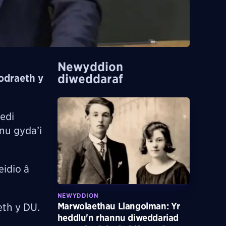
Newyddion
diweddaraf
odraeth y
edi
nu gyda’i
idio â
NEWYDDION
Marwolaethau Llangolman: Yr
th y DU.
heddlu'n rhannu diweddariad