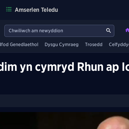
Amserlen Teledu
dfod Genedlaethol
Dysgu Cymraeg
Trosedd
Celfyddy
im yn cymryd Rhun ap Ior