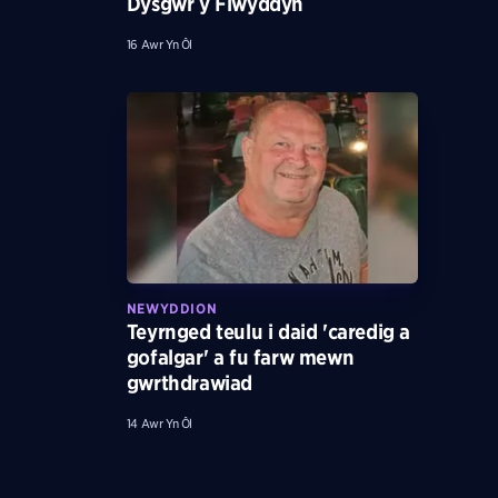
Dysgwr y Flwyddyn
16 Awr Yn Ôl
NEWYDDION
Teyrnged teulu i daid 'caredig a
gofalgar' a fu farw mewn
gwrthdrawiad
14 Awr Yn Ôl