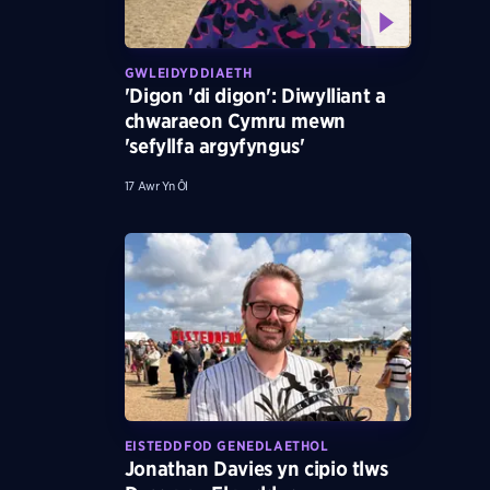
GWLEIDYDDIAETH
'Digon 'di digon': Diwylliant a
chwaraeon Cymru mewn
'sefyllfa argyfyngus'
17 Awr Yn Ôl
EISTEDDFOD GENEDLAETHOL
Jonathan Davies yn cipio tlws