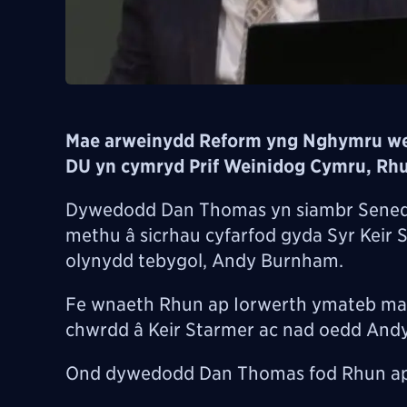
Mae arweinydd Reform yng Nghymru wed
DU yn cymryd Prif Weinidog Cymru, Rhun 
Dywedodd Dan Thomas yn siambr Sene
methu â sicrhau cyfarfod gyda Syr Keir 
olynydd tebygol, Andy Burnham.
Fe wnaeth Rhun ap Iorwerth ymateb mai 
chwrdd â Keir Starmer ac nad oedd Andy
Ond dywedodd Dan Thomas fod Rhun ap 