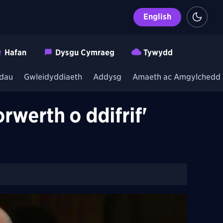
English
Hafan
Dysgu Cymraeg
Tywydd
dau
Gwleidyddiaeth
Addysg
Amaeth ac Amgylchedd
werth o ddifrif'