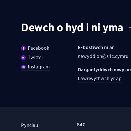
Dewch o hyd i ni yma
E-bostiwch ni ar
Facebook
newyddion@s4c.cymru
Twitter
Instagram
Darganfyddwch mwy am
Lawrlwythwch yr ap
S4C
Pynciau