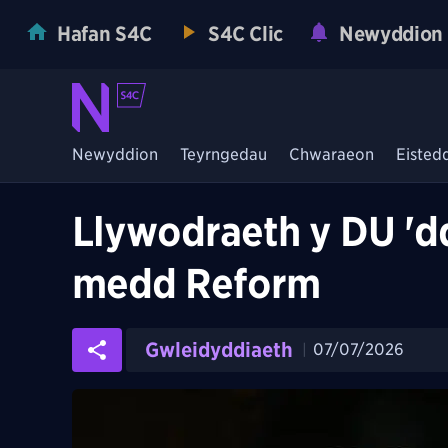
Hafan S4C
S4C Clic
Newyddion
Newyddion
Teyrngedau
Chwaraeon
Eisted
Llywodraeth y DU 'dd
medd Reform
Gwleidyddiaeth
07/07/2026