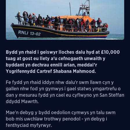
Bydd yn rhaid i geiswyr lloches dalu hyd at £10,000
tuag at gost eu llety a'u cefnogaeth unwaith y
byddant yn dechrau ennill arian, meddai’r
Ysgrifennydd Cartref Shabana Mahmood.
Fe fydd yn rhaid iddyn nhw dalu'r swm llawn cyn y
gallen nhw fod yn gymwys i gael statws ymgartrefu o
dan y mesurau fydd yn cael eu cyflwyno yn San Steffan
ddydd Mawrth.
Mae'n debyg y bydd oedolion cymwys yn talu swm
bob mis uwchlaw trothwy penodol - yn debyg i
fenthyciad myfyrwyr.