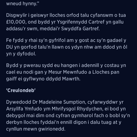
wneud hynny.”
Disgwylir i geiswyr lloches orfod talu cyfanswm o tua
£10,000, ond bydd yr Ysgrifennydd Cartref yn gallu
addasu’r swm, meddai’r Swyddfa Gartref.
Fe fydd y rhai sy’n gyfrifol am y gost ac sy’n gadael y
DU yn gorfod talu’n llawn os ydyn nhw am ddod yn ôl
yn y dyfodol.
Bydd y pwerau sydd eu hangen i adennill y costau yn
cael eu nodi gan y Mesur Mewnfudo a Lloches pan
gaiff ei gyflwyno ddydd Mawrth.
'Creulondeb'
Dywedodd Dr Madeleine Sumption, cyfarwyddwr yr
Arsyllfa Ymfudo ym Mhrifysgol Rhydychen, ei bod yn
debygol mai dim ond cyfran gymharol fach o bobl sy'n
derbyn lloches fyddai'n ennill digon i dalu tuag at y
cynllun mewn gwirionedd.