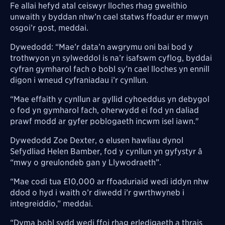
Fe allai hefyd atal ceiswyr lloches rhag gweithio
unwaith y byddan nhw’n cael statws ffoadur er mwyn
osgoi’r gost, meddai.
Dywedodd: “Mae’r data’n awgrymu oni bai bod y
trothwyon yn sylweddol is na’r isafswm cyflog, byddai
cyfran gymharol fach o bobl sy’n cael lloches yn ennill
digon i wneud cyfraniadau i’r cynllun.
“Mae effaith y cynllun ar gyllid cyhoeddus yn debygol
o fod yn gymharol fach, oherwydd ei fod yn daliad
prawf modd ar gyfer poblogaeth incwm isel iawn."
Dywedodd Zoe Dexter, o elusen hawliau dynol
Sefydliad Helen Bamber, fod y cynllun yn gyfystyr â
“mwy o greulondeb gan y Llywodraeth”.
“Mae codi tua £10,000 ar ffoaduriaid wedi iddyn nhw
ddod o hyd i waith o’r diwedd i’r gwrthwyneb i
integreiddio,” meddai.
“Dyma bobl sydd wedi ffoi rhag erledigaeth a thrais