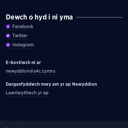
Dewch o hyd i ni yma
Facebook
Twitter
Instagram
E-bostiwch ni ar
newyddion@s4c.cymru
Darganfyddwch mwy am yr ap Newyddion
Lawrlwythwch yr ap