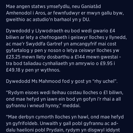
Mae angen statws ymsefydlu, neu Ganiatâd
Amhenodol i Aros, ar fewnfudwyr er mwyn gallu byw,
gweithio ac astudio'n barhaol yn y DU.
Dywedodd y Llywodraeth eu bod wedi gwario £4
biliwn ar lety a chefnogaeth i geiswyr lloches y llynedd,
ac mae'r Swyddfa Gartref yn amcangyfrif mai cost
gyfartalog y pen y noson o letya ceiswyr lloches yw
£23.25 mewn llety dosbarthu a £144 mewn gwestai -
tra bod taliadau cynhaliaeth yn amrywio o £9.95 i
£49.18 y pen yr wythnos.
Dywedodd Ms Mahmood fod y gost yn “rhy uchel”.
“Rydym eisoes wedi lleihau costau lloches o £1 biliwn,
ond mae hefyd yn iawn ein bod yn gofyn i’r rhai a all
gyfrannu i wneud hynny,” meddai.
“Mae derbyn cymorth lloches yn hawl, ond mae hefyd
yn gyfrifoldeb. Unwaith y gall pobl gyfrannu ac ad-
dalu haelioni pobl Prydain, rydym yn disgwyl iddynt