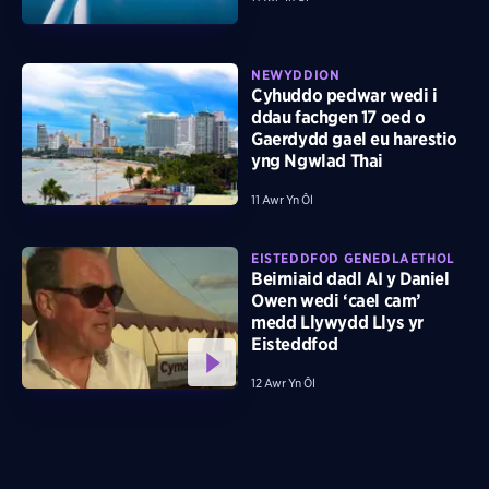
NEWYDDION
Cyhuddo pedwar wedi i
ddau fachgen 17 oed o
Gaerdydd gael eu harestio
yng Ngwlad Thai
11 Awr Yn Ôl
EISTEDDFOD GENEDLAETHOL
Beirniaid dadl AI y Daniel
Owen wedi ‘cael cam’
medd Llywydd Llys yr
Eisteddfod
12 Awr Yn Ôl