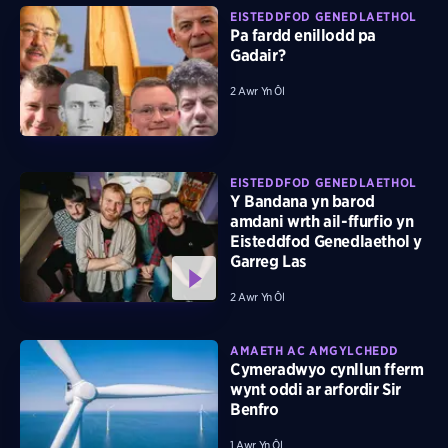
EISTEDDFOD GENEDLAETHOL
Pa fardd enillodd pa
Gadair?
2 Awr Yn Ôl
EISTEDDFOD GENEDLAETHOL
Y Bandana yn barod
amdani wrth ail-ffurfio yn
Eisteddfod Genedlaethol y
Garreg Las
2 Awr Yn Ôl
AMAETH AC AMGYLCHEDD
Cymeradwyo cynllun fferm
wynt oddi ar arfordir Sir
Benfro
1 Awr Yn Ôl