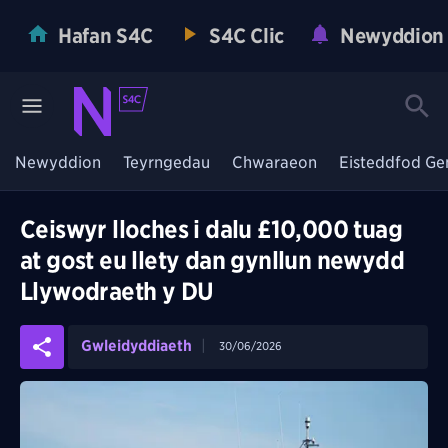
Hafan S4C
S4C Clic
Newyddion
Newyddion
Teyrngedau
Chwaraeon
Eisteddfod Ge
Ceiswyr lloches i dalu £10,000 tuag
at gost eu llety dan gynllun newydd
Llywodraeth y DU
Gwleidyddiaeth
30/06/2026