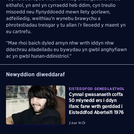
eithafol, yn aml yn cyrraedd heb ddim, cyn treulio
misoedd neu flynyddoedd mewn llety gorlawn,
adfeiliedig, weithiau’n wynebu brawychu a
phrotestiadau treisgar y tu allan i’r lleoedd y maent yn
eu cartrefu.
“Mae rhoi baich dyled arnyn nhw wrth iddyn nhw
ddechrau ailadeiladu eu bywydau yn gwbl anghyfiawn
ac yn gwbl hunan-ddinistriol.”
Newyddion diweddaraf
EISTEDDFOD GENEDLAETHOL
Cynnal gwasanaeth coffa
50 mlynedd ers i ddyn
ifanc farw wrth gerdded i
Eisteddfod Aberteifi 1976
2 Awr Yn Ôl