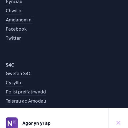
Pynciau
Chwilio
Amdanom ni
Facebook
Twitter
S4C
Gwefan S4C
Cysylltu
Polisi preifatrwydd
Telerau ac Amodau
Agor yn yr ap