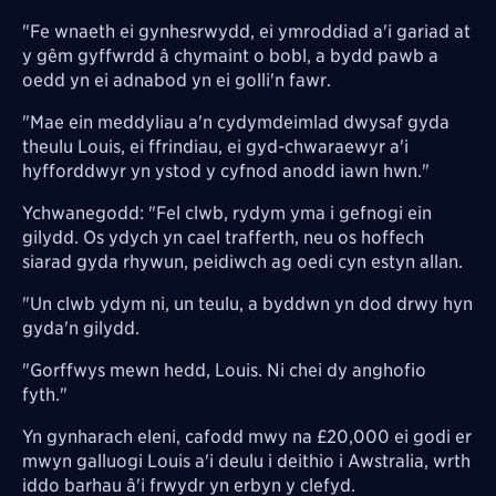
"Fe wnaeth ei gynhesrwydd, ei ymroddiad a'i gariad at
y gêm gyffwrdd â chymaint o bobl, a bydd pawb a
oedd yn ei adnabod yn ei golli'n fawr.
"Mae ein meddyliau a'n cydymdeimlad dwysaf gyda
theulu Louis, ei ffrindiau, ei gyd-chwaraewyr a'i
hyfforddwyr yn ystod y cyfnod anodd iawn hwn."
Ychwanegodd: "Fel clwb, rydym yma i gefnogi ein
gilydd. Os ydych yn cael trafferth, neu os hoffech
siarad gyda rhywun, peidiwch ag oedi cyn estyn allan.
"Un clwb ydym ni, un teulu, a byddwn yn dod drwy hyn
gyda'n gilydd.
"Gorffwys mewn hedd, Louis. Ni chei dy anghofio
fyth."
Yn gynharach eleni, cafodd mwy na £20,000 ei godi er
mwyn galluogi Louis a'i deulu i deithio i Awstralia, wrth
iddo barhau â'i frwydr yn erbyn y clefyd.