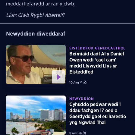
meddai llefarydd ar ran y clwb.
Llun: Clwb Rygbi Aberteifi
Newyddion diweddaraf
EISTEDDFOD GENEDLAETHOL
Beirniaid dadl AI y Daniel
Owen wedi ‘cael cam’
medd Llywydd Llys yr
Eisteddfod
10 Awr Yn Ôl
NEWYDDION
Cyhuddo pedwar wedi i
ddau fachgen 17 oed o
Gaerdydd gael eu harestio
yng Ngwlad Thai
8 Awr Yn Ôl