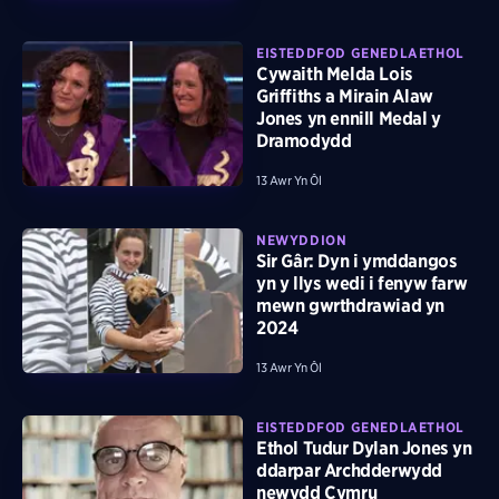
EISTEDDFOD GENEDLAETHOL
Cywaith Melda Lois
Griffiths a Mirain Alaw
Jones yn ennill Medal y
Dramodydd
13 Awr Yn Ôl
NEWYDDION
Sir Gâr: Dyn i ymddangos
yn y llys wedi i fenyw farw
mewn gwrthdrawiad yn
2024
13 Awr Yn Ôl
EISTEDDFOD GENEDLAETHOL
Ethol Tudur Dylan Jones yn
ddarpar Archdderwydd
newydd Cymru