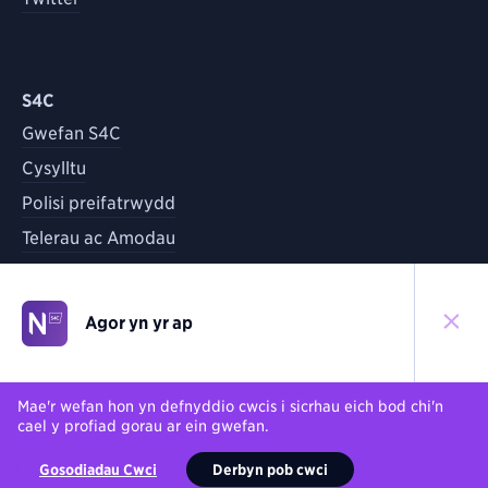
S4C
Gwefan S4C
Cysylltu
Polisi preifatrwydd
Telerau ac Amodau
Agor yn yr ap
©
2026
S4C
Yn ôl i'r brig
Mae'r wefan hon yn defnyddio cwcis i sicrhau eich bod chi'n
cael y profiad gorau ar ein gwefan.
Gosodiadau Cwci
Derbyn pob cwci