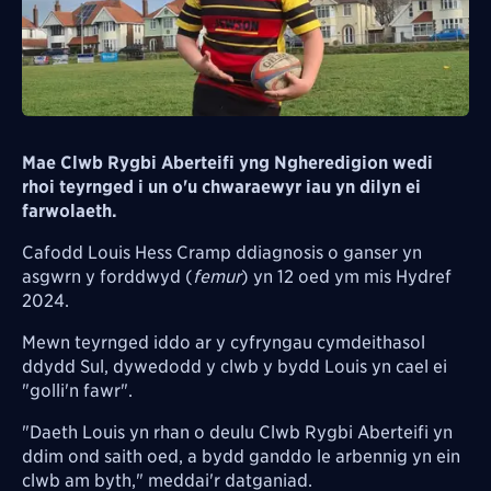
Mae Clwb Rygbi Aberteifi yng Ngheredigion wedi
rhoi teyrnged i un o'u chwaraewyr iau yn dilyn ei
farwolaeth.
Cafodd Louis Hess Cramp ddiagnosis o ganser yn
asgwrn y forddwyd
(
femur
) yn 12 oed ym mis Hydref
2024.
Mewn teyrnged iddo ar y cyfryngau cymdeithasol
ddydd Sul, dywedodd y clwb y bydd Louis yn cael ei
"golli'n fawr".
"Daeth Louis yn rhan o deulu Clwb Rygbi Aberteifi yn
ddim ond saith oed, a bydd ganddo le arbennig yn ein
clwb am byth," meddai'r datganiad.