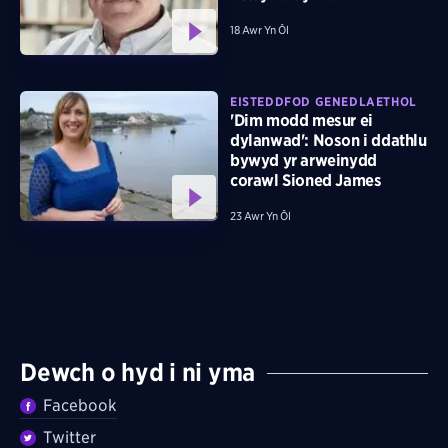
18 Awr Yn Ôl
EISTEDDFOD GENEDLAETHOL
'Dim modd mesur ei
dylanwad': Noson i ddathlu
bywyd yr arweinydd
corawl Sioned James
23 Awr Yn Ôl
Dewch o hyd i ni yma
Facebook
Twitter