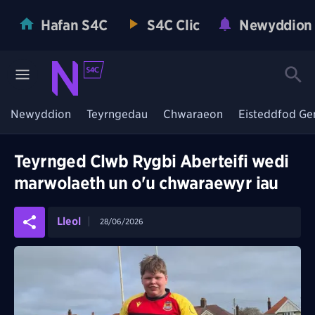
Hafan S4C
S4C Clic
Newyddion
Newyddion
Teyrngedau
Chwaraeon
Eisteddfod Ge
Teyrnged Clwb Rygbi Aberteifi wedi
marwolaeth un o'u chwaraewyr iau
Lleol
28/06/2026