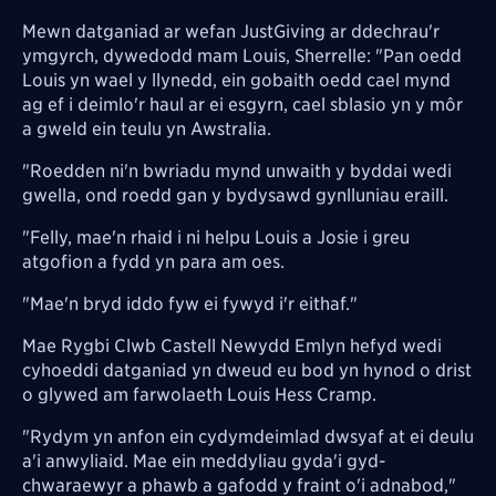
Mewn datganiad ar wefan JustGiving ar ddechrau'r
ymgyrch, dywedodd mam Louis, Sherrelle: "Pan oedd
Louis yn wael y llynedd, ein gobaith oedd cael mynd
ag ef i deimlo'r haul ar ei esgyrn, cael sblasio yn y môr
a gweld ein teulu yn Awstralia.
"Roedden ni'n bwriadu mynd unwaith y byddai wedi
gwella, ond roedd gan y bydysawd gynlluniau eraill.
"Felly, mae'n rhaid i ni helpu Louis a Josie i greu
atgofion a fydd yn para am oes.
"Mae'n bryd iddo fyw ei fywyd i'r eithaf."
Mae Rygbi Clwb Castell Newydd Emlyn hefyd wedi
cyhoeddi datganiad yn dweud eu bod yn hynod o drist
o glywed am farwolaeth Louis Hess Cramp.
"Rydym yn anfon ein cydymdeimlad dwsyaf at ei deulu
a'i anwyliaid. Mae ein meddyliau gyda'i gyd-
chwaraewyr a phawb a gafodd y fraint o'i adnabod,"