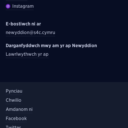
Instagram
E-bostiwch ni ar
newyddion@s4c.cymru
Darganfyddwch mwy am yr ap Newyddion
Lawrlwythwch yr ap
Pynciau
Chwilio
Amdanom ni
Facebook
Twitter