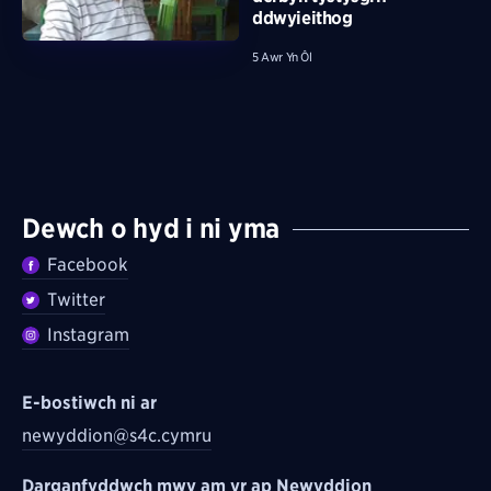
ddwyieithog
5 Awr Yn Ôl
Dewch o hyd i ni yma
Facebook
Twitter
Instagram
E-bostiwch ni ar
newyddion@s4c.cymru
Darganfyddwch mwy am yr ap Newyddion