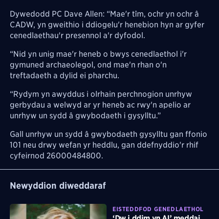
Dywedodd PC Dave Allen: “Mae'r tîm, ochr yn ochr â
CADW, yn gweithio i ddiogelu'r henebion hyn ar gyfer
cenedlaethau'r presennol a'r dyfodol.
“Nid yn unig mae'r heneb o bwys cenedlaethol i'r
gymuned archaeolegol, ond mae'n rhan o'n
treftadaeth a dylid ei pharchu.
“Rydym yn awyddus i olrhain perchnogion unrhyw
gerbydau a welwyd ar yr heneb ac rwy'n apelio ar
unrhyw un sydd â gwybodaeth i gysylltu.”
Gall unrhyw un sydd â gwybodaeth gysylltu gan ffonio
101 neu drwy wefan yr heddlu, gan ddefnyddio'r rhif
cyfeirnod 26000484800.
Newyddion diweddaraf
EISTEDDFOD GENEDLAETHOL
‘Dw i ddim yn AI’ meddai