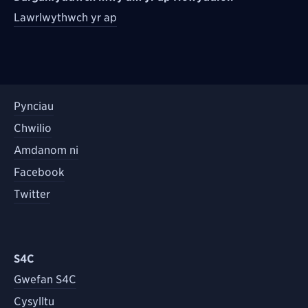
Lawrlwythwch yr ap
Pynciau
Chwilio
Amdanom ni
Facebook
Twitter
S4C
Gwefan S4C
Cysylltu