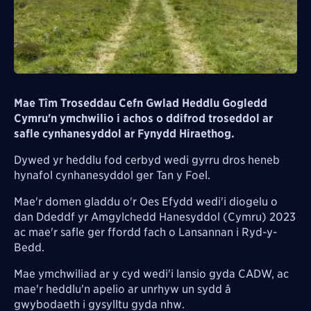
Mae Tîm Troseddau Cefn Gwlad Heddlu Gogledd
Cymru'n ymchwilio i achos o
ddifrod troseddol ar
safle cynhanesyddol ar Fynydd Hiraethog.
Dywed yr heddlu fod c
erbyd wedi gyrru dros heneb
hynafol cynhanesyddol ger Tan y Foel.
Mae'r domen gladdu o'r Oes Efydd wedi'i diogelu o
dan Ddeddf yr Amgylchedd Hanesyddol (Cymru) 2023
ac mae'r safle ger ffordd fach o Lansannan i Ryd-y-
Bedd.
Mae ymchwiliad ar y cyd wedi'i lansio gyda CADW, ac
mae'r heddlu'n apelio ar unrhyw un sydd â
gwybodaeth i gysylltu gyda nhw.