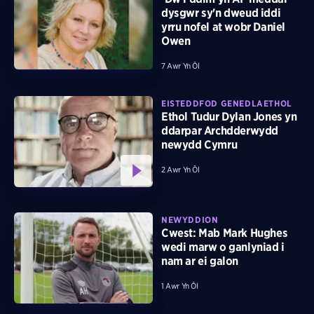
dysgwr sy'n dweud iddi
yrru nofel at wobr Daniel
Owen
7 Awr Yn Ôl
EISTEDDFOD GENEDLAETHOL
Ethol Tudur Dylan Jones yn
ddarpar Archdderwydd
newydd Cymru
2 Awr Yn Ôl
NEWYDDION
Cwest: Mab Mark Hughes
wedi marw o ganlyniad i
nam ar ei galon
1 Awr Yn Ôl