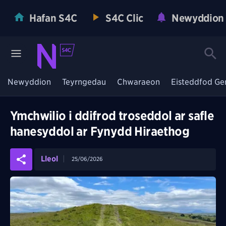
Hafan S4C
S4C Clic
Newyddion
Newyddion
Teyrngedau
Chwaraeon
Eisteddfod Ge
Ymchwilio i ddifrod troseddol ar safle
hanesyddol ar Fynydd Hiraethog
Lleol
25/06/2026