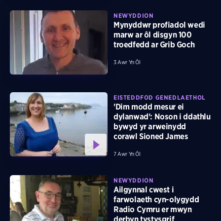
NEWYDDION
Mynyddwr profiadol wedi
marw ar ôl disgyn 100
troedfedd ar Grib Goch
3 Awr Yn Ôl
EISTEDDFOD GENEDLAETHOL
'Dim modd mesur ei
dylanwad': Noson i ddathlu
bywyd yr arweinydd
corawl Sioned James
7 Awr Yn Ôl
NEWYDDION
Ailgynnal cwest i
farwolaeth cyn-olygydd
Radio Cymru er mwyn
derbyn tystysgrif