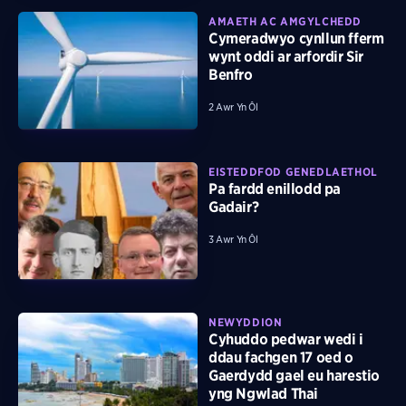
AMAETH AC AMGYLCHEDD
Cymeradwyo cynllun fferm
wynt oddi ar arfordir Sir
Benfro
2 Awr Yn Ôl
EISTEDDFOD GENEDLAETHOL
Pa fardd enillodd pa
Gadair?
3 Awr Yn Ôl
NEWYDDION
Cyhuddo pedwar wedi i
ddau fachgen 17 oed o
Gaerdydd gael eu harestio
yng Ngwlad Thai