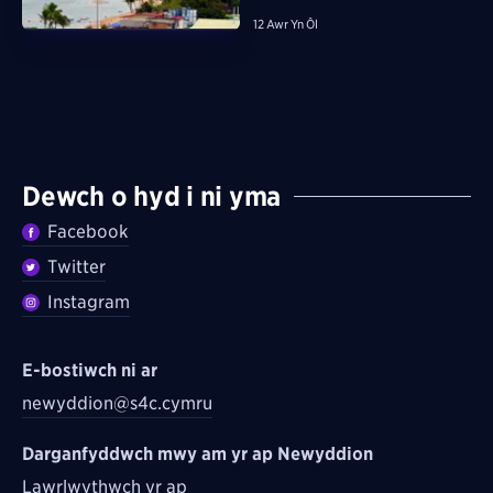
12 Awr Yn Ôl
Dewch o hyd i ni yma
Facebook
Twitter
Instagram
E-bostiwch ni ar
newyddion@s4c.cymru
Darganfyddwch mwy am yr ap Newyddion
Lawrlwythwch yr ap