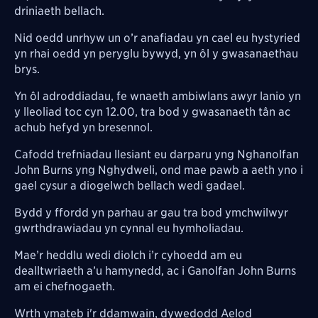
driniaeth bellach.
Nid oedd unrhyw un o’r anafiadau yn cael eu hystyried
yn rhai oedd yn peryglu bywyd, yn ôl y gwasanaethau
brys.
Yn ôl adroddiadau, fe wnaeth ambiwlans awyr lanio yn
y lleoliad toc cyn 12.00, tra bod y gwasanaeth tân ac
achub hefyd yn bresennol.
Cafodd trefniadau llesiant eu darparu yng Nghanolfan
John Burns yng Nghydweli, ond mae pawb a aeth yno i
gael cysur a diogelwch bellach wedi gadael.
Bydd y ffordd yn parhau ar gau tra bod ymchwilwyr
gwrthdrawiadau yn cynnal eu hymholiadau.
Mae’r heddlu wedi diolch i’r cyhoedd am eu
dealltwriaeth a’u hamynedd, ac i Ganolfan John Burns
am ei chefnogaeth.
Wrth ymateb i'r ddamwain, dywedodd Aelod