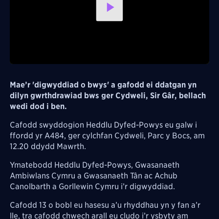
Play
Video
Mae’r 'digwyddiad o bwys' a gafodd ei ddatgan yn
dilyn gwrthdrawiad bws ger Cydweli, Sir Gâr, bellach
wedi dod i ben.
Cafodd swyddogion Heddlu Dyfed-Powys eu galw i
ffordd yr A484, ger cylchfan Cydweli, Parc y Bocs, am
12.20 ddydd Mawrth.
Ymatebodd Heddlu Dyfed-Powys, Gwasanaeth
Ambiwlans Cymru a Gwasanaeth Tân ac Achub
Canolbarth a Gorllewin Cymru i’r digwyddiad.
Cafodd 13 o bobl eu hasesu a’u rhyddhau yn y fan a’r
lle, tra cafodd chwech arall eu cludo i’r ysbyty am