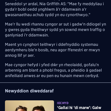
Seneddol yr ardal, Nia Griffith AS: "Mae fy meddyliau i
gyda'r bobl oedd ynghlwm â'r ddamwain a'r
gwasanaethau achub sydd yn eu cynorthwyo."
Mae'r llu wedi rhannu cyngor ar sut i gadw'n ddiogel yn
y gwres gyda theithwyr sydd yn sownd mewn traffig o
ganlyniad i'r ddamwain.
Maent yn cynghori teithwyr i ddefnyddio systemau
aerdymheru ble'n bosib, neu agor ffenestri er mwyn
annog llif yr aer.
Mae cyngor hefyd i yfed dŵr yn rheolaidd, gofalu’n
arbennig am blant a phobl fregus, a pheidio â gadael
anifeiliaid anwes ar eu pen eu hunain mewn cerbyd.
Newyddion diweddaraf
IECHYD
‘Gallai hi ’di marw’: Galw