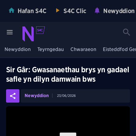
Hafan S4C
S4C Clic
Newyddion
Newyddion
Teyrngedau
Chwaraeon
Eisteddfod Ge
Sir Gâr: Gwasanaethau brys yn gadael
safle yn dilyn damwain bws
Newyddion
23/06/2026