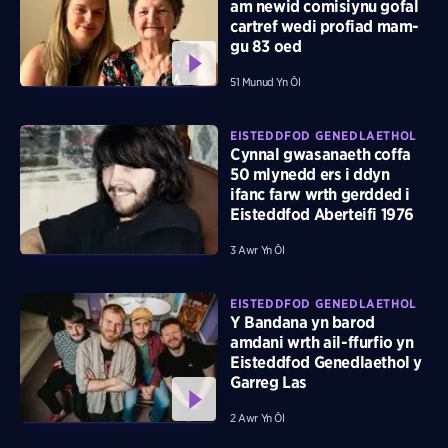
am newid comisiynu gofal
cartref wedi profiad mam-
gu 83 oed
51 Munud Yn Ôl
EISTEDDFOD GENEDLAETHOL
Cynnal gwasanaeth coffa
50 mlynedd ers i ddyn
ifanc farw wrth gerdded i
Eisteddfod Aberteifi 1976
3 Awr Yn Ôl
EISTEDDFOD GENEDLAETHOL
Y Bandana yn barod
amdani wrth ail-ffurfio yn
Eisteddfod Genedlaethol y
Garreg Las
2 Awr Yn Ôl