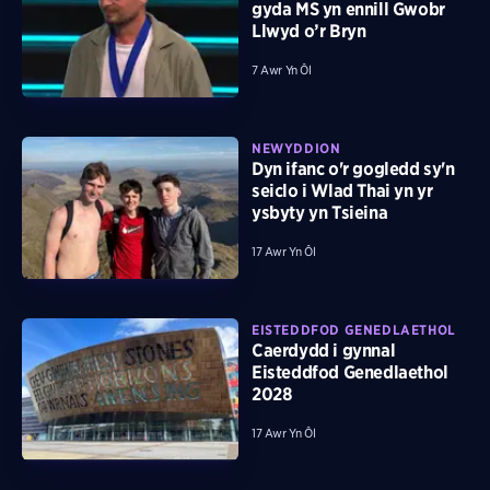
gyda MS yn ennill Gwobr
Llwyd o’r Bryn
7 Awr Yn Ôl
NEWYDDION
Dyn ifanc o'r gogledd sy'n
seiclo i Wlad Thai yn yr
ysbyty yn Tsieina
17 Awr Yn Ôl
EISTEDDFOD GENEDLAETHOL
Caerdydd i gynnal
Eisteddfod Genedlaethol
2028
17 Awr Yn Ôl