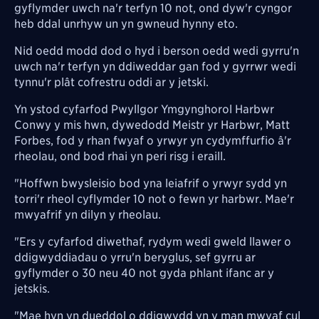
gyflymder uwch na'r terfyn 10 not, ond dyw'r cyngor
heb ddal unrhyw un yn gwneud hynny eto.
Nid oedd modd dod o hyd i berson oedd wedi gyrru'n
uwch na'r terfyn yn ddiweddar gan fod y gyrrwr wedi
tynnu'r plât cofrestru oddi ar y jetski.
Yn ystod cyfarfod Pwyllgor Ymgynghorol Harbwr
Conwy y mis hwn, dywedodd Meistr yr Harbwr, Matt
Forbes, fod y rhan fwyaf o yrwyr yn cydymffurfio â'r
rheolau, ond bod rhai yn peri risg i eraill.
"Hoffwn bwysleisio bod yna leiafrif o yrwyr sydd yn
torri'r rheol cyflymder 10 not o fewn yr harbwr. Mae'r
mwyafrif yn dilyn y rheolau.
"Ers y cyfarfod diwethaf, rydym wedi gweld llawer o
ddigwyddiadau o yrru'n beryglus, sef gyrru ar
gyflymder o 30 neu 40 not gyda phlant ifanc ar y
jetskis.
"Mae hyn yn dueddol o ddigwydd yn y man mwyaf cul