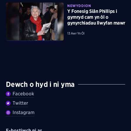
NEWYDDION
Y Fonesig Siân Phillips i
gymryd cam yn ôl o
gynyrchiadau llwyfan mawr
13 Awr Yn Ôl
Dewch o hyd i ni yma
Facebook
Twitter
Instagram
E-bostiwch ni ar