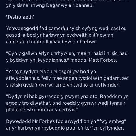
yn y sianel rhwng Deganwy a'r bannau."
'Tystiolaeth'
Ychwanegodd fod camerâu cylch cyfyng wedi cael eu
gosod, a bod yr harbwr yn cydweithio â'r cwmni
camerâu i fonitro lluniau byw o'r harbwr.
"Cyn y gallwn erlyn unrhyw un, mae'n rhaid i ni sicrhau
y byddwn yn llwyddiannus," meddai Matt Forbes.
"Yr hyn rydym eisiau ei osgoi yw bod yn
aflwyddiannus, felly mae angen tystiolaeth gadarn, sef
y jetski gyda'r gyrrwr arno yn teithio ar gyflymder.
"Dydyn ni heb gyrraedd y pwynt yna eto. Roeddem yn
agos y tro diwethaf, ond roedd y gyrrwr wedi tynnu'r
plât cofrestru oddi ar y cerbyd."
Dywedodd Mr Forbes fod arwyddion yn "fwy amlwg"
ar yr harbwr yn rhybuddio pobl o'r terfyn cyflymder.