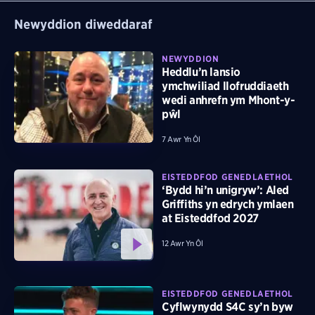
Newyddion diweddaraf
NEWYDDION
Heddlu’n lansio
ymchwiliad llofruddiaeth
wedi anhrefn ym Mhont-y-
pŵl
7 Awr Yn Ôl
EISTEDDFOD GENEDLAETHOL
‘Bydd hi’n unigryw’: Aled
Griffiths yn edrych ymlaen
at Eisteddfod 2027
12 Awr Yn Ôl
EISTEDDFOD GENEDLAETHOL
Cyflwynydd S4C sy’n byw