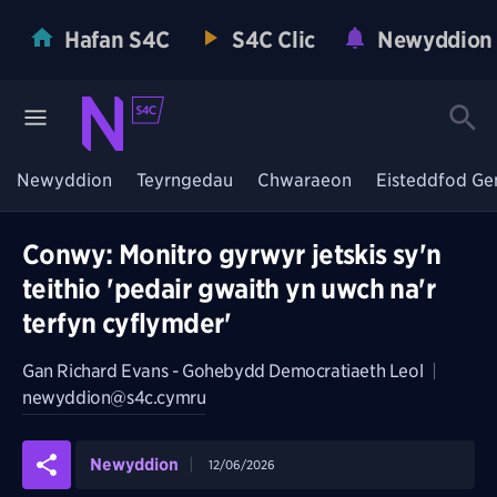
Hafan S4C
S4C Clic
Newyddion
Newyddion
Teyrngedau
Chwaraeon
Eisteddfod Ge
Conwy: Monitro gyrwyr jetskis sy'n
teithio 'pedair gwaith yn uwch na'r
terfyn cyflymder'
Gan
Richard Evans - Gohebydd Democratiaeth Leol
|
newyddion@s4c.cymru
Newyddion
12/06/2026