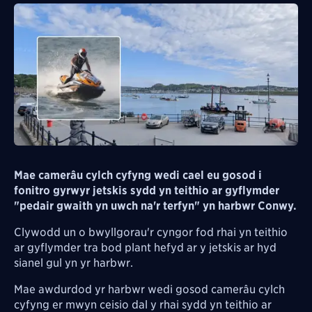
Mae camerâu cylch cyfyng wedi cael eu gosod i
fonitro gyrwyr jetskis sydd yn teithio ar gyflymder
"pedair gwaith yn uwch na'r terfyn" yn harbwr Conwy.
Clywodd un o bwyllgorau'r cyngor fod rhai yn teithio
ar gyflymder tra bod plant hefyd ar y jetskis ar hyd
sianel gul yn yr harbwr.
Mae awdurdod yr harbwr wedi gosod camerâu cylch
cyfyng er mwyn ceisio dal y rhai sydd yn teithio ar