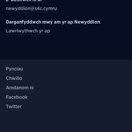
newyddion@s4c.cymru
Darganfyddwch mwy am yr ap Newyddion
Lawrlwythwch yr ap
Pynciau
Chwilio
Amdanom ni
Facebook
Twitter