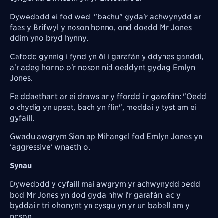
Dywedodd ei fod wedi "bachu" gyda'r achwynydd ar
faes y Brifwyl y noson honno, ond doedd Mr Jones
ddim yno bryd hynny.
Cafodd gynnig i fynd yn ôl i garafán y ddynes ganddi,
a'r adeg honno o'r noson nid oeddynt gydag Emlyn
Jones.
Fe ddaethant ar ei draws ar y ffordd i'r garafán: "Oedd
o chydig yn upset, bach yn flin", meddai y tyst am ei
gyfaill.
Gwadu awgrym Sion ap Mihangel fod Emlyn Jones yn
'aggressive' wnaeth o.
Synau
Dywedodd y cyfaill mai awgrym yr achwynydd oedd
bod Mr Jones yn dod gyda nhw i'r garafán, ac y
byddai'r tri ohonynt yn cysgu yn yr un babell am y
noson.