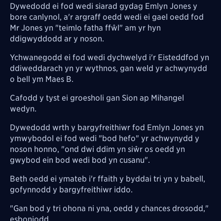
Dywedodd ei fod wedi siarad gydag Emlyn Jones y
bore canlynol, a'r argraff oedd wedi ei gael oedd fod
Mr Jones yn "teimlo fatha ffŵl" am yr hyn
ddigwyddodd ar y noson.
Ychwanegodd ei fod wedi dychwelyd i'r Eisteddfod yn
ddiweddarach yn yr wythnos, gan weld yr achwynydd
o bell ym Maes B.
Cafodd y tyst ei groesholi gan Sion ap Mihangel
wedyn.
Dywedodd wrth y bargyfreithiwr fod Emlyn Jones yn
ymwybodol ei fod wedi "bod hefo" yr achwynydd y
noson honno, "ond dwi ddim yn siŵr os oedd yn
gwybod ein bod wedi bod yn cusanu".
Beth oedd ei ymateb i'r ffaith y byddai tri yn y babell,
gofynnodd y bargyfreithiwr iddo.
"Gan bod y tri ohona ni yna, oedd y chances drosodd,"
esboniodd.