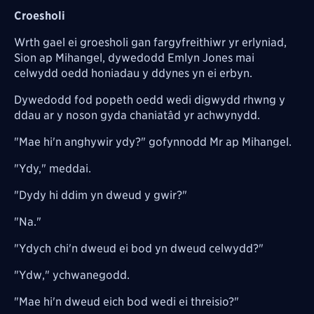
Croesholi
Wrth gael ei groesholi gan fargyfreithiwr yr erlyniad,
Sion ap Mihangel, dywedodd Emlyn Jones mai
celwydd oedd honiadau y ddynes yn ei erbyn.
Dywedodd fod popeth oedd wedi digwydd rhwng y
ddau ar y noson gyda chaniatâd yr achwynydd.
"Mae hi'n anghywir ydy?" gofynnodd Mr ap Mihangel.
"Ydy," meddai.
"Dydy hi ddim yn dweud y gwir?"
"Na."
"Ydych chi'n dweud ei bod yn dweud celwydd?"
"Ydw," ychwanegodd.
"Mae hi'n dweud eich bod wedi ei threisio?"