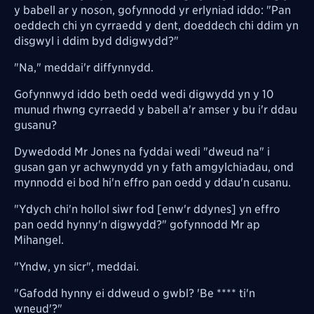
y babell ar y noson, gofynnodd yr erlyniad iddo: "Pan
oeddech chi yn cyrraedd y dent, doeddech chi ddim yn
disgwyl i ddim byd ddigwydd?"
"Na," meddai'r diffynnydd.
Gofynnwyd iddo beth oedd wedi digwydd yn y 10
munud rhwng cyrraedd y babell a'r amser y bu i'r ddau
gusanu?
Dywedodd Mr Jones na fyddai wedi "dweud na" i
gusan gan yr achwynydd yn y fath amgylchiadau, ond
mynnodd ei bod hi'n effro pan oedd y ddau'n cusanu.
"Ydych chi'n hollol siwr fod [enw'r ddynes] yn effro
pan oedd hynny'n digwydd?" gofynnodd Mr ap
Mihangel.
"Yndw, yn sicr", meddai.
"Gafodd hynny ei ddweud o gwbl? 'Be **** ti'n
wneud'?"