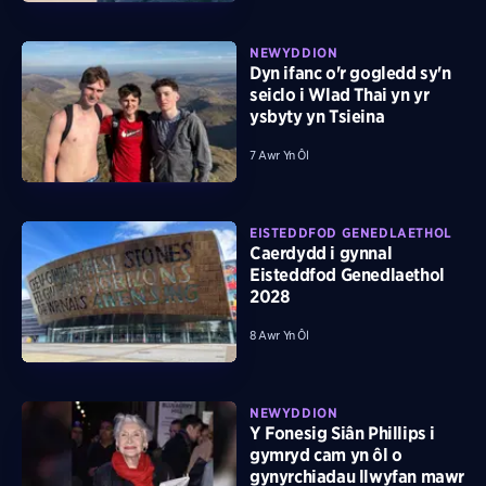
NEWYDDION
Dyn ifanc o'r gogledd sy'n
seiclo i Wlad Thai yn yr
ysbyty yn Tsieina
7 Awr Yn Ôl
EISTEDDFOD GENEDLAETHOL
Caerdydd i gynnal
Eisteddfod Genedlaethol
2028
8 Awr Yn Ôl
NEWYDDION
Y Fonesig Siân Phillips i
gymryd cam yn ôl o
gynyrchiadau llwyfan mawr