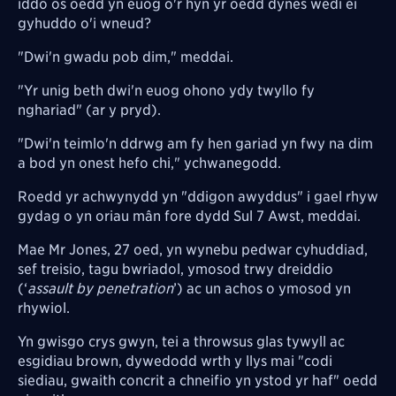
iddo os oedd yn euog o'r hyn yr oedd dynes wedi ei
gyhuddo o'i wneud?
"Dwi'n gwadu pob dim," meddai.
"Yr unig beth dwi'n euog ohono ydy twyllo fy
nghariad" (ar y pryd).
"Dwi'n teimlo'n ddrwg am fy hen gariad yn fwy na dim
a bod yn onest hefo chi," ychwanegodd.
Roedd yr achwynydd yn "ddigon awyddus" i gael rhyw
gydag o yn oriau mân fore dydd Sul 7 Awst, meddai.
Mae Mr Jones, 27 oed, yn wynebu pedwar cyhuddiad,
sef treisio, tagu bwriadol, ymosod trwy dreiddio
(‘
assault by penetration
’) ac un achos o ymosod yn
rhywiol.
Yn gwisgo crys gwyn, tei a throwsus glas tywyll ac
esgidiau brown, dywedodd wrth y llys mai "codi
siediau, gwaith concrit a chneifio yn ystod yr haf" oedd