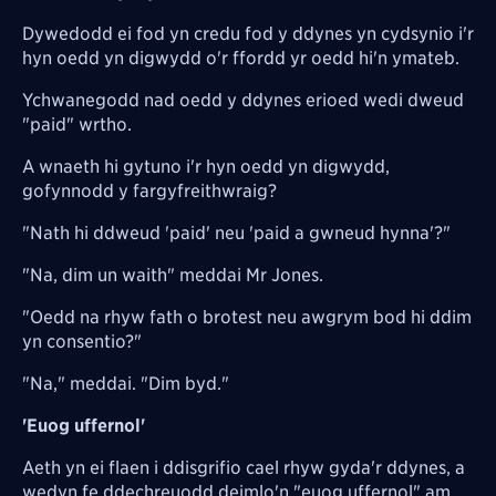
Dywedodd ei fod yn credu fod y ddynes yn cydsynio i'r
hyn oedd yn digwydd o'r ffordd yr oedd hi'n ymateb.
Ychwanegodd nad oedd y ddynes erioed wedi dweud
"paid" wrtho.
A wnaeth hi gytuno i'r hyn oedd yn digwydd,
gofynnodd y fargyfreithwraig?
"Nath hi ddweud 'paid' neu 'paid a gwneud hynna'?"
"Na, dim un waith" meddai Mr Jones.
"Oedd na rhyw fath o brotest neu awgrym bod hi ddim
yn consentio?"
"Na," meddai. "Dim byd."
'Euog uffernol'
Aeth yn ei flaen i ddisgrifio cael rhyw gyda'r ddynes, a
wedyn fe ddechreuodd deimlo'n "euog uffernol" am