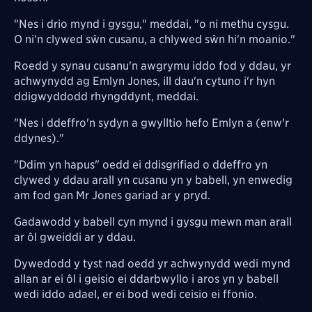
"Nes i drio mynd i gysgu," meddai, "o ni methu cysgu.
O ni'n clywed sŵn cusanu, a chlywed sŵn hi'n moanio."
Roedd y synau cusanu'n awgrymu iddo fod y ddau, yr
achwynydd ag Emlyn Jones, ill dau'n cytuno i'r hyn
ddigwyddodd rhyngddynt, meddai.
"Nes i ddeffro'n sydyn a gwylltio hefo Emlyn a (enw'r
ddynes)."
"Ddim yn hapus" oedd ei ddisgrifiad o ddeffro yn
clywed y ddau arall yn cusanu yn y babell, yn enwedig
am fod gan Mr Jones gariad ar y pryd.
Gadawodd y babell cyn mynd i gysgu mewn man arall
ar ôl gweiddi ar y ddau.
Dywedodd y tyst nad oedd yr achwynydd wedi mynd
allan ar ei ôl i geisio ei ddarbwyllo i aros yn y babell
wedi iddo adael, er ei bod wedi ceisio ei ffonio.