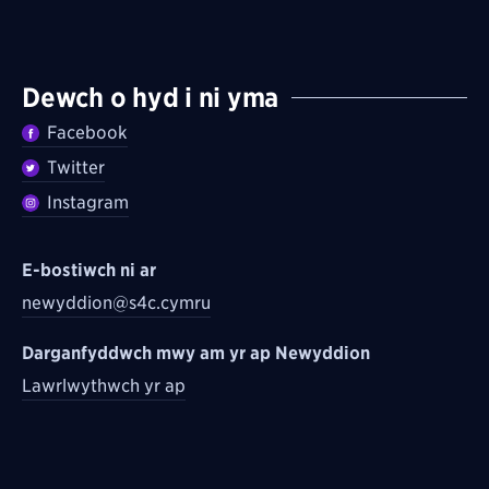
Dewch o hyd i ni yma
Facebook
Twitter
Instagram
E-bostiwch ni ar
newyddion@s4c.cymru
Darganfyddwch mwy am yr ap Newyddion
Lawrlwythwch yr ap