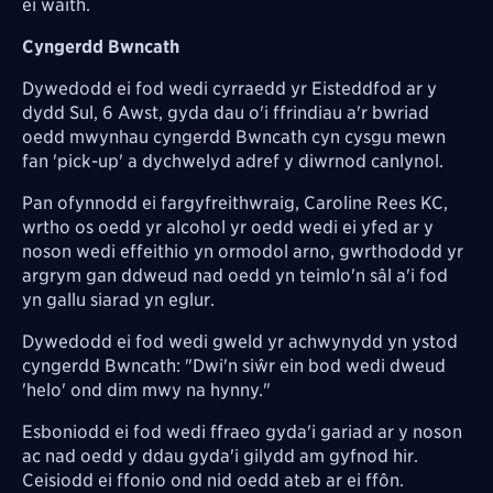
ei waith.
Cyngerdd Bwncath
Dywedodd ei fod wedi cyrraedd yr Eisteddfod ar y
dydd Sul, 6 Awst, gyda dau o'i ffrindiau a'r bwriad
oedd mwynhau cyngerdd Bwncath cyn cysgu mewn
fan 'pick-up' a dychwelyd adref y diwrnod canlynol.
Pan ofynnodd ei fargyfreithwraig, Caroline Rees KC,
wrtho os oedd yr alcohol yr oedd wedi ei yfed ar y
noson wedi effeithio yn ormodol arno, gwrthododd yr
argrym gan ddweud nad oedd yn teimlo'n sâl a'i fod
yn gallu siarad yn eglur.
Dywedodd ei fod wedi gweld yr achwynydd yn ystod
cyngerdd Bwncath: "Dwi'n siŵr ein bod wedi dweud
'helo' ond dim mwy na hynny."
Esboniodd ei fod wedi ffraeo gyda'i gariad ar y noson
ac nad oedd y ddau gyda'i gilydd am gyfnod hir.
Ceisiodd ei ffonio ond nid oedd ateb ar ei ffôn.