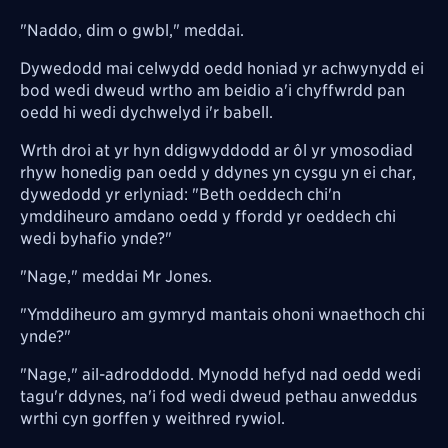
"Naddo, dim o gwbl," meddai.
Dywedodd mai celwydd oedd honiad yr achwynydd ei
bod wedi dweud wrtho am beidio a'i chyffwrdd pan
oedd hi wedi dychwelyd i'r babell.
Wrth droi at yr hyn ddigwyddodd ar ôl yr ymosodiad
rhyw honedig pan oedd y ddynes yn cysgu yn ei char,
dywedodd yr erlyniad: "Beth oeddech chi'n
ymddiheuro amdano oedd y ffordd yr oeddech chi
wedi byhafio ynde?"
"Nage," meddai Mr Jones.
"Ymddiheuro am gymryd mantais ohoni wnaethoch chi
ynde?"
"Nage," ail-adroddodd. Mynodd hefyd nad oedd wedi
tagu'r ddynes, na'i fod wedi dweud pethau anweddus
wrthi cyn gorffen y weithred rywiol.