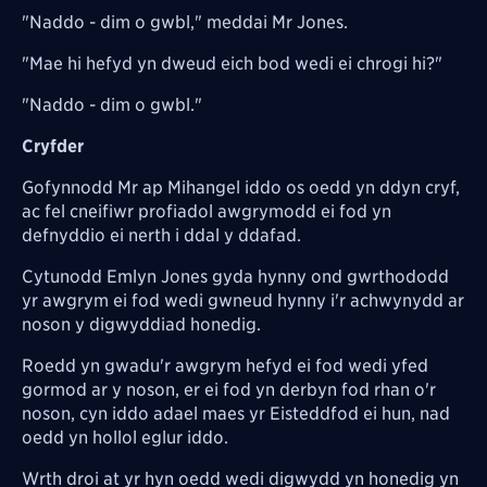
"Naddo - dim o gwbl," meddai Mr Jones.
"Mae hi hefyd yn dweud eich bod wedi ei chrogi hi?"
"Naddo - dim o gwbl."
Cryfder
Gofynnodd Mr ap Mihangel iddo os oedd yn ddyn cryf,
ac fel cneifiwr profiadol awgrymodd ei fod yn
defnyddio ei nerth i ddal y ddafad.
Cytunodd Emlyn Jones gyda hynny ond gwrthododd
yr awgrym ei fod wedi gwneud hynny i'r achwynydd ar
noson y digwyddiad honedig.
Roedd yn gwadu'r awgrym hefyd ei fod wedi yfed
gormod ar y noson, er ei fod yn derbyn fod rhan o'r
noson, cyn iddo adael maes yr Eisteddfod ei hun, nad
oedd yn hollol eglur iddo.
Wrth droi at yr hyn oedd wedi digwydd yn honedig yn