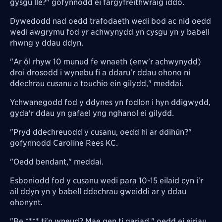
gysgu lle?" gofynnodd ei fargyfreithwraig iddo.
Dywedodd nad oedd trafodaeth wedi bod ac nid oedd
wedi awgrymu fod yr achwynydd yn cysgu yn y babell
rhwng y ddau ddyn.
"Ar ôl rhyw 10 munud fe wnaeth (enw'r achwynydd)
droi drosodd i wynebu fi a ddaru'r ddau ohono ni
ddechrau cusanu a touchio ein gilydd," meddai.
Ychwanegodd fod y ddynes yn fodlon i hyn ddigwydd,
gyda'r ddau yn gafael yng nghanol ei gilydd.
"Pryd ddechreuodd y cusanu, oedd hi ar ddihûn?"
gofynnodd Caroline Rees KC.
"Oedd bendant," meddai.
Esboniodd fod y cusanu wedi para 10-15 eilaid cyn i'r
ail ddyn yn y babell ddechrau gweiddi ar y ddau
ohonynt.
"Be **** ti'n wneud? Mae gen ti gariad," oedd ei eiriau