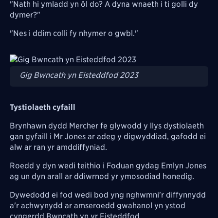
"Nath hi ymladd yn ôl do? A dyna wnaeth i ti golli dy
dymer?"
"Nes i ddim colli fy nhymer o gwbl."
Image
Gig Bwncath yn Eisteddfod 2023
Tystiolaeth cyfaill
Brynhawn dydd Mercher fe glywodd y llys dystiolaeth
gan gyfaill i Mr Jones ar adeg y digwyddiad, gafodd ei
alw ar ran yr amddiffyniad.
Roedd y dyn wedi teithio i Foduan gydag Emlyn Jones
ag un dyn arall ar ddiwrnod yr ymosodiad honedig.
Dywedodd ei fod wedi bod yng nghwmni'r diffynnydd
a'r achwynydd ar amseroedd gwahanol yn ystod
cyngerdd Bwncath yn yr Eisteddfod.