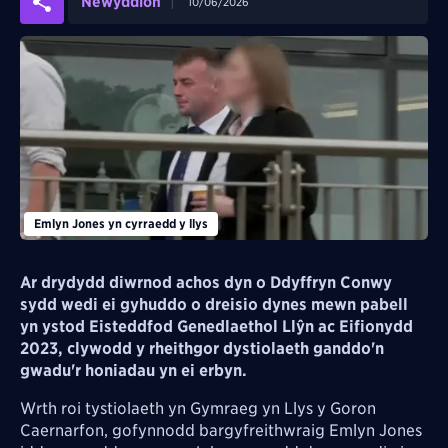
Newyddion
10/06/2026
Emlyn Jones yn cyrraedd y llys
Ar drydydd diwrnod achos dyn o Ddyffryn Conwy
sydd wedi ei gyhuddo o dreisio dynes mewn pabell
yn ystod Eisteddfod Genedlaethol Llŷn ac Eifionydd
2023, clywodd y rheithgor dystiolaeth ganddo'n
gwadu'r honiadau yn ei erbyn.
Wrth roi tystiolaeth yn Gymraeg yn Llys y Goron
Caernarfon, gofynnodd bargyfreithwraig Emlyn Jones