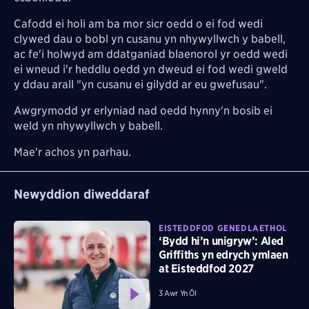
Cafodd ei holi am ba mor sicr oedd o ei fod wedi
clywed dau o bobl yn cusanu yn nhywyllwch y babell,
ac fe'i holwyd am ddatganiad blaenorol yr oedd wedi
ei wneud i'r heddlu oedd yn dweud ei fod wedi gweld
y ddau arall "yn cusanu ei gilydd ar eu gwefusau".
Awgrymodd yr erlyniad nad oedd hynny'n bosib ei
weld yn nhywyllwch y babell.
Mae'r achos yn parhau.
Newyddion diweddaraf
EISTEDDFOD GENEDLAETHOL
‘Bydd hi’n unigryw’: Aled
Griffiths yn edrych ymlaen
at Eisteddfod 2027
3 Awr Yn Ôl