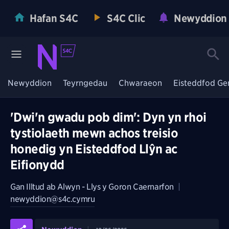
Hafan S4C
S4C Clic
Newyddion
Newyddion
Teyrngedau
Chwaraeon
Eisteddfod Ge
'Dwi'n gwadu pob dim': Dyn yn rhoi
tystiolaeth mewn achos treisio
honedig yn Eisteddfod Llŷn ac
Eifionydd
Gan
Illtud ab Alwyn - Llys y Goron Caernarfon
|
newyddion@s4c.cymru