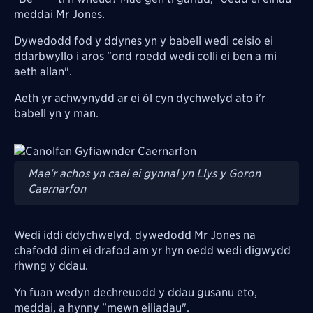
meddai Mr Jones.
Dywedodd fod y ddynes yn y babell wedi ceisio ei
ddarbwyllo i aros "ond roedd wedi colli ei ben a mi
aeth allan".
Aeth yr achwynydd ar ei ôl cyn dychwelyd ato i'r
babell yn y man.
Image
Mae'r achos yn cael ei gynnal yn Llys y Goron
Caernarfon
Wedi iddi ddychwelyd, dywedodd Mr Jones na
chafodd dim ei drafod am yr hyn oedd wedi digwydd
rhwng y ddau.
Yn fuan wedyn dechreuodd y ddau gusanu eto,
meddai, a hynny "mewn eiliadau".