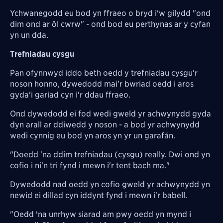
Ychwanegodd eu bod yn ffraeo o bryd i'w gilydd "ond
dim ond ar ôl cwrw" - ond bod eu perthynas ar y cyfan
yn un dda.
Trefniadau cysgu
Pan ofynnwyd iddo beth oedd y trefniadau cysgu'r
noson honno, dywedodd mai'r bwriad oedd i aros
gyda'i gariad cyn i'r ddau ffraeo.
Ond dywedodd ei fod wedi gweld yr achwynydd gyda
dyn arall ar ddiwedd y noson - a bod yr achwynydd
wedi cynnig eu bod yn aros yn yr un garafán.
"Doedd 'na ddim trefniadau (cysgu) really. Dwi ond yn
cofio i ni'n tri fynd i mewn i'r tent bach ma."
Dywedodd nad oedd yn cofio gweld yr achwynydd yn
newid ei dillad cyn iddynt fynd i mewn i'r babell.
"Oedd 'na unrhyw siarad am pwy oedd yn mynd i