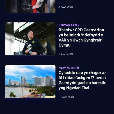
4 Awr Yn Ôl
CHWARAEON
Rheolwr CPD Caernarfon
yn beirniadu'r defnydd o
VAR yn Uwch Gynghrair
Cymru
6 Awr Yn Ôl
NEWYDDION
Cyhuddo dau yn rhagor ar
ôl i ddau fachgen 17 oed o
Gaerdydd gael eu harestio
yng Ngwlad Thai
10 Awr Yn Ôl