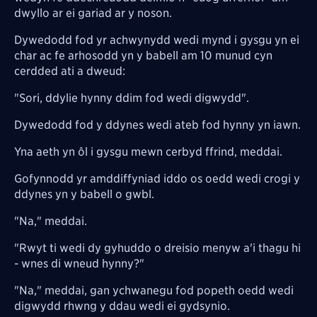
dwyllo ar ei gariad ar y noson.
Dywedodd fod yr achwynydd wedi mynd i gysgu yn ei
char ac fe arhosodd yn y babell am 10 munud cyn
cerdded ati a dweud:
"Sori, ddylie hynny ddim fod wedi digwydd".
Dywedodd fod y ddynes wedi ateb fod hynny yn iawn.
Yna aeth yn ôl i gysgu mewn cerbyd ffrind, meddai.
Gofynnodd yr amddiffyniad iddo os oedd wedi crogi y
ddynes yn y babell o gwbl.
"Na," meddai.
"Rwyt ti wedi dy gyhuddo o dreisio menyw a'i thagu hi
- wnes di wneud hynny?"
"Na," meddai, gan ychwanegu fod popeth oedd wedi
digwydd rhwng y ddau wedi ei gydsynio.