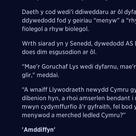
Daeth y cod wedi’i ddiweddaru ar ôl dyfa
ddywedodd fod y geiriau “menyw” a “rhy
fiolegol a rhyw biolegol.
Wrth siarad yn y Senedd, dywedodd AS 
does dim esgusodion ar ôl.
“Mae’r Goruchaf Lys wedi dyfarnu, mae’r
glir," meddai.
“A wnaiff Llywodraeth newydd Cymru gyh
dibenion hyn, a rhoi amserlen bendant i n
mwyn cydymffurfio â’r gyfraith, fel bod 
menywod a merched ledled Cymru?”
'Amddiffyn'