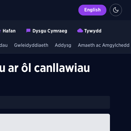
English
Hafan
Dysgu Cymraeg
Tywydd
dau
Gwleidyddiaeth
Addysg
Amaeth ac Amgylchedd
 ar ôl canllawiau