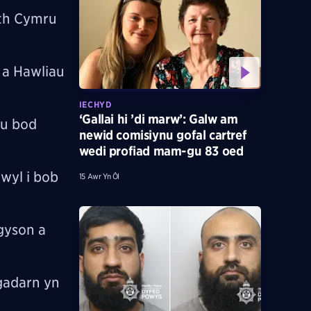
eth Cymru
 a Hawliau
IECHYD
‘Gallai hi ’di marw’: Galw am
au bod
newid comisiynu gofal cartref
wedi profiad mam-gu 83 oed
wyl i bob
15 Awr Yn Ôl
gyson a
gadarn yn