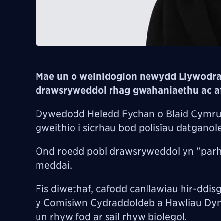
Mae un o weinidogion newydd Llywodra
drawsryweddol rhag gwahaniaethu ac af
Dywedodd Heledd Fychan o Blaid Cymru
gweithio i sicrhau bod polisïau datganole
Ond roedd pobl drawsryweddol yn "par
meddai.
Fis diwethaf, cafodd canllawiau hir-ddi
y Comisiwn Cydraddoldeb a Hawliau Dyn
un rhyw fod ar sail rhyw biolegol.