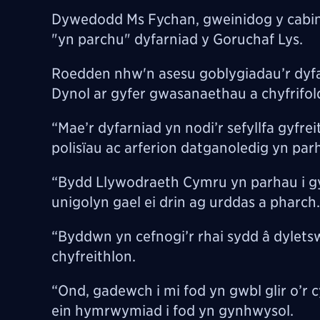
Dywedodd Ms Fychan, gweinidog y cabin
"yn parchu" dyfarniad y Goruchaf Lys.
Roedden nhw'n asesu goblygiadau’r dyf
Dynol ar gyfer gwasanaethau a chyfrif
“Mae’r dyfarniad yn nodi’r sefyllfa gyfrei
polisïau ac arferion datganoledig yn parh
“Bydd Llywodraeth Cymru yn parhau i gy
unigolyn gael ei drin ag urddas a pharch.
“Byddwn yn cefnogi’r rhai sydd â dylets
chyfreithlon.
“Ond, gadewch i mi fod yn gwbl glir o’
ein hymrwymiad i fod yn gynhwysol.