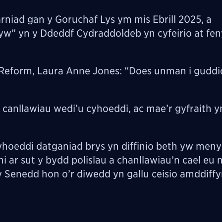
rniad gan y Goruchaf Lys ym mis Ebrill 2025, a
w” yn y Ddeddf Cydraddoldeb yn cyfeirio at fe
Reform, Laura Anne Jones: “Does unman i guddi
 canllawiau wedi’u cyhoeddi, ac mae’r gyfraith 
oeddi datganiad brys yn diffinio beth yw meny
i ar sut y bydd polisïau a chanllawiau’n cael eu 
y Senedd hon o’r diwedd yn gallu ceisio amddiff