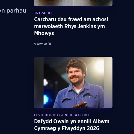
yn parhau
TROSEDD
Carcharu dau frawd am achosi
marwolaeth Rhys Jenkins ym
Mhowys
9 Awr Yn Ôl
EISTEDDFOD GENEDLAETHOL
Dafydd Owain yn ennill Albwm
Cymraeg y Flwyddyn 2026