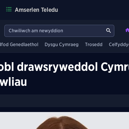
Amserlen Teledu
dfod Genedlaethol
Dysgu Cymraeg
Trosedd
Celfyddy
obl drawsryweddol Cymru
wliau