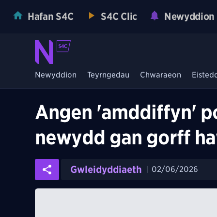
Hafan S4C
S4C Clic
Newyddion
Newyddion
Teyrngedau
Chwaraeon
Eisted
Angen 'amddiffyn' p
newydd gan gorff ha
Gwleidyddiaeth
02/06/2026