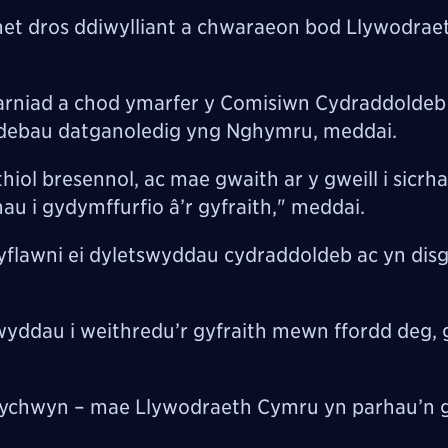
et dros ddiwylliant a chwaraeon bod Llywodra
arniad a chod ymarfer y Comisiwn Cydraddoldeb
oldebau datganoledig yng Nghymru, meddai.
thiol bresennol, ac mae gwaith ar y gweill i sicrh
au i gydymffurfio â’r gyfraith," meddai.
flawni ei dyletswyddau cydraddoldeb ac yn disg
wyddau i weithredu’r gyfraith mewn ffordd deg, 
r cychwyn – mae Llywodraeth Cymru yn parhau’n 