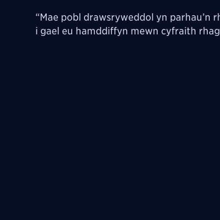
“Mae pobl drawsryweddol yn parhau’n 
i gael eu hamddiffyn mewn cyfraith rha