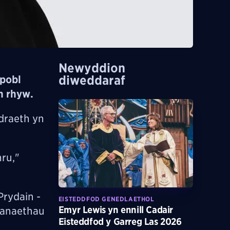
Newyddion
diweddaraf
pobl
n rhyw.
draeth yn
ru,"
Prydain -
EISTEDDFOD GENEDLAETHOL
Emyr Lewis yn ennill Cadair
sanaethau
Eisteddfod y Garreg Las 2026