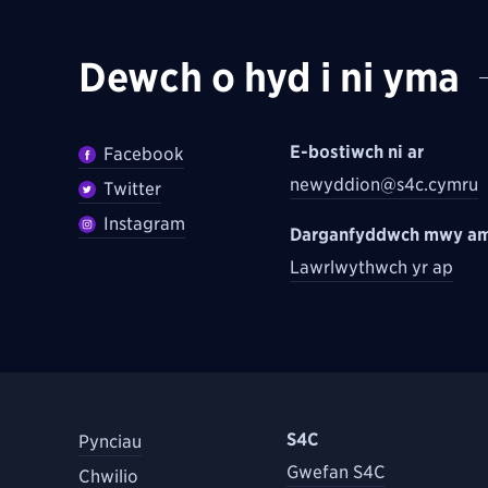
Dewch o hyd i ni yma
E-bostiwch ni ar
Facebook
newyddion@s4c.cymru
Twitter
Instagram
Darganfyddwch mwy am
Lawrlwythwch yr ap
S4C
Pynciau
Gwefan S4C
Chwilio