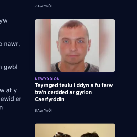
7 Awr Yn Ôl
nyw
o nawr,
yn gwbl
NEWYDDION
Teyrnged teulu i ddyn a fu farw
w at y
tra'n cerdded ar gyrion
newid er
Caerfyrddin
yn
8 Awr Yn Ôl