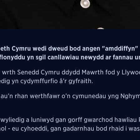
eth Cymru wedi dweud bod angen "amddiffyn" 
lonyddu yn sgil canllawiau newydd ar fannau u
 wrth Senedd Cymru ddydd Mawrth fod y Llywo
dig yn cydymffurfio â’r gyfraith.
hau’n rhan werthfawr o’n cymunedau yng Nghym
sgwyliedig a luniwyd gan gorff gwarchod hawliau 
ol - eu cyhoeddi, gan gadarnhau bod rhaid i wa