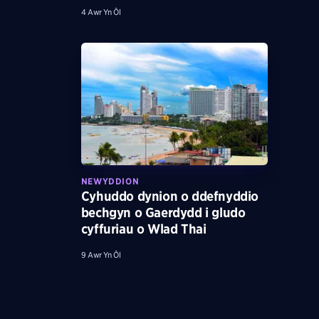
4 Awr Yn Ôl
NEWYDDION
Cyhuddo dynion o ddefnyddio
bechgyn o Gaerdydd i gludo
cyffuriau o Wlad Thai
9 Awr Yn Ôl