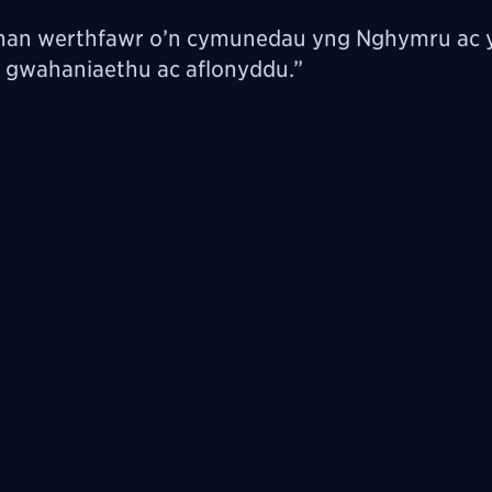
rhan werthfawr o’n cymunedau yng Nghymru ac 
g gwahaniaethu ac aflonyddu.”