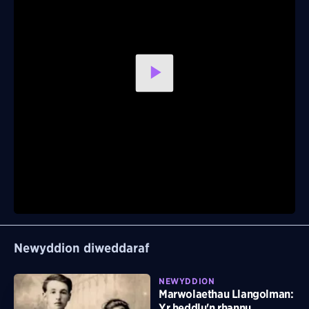
Play
Video
Newyddion diweddaraf
NEWYDDION
Marwolaethau Llangolman:
Yr heddlu'n rhannu