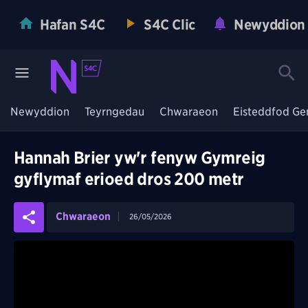
Hafan S4C
S4C Clic
Newyddion
Newyddion
Teyrngedau
Chwaraeon
Eisteddfod Ge
Hannah Brier yw'r fenyw Gymreig
gyflymaf erioed dros 200 metr
Chwaraeon
26/05/2026