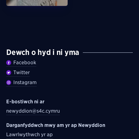
Dewch o hyd i ni yma
Facebook
Twitter
Instagram
E-bostiwch ni ar
newyddion@s4c.cymru
Darganfyddwch mwy am yr ap Newyddion
Lawrlwythwch yr ap