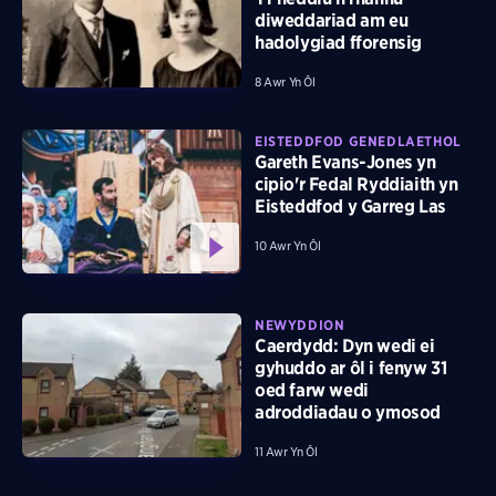
diweddariad am eu
hadolygiad fforensig
8 Awr Yn Ôl
EISTEDDFOD GENEDLAETHOL
Gareth Evans-Jones yn
cipio'r Fedal Ryddiaith yn
Eisteddfod y Garreg Las
10 Awr Yn Ôl
NEWYDDION
Caerdydd: Dyn wedi ei
gyhuddo ar ôl i fenyw 31
oed farw wedi
adroddiadau o ymosod
11 Awr Yn Ôl