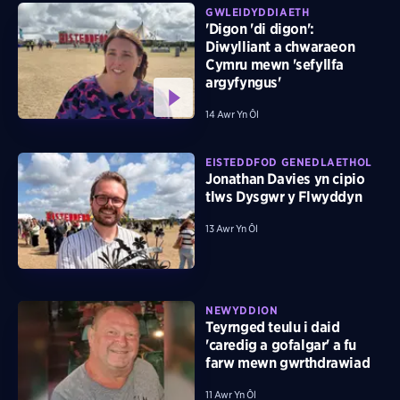
GWLEIDYDDIAETH
'Digon 'di digon':
Diwylliant a chwaraeon
Cymru mewn 'sefyllfa
argyfyngus'
14 Awr Yn Ôl
EISTEDDFOD GENEDLAETHOL
Jonathan Davies yn cipio
tlws Dysgwr y Flwyddyn
13 Awr Yn Ôl
NEWYDDION
Teyrnged teulu i daid
'caredig a gofalgar' a fu
farw mewn gwrthdrawiad
11 Awr Yn Ôl