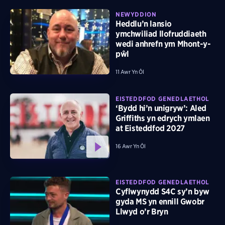
NEWYDDION
Heddlu’n lansio
ymchwiliad llofruddiaeth
wedi anhrefn ym Mhont-y-
pŵl
11 Awr Yn Ôl
EISTEDDFOD GENEDLAETHOL
‘Bydd hi’n unigryw’: Aled
Griffiths yn edrych ymlaen
at Eisteddfod 2027
16 Awr Yn Ôl
EISTEDDFOD GENEDLAETHOL
Cyflwynydd S4C sy’n byw
gyda MS yn ennill Gwobr
Llwyd o’r Bryn