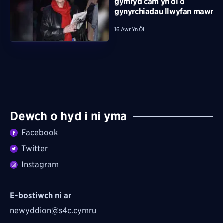
gymryd cam yn ôl o
gynyrchiadau llwyfan mawr
16 Awr Yn Ôl
Dewch o hyd i ni yma
Facebook
Twitter
Instagram
E-bostiwch ni ar
newyddion@s4c.cymru