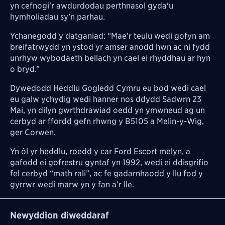
yn cefnogi'r awdurdodau perthnasol gyda'u
hymholiadau sy’n parhau.
Ychanegodd y datganiad: “Mae'r teulu wedi gofyn am
breifatrwydd yn ystod yr amser anodd hwn ac ni fydd
unrhyw wybodaeth bellach yn cael ei rhyddhau ar hyn
o bryd.”
Dywedodd Heddlu Gogledd Cymru eu bod wedi cael
eu galw ychydig wedi hanner nos ddydd Sadwrn 23
Mai, yn dilyn gwrthdrawiad oedd yn ymwneud ag un
cerbyd ar ffordd gefn rhwng y B5105 a Melin-y-Wig,
ger Corwen.
Yn ôl yr heddlu, roedd y car Ford Escort melyn, a
gafodd ei gofrestru gyntaf yn 1992, wedi ei ddisgrifio
fel cerbyd “math rali”, ac fe gadarnhaodd y llu fod y
gyrrwr wedi marw yn y fan a’r lle.
Newyddion diweddaraf