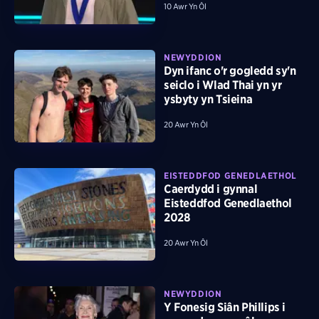
10 Awr Yn Ôl
NEWYDDION
Dyn ifanc o'r gogledd sy'n
seiclo i Wlad Thai yn yr
ysbyty yn Tsieina
20 Awr Yn Ôl
EISTEDDFOD GENEDLAETHOL
Caerdydd i gynnal
Eisteddfod Genedlaethol
2028
20 Awr Yn Ôl
NEWYDDION
Y Fonesig Siân Phillips i