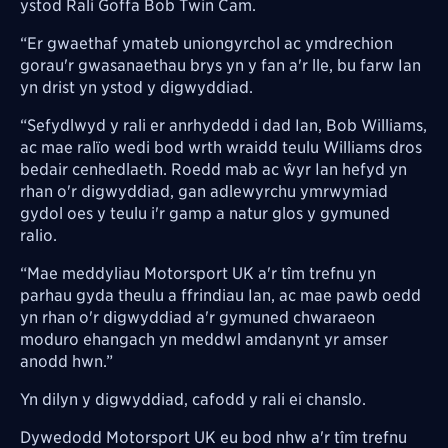
ystod Rali Goffa Bob Twin Cam.
“Er gwaethaf ymateb uniongyrchol ac ymdrechion
gorau'r gwasanaethau brys yn y fan a'r lle, bu farw Ian
yn drist yn ystod y digwyddiad.
“Sefydlwyd y rali er anrhydedd i dad Ian, Bob Williams,
ac mae ralïo wedi bod wrth wraidd teulu Williams dros
bedair cenhedlaeth. Roedd mab ac ŵyr Ian hefyd yn
rhan o'r digwyddiad, gan adlewyrchu ymrwymiad
gydol oes y teulu i'r gamp a natur glos y gymuned
ralio.
“Mae meddyliau Motorsport UK a'r tîm trefnu yn
parhau gyda theulu a ffrindiau Ian, ac mae pawb oedd
yn rhan o'r digwyddiad a'r gymuned chwaraeon
moduro ehangach yn meddwl amdanynt yr amser
anodd hwn.”
Yn dilyn y digwyddiad, cafodd y rali ei chanslo.
Dywedodd Motorsport UK eu bod nhw a'r tîm trefnu