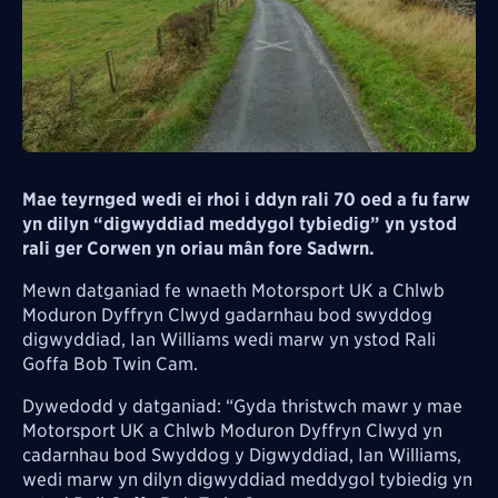
Mae teyrnged wedi ei rhoi i ddyn rali 70 oed a fu farw
yn dilyn “digwyddiad meddygol tybiedig” yn ystod
rali ger Corwen yn oriau mân fore Sadwrn.
Mewn datganiad fe wnaeth Motorsport UK a Chlwb
Moduron Dyffryn Clwyd gadarnhau bod swyddog
digwyddiad, Ian Williams wedi marw yn ystod Rali
Goffa Bob Twin Cam.
Dywedodd y datganiad: “Gyda thristwch mawr y mae
Motorsport UK a Chlwb Moduron Dyffryn Clwyd yn
cadarnhau bod Swyddog y Digwyddiad, Ian Williams,
wedi marw yn dilyn digwyddiad meddygol tybiedig yn