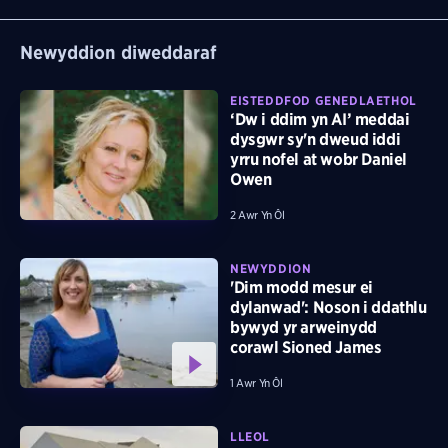
Newyddion diweddaraf
EISTEDDFOD GENEDLAETHOL
‘Dw i ddim yn AI’ meddai
dysgwr sy'n dweud iddi
yrru nofel at wobr Daniel
Owen
2 Awr Yn Ôl
NEWYDDION
'Dim modd mesur ei
dylanwad': Noson i ddathlu
bywyd yr arweinydd
corawl Sioned James
1 Awr Yn Ôl
LLEOL