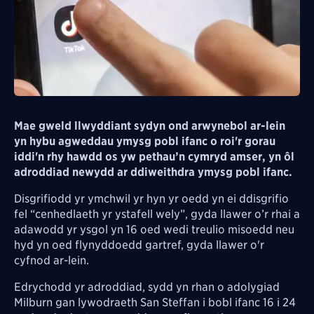
Mae gweld llwyddiant sydyn ond arwynebol ar-lein
yn hybu agweddau ymysg pobl ifanc o roi'r gorau
iddi'n rhy hawdd os yw pethau’n cymryd amser, yn ôl
adroddiad newydd ar ddiweithdra ymysg pobl ifanc.
Disgrifiodd yr ymchwil yr hyn yr oedd yn ei ddisgrifio
fel “cenhedlaeth yr ystafell wely”, gyda llawer o’r rhai a
adawodd yr ysgol yn 16 oed wedi treulio misoedd neu
hyd yn oed flynyddoedd gartref, gyda llawer o'r
cyfnod ar-lein.
Edrychodd yr adroddiad, sydd yn rhan o adolygiad
Milburn gan lywodraeth San Steffan i bobl ifanc 16 i 24