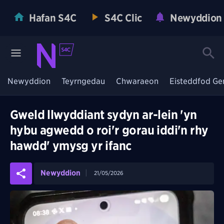
Hafan S4C
S4C Clic
Newyddion
Newyddion
Teyrngedau
Chwaraeon
Eisteddfod Ge
Gweld llwyddiant sydyn ar-lein 'yn
hybu agwedd o roi'r gorau iddi'n rhy
hawdd' ymysg yr ifanc
Newyddion
21/05/2026