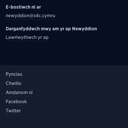
E-bostiwch ni ar
newyddion@s4c.cymru
Darganfyddwch mwy am yr ap Newyddion
Lawrlwythwch yr ap
Pynciau
Chwilio
Amdanom ni
Facebook
Twitter