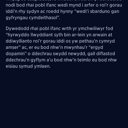
nodi bod rhai pobl ifanc wedi mynd i arfer o roi’r gorau
iddi'n rhy sydyn ac roedd hynny “wedi’i sbarduno gan
gyfryngau cymdeithasol”.
Dywedodd rhai pobl ifanc wrth yr ymchwiliwyr fod
“hyrwyddo llwyddiant syth bin ar-lein yn arwain at
ddiwyllianto roi’r gorau iddi os yw pethau’n cymryd
amser” ac, er eu bod nhw’n mwynhau’r “ergyd
dopamin” o ddechrau swydd newydd, gall diflastod
ddechrau’n gyflym a’u bod nhw’n teimlo eu bod nhw
eisiau symud ymlaen.