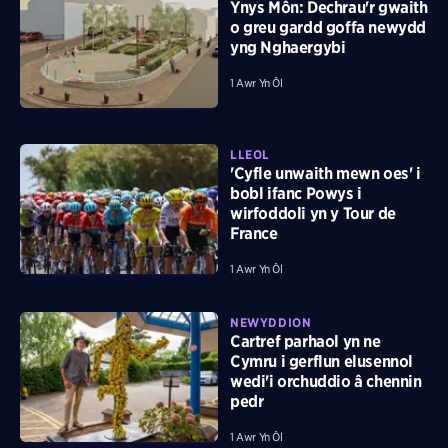
Ynys Môn: Dechrau'r gwaith
o greu gardd goffa newydd
yng Nghaergybi
1 Awr Yn Ôl
LLEOL
'Cyfle unwaith mewn oes' i
bobl ifanc Powys i
wirfoddoli yn y Tour de
France
1 Awr Yn Ôl
NEWYDDION
Cartref parhaol yn ne
Cymru i gerflun elusennol
wedi'i orchuddio â chennin
pedr
1 Awr Yn Ôl