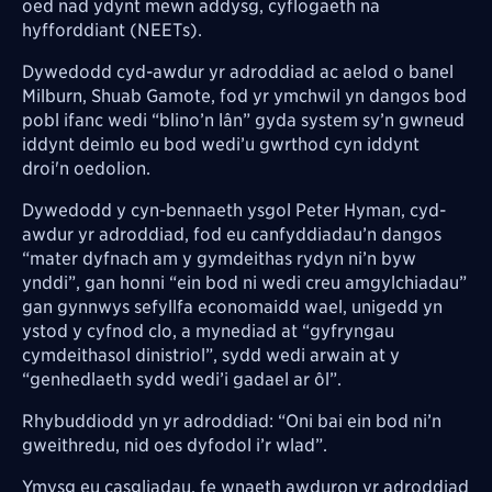
oed nad ydynt mewn addysg, cyflogaeth na
hyfforddiant (NEETs).
Dywedodd cyd-awdur yr adroddiad ac aelod o banel
Milburn, Shuab Gamote, fod yr ymchwil yn dangos bod
pobl ifanc wedi “blino’n lân” gyda system sy’n gwneud
iddynt deimlo eu bod wedi’u gwrthod cyn iddynt
droi'n oedolion.
Dywedodd y cyn-bennaeth ysgol Peter Hyman, cyd-
awdur yr adroddiad, fod eu canfyddiadau’n dangos
“mater dyfnach am y gymdeithas rydyn ni’n byw
ynddi”, gan honni “ein bod ni wedi creu amgylchiadau”
gan gynnwys sefyllfa economaidd wael, unigedd yn
ystod y cyfnod clo, a mynediad at “gyfryngau
cymdeithasol dinistriol”, sydd wedi arwain at y
“genhedlaeth sydd wedi’i gadael ar ôl”.
Rhybuddiodd yn yr adroddiad: “Oni bai ein bod ni’n
gweithredu, nid oes dyfodol i’r wlad”.
Ymysg eu casgliadau, fe wnaeth awduron yr adroddiad