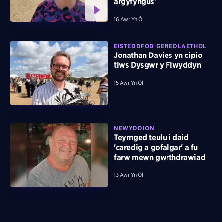
argyfyngus'
16 Awr Yn Ôl
EISTEDDFOD GENEDLAETHOL
Jonathan Davies yn cipio
tlws Dysgwr y Flwyddyn
15 Awr Yn Ôl
NEWYDDION
Teyrnged teulu i daid
'caredig a gofalgar' a fu
farw mewn gwrthdrawiad
13 Awr Yn Ôl