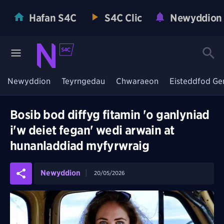
Hafan S4C
S4C Clic
Newyddion
Newyddion
Teyrngedau
Chwaraeon
Eisteddfod Ge
Bosib bod diffyg fitamin 'o ganlyniad
i'w deiet fegan' wedi arwain at
hunanladdiad myfyrwraig
Newyddion
20/05/2026