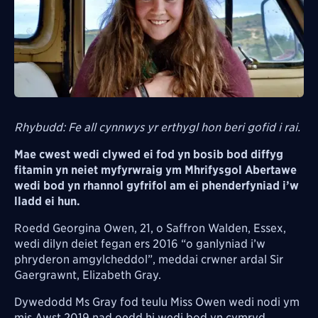
Rhybudd: Fe all cynnwys yr erthygl hon beri gofid i rai.
Mae cwest wedi clywed ei fod yn bosib bod diffyg
fitamin yn neiet myfyrwraig ym Mhrifysgol Abertawe
wedi bod yn rhannol gyfrifol am ei phenderfyniad i’w
lladd ei hun.
Roedd Georgina Owen, 21, o Saffron Walden, Essex,
wedi dilyn deiet fegan ers 2016 “o ganlyniad i’w
phryderon amgylcheddol”, meddai crwner ardal Sir
Gaergrawnt, Elizabeth Gray.
Dywedodd Ms Gray fod teulu Miss Owen wedi nodi ym
mis Awst 2019 nad oedd hi wedi bod yn cymryd