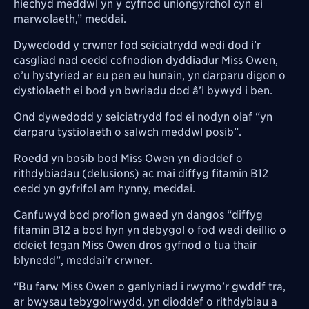
hiechyd meddwl yn y cyfnod uniongyrchol cyn ei
marwolaeth,” meddai.
Dywedodd y crwner fod seiciatrydd wedi dod i’r
casgliad nad oedd cofnodion dyddiadur Miss Owen,
o’u hystyried ar eu pen eu hunain, yn darparu digon o
dystiolaeth ei bod yn bwriadu dod â’i bywyd i ben.
Ond dywedodd y seiciatrydd fod ei nodyn olaf “yn
darparu tystiolaeth o salwch meddwl posib”.
Roedd yn bosib bod Miss Owen yn dioddef o
rithdybiadau (delusions) ac mai diffyg fitamin B12
oedd yn gyfrifol am hynny, meddai.
Canfuwyd bod profion gwaed yn dangos “diffyg
fitamin B12 a bod hyn yn debygol o fod wedi deillio o
ddeiet fegan Miss Owen dros gyfnod o tua thair
blynedd”, meddai’r crwner.
“Bu farw Miss Owen o ganlyniad i rwymo’r gwddf tra,
ar bwysau tebygolrwydd, yn dioddef o rithdybiau a