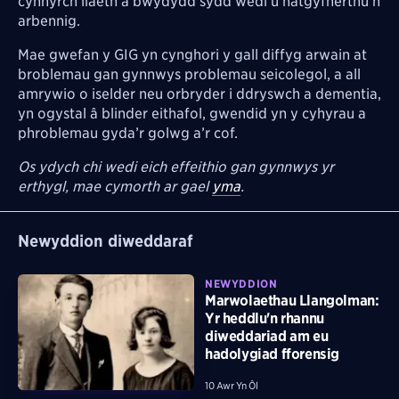
cynnyrch llaeth a bwydydd sydd wedi’u hatgyfnerthu’n
arbennig.
Mae gwefan y GIG yn cynghori y gall diffyg arwain at
broblemau gan gynnwys problemau seicolegol, a all
amrywio o iselder neu orbryder i ddryswch a dementia,
yn ogystal â blinder eithafol, gwendid yn y cyhyrau a
phroblemau gyda’r golwg a’r cof.
Os ydych chi wedi eich effeithio gan gynnwys yr
erthygl, mae cymorth ar gael
yma
.
Newyddion diweddaraf
NEWYDDION
Marwolaethau Llangolman:
Yr heddlu'n rhannu
diweddariad am eu
hadolygiad fforensig
10 Awr Yn Ôl