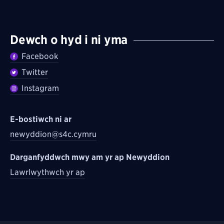
Dewch o hyd i ni yma
Facebook
Twitter
Instagram
E-bostiwch ni ar
newyddion@s4c.cymru
Darganfyddwch mwy am yr ap Newyddion
Lawrlwythwch yr ap