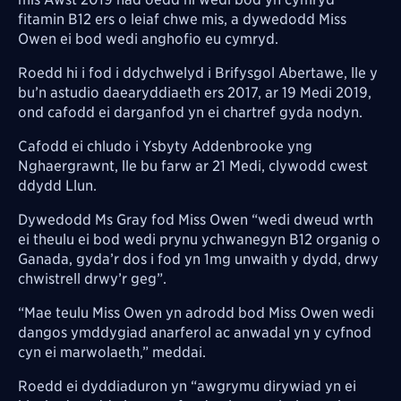
fitamin B12 ers o leiaf chwe mis, a dywedodd Miss
Owen ei bod wedi anghofio eu cymryd.
Roedd hi i fod i ddychwelyd i Brifysgol Abertawe, lle y
bu’n astudio daearyddiaeth ers 2017, ar 19 Medi 2019,
ond cafodd ei darganfod yn ei chartref gyda nodyn.
Cafodd ei chludo i Ysbyty Addenbrooke yng
Nghaergrawnt, lle bu farw ar 21 Medi, clywodd cwest
ddydd Llun.
Dywedodd Ms Gray fod Miss Owen “wedi dweud wrth
ei theulu ei bod wedi prynu ychwanegyn B12 organig o
Ganada, gyda’r dos i fod yn 1mg unwaith y dydd, drwy
chwistrell drwy’r geg”.
“Mae teulu Miss Owen yn adrodd bod Miss Owen wedi
dangos ymddygiad anarferol ac anwadal yn y cyfnod
cyn ei marwolaeth,” meddai.
Roedd ei dyddiaduron yn “awgrymu dirywiad yn ei