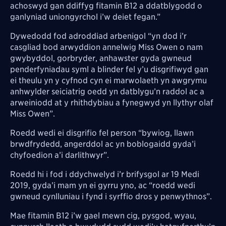
achoswyd gan ddiffyg fitamin B12 a ddatblygodd o
ganlyniad uniongyrchol i’w deiet fegan.”
Dywedodd fod adroddiad arbenigol “yn dod i’r
casgliad bod arwyddion annelwig Miss Owen o nam
gwybyddol, gorbryder, anhawster gyda gwneud
penderfyniadau syml a blinder fel y’u disgrifiwyd gan
ei theulu yn y cyfnod cyn ei marwolaeth yn awgrymu
anhwylder seiciatrig oedd yn datblygu’n raddol ac a
arweiniodd at y rhithdybiau a fynegwyd yn llythyr olaf
Miss Owen”.
Roedd wedi ei disgrifio fel person “bywiog, llawn
brwdfrydedd, angerddol ac yn boblogaidd gyda’i
chyfoedion a’i darlithwyr”.
Roedd hi i fod i ddychwelyd i’r brifysgol ar 19 Medi
2019, gyda’i mam yn ei gyrru yno, ac “roedd wedi
gwneud cynlluniau i fynd i syrffio dros y penwythnos”.
Mae fitamin B12 i’w gael mewn cig, pysgod, wyau,