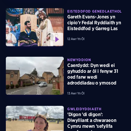
EISTEDDFOD GENEDLAETHOL
Gareth Evans-Jones yn
cipio'r Fedal Ryddiaith yn
Eisteddfod y Garreg Las
12 Awr Yn Ôl
NEWYDDION
Caerdydd: Dyn wedi ei
gyhuddo ar ôl i fenyw 31
oed farw wedi
adroddiadau o ymosod
13 Awr Yn Ôl
GWLEIDYDDIAETH
'Digon 'di digon':
Diwylliant a chwaraeon
Cymru mewn 'sefyllfa