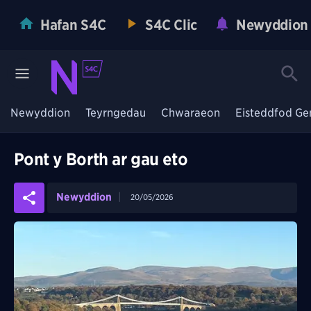
Hafan S4C
S4C Clic
Newyddion
Newyddion
Teyrngedau
Chwaraeon
Eisteddfod Ge
Pont y Borth ar gau eto
Newyddion
20/05/2026