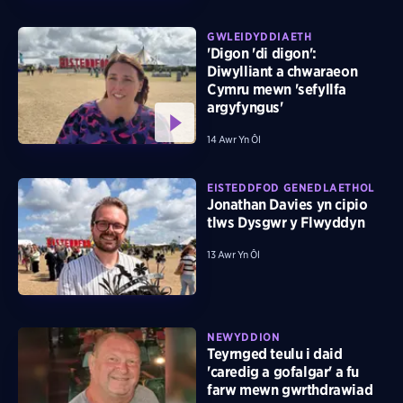
GWLEIDYDDIAETH
'Digon 'di digon':
Diwylliant a chwaraeon
Cymru mewn 'sefyllfa
argyfyngus'
14 Awr Yn Ôl
EISTEDDFOD GENEDLAETHOL
Jonathan Davies yn cipio
tlws Dysgwr y Flwyddyn
13 Awr Yn Ôl
NEWYDDION
Teyrnged teulu i daid
'caredig a gofalgar' a fu
farw mewn gwrthdrawiad