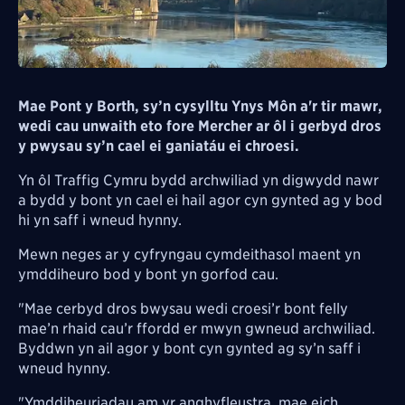
Mae Pont y Borth, sy’n cysylltu Ynys Môn a'r tir mawr,
wedi cau unwaith eto fore Mercher ar ôl i gerbyd dros
y pwysau sy’n cael ei ganiatáu ei chroesi.
Yn ôl Traffig Cymru bydd archwiliad yn digwydd nawr
a bydd y bont yn cael ei hail agor cyn gynted ag y bod
hi yn saff i wneud hynny.
Mewn neges ar y cyfryngau cymdeithasol maent yn
ymddiheuro bod y bont yn gorfod cau.
"Mae cerbyd dros bwysau wedi croesi’r bont felly
mae’n rhaid cau’r ffordd er mwyn gwneud archwiliad.
Byddwn yn ail agor y bont cyn gynted ag sy’n saff i
wneud hynny.
"Ymddiheuriadau am yr anghyfleustra, mae eich