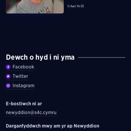
11 Awr Yn Ôl
Dewch o hyd i ni yma
Facebook
Twitter
Instagram
E-bostiwch ni ar
newyddion@s4c.cymru
Darganfyddwch mwy am yr ap Newyddion