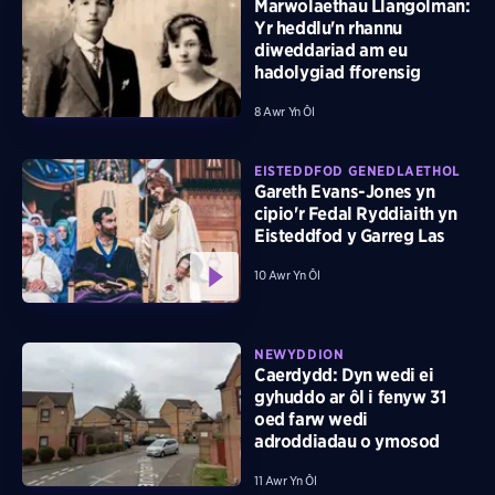
Marwolaethau Llangolman:
Yr heddlu'n rhannu
diweddariad am eu
hadolygiad fforensig
8 Awr Yn Ôl
EISTEDDFOD GENEDLAETHOL
Gareth Evans-Jones yn
cipio'r Fedal Ryddiaith yn
Eisteddfod y Garreg Las
10 Awr Yn Ôl
NEWYDDION
Caerdydd: Dyn wedi ei
gyhuddo ar ôl i fenyw 31
oed farw wedi
adroddiadau o ymosod
11 Awr Yn Ôl