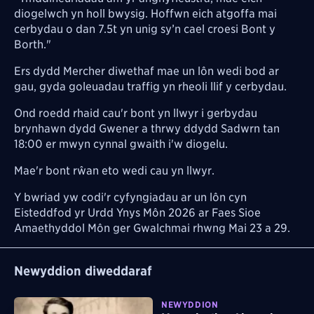
diogelwch yn holl bwysig. Hoffwn eich atgoffa mai
cerbydau o dan 7.5t yn unig sy’n cael croesi Bont y
Borth."
Ers dydd Mercher diwethaf mae un lôn wedi bod ar
gau, gyda goleuadau traffig yn rheoli llif y cerbydau.
Ond roedd rhaid cau'r bont yn llwyr i gerbydau
brynhawn dydd Gwener a thrwy ddydd Sadwrn tan
18:00 er mwyn cynnal gwaith i'w diogelu.
Mae'r bont rŵan eto wedi cau yn llwyr.
Y bwriad yw codi'r cyfyngiadau ar un lôn cyn
Eisteddfod yr Urdd Ynys Môn 2026 ar Faes Sioe
Amaethyddol Môn ger Gwalchmai rhwng Mai 23 a 29.
Newyddion diweddaraf
NEWYDDION