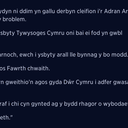
dyn ni ddim yn gallu derbyn cleifion i'r Adran 
 y broblem.
Ysbyty Tywysoges Cymru oni bai ei fod yn gwbl
rnoch, ewch i ysbyty arall lle bynnag y bo modd
os Fawrth chwaith.
n gweithio'n agos gyda Dŵr Cymru i adfer gwa
f i chi cyn gynted ag y bydd rhagor o wybodaet
eth."