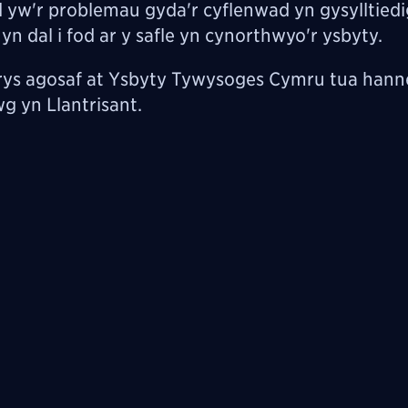
w'r problemau gyda'r cyflenwad yn gysylltiedi
n dal i fod ar y safle yn cynorthwyo'r ysbyty.
rys agosaf at Ysbyty Tywysoges Cymru tua hann
g yn Llantrisant.