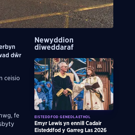
Newyddion
diweddaraf
erbyn
nwad dŵr
 ceisio
nwg, fe
EISTEDDFOD GENEDLAETHOL
Emyr Lewis yn ennill Cadair
sbyty
Eisteddfod y Garreg Las 2026