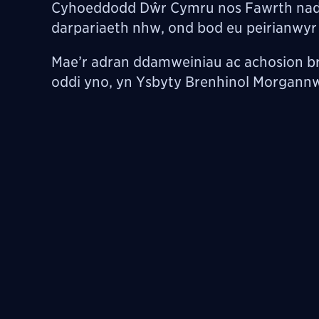
Cyhoeddodd Dŵr Cymru nos Fawrth nad y
darpariaeth nhw, ond bod eu peirianwyr y
Mae’r adran ddamweiniau ac achosion b
oddi yno, yn Ysbyty Brenhinol Morgannw