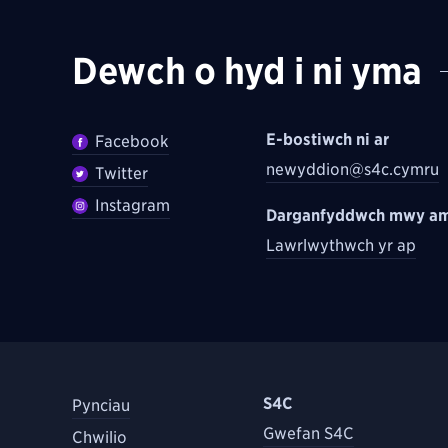
Dewch o hyd i ni yma
E-bostiwch ni ar
Facebook
newyddion@s4c.cymru
Twitter
Instagram
Darganfyddwch mwy am
Lawrlwythwch yr ap
S4C
Pynciau
Gwefan S4C
Chwilio