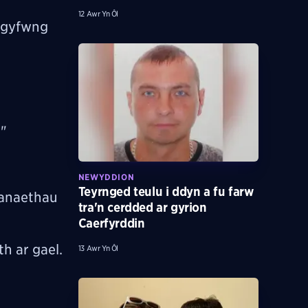
12 Awr Yn Ôl
Argyfwng
."
NEWYDDION
Teyrnged teulu i ddyn a fu farw
sanaethau
tra'n cerdded ar gyrion
Caerfyrddin
h ar gael.
13 Awr Yn Ôl