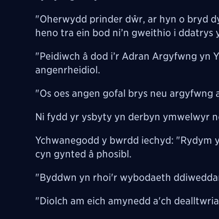
"Oherwydd prinder dŵr, ar hyn o bryd dy
heno tra ein bod ni’n gweithio i ddatrys
"Peidiwch â dod i’r Adran Argyfwng yn 
angenrheidiol.
"Os oes angen gofal brys neu argyfwng a
Ni fydd yr ysbyty yn derbyn ymwelwyr n
Ychwanegodd y bwrdd iechyd: "Rydym y
cyn gynted â phosibl.
"Byddwn yn rhoi'r wybodaeth ddiweddara
"Diolch am eich amynedd a'ch dealltwria