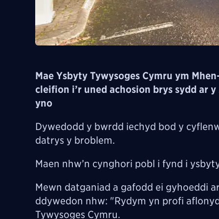
Mae Ysbyty Tywysoges Cymru ym Mhen-
cleifion i’r uned achosion brys sydd ar
yno
Dywedodd y bwrdd iechyd bod y cyflenwa
datrys y broblem.
Maen nhw’n cynghori pobl i fynd i ysbyt
Mewn datganiad a gafodd ei gyhoeddi a
ddywedon nhw: "Rydym yn profi aflonyd
Tywysoges Cymru.