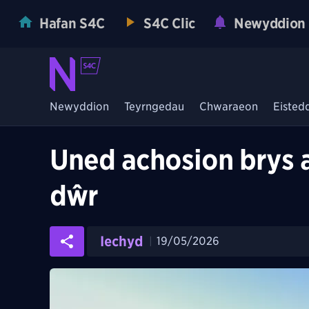
Hafan S4C
S4C Clic
Newyddion
Newyddion
Teyrngedau
Chwaraeon
Eisted
Uned achosion brys
dŵr
Iechyd
19/05/2026