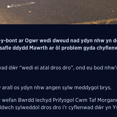
y-bont ar Ogwr wedi dweud nad ydyn nhw yn d
 y safle ddydd Mawrth ar ôl problem gyda chyfle
d dŵr “wedi ei atal dros dro”, ond eu bod nhw’n
y arall os ydyn nhw angen sylw meddygol brys.
r wefan Bwrdd Iechyd Prifysgol Cwm Taf Morgan
dwch sylweddol dros dro i'r cyflenwad dŵr yn Y