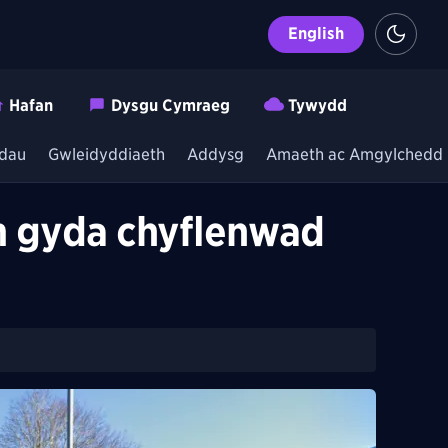
English
Hafan
Dysgu Cymraeg
Tywydd
dau
Gwleidyddiaeth
Addysg
Amaeth ac Amgylchedd
m gyda chyflenwad