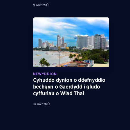
9 Awr Yn Ôl
NEWYDDION
Cyhuddo dynion o ddefnyddio
bechgyn o Gaerdydd i gludo
cyffuriau o Wlad Thai
14 Awr Yn Ôl