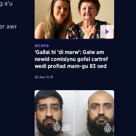
g a'u
er awr
IECHYD
‘Gallai hi ’di marw’: Galw am
newid comisiynu gofal cartref
wedi profiad mam-gu 83 oed
20 Awr Yn Ôl