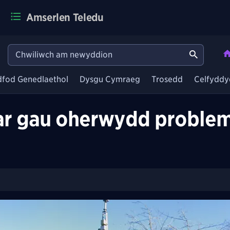
Amserlen Teledu
dfod Genedlaethol
Dysgu Cymraeg
Trosedd
Celfyddy
 ar gau oherwydd proble