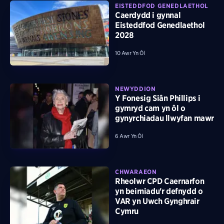
EISTEDDFOD GENEDLAETHOL
Caerdydd i gynnal
Eisteddfod Genedlaethol
2028
10 Awr Yn Ôl
NEWYDDION
Y Fonesig Siân Phillips i
gymryd cam yn ôl o
gynyrchiadau llwyfan mawr
6 Awr Yn Ôl
CHWARAEON
Rheolwr CPD Caernarfon
yn beirniadu'r defnydd o
VAR yn Uwch Gynghrair
Cymru