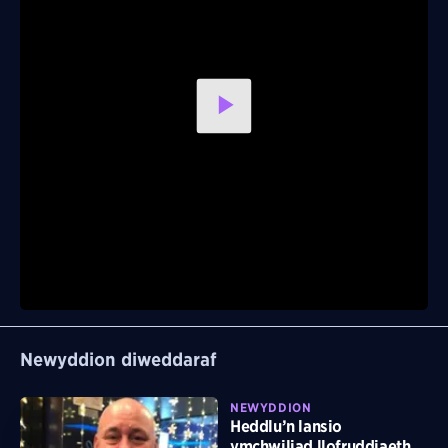
Play
Video
Newyddion diweddaraf
NEWYDDION
Heddlu’n lansio
ymchwiliad llofruddiaeth