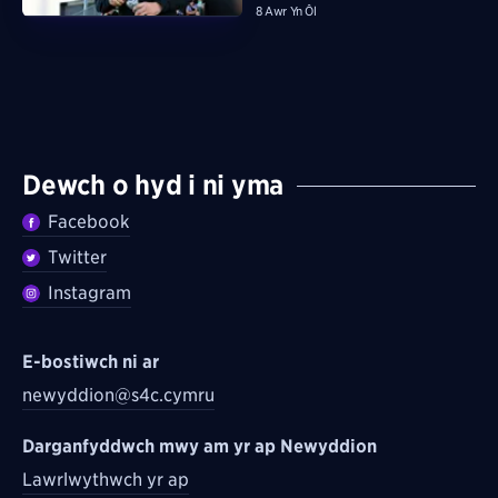
8 Awr Yn Ôl
Dewch o hyd i ni yma
Facebook
Twitter
Instagram
E-bostiwch ni ar
newyddion@s4c.cymru
Darganfyddwch mwy am yr ap Newyddion
Lawrlwythwch yr ap