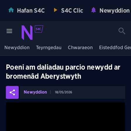
Hafan S4C
S4C Clic
Newyddion
Newyddion
Teyrngedau
Chwaraeon
Eisteddfod Ge
Poeni am daliadau parcio newydd ar
bromenâd Aberystwyth
Newyddion
18/05/2026