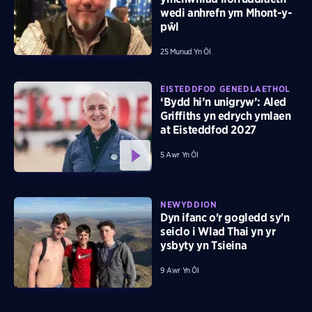
wedi anhrefn ym Mhont-y-
pŵl
25 Munud Yn Ôl
EISTEDDFOD GENEDLAETHOL
‘Bydd hi’n unigryw’: Aled
Griffiths yn edrych ymlaen
at Eisteddfod 2027
5 Awr Yn Ôl
NEWYDDION
Dyn ifanc o'r gogledd sy'n
seiclo i Wlad Thai yn yr
ysbyty yn Tsieina
9 Awr Yn Ôl