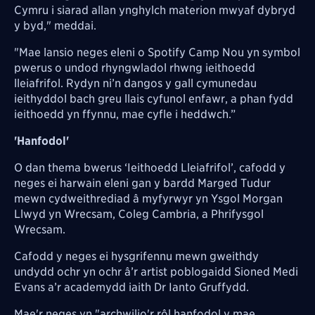
Cymru i siarad allan ynghylch materion mwyaf dybryd
y byd," meddai.
"Mae lansio neges eleni o Spotify Camp Nou yn symbol
pwerus o undod rhyngwladol rhwng ieithoedd
lleiafrifol. Rydyn ni’n dangos y gall cymunedau
ieithyddol bach greu llais cyfunol enfawr, a phan fydd
ieithoedd yn ffynnu, mae cyfle i heddwch.”
'Hanfodol'
O dan thema bwerus ‘Ieithoedd Lleiafrifol’, cafodd y
neges ei harwain eleni gan y bardd Marged Tudur
mewn cydweithrediad â myfyrwyr yn Ysgol Morgan
Llwyd yn Wrecsam, Coleg Cambria, a Phrifysgol
Wrecsam.
Cafodd y neges ei hysgrifennu mewn gweithdy
undydd ochr yn ochr â’r artist poblogaidd Sioned Medi
Evans a’r academydd iaith Dr Ianto Gruffydd.
Mae'r neges yn "archwilio'r rôl hanfodol y mae