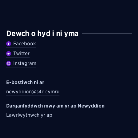
Dewch o hyd i ni yma
Facebook
Twitter
Instagram
E-bostiwch ni ar
newyddion@s4c.cymru
Darganfyddwch mwy am yr ap Newyddion
Lawrlwythwch yr ap