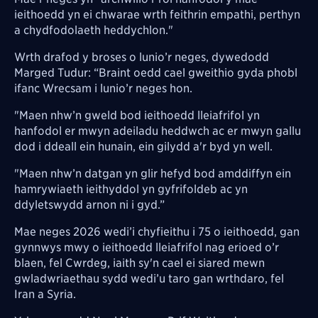
ieithoedd yn ei chwarae wrth feithrin empathi, perthyn
a chydfodolaeth heddychlon."
Wrth drafod y broses o lunio’r neges, dywedodd
Marged Tudur: “Braint oedd cael gweithio gyda phobl
ifanc Wrecsam i lunio’r neges hon.
"Maen nhw’n gweld bod ieithoedd lleiafrifol yn
hanfodol er mwyn adeiladu heddwch ac er mwyn gallu
dod i ddeall ein hunain, ein gilydd a'r byd yn well.
"Maen nhw’n datgan yn glir hefyd bod amddiffyn ein
hamrywiaeth ieithyddol yn gyfrifoldeb ac yn
ddyletswydd arnon ni i gyd.”
Mae neges 2026 wedi’i chyfieithu i 75 o ieithoedd, gan
gynnwys mwy o ieithoedd lleiafrifol nag erioed o’r
blaen, fel Cwrdeg, iaith sy'n cael ei siared mewn
gwladwriaethau sydd wedi’u taro gan wrthdaro, fel
Iran a Syria.