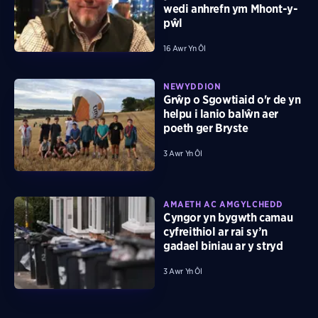
wedi anhrefn ym Mhont-y-
pŵl
16 Awr Yn Ôl
NEWYDDION
Grŵp o Sgowtiaid o'r de yn
helpu i lanio balŵn aer
poeth ger Bryste
3 Awr Yn Ôl
AMAETH AC AMGYLCHEDD
Cyngor yn bygwth camau
cyfreithiol ar rai sy’n
gadael biniau ar y stryd
3 Awr Yn Ôl