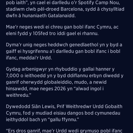
pob iaith”, yn cael ei darlledu o'r Spotify Camp Nou,
stadiwm clwb pêl-droed Barcelona, sydd â chysylltiad
dwfn â hunaniaeth Gatalanaidd.
Mae’r neges wedi ei chreu gan bobl ifanc Cymru, ac
eleni fydd y 105fed tro iddi gael ei rhannu.
Dyma’r unig neges heddwch genedlaethol yn y byd a
gaiff ei hysgrifennu a’i darlledu gan bobl ifanc i bobl
ifanc, meddai'r Urdd.
Gydag arbenigwyr yn rhybuddio y gallai hanner y
7,000 o ieithoedd yn y byd ddiflannu erbyn diwedd y
ganrif oherwydd globaleiddio, mudo, a newid
hinsawdd, mae neges 2026 yn “alwad ingol i
weithredu.”
Dywedodd Siân Lewis, Prif Weithredwr Urdd Gobaith
Cymru, fod y mudiad eisiau dangos bod cymunedau
ieithyddol bach yn “gallu ffynnu.”
“Ers dros ganrif, mae’r Urdd wedi grymuso pobl ifanc