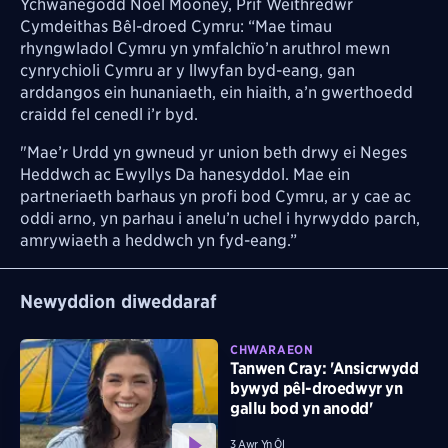
Ychwanegodd Noel Mooney, Prif Weithredwr
Cymdeithas Bêl-droed Cymru: “Mae timau
rhyngwladol Cymru yn ymfalchïo’n aruthrol mewn
cynrychioli Cymru ar y llwyfan byd-eang, gan
arddangos ein hunaniaeth, ein hiaith, a’n gwerthoedd
craidd fel cenedl i’r byd.
"Mae’r Urdd yn gwneud yr union beth drwy ei Neges
Heddwch ac Ewyllys Da hanesyddol. Mae ein
partneriaeth barhaus yn profi bod Cymru, ar y cae ac
oddi arno, yn parhau i anelu’n uchel i hyrwyddo parch,
amrywiaeth a heddwch yn fyd-eang.”
Newyddion diweddaraf
CHWARAEON
Tanwen Cray: 'Ansicrwydd
bywyd pêl-droedwyr yn
gallu bod yn anodd'
3 Awr Yn Ôl