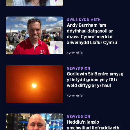
GWLEIDYDDIAETH
Andy Burnham ‘am
ddyfnhau datganoli ar
draws Cymru’ meddai
arweinydd Llafur Cymru
3 Awr Yn Ôl
NEWYDDION
Gorllewin Sir Benfro ymysg
y llefydd gorau yn y DU i
weld diffyg ar yr haul
3 Awr Yn Ôl
NEWYDDION
Heddlu’n lansio
ymchwiliad llofruddiaeth