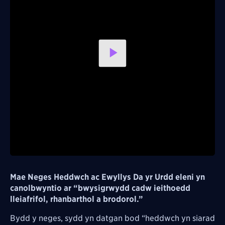
Play
Video
Mae Neges Heddwch ac Ewyllys Da yr Urdd eleni yn
canolbwyntio ar “bwysigrwydd cadw ieithoedd
lleiafrifol, rhanbarthol a brodorol.”
Bydd y neges, sydd yn datgan bod “heddwch yn siarad