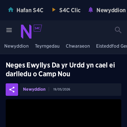
Hafan S4C
S4C Clic
Newyddion
Newyddion
Teyrngedau
Chwaraeon
Eisteddfod Ge
Neges Ewyllys Da yr Urdd yn cael ei
darlledu o Camp Nou
Newyddion
19/05/2026