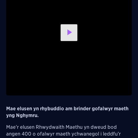
Play
Video
Mae elusen yn rhybuddio am brinder gofalwyr maeth
yng Nghymru.
Mae’r elusen Rhwydwaith Maethu yn dweud bod
angen 400 o ofalwyr maeth ychwanegol i leddfu’r