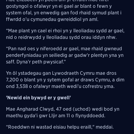
gostyngol o ofalwyr yn ei gael ar blant o fewn y
system ofal, yn enwedig gan fod rhaid symud plant i
ffwrdd o’u cymunedau gwreiddiol yn aml.
“Mae plant yn cael ei rhoi yn y lleoliadau sydd ar gael,
nid o reidrwydd y lleoliadau sydd orau iddyn nhw.
“Pan nad oes y niferoedd ar gael, mae rhaid gwneud
penderfyniadau yn seiliedig ar gadw'r plentyn yna yn
saff. Dyna'r peth pwysicaf.”
Yn ôl ystadegau gan Lywodraeth Cymru mae dros
7,200 o blant yn y sytem gofal ar draws Cymru, a dim
ond 3,538 o ofalwyr maeth wedi’u cofrestru yma.
'Newid ein bywyd er y gwell'
Mae Angharad Clwyd, 47 oed (uchod) wedi bod yn
maethu gyda'i gwr Llŷr am 11 o flynyddoedd.
“Roeddwn ni wastad eisiau helpu eraill," meddai.