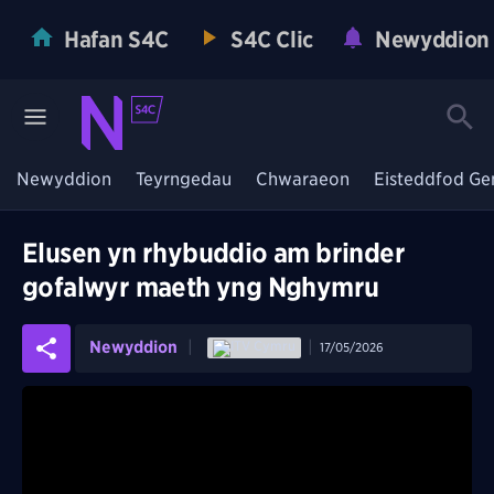
Hafan S4C
S4C Clic
Newyddion
Newyddion
Teyrngedau
Chwaraeon
Eisteddfod Ge
Elusen yn rhybuddio am brinder
gofalwyr maeth yng Nghymru
Newyddion
17/05/2026