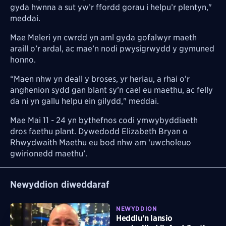
gyda hwnna a sut yw’r ffordd gorau i helpu’r plentyn,"
meddai.
Mae Meleri yn cwrdd yn aml gyda gofalwyr maeth
araill o’r ardal, ac mae’n nodi pwysigrwydd y gymuned
honno.
“Maen nhw yn deall y broses, yr heriau, a rhai o’r
anghenion sydd gan blant sy’n cael eu maethu, ac felly
da ni yn gallu helpu ein gilydd," meddai.
Mae Mai 11 - 24 yn bythefnos codi ymwybyddiaeth
dros faethu plant. Dywedodd Elizabeth Bryan o
Rhwydwaith Maethu eu bod nhw am ‘uwcholeuo
gwirionedd maethu’.
Newyddion diweddaraf
NEWYDDION
Heddlu’n lansio