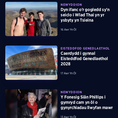
NEWYDDION
Dyn ifanc o'r gogledd sy'n
seiclo i Wlad Thai yn yr
ysbyty yn Tsieina
16 Awr Yn Ôl
EISTEDDFOD GENEDLAETHOL
Caerdydd i gynnal
Eisteddfod Genedlaethol
2028
17 Awr Yn Ôl
NEWYDDION
Y Fonesig Siân Phillips i
gymryd cam yn ôl o
gynyrchiadau llwyfan mawr
13 Awr Yn Ôl