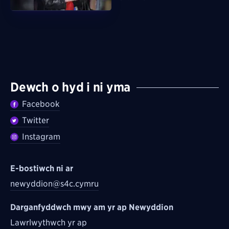
Dewch o hyd i ni yma
Facebook
Twitter
Instagram
E-bostiwch ni ar
newyddion@s4c.cymru
Darganfyddwch mwy am yr ap Newyddion
Lawrlwythwch yr ap