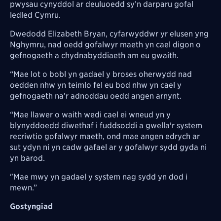
pwysau cynyddol ar deuluoedd sy’n darparu gofal
ledled Cymru.
Dwedodd Elizabeth Bryan, cyfarwyddwr yr elusen yng
Nghymru, nad oedd gofalwyr maeth yn cael digon o
gefnogaeth a chydnabyddiaeth am eu gwaith.
“Mae lot o bobl yn gadael y broses oherwydd nad
oedden nhw yn teimlo fel eu bod nhw yn cael y
gefnogaeth na’r adnoddau oedd angen arnynt.
“Mae llawer o waith wedi cael ei wneud yn y
blynyddoedd diwethaf i fuddsoddi a gwella'r system
recriwtio gofalwyr maeth, ond mae angen edrych ar
sut ydyn ni yn cadw gafael ar y gofalwyr sydd gyda ni
yn barod.
"Mae mwy yn gadael y system nag sydd yn dod i
mewn.”
Gostyngiad