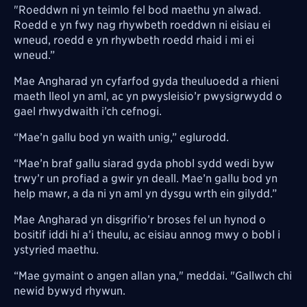
"Roeddwn ni yn teimlo fel bod maethu yn alwad.
Roedd e yn fwy nag rhywbeth roeddwn ni eisiau ei
wneud, roedd e yn rhywbeth roedd rhaid i mi ei
wneud.”
Mae Angharad yn cyfarfod gyda theuluoedd a rhieni
maeth lleol yn aml, ac yn pwysleisio’r pwysigrwydd o
gael rhwydwaith i’ch cefnogi.
“Mae’n gallu bod yn waith unig,” eglurodd.
“Mae’n braf gallu siarad gyda phobl sydd wedi byw
trwy’r un profiad a gwir yn deall. Mae’n gallu bod yn
help mawr, a da ni yn aml yn dysgu wrth ein gilydd.”
Mae Angharad yn disgrifio’r broses fel un hynod o
bositif iddi hi a’i theulu, ac eisiau annog mwy o bobl i
ystyried maethu.
“Mae gymaint o angen allan yna," meddai. "Gallwch chi
newid bywyd rhywun.