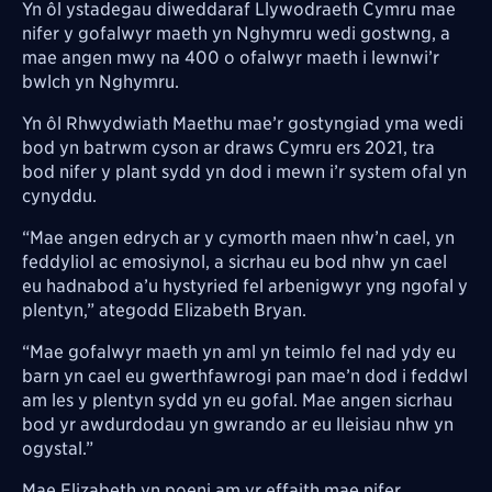
Yn ôl ystadegau diweddaraf Llywodraeth Cymru mae
nifer y gofalwyr maeth yn Nghymru wedi gostwng, a
mae angen mwy na 400 o ofalwyr maeth i lewnwi’r
bwlch yn Nghymru.
Yn ôl Rhwydwiath Maethu mae’r gostyngiad yma wedi
bod yn batrwm cyson ar draws Cymru ers 2021, tra
bod nifer y plant sydd yn dod i mewn i’r system ofal yn
cynyddu.
“Mae angen edrych ar y cymorth maen nhw’n cael, yn
feddyliol ac emosiynol, a sicrhau eu bod nhw yn cael
eu hadnabod a’u hystyried fel arbenigwyr yng ngofal y
plentyn,” ategodd Elizabeth Bryan.
“Mae gofalwyr maeth yn aml yn teimlo fel nad ydy eu
barn yn cael eu gwerthfawrogi pan mae’n dod i feddwl
am les y plentyn sydd yn eu gofal. Mae angen sicrhau
bod yr awdurdodau yn gwrando ar eu lleisiau nhw yn
ogystal.”
Mae Elizabeth yn poeni am yr effaith mae nifer