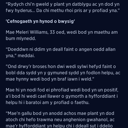
“Rydych chi’n gweld y plant yn datblygu ac yn dod yn
fwy hyderus… Da chi methu rhoi pris ar y profiad yna.”
'Cefnogaeth yn hynod o bwysig'
Mae Meleri Williams, 33 oed, wedi bod yn maethu am
bum mlynedd.
“Doeddwn ni ddim yn deall faint o angen oedd allan
yna," meddai.
"Ond drwy’r broses hon dwi wedi sylwi hefyd faint o
bobl dda sydd yn y gymuned sydd yn fodlon helpu, ac
mae hynny wedi bod yn braf iawn i weld."
Mae hi yn nodi fod ei phrofiad wedi bod yn un positif,
a'i bod hi wedi cael llawer o gymorth a hyfforddiant i
helpu hi i baratoi am y profiad o faethu.
“Mae’n gallu bod yn anodd achos mae plant yn dod
atoch chi hefo trawma neu anghenion gwahanol, ac
mae’r hyfforddiant yn helpu chi i ddeall sut i ddelio